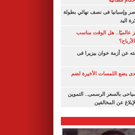
أحكام قضائية
صر وإسبانيا فى نصف نهائي بطولة
رة اليد
 عالميًا.. هل الوقت مناسب
لأرباح؟
ته عن أزمة خوان بيزيرا فى
ندى يضع اللمسات الأخيرة لضم
سياحى بالسعر الرسمى.. التموين
بلاغ عن المخالفين