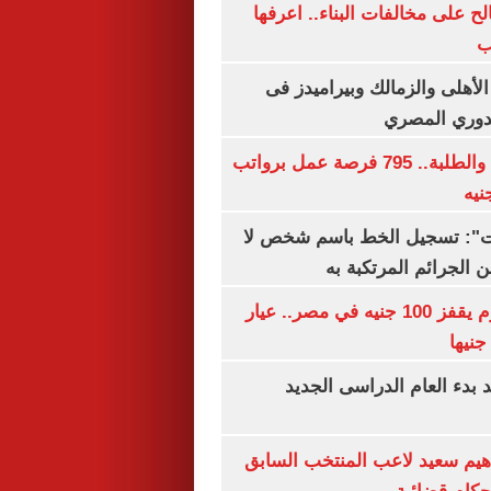
الح على مخالفات البناء.. اعرفها
ب
لأهلى والزمالك وبيراميدز فى
لدوري المصري
لجميع المؤهلات والطلبة.. 795 فرصة عمل برواتب
ات": تسجيل الخط باسم شخص لا
 الجرائم المرتكبة به
سعر الذهب اليوم يقفز 100 جنيه في مصر.. عيار
بدء العام الدراسى الجديد
هيم سعيد لاعب المنتخب السابق