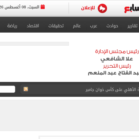
السبت، 08 أغسطس 2026
تقارير
حوادث
عرب
عالم
تحقيقات
اقتصاد
رياضة
ة الأهلي على كأس خوان جامبر
على مستحقات محمد صلاح
ى نصف نهائى بطولة العالم
 رأسية وائل جمعة فى مران الأهلي تستحضر أمجاد الصخرة
ى معسكر إسبانيا.. جلسة عموتة وفقرة بدنية.. صور