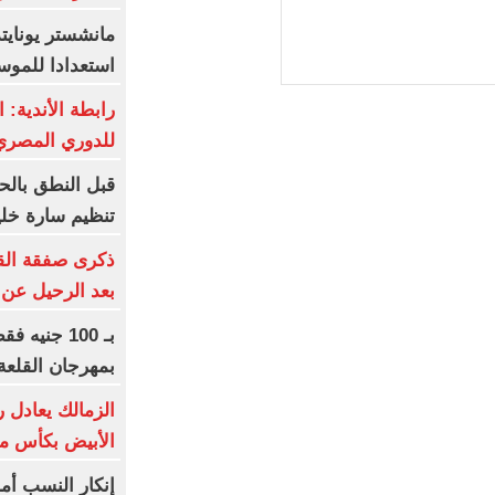
مانشستر يونايت
استعدادا للموس
رابطة الأندية: ا
للدوري المصري 8 ما
قبل النطق بالح
تنظيم سارة خلي
ذكرى صفقة القر
بعد الرحيل عن 
بـ 100 جني
بمهرجان القلعة
الزمالك يعادل ر
الأبيض بكأس مصر 
إنكار النسب أم