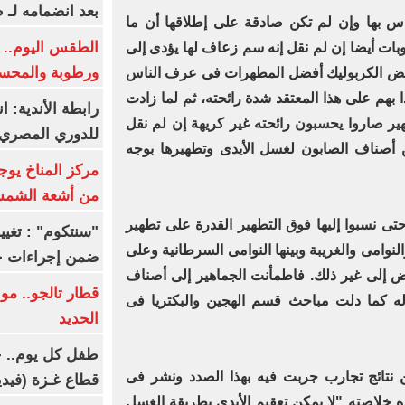
بعد انضمامه لـ 
اس بها وإن لم تكن صادقة على إطلاقها أن ما
الطقس اليوم.. ش
وبات أيضا إن لم نقل إنه سم زعاف لها يؤدى إلى
ورطوبة والمحسوسة ب
امض الكربوليك أفضل المطهرات فى عرف الناس
بهم على هذا المعتقد شدة رائحته، ثم لما زادت
رابطة الأندية: ا
هير صاروا يحسبون رائحته غير كريهة إن لم نقل
للدوري المصري 8 مار
 أصناف الصابون لغسل الأيدى وتطهيرها بوجه
مركز المناخ يوج
من أشعة الشم
ى نسبوا إليها فوق التطهير القدرة على تطهير
لنوامى والغريبة وبينها النوامى السرطانية وعلى
ضمن إجراءات ح
 إلى غير ذلك. فاطمأنت الجماهير إلى أصناف
قطار تالجو.. م
 له كما دلت مباحث قسم الهجين والبكتريا فى
الحديد
طفل كل يوم.. ح
 نتائج تجارب جربت فيه بهذا الصدد ونشر فى
قطاع غـزة (فيدي
ذه خلاصته "لا يمكن تعقيم الأيدى بطريقة الغسل