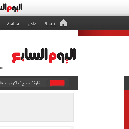
الرئيسية
عاجل
سياسة
برشلونة يطرح تذاكر مواجه
طرابزون سبور ينفي الحجز 
منتخب ناشئات كرة اليد يخسر أمام إسبانيا 27 - 26 ف
قفزة أعادت الزمن الجميل..
الأهلي ينهي مرانه الأول ف