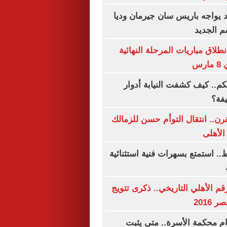
د يواجه باريس سان جيرمان وديا
م الجديد
نطلاق مباريات المرحلة النهائية
رس
كم.. كيف كشفت النيابة أدوار
فة؟
ن.. انتقال التوأم حسن للزمالك
الأهلى
ه فقط.. استمتع بسهرات فنية استثنائية
قم الأهلي التاريخي.. ذكرى تتويج
2016
ام محكمة الأسرة.. متى يثبت