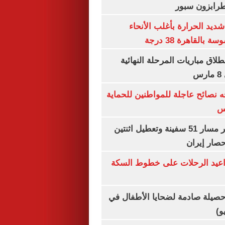
طرابزون سبور
ديد الحرارة بأغلب الأنحاء
القاهرة 38 درجة
نطلاق مباريات المرحلة النهائية
س
ه نصائح عاجلة للمواطنين للحماية
س
"سنتكوم" : تغيير مسار 51 سفينة وتعطيل اثنتين
صار إيران
واعيد الرحلات على خطوط السكة
صيلة صادمة لضحايا الأطفال في
و)