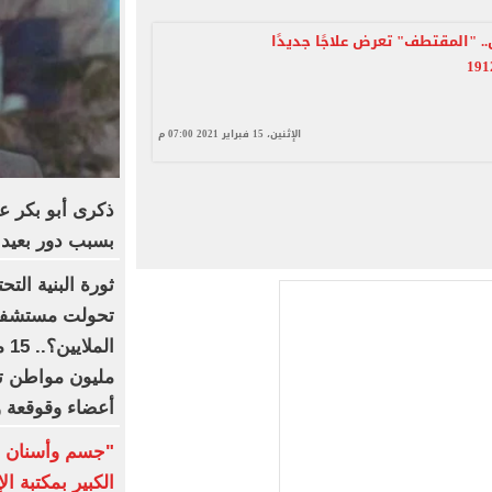
. "المقتطف" تعرض علاجًا جديدًا
الإثنين، 15 فبراير 2021 07:00 م
ذكرى أبو بكر ع
بسبب دور بعيد 
ثورة البنية الت
تحولت مستشفيات
أعضاء وقوقعة و
"جسم وأسنان و
الكبير بمكتبة ال