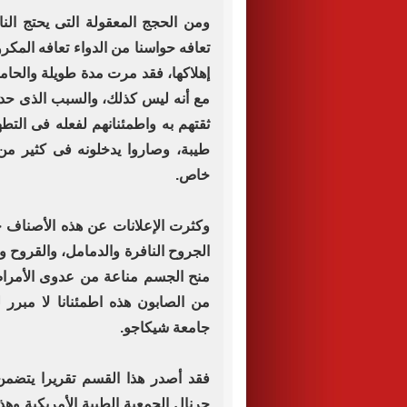
ومن الحجج المعقولة التى يحتج الن
تعافه حواسنا من الدواء تعافه المكر
إهلاكها، فقد مرت مدة طويلة والح
مع أنه ليس كذلك، والسبب الذى حدا 
ثقتهم به واطمئنانهم لفعله فى التط
طيبة، وصاروا يدخلونه فى كثير من
خاص.
وكثرت الإعلانات عن هذه الأصناف حت
الجروح النافرة والدمامل، والقروح وا
منح الجسم مناعة من عدوى الأمراض
من الصابون هذه اطمئنانا لا مبرر
جامعة شيكاجو.
فقد أصدر هذا القسم تقريرا يتضمن
جرنال الجمعية الطبية الأمريكية وه