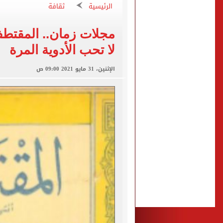
"تنظيم الاتصالات": تسجيل ا
الرئيسية
ثقافة
مشاهد ساحرة على شاطئ رأس
الكشف عن قصر محمد صلاح ا
لا تحب الأدوية المرة
الاتحاد التركي يمنح طرابز
الإثنين، 31 مايو 2021 09:00 ص