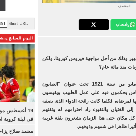
المقتطف
Short URL
واتساب
اليوم السابع Trending
تطهير وذلك من أجل مواجهة فيروس كورونا، ولكن
ات منذ مائة عام؟
تقول مجلة المقتطف فى عدد مايو من سنة 1921 تحت عنوان "الصابون
ناس يحكمون فيه على عمل الطبيب ويقيسون
ها لمرضاه، فكلما كانت رائحة الدواء الذى يصفه
ى الغثيان والتقيوء زاد احترامهم له وثقتهم
19 أغسطس موعد
 كل مكان حتى هذا الزمان يشعرون بثقة غريبة
فى ليلة كروية اس
 تأثيرا ظاهرا فى شمهم وذوقهم.
محمد صلاح يزاح