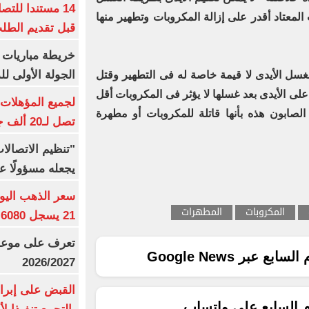
14 مستندا للتص
 المعتاد أقدر على إزالة المكروبات وتطهير منها
قبل تقديم الطل
خريطة مباريات ا
الجولة الأولى ل
سل الأيدى لا قيمة خاصة له فى التطهير وقتل
لى الأيدى بعد غسلها لا يؤثر فى المكروبات أقل
لصابون هذه بأنها قاتلة للمكروبات أو مطهرة
تصل لـ20 ألف جنيه
"تنظيم الاتصال
يجعله مسؤولًا عن
المكروبات
المطهرات
21 يسجل 6080 جنيها
تعرف على موعد 
ع عبر Google News
2026/2027
القبض على إبرا
م السابع على واتساب