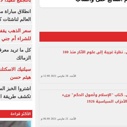
بالتجمع تنفيذا ل
انطلاق مباراة م
العالم لناشئات ك
سعر الذهب يقفز
للشراء أم جني ا
كل ما تريد معرف
مجلات زمان.. نظرة غريبة إلى علوم الآثار منذ 100
الزمالك
سيلتيك الاسكتل
الأحد، 28 مارس 2021 12:00 م
هيثم حسن
اشتروا الخبز ال
.. كتاب "الإسلام وأصول الحكم" برىء
تكشف طريقة الإ
أحزاب السياسية 1926
الأكثر قراءة
الأحد، 21 مارس 2021 06:00 م