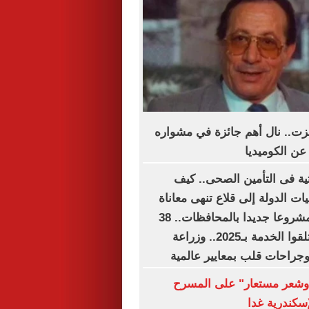
زت.. نال أهم جائزة في مشواره
عن الكوميديا
حتية فى التأمين الصحى.. كيف
 الدولة إلى قلاع تنهى معاناة
الملايين؟.. 15 مشروعا جديدا بالمحافظات.. 38
مليون مواطن تلقوا الخدمة بـ2025.. وزراعة
جراحات قلب بمعايير عالمية
شعر مستعار" على المسرح
إسكندرية غدا