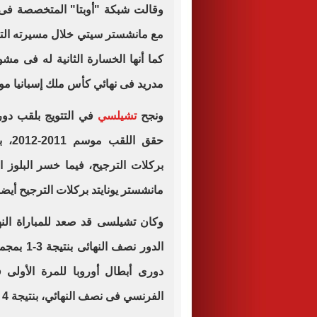
وقالت شبكة "أوبتا" المتخصصة فى 
كما أنها الخسارة الثانية له فى مش
مدريد فى نهائي كأس ملك إسبانيا موسم 2010 – 
ونجح
تشيلسي
في التتويج بلقب دوري
حقق 
مانشستر يونايتد بركلات الترجيح أيضا
وكان تشيلسى قد صعد للمباراة النه
الدور نصف
دورى أبطال أوروبا للمرة الأول
الفرنسي فى نصف النهائي، بنتيجة 4 – 1 فى مجموع مباراتى الذهاب والإياب.