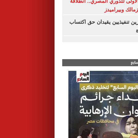
لأولى للدوري المصري.. انطلاقة
زمالك وبيراميدز
ين تنفيذيين يقيدان حق اكتساب
ة
سابع