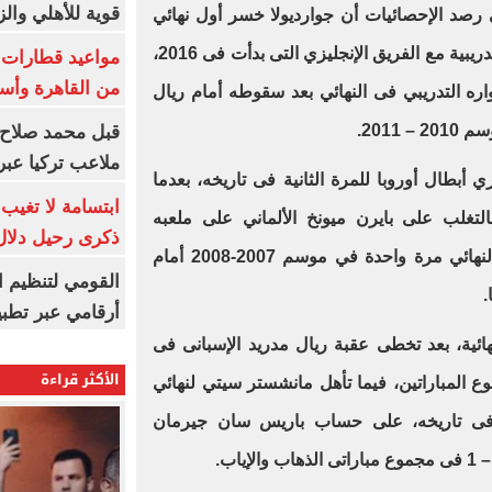
قوية للأهلي والز
رصد الإحصائيات أن جوارديولا خسر أول نهائي
مع مانشستر سيتي خلال مسيرته التدريبية مع الفريق الإنجليزي التى بدأت فى 2016،
من القاهرة وأس
واره التدريبي فى النهائي بعد سقوطه أمام ريال
2011.
قبل محمد صلاح.
ملاعب تركيا عبر 
 أبطال أوروبا للمرة الثانية فى تاريخه، بعدما
ابتسامة لا تغيب.
اللقب موسم 2011-2012، بالتغلب على بايرن ميونخ الألماني على ملعبه
ذكرى رحيل دلال 
بركلات الترجيح، فيما خسر البلوز النهائي مرة واحدة في موسم 2007-2008 أمام
القومي لتنظيم ا
.
أرقامي عبر تطبيق TRA
ائية، بعد تخطى عقبة ريال مدريد الإسبانى فى
الأكثر قراءة
 النهائى بنتيجة 3-1 بمجموع المباراتين، فيما تأهل مانشستر سيتي لنهائي
ى فى تاريخه، على حساب باريس سان جيرمان