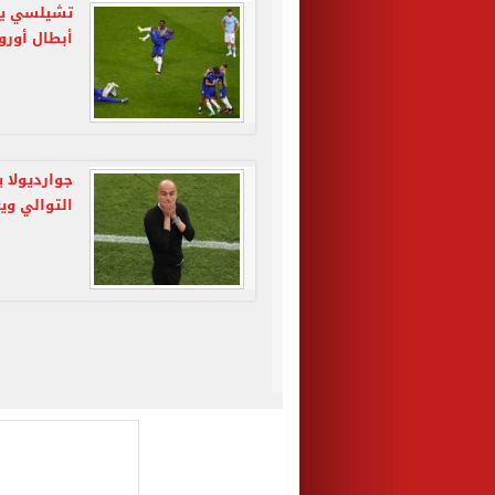
أبطال أوروب
جوارديولا 
التوالي وي