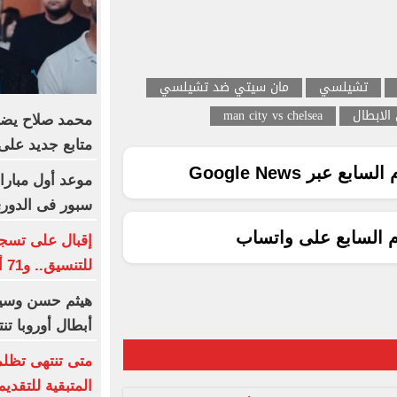
تشيلسي
مان سيتي ضد تشيلسي
الابطال
man city vs chelsea
متابع جديد على في
ع عبر Google News
موعد أول مبارا
سبور فى الدوري
م السابع على واتساب
إقبال على تسجي
للتنسيق.. و71 ألف طالب سجلوا حتى الآن
هيثم حسن وسيل
أبطال أوروبا تن
المتبقية للتقديم