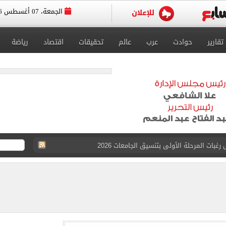
الجمعة، 07 أغسطس 2026
تقارير
حوادث
عرب
عالم
تحقيقات
اقتصاد
رياضة
 للتقديم إلكترونيا
زمالك ويدرس خيارات جديدة رغم رفض النادي بيعه
 الكاملة لانتقال الملك المصري إلى طرابزون سبور
القبول بكليات سياسة واقتصاد لن يقل عن 89%
 الرغبات حتى غلق المرحلة الأولى