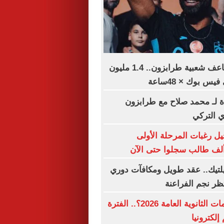
محمد صلاح يضاعف شعبية طرابزون.. 1.4 مليون
س بوك × 48ساعة
ة لـ محمد صلاح مع طرابزون
 التركي
ل رغبات المرحلة الأولى
تيك.. عقد طويل ومكافآت دوري
تظر نجم الفراعنة
متى تنتهى تظلمات الثانوية العامة 2026؟.. الفترة
 إلكترونيا