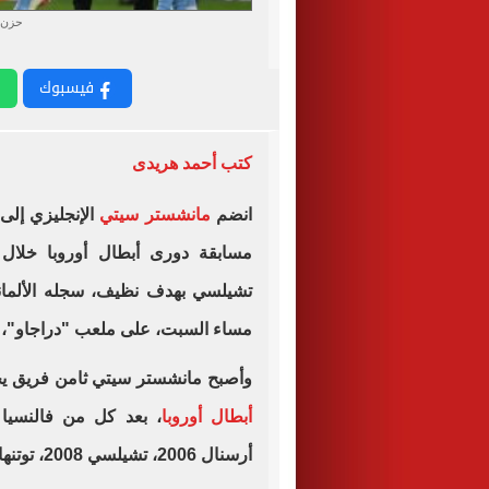
حزن 
فيسبوك
كتب أحمد هريدى
انضم
مانشستر سيتي
تشيلسي بهدف نظيف، سجله الألمانى
مساء السبت، على ملعب "دراجاو"، فى 
وأصبح مانشستر سيتي ثامن فريق يخس
أبطال أوروبا
أرسنال 2006، تشيلسي 2008، توتنهام 2019 وباريس سان جيرمان 2020.