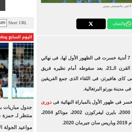
لاعبى مانشستر سيتي
Short URL
واتساب
اليوم السابع Trending
الإنجليزي إلى 7 أندية خسرت فى الظهور الأول لها، فى نهائي
مسابقة دورى أبطال أوروبا خلال القرن الـ21، بعد سقوطه أمام نظيره فريق
 كاى هافيرتز، فى اللقاء الذى جمع الفريقين
مدينة بورتو البرتغالية.
ر فى ظهور الأول بالمباراة النهائية فى
دورى
جدول مباريات بر
، بعد كل من فالنسيا 2000، بايرن ليفركوزن 2002، موناكو 2004،
منتظر لـ حمزة ع
مواعيد الجولة ا