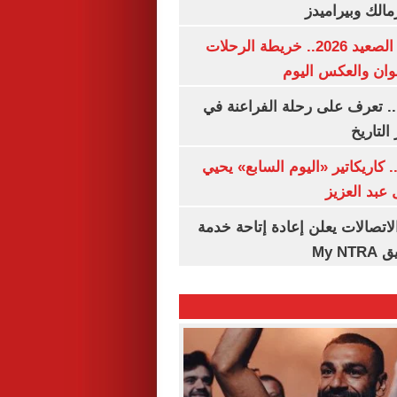
مالك وبيراميدز
مواعيد قطارات الصعيد 2026.. خريطة الرحلات
وان والعكس اليوم
. تعرف على رحلة الفراعنة في
التاريخ
. كاريكاتير «اليوم السابع» يحيي
عبد العزيز
لاتصالات يعلن إعادة إتاحة خدمة
My N