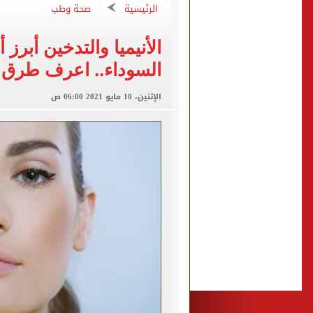
صفقة محمد صلاح تتصدر عنا
الرئيسية
صحة وطب
تقارير: سيلتيك الأسكتلندي 
الأنيميا والتدخين أبرز 
محمود حميدة يحتفل بزفاف ا
السوداء.. اعرف طرق ا
إخلاء سبيل سائق أوبر وفتاة
غلق جزئى لشارع جامعة الدول العرب
الإثنين، 10 مايو 2021 06:00 ص