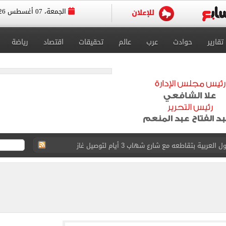
الجمعة، 07 أغسطس 2026
تقارير
حوادث
عرب
عالم
تحقيقات
اقتصاد
رياضة
عد تصدره قائمة بيلبورد عربية لـ68 أسبوعا
عى الغربى كليا من المنيب للعياط.. اعرف التحويلات
ون اليوم السابع فى حفل تقديمه باستاد طرابزون.. فيديو
سجل هذا الرقم
ذا صن وميرور حول علاج سيدة بريطانية في شرم الشيخ