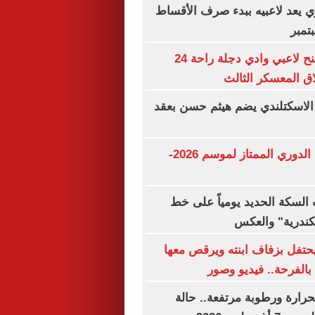
ري يعد لاعبيه ببدء صرف الأقساط
تمبر
محمد الشيخ يمنح لاعبي وادي دجلة راحة 24
ق المعسكر الثالث
 الاسكتلندي يضم هيثم حسن بعقد
مواعيد مباريات الدوري الممتاز لموسم 2026-
السكة الحديد يومياً على خط
سكندرية" والعكس
تفل بزفاف ابنته ويرقص معها
بالفرحة.. فيديو وصور
حرارة ورطوبة مرتفعة.. حالة