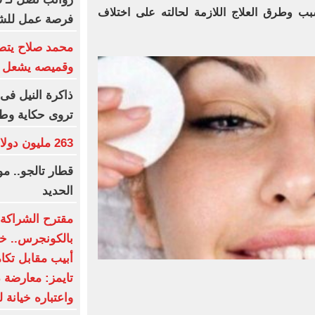
 وطرق العلاج اللازمة لحالته على اختلاف
فرصة عمل للش
محمد صلاح يتصد
وقميصه يشعل ا
ذاكرة النيل فى 
تروى حكاية وط
263 مليون دولار عالميا لفيلم Moana
قطار تالجو.. 
الحديد
مقترح الشراكة ا
بالكونجرس.. خط
أبيب مقابل تكا
تايمز: معارضة 
واعتباره خيانة ل