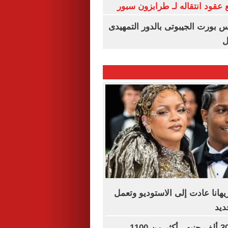
عقود انتقاله لـ طرابزون سبور
س بورت الجيبوتى بالدور التمهيدى
ل
هانا عادت إلى الاستوديو وتعمل
ديد
رواتب تصل لـ 30 ألف جنيه.. أكثر من 1100