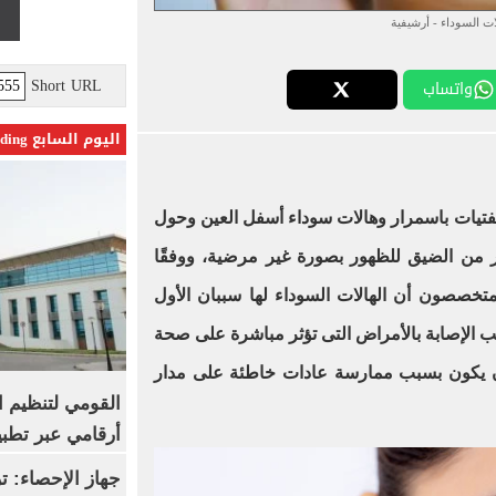
لات السوداء - أرشيفية
Short URL
واتساب
اليوم السابع Trending
تيات باسمرار وهالات سوداء أسفل العين وحول
ر من الضيق للظهور بصورة غير مرضية، ووفقًا
متخصصون أن الهالات السوداء لها سببان الأول
سبب الإصابة بالأمراض التى تؤثر مباشرة على صحة
ان يكون بسبب ممارسة عادات خاطئة على مدار
القومي لتنظيم ا
أرقامي عبر تطبيق TRA