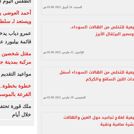
الطقس اليوم الجمعة 7 أ
السبت، 24 أبريل 2021 03:00 ص
أحمد العوضى ي
ويستعد لـ سلطا
ية للتخلص من الهالات السوداء..
صير البرتقال الأبرز
عمرو دياب يدخ
قائمة بيلبورد عربية لـ8
الإثنين، 22 مارس 2021 02:00 ص
مركبة بمدينة ج
ية للتخلص من الهالات السوداء أسفل
مواعيد التقديم و
دات اللبن الساقع والكركم
خطوة بخطوة.. 
القرعة بالموسم
الخميس، 18 مارس 2021 02:00 ص
ملك قورة تحتف
خلال أيام
ية لعلاج تجاعيد حول العين والهالات
شرة صافية ونقية