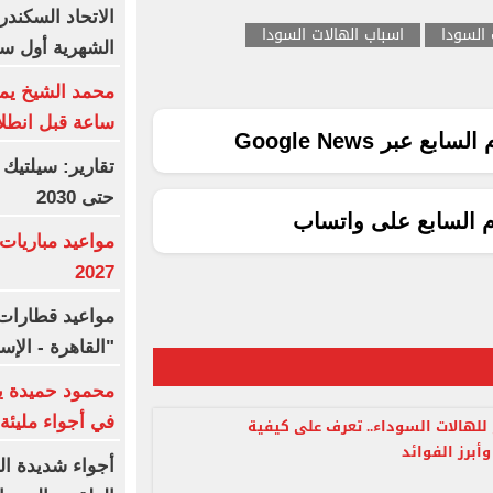
الاتحاد السكند
 السودا
اسباب الهالات السودا
الشهرية أول سب
ساعة قبل انطلا
ع عبر Google News
تقارير: سيلتيك
حتى 2030
م السابع على واتساب
2027
مواعيد قطارات 
"القاهرة - الإ
محمود حميدة يح
في أجواء مليئة 
 للهالات السوداء.. تعرف على كيفية
أبرز الفوائد
أجواء شديدة ال