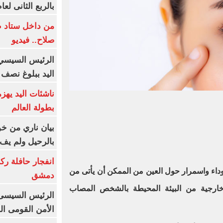
بالربع الثانى لعام 26
من داخل ستاد ط
صلاح.. فيديو
الرئيس السيسي 
اليد ببلوغ نصف 
ناشئات اليد يهز
بطولة العالم
بيان ناري من خو
بالرحيل ولم يف 
انفجار حافلة رك
وداء واسمرار حول العين من الممكن أن يأتى من
دمشق
خارجية من البيئة المحيطة بالشخص المصاب
الرئيس السيسى: 
الأمن القومى ا