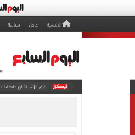
الرئيسية
عاجل
سياسة
عمرو دياب يدخل موسوعة جينيس ب
إغلاق طريق مصر أسوان الزرا
محمد صلاح يظهر على تليفزي
أسعار الذهب في مصر تتراجع.. وعيار 21 ي
الاستعلامات تفند ادعاءات 