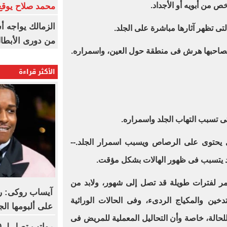
ص من أبويه أو الأجداد
.
محمد صلاح يوقع 
الزمالك يواجه أ
لتى تظهر آثارها مباشرة على الجلد
.
من دورى الأبطا
 يصاحبها هرش فى منطقة حول العين، واسمراره
.
الأكثر قراءة
تى تسبب التهاب الجلد واسمراره
.
يحتوى على الرصاص ويسبب اسمرار الجلد
.
--
قد يتسبب فى ظهور الهالات بشكل مؤقت
.
مر لفترات طويلة قد تصل إلى شهور، ولابد من
آيساب روكى: ري
تدخين والمكياج الردىء، وفى الحالات الوراثية
على ألبومها الج
ة للحالة، خاصة وأن التحاليل المعملية للمريض فى