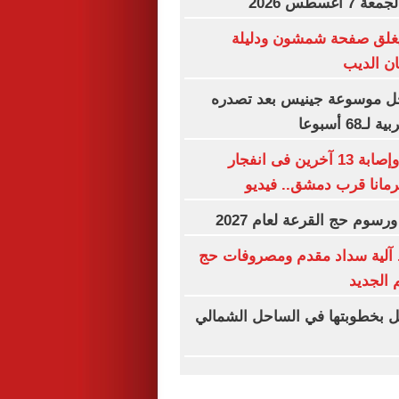
غسطس 2026
غلق صفحة شمشون ودليلة
ن الديب
ل موسوعة جينيس بعد تصدره
6 أسبوعا
مقتل شخصين وإصابة 13 آخرين فى انفجار
رمانا قرب دمشق.. فيديو
رسوم حج القرعة لعام 2027
آلية سداد مقدم ومصروفات حج
 الجديد
ل بخطوبتها في الساحل الشمالي