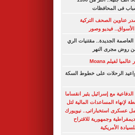
باب فى المحافظات
ر عناوين الصحف التركية
لأسواق.. فيديو وصور
العاصمة الجديدة.. مقتنيات الري
ن روض مجرى النهر
مواعيد الرحلات على خطوط السكة
لدفاعية مع إسرائيل يثير انقساما
ة لإنهاء المساعدات المالية لتل
مل عسكرى استخباراتى.. نيويورك
ديمقراطية وجمهورية للاقتراح
لسيادة الأمريكية