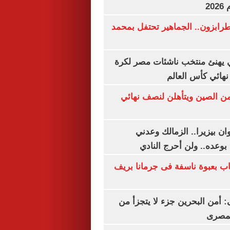
20
رابزون.. الجماهير تحتفل بمحمد
يهنئ منتخب ناشئات مصر لكرة
نهائي كأس العالم
من الصين ويتأهلن لنصف نهائي
ان بيزيرا.. الزمالك وعدني
بوعده.. ولن أحرج النادي
اب بعبوة ناسفة فى جرمانا بريف
أمن البحرين جزء لا يتجزأ من
لمصرى