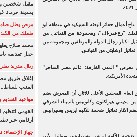
.
بمدينة جرمانا ق
مرض يظل صامتا 
ة أثرية من نتاج أعمال حفائر البعثة التشيكية في منطقة ابو
طفلك من الكبد 
للملك "رع-نفر-اف"، ومجموعة من التماثيل من
ماثيل لكبار رجال الدولة والموظفين ومجموعة من
محمد صلاح يظهر
ة تماثيل اوشابتي من الفيانس.
حفل تقديمه باست
ريال مدريد يعلن 
 معرض " المدن الغارقة: عالم مصر الساحر"
تحدة الأمريكية.
إغلاق طريق مصر
المنيب للعياط..
العام للمجلس الأعلى للآثار، أن المعرض يضم
مواعيد التقديم و
ها من مدينتي هيراكلون وكانوبيس بالميناء الشرقي
وتضم الآثار تماثيل ضخمة للآلهه ايزيس وسيرابيس
القومي لتنظيم ا
أرقامي عبر تطبيق TRA
 ضخمة للآلهة إيزيس وسيرابيس وتماثيل لأبي