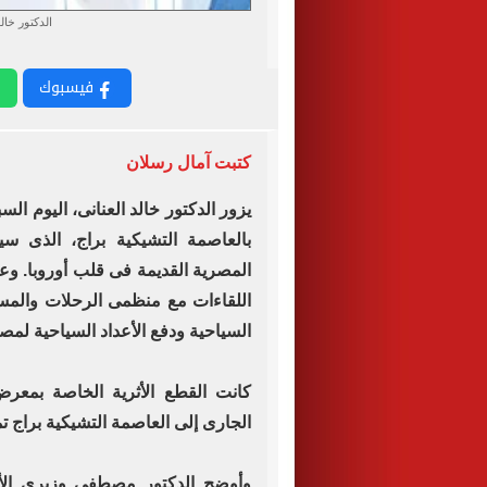
الدكتور خالد
فيسبوك
كتبت آمال رسلان
يزور الدكتور خالد العنانى، اليوم ا
بالعاصمة التشيكية براج، الذى س
المصرية القديمة فى قلب أوروبا. وعل
اللقاءات مع منظمى الرحلات والمس
السياحية ودفع الأعداد السياحية لمص
كانت القطع الأثرية الخاصة بم
الجارى إلى العاصمة التشيكية براج تمه
وأوضح الدكتور مصطفى وزيري الأم