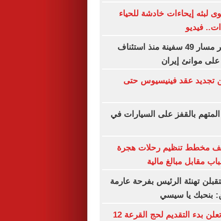
 لبثه إيحاءات خادشة للحياء
ت.. فيديو
"سنتكوم": تغيير مسار 49 سفينة منذ استئناف
على موانئ إيران
ن تجديد عقد فينيسيوس حتى
المتهم بالقفز على السيارات في
شف مخطط تنظيم رحلات هجرة
اب مقابل مبالغ مالية
تقبلن تهنئة الرئيس بفرحة عارمة
ن: بنحبك يا سيسي
وزارة الداخلية تعلن بدء التقديم لحج القرعة 12