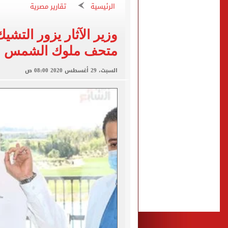
غلق جزئى لشارع جامعة الدول العرب
الرئيسية
تقارير مصرية
عمرو دياب يدخل موسوعة جينيس ب
وزير الآثار يزور التشيك
إغلاق طريق مصر أسوان الزرا
متحف ملوك الشمس
محمد صلاح يظهر على تليفزي
أسعار الذهب في مصر تتراجع.. وعيار 21 ي
السبت، 29 أغسطس 2020 08:00 ص