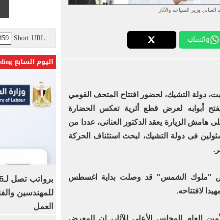
 العنانى وزير السياحة والآثار
Short URL
واتساب
اليوم السابع Trending
لسبت، دولة التشيك، لحضور افتتاح المتحف القومي
يفتح أبوابه لعرض قطع أثرية تعكس الحضارة
ى هامش الزيارة يعقد الدكتور العنانى، عددا من
ئولين فى دولة التشيك، لبحث استئناف الحركة
ر.
عرض "ملوك الشمس" قد وصلت بداية اغسطس
يدا لافتتاحه.
للمهندسين والفن
العمل
ين العام للمجلس الأعلى للآثار، ان المعرض