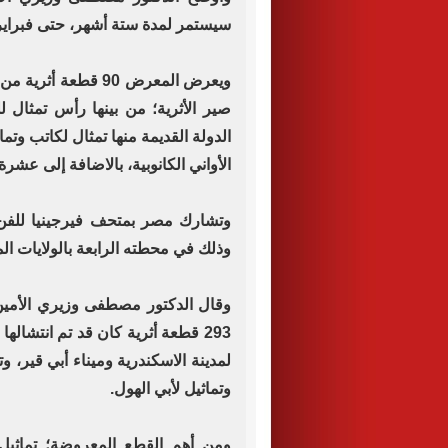
سيستمر لمدة ستة أشهر، حتى فبراير 2021
ويعرض المعرض 90 قطع
صير الأثرية؛ من بينها رأس تمثال 
الدولة القديمة منها تمثال لكاتب وت
الأواني الكانوبية، بالاضافة إلى عشر
وتشارك مصر بمتحف فيرجينيا للفن
وذلك في محطته الرابعة بالولايات الم
وقال الدكتور مصطفى وزيري الأمين 
293 قطعة أثرية كان قد تم انتشال
لمدينة الاسكندرية وميناء أبي قير، 
وتماثيل لأبي الهول.
ومن أهم القطع المعروضة؛ تماثيل