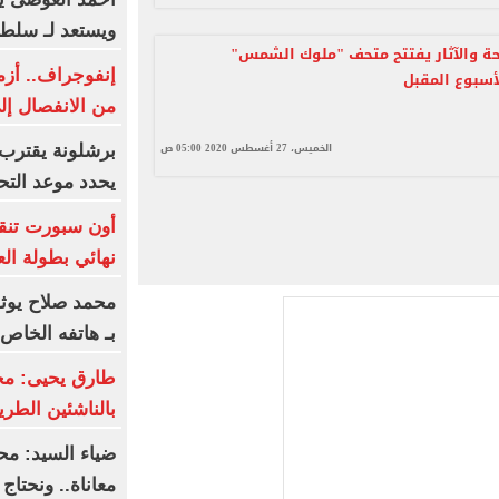
ويستعد لـ سلطا
حة والآثار يفتتح متحف "ملوك الشمس"
إنفوجراف.. أزم
أسبوع المقبل
من الانفصال إ
الخميس، 27 أغسطس 2020 05:00 ص
برشلونة يقترب 
يحدد موعد الت
أون سبورت تنق
نهائي بطولة الع
محمد صلاح يوث
بـ هاتفه الخاص.
طارق يحيى: محمد
بالناشئين الطري
ضياء السيد: مح
معاناة.. ونحتا