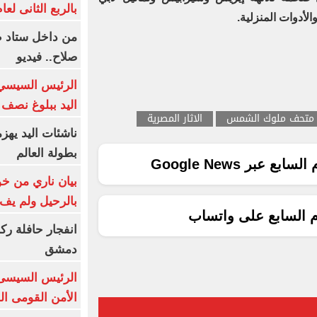
بالربع الثانى لعام 26
الأدوات المنزلية.
من داخل ستاد ط
صلاح.. فيديو
الرئيس السيسي 
اليد ببلوغ نصف 
متحف ملوك الشمس
الاثار المصرية
ناشئات اليد يهز
بطولة العالم
ع عبر Google News
بيان ناري من خو
بالرحيل ولم يف 
م السابع على واتساب
انفجار حافلة رك
دمشق
الرئيس السيسى: 
الأمن القومى ا