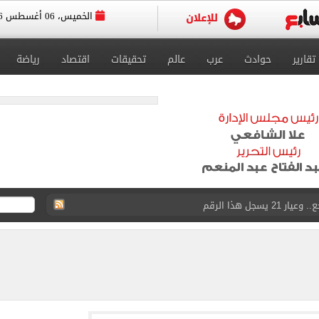
الخميس، 06 أغسطس 2026
تقارير
حوادث
عرب
عالم
تحقيقات
اقتصاد
رياضة
ذا صن وميرور حول علاج سيدة بريطانية في شرم الشيخ
جرات ونشرها على مواقع التواصل
 بعد وفاة شقيقه: إمبارح فقدت أخ وكان حواليا ألف أخ
ازل؟.. أمين الفتوى يجيب (فيديو)
ماهير تحتفل بمحمد صلاح.. فيديو