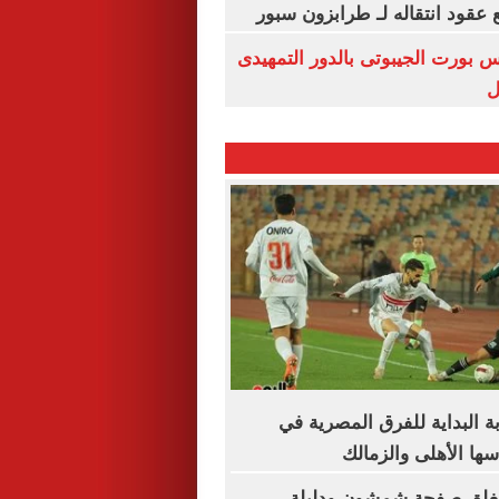
عقود انتقاله لـ طرابزون سبور
س بورت الجيبوتى بالدور التمهيدى
ل
البداية للفرق المصرية في
سها الأهلى والزمالك
غلق صفحة شمشون ودليلة