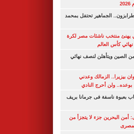
20
رابزون.. الجماهير تحتفل بمحمد
يهنئ منتخب ناشئات مصر لكرة
نهائي كأس العالم
من الصين ويتأهلن لنصف نهائي
ان بيزيرا.. الزمالك وعدني
بوعده.. ولن أحرج النادي
اب بعبوة ناسفة فى جرمانا بريف
أمن البحرين جزء لا يتجزأ من
لمصرى