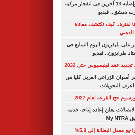
مقتل شخصين وإصابة 13 آخرين فى انفجار مركبة
رب دمشق.. فيديو
لفترة.. كيف تكتشف معاناة
الدهني
 على تليفزيون اليوم السابع فى
اد طرابزون.. فيديو
تجديد عقد فينيسيوس حتى 2032
 أسوان الزراعى الغربى كليا من
 اعرف التحويلات
رسوم حج القرعة لعام 2027
لاتصالات يعلن إعادة إتاحة خدمة
My N
جهاز الإحصاء: تراجع معدل البطالة إلى 5.8%