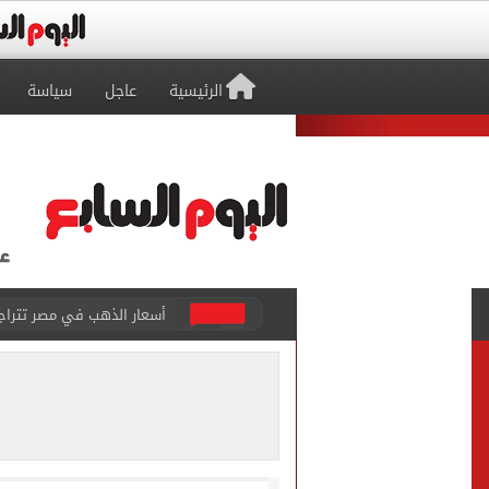
الرئيسية
عاجل
سياسة
الاستعلامات تفند ادعاءات 
حكم تصوير الحوادث والمشا
محمد هنيدي فى رسالة مؤثرة
ما حكم رشّ المياه أمام المن
من داخل ستاد طرابزون.. الج