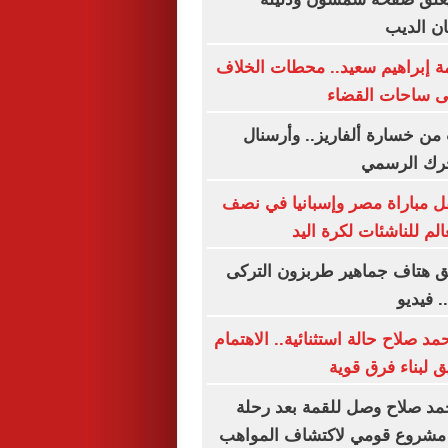
ن الديب
ة إبراهيم سعيد.. محطات الخلاف
لى ساحات القضاء
من خسارة ألفاريز.. وأرسنال
حرك الرسمي
ل مباراة مصر وإسبانيا في نصف
الم للناشئات لكرة اليد
ق هتاف جماهير طربزون التركى
. فيديو
 صلاح حالة استثنائية.. الاهتمام
ق لبناء فرق قوية
مد صلاح وصل للقمة بعد رحلة
ج مشروع قومي لاكتشاف المواهب