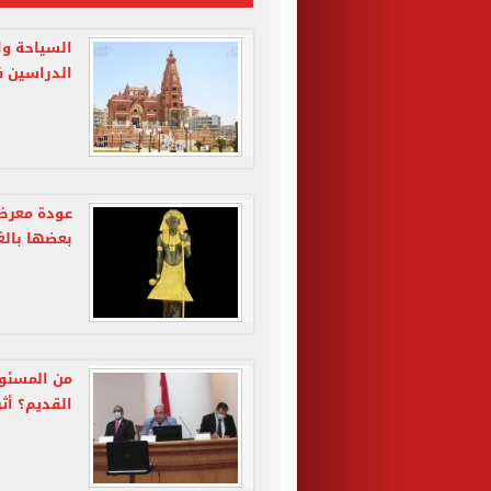
السياحة وا
الدراسين ف
عودة معرض 
بعضها بالغ
من المسئول
القديم؟ أث