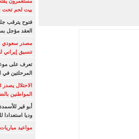
مستعمرون يقتح
بيت لحم تحت حم
فتوح يترقب جلس
العقد مؤجل بسب
مصدر سعودي مس
تنسيق إيراني لل
تعرف على موعد
المرحلتين في ا
المواطنين بالض
أبو قير للأسمدة 
وديا استعدادا ل
مواعيد مباريات اليو