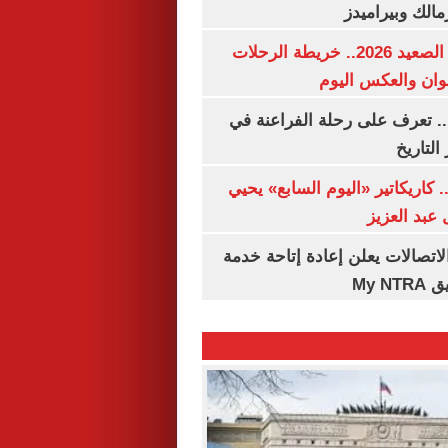
مالك وبيراميدز
مواعيد قطارات الصعيد 2026.. خريطة الرحلات
وان والعكس اليوم
. تعرف على رحلة الفراعنة في
التاريخ
. كاريكاتير «اليوم السابع» يحيي
عبد العزيز
لاتصالات يعلن إعادة إتاحة خدمة
My N