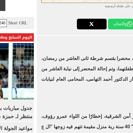
 على طفلة-أرشيفية
Short URL
واتساب
اليوم السابع Trending
 محضرا بقسم شرطة ثانى العاشر من رمضان،
فلتهما، وتم إحالة المحضر إلى نيابة العاشر من
لدكتور أحمد التهامى، المحامى العام لنيابات
جدول مباريات بر
منتظر لـ حمزة ع
ير أمن الشرقية، إخطارًا من اللواء عمرو رؤوف،
مدير المباحث الجنائية، يفيد بلاغا "ن" 40 سنة ربة منزل مقيمة تتهم فيه زوجها "ال ع
مواعيد الجولة ا