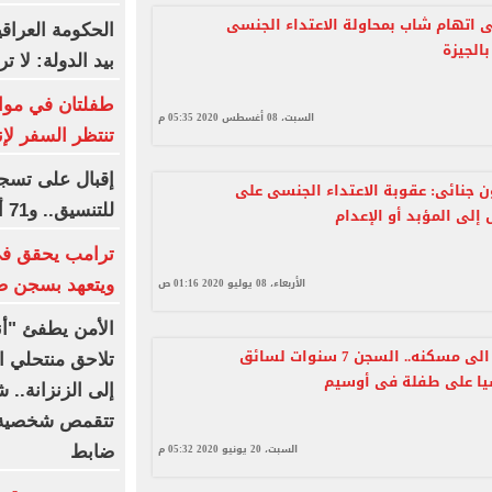
 اتهام شاب بمحاولة الاعتداء الجنسى
الحكومة العراق
الجيزة
بيد الدولة: لا 
طفلتان في مواج
السبت، 08 أغسطس 2020 05:35 م
تنتظر السفر لإن
إقبال على تسجي
ن جنائى: عقوبة الاعتداء الجنسى على
للتنسيق.. و71 ألف طالب سجلوا حتى الآن
إلى المؤبد أو الإعدام
ترامب يحقق في
الأربعاء، 08 يوليو 2020 01:16 ص
ويتعهد بسجن ص
الأمن يطفئ "أنو
استدرجها الى مسكنه.. السجن 7 سنوات لسائق
تلاحق منتحلي ال
يا على طفلة فى أوسيم
إلى الزنزانة..
تتقمص شخصية 
السبت، 20 يونيو 2020 05:32 م
ضابط