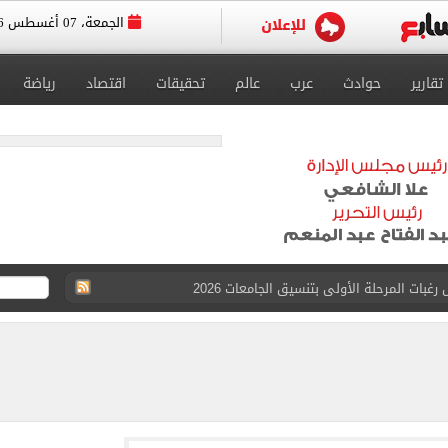
الجمعة، 07 أغسطس 2026
تقارير
حوادث
عرب
عالم
تحقيقات
اقتصاد
رياضة
بات المرحلة الأولى بتنسيق الجامعات 2026
 للتقديم إلكترونيا
زمالك ويدرس خيارات جديدة رغم رفض النادي بيعه
 الكاملة لانتقال الملك المصري إلى طرابزون سبور
القبول بكليات سياسة واقتصاد لن يقل عن 89%
 الرغبات حتى غلق المرحلة الأولى