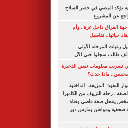
ية تؤكد المضي في حصر السلاح
تراجع عن المشروع
هة الفراق داخل غزة.. وأم
قاذ حياتها.. تفاصيل
ل رغبات المرحلة الأولى
 تسريب معلومات نقص الذخيرة
حفيين.. ماذا حدث؟
ار النفوذ" المزيفة.. الداخلية
صفة.. رحلة التزييف من الكاميرا
 شخص ينتحل صفة قاضي وفتاة
صحفية ومواطن يمارس دور