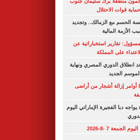
مون منطقة برك سليمان جنوب
اية قوات الاحتلال
ة الحسم مع الزمالك.. وتجديد
ب الأزمة المالية
ؤول: تقارير استخباراتية عن
اعتداء على المملكة
 انطلاق الدوري المصري ونهاية
لموسم الجديد
الاحتلال يصدر 8 أوامر إزالة أشجار من أراضى
فة
يواجه دبا الفجيرة الإماراتي اليوم
لدوري
م الجمعة 7 -8-2026