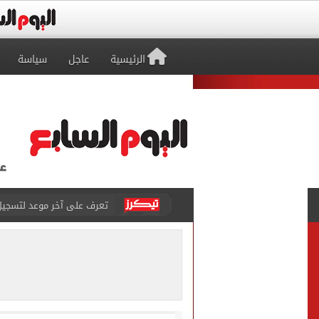
الرئيسية
عاجل
سياسة
تعرف على آخر موعد لتسجيل رغ
متى تنتهى تظلمات الثانوية العامة 2026.. والفترة المتبقية
بيزيرا يتمسك بالرحيل عن ال
هل تريد محمد صلاح؟.. القصة
توقعات تنسيق شبه نهائية.. 
مكتب التنسيق: إتاحة تعديل