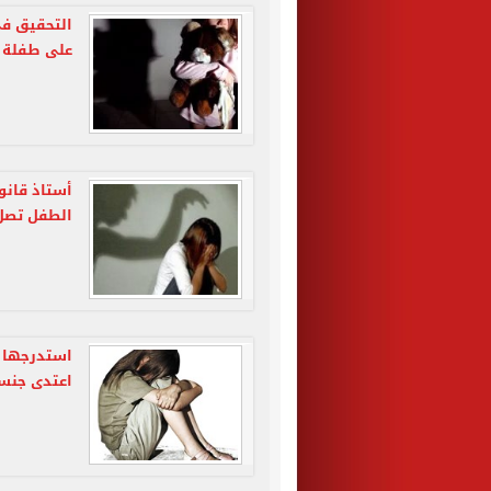
التحقيق فى
على طفلة ب
أستاذ قانو
الطفل تصل 
اعتدى جنس