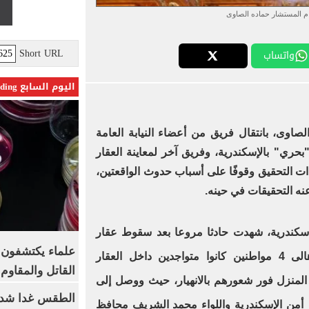
عام المستشار حماده الصاوى
Short URL
واتساب
اليوم السابع Trending
لصاوى، بانتقال فريق من أعضاء النيابة العامة
"بحري" بالإسكندرية، وفريق آخر لمعاينة العقار
ات التحقيق وقوفًا على أسباب حدوث الواقعتين،
نه التحقيقات في حينه.
سكندرية، شهدت حادثا مروعا بعد سقوط عقار
علماء يكتشفون م
قديم بمنطقة بحرى واستخرج الأهالى 4 مواطنين كانوا متواجدين داخل العقار
القاتل والمقاوم
لمنزل فور شعورهم بالانهيار، حيث ووصل إلى
الطقس غدا شديد
 أمن الإسكندرية واللواء محمد الشريف محافظ