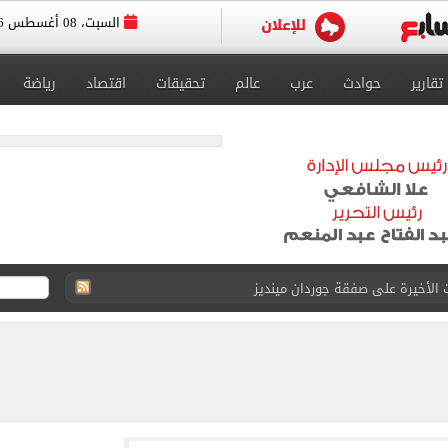
السبت، 08 أغسطس 2026
تقارير
حوادث
عرب
عالم
تحقيقات
اقتصاد
رياضة
الحصول على 40 مليون جنيه سنوياً
د الناصر محمد فى الزمالك بسبب المباريات الودية
قيا تحت 23 عاماً 2027
د صراع طويل مع المرض
 استثنائيًا بعد استمراره مع فريق برشلونة الأول