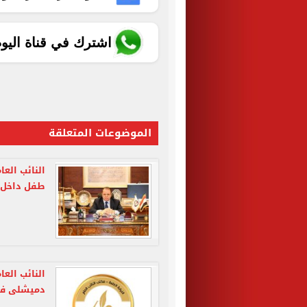
اشترك في قناة اليو
الموضوعات المتعلقة
النائب الع
طفل داخل ع
النائب الع
دميشلى فى