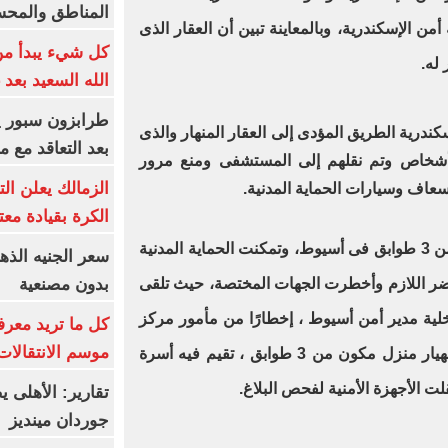
المناطق والمحسوسة 
 أمن الإسكندرية، وبالمعاينة تبين أن العقار الذى
كل شيء يبدأ من
 له.
الله السعيد بعد 
كندرية الطريق المؤدى إلى العقار المنهار والذى
بعد التعاقد مع 
فر عن مصرع سيدة وإصابة 4 أشخاص وتم نقلهم إلى المستشفى ومنع مرور
الزمالك يعلن ال
عاف وسيارات الحماية المدنية.
الكرة بقيادة مع
كما انهار، اليوم الأحد، منزل مكون من 3 طوابق فى أسيوط، وتمكنت الحماية المدنية
بدون مصنعية
ر المحضر اللازم وأخطرت الجهات المختصة، حيث تلقى
اخلية مدير أمن أسيوط ، إخطارًا من مأمور مركز
كل ما تريد معرف
موسم الانتقالات
قسم أول أسيوط يفيد بورود بلاغ بانهيار منزل مكون من 3 طوابق ، تقيم فيه أسرة
تقارير: الأهلى 
جوردان مينديز