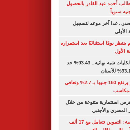
الب أحمد عبد القادر بالحصول
حذر.. غدا آخر موعد لتسجيل
 الأولى
ينتظر يومًا استثنائيًا بعد استمراره
 الأول
توقعات تنسيق الكليات شبه نهائية.. 93.43% حد
الذهب في مصر يرتفع 160 جنيها بـ 2.7% وتعافي
المكاسب
رص استثمارية متنوعة من خلال
 المصري والأجنبي
الشكاوى الحكومية: التموين تتعامل مع 17 ألف