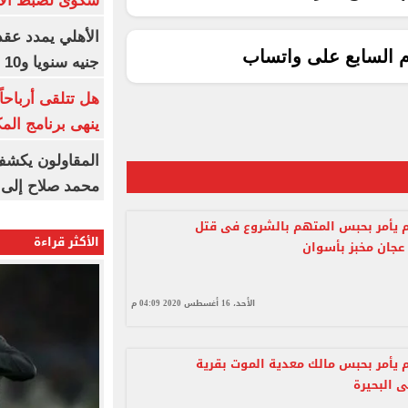
شكوى لضبط الأس
م السابع على واتساب
جنيه سنويا و10 بونص وإعلانات
ينهى برنامج الم
المقاولون يكشف 
محمد صلاح إلى 
ام يأمر بحبس المتهم بالشروع فى قتل
الأكثر قراءة
جان مخبز بأسوان
الأحد، 16 أغسطس 2020 04:09 م
ام يأمر بحبس مالك معدية الموت بقرية
 البحيرة