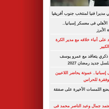
 مديرا فنيا لمنتخب جنوب أفريقيا
الأهلي فى معسكر إسبانيا..
الأبرز
على أنباء خلافه مع مدير الكرة
لكبير
و ذكري يتعاقد مع عمرو يوسف
ل جديد رمضان 2027
إسبانيا.. عموتة يحاضر اللاعبين
 وفقرة للحراس
 يضع اللمسات الأخيرة على صفقة
تمد جمال وعبد الناصر محمد فى