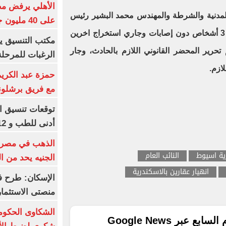
الأهلي يرفض مط
المدنية والشرطة والمهندس محمد البشير رئيس
على 40 مليون جنيه سنوياً
الحي وتمكنت القوات من استخراج 3 أشخاص دون إصابات وجاري استخراج اخرين
مكتب التنسيق ي
 تحرير المحضر القانوني اللازم بالحادث، وجار
الرغبات للمرحلة
ازم.
حمزة عبد الكريم 
مع فريق برشلونة
أدنى للطب و 93.12% للأسنان
رية اسيوط
النائب العام
الجنيه يحد من 
انهيار عقارين بالاسكندرية
الإسكان: طرح ف
منصتى الاستثمار
ع عبر Google News