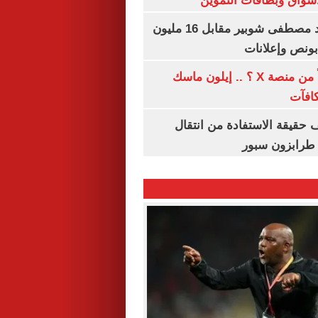
واق وبطاقات التموين
الأهلي يمدد عقد مصطفى شوبير مقابل 16 مليون
هل تتلقى أرباحاً من منصة X ؟ .. إيلون ماسك
كافآت
حقيقة الاستفادة من انتقال
طرابزون سبور