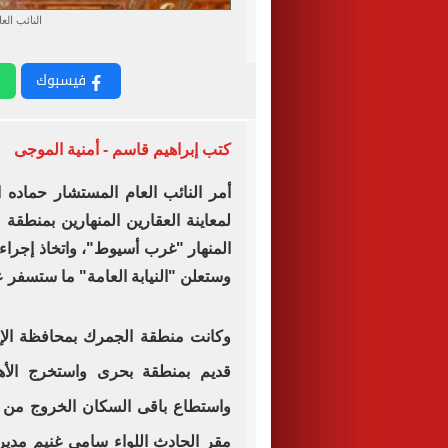
النائب ال
فيسبوك
كتب إبراهيم قاسم - أمنية الموجى
أمر النائب العام المستشار حماده ا
لمعاينة العقارين المنهارين بمنطقة 
المنهار "غرب أسيوط"، واتخاذ إجراء
وستعلن "النيابة العامة" ما ستسفر ع
وكانت منطقة الجمرك بمحافظة الإ
واستطاع باقى السكان الخروج من ا
مقر الحادث اللواء سامى غنيم مدير