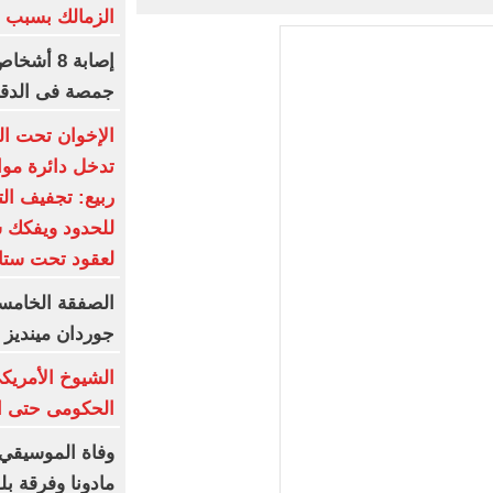
الزمالك بسبب ال
إصابة 8 
جمصة فى الدقه
الإخوان تحت الح
تدخل دائرة مواج
ربيع: تجفيف ال
للحدود ويفكك 
لعقود تحت ستار
جوردان مينديز 
الشيوخ الأمريكى
الحكومى حتى ان
وفاة الموسيقي 
مادونا وفرقة بلور 