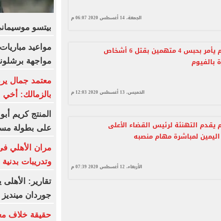
الجمعة، 14 أغسطس 2020 06:07 م
بيتسو موسيماني
مواعيد مباريات 
النائب العام يأمر بحبس 4 متهمين بقتل 6 أشخاص
 بالفيوم
مواجهة برشلونة 
معتمد جمال يرد 
الخميس، 13 أغسطس 2020 12:03 م
بالزمالك: أخي ا
المنتج كريم أب
م يقدم التهنئة لرئيس القضاء الأعلى
على بطولة مسلس
اليمين لمباشرة مهام منصبه
مران الأهلي فى 
وتدريبات بدنية
الأربعاء، 12 أغسطس 2020 07:39 م
تقارير: الأهلى
جوردان مينديز
حقيقة خلاف مع