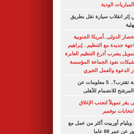
مباريات الودية
أشخاص إثر انقلاب سيارة نقل بطريق
لية
صار الدولى..أمريكا الجنوبية
هة جديدة مع التنظيم.. إبراهيم
تمويل يضرب أذرع التنظيم العابرة
شبكات نفوذ الجماعة المؤسسة
 الدعوة والعمل الخيري
الصفقة الخامسة تقترب؟.. 5 معلومات عن
المرشح للانضمام للأهلى
 يقر تمويلاً لتجنب الإغلاق
تخابات نوفمبر
ويليام أوربيت أكثر من عمل مع
عن عمر 69 عاما