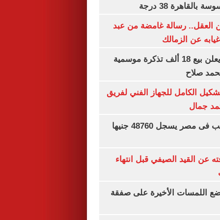
بالقاهرة 38 درجة
 العقل.. رسالة غامضة من عبد
غيابه عن الزمالك
طرابزون سبور يعلن بيع 18 ألف تذكرة موسمية
محمد صلاح
تشكيل الكامل للجهاز الفني لفريق
تمد جمال
سعر الجنيه الذهب فى مصر يسجل 48760 جنيها
ته عن القيد الصيفي قبل انتهاء
يضع اللمسات الأخيرة على صفقة