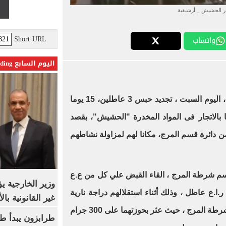
 الحشيش _ أرشيفية
Short URL
واتساب
اليوم السابع Trending
قرر قاضي المعارضات بنيابة المرج ، اليوم السبت ، تجديد حبس 3 عاطلين، 15 يوما
 بالاتجار فى المواد المخدرة "الحشيش"، بقصد
 دائرة قسم المرج، مكانا لهم لمزاولة نشاطهم
سم شرطة المرج ، القاء القبض علي كل من ع.ع
وزير الخارجية 
ع عاطل ، وذلك أثناء استقلالهم دراجة نارية
غير القانونية با
"بدون لوحات معدنية" بدائرة قسم شرطة المرج ، حيث عثر بحوزتهما على 300 جرام
طرابزون يبدأ ط