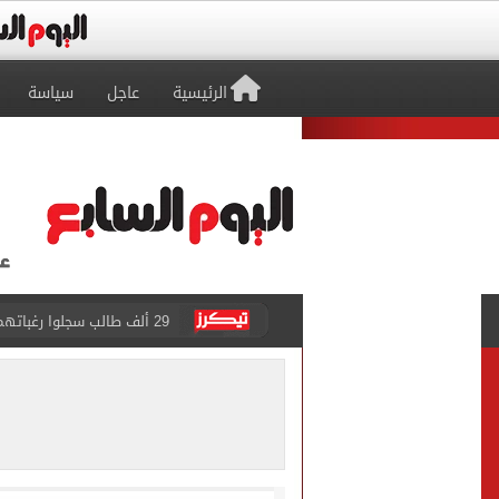
الرئيسية
عاجل
سياسة
حفلات U Arena تنطلق مع الهضبة عمرو دياب ضمن «يلا ساحل 2026» بالعلمين الجديدة
الآلاف يودعون عروس الشرقية
هل التربح من السوشيال ميدي
«يلا ساحل 2026» يقدم نموذجا جديدا للتسويق السياحى عبر المحتوى التفاعلى
الرئيس السيسى يستقبل ملك 