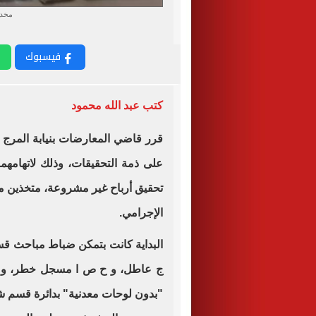
مخدر
فيسبوك
كتب عبد الله محمود
على ذمة التحقيقات، وذلك لاتهامهما
تحقيق أرباح غير مشروعة، متخذين من
الإجرامي.
البداية كانت بتمكن ضباط مباحث ق
ج عاطل، و ح ص ا مسجل خطر، و ر.ا.