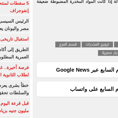
ه ، فى حالة إذا كانت المواد المخدرة المضبوطة ضعيفة
5 سقطات لمنتح
إنفوجراف
الرئيس السيسى:
مصر واليونان يع
استقبال تاريخى 
ترويج المخدرات
قسم المرج
الطريق إلى أكاد
بار مصرية
العمرية المطلوبة
فرصة أخيرة.. غد
ع عبر Google News
لطلاب الثانوية العام
خطأ بشرى يعرض
م السابع على واتساب
والسلطات تحقق
مليون جنيه بزيادة 10 أض