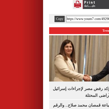
Copy
يؤكد رفض مصر لإجراءات إسرائيل
لأراضى المحتلة
باعة قمصان محمد صلاح.. والرقم