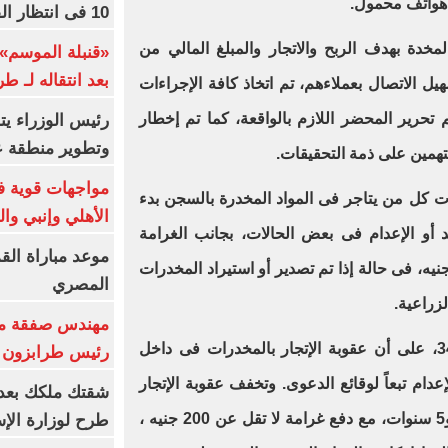
 هواتف محمول.
10 فى انتظار الفرعون (فيديو)
المخدة بهدف الربح والاتجار والمبلغ المالي من
«قنبلة الموسم»
بعد انتقاله لـ ط
يل الاتصال بعملاءهم، تم اتخاذ كافة الإجراءات
تم تحرير المحضر اللازم بالواقعة، كما تم إخطار
رئيس الوزراء ي
وتطوير منطقة ع
متهمين على ذمة التحقيقات.
مواجهات قوية فى
انون العقوبات كل من يتاجر فى المواد المخدرة بالسجن بدء
الأهلي وإنبي وال
 المؤبد أو الإعدام فى بعض الحالات، بجانب الغرامة
موعد مباراة الق
ن 100 ألف، إلى 500 ألف جنيه، فى حالة إذا تم تصدير أو استيراد المخدرات
المصري
زراعية.
مهندس صفقة مح
وينص قانون العقوبات فى المادة 34، على أن عقوبة الإتجار بالمخدرات فى داخل
رئيس طرابزون 
دام تبعاً لوقائع الدعوى. وتخفف عقوبة الإتجار
بالمخدرات إلى الحبس ما بين سنة و5 سنوات، مع دفع غرامة لا تقل عن 200 جنيه ،
طرح لوزارة الإس