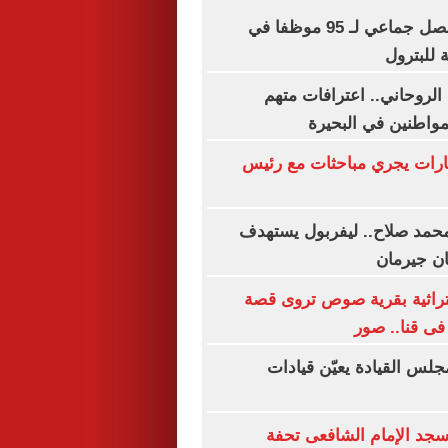
انتقادات لآلية فصل جماعي لـ 95 موظفا في
 للبترول
 الروحاني.. اعترافات متهم
واطنين في البحيرة
ارات يجري مباحثات مع رئيس
حمد صلاح.. ليفربول يستهدف
ان جيرمان
لتراثية بقرية صوص تروى قصة
ى قنا.. صور
جلس القيادة يعيّن قيادات
جد الإمام الشافعى تحفة