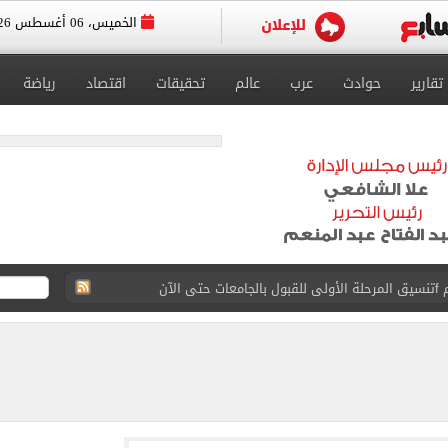
الخميس، 06 أغسطس 2026
تقارير
حوادث
عرب
عالم
تحقيقات
اقتصاد
رياضة
 إلى مثواها الأخير بعد وفاتها ليلة زفافها.. صور
ا حلال أم حرام؟.. أمين الفتوى يجيب «فيديو»
البحرين بمطار العلمين الدولى.. صور