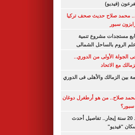
.. محمد صلاح حديث صحف تركيا
رابزون سبور
تابع مستجدات مشروع تنمية
لم الروم بالساحل الشمالى
 الجولة الأولى من الدوري..
زمالك مع الاتحاد
مة بين الزمالك والأهلى فى الدوري
مد صلاح.. من هو أرطغرل دوغان
سبور؟
شقتك ملكك بعد 20 سنة إيجار.. تفاصيل أحدث
كان "فيديو"