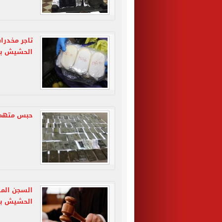
تاجر مخدرا
الحشيش با
حبس متهمين 
الحشيش بم