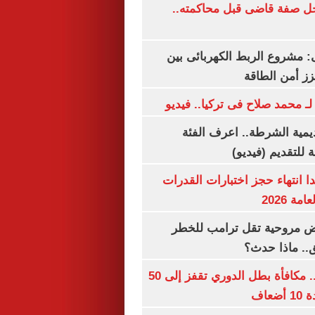
ل صفة قاضى قبل محاكمته..
 مشروع الربط الكهربائى بين
زز أمن الطاقة
لـ محمد صلاح فى تركيا.. فيديو
يمية الشرطة.. اعرف الفئة
 للتقديم (فيديو)
ا انتهاء حجز اختبارات القدرات
ة 2026
 مروحية تقل ترامب للخطر
.. ماذا حدث؟
قبل قرعة اليوم.. مكافأة بطل الدوري تقفز إلى 50
عاف