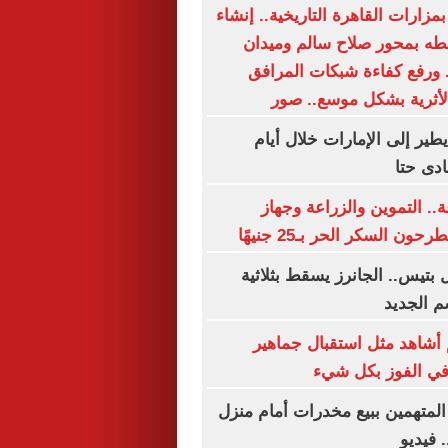
مزارات القاهرة التاريخية.. إنشاء
طه بمحور صلاح سالم وميدان
 ورفع كفاءة شبكات المرافق
الأثرية بشكل موسع.. صور
ير إلى الإمارات خلال أيام
ادى حتا
× 24 ساعة.. التموين والزراعة وجهاز
 السكر الحر بـ25 جنيهًا
بتيس.. الجانرز يسقط بثلاثية
م الجديد
أشاهد مثل استقبال جماهير
في الفوز بكل شيء
المتهمين ببيع مخدرات أمام منزل
 فيديو