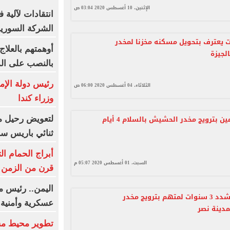
الإثنين، 10 أغسطس 2020 03:04 ص
الشركة السورية
ت يعترف بتحويل مسكنه مخزنا لمخدر
أوهمتهم بالعلاج
لجيزة
بالنصب على الم
رئيس دولة الإم
الثلاثاء، 04 أغسطس 2020 06:00 ص
وزراء كندا
بترويج مخدر الحشيش بالسلام 4 أيام
لتعويض رحيل م
ثنائي باريس س
أبراج الحمام ا
السبت، 01 أغسطس 2020 05:07 م
قرن من الزمن ف
اليمن.. رئيس م
السجن المشدد 3 سنوات لمتهم بترويج مخدر
عسكرية وأمنية
دينة نصر
تطوير محيط مس