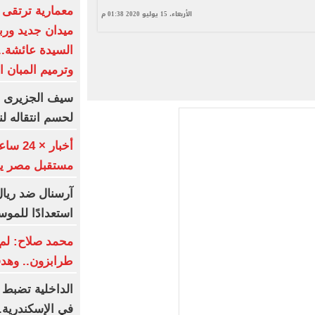
معمارية ترتقى ب
الأربعاء، 15 يوليو 2020 01:38 م
ميدان جديد ورب
السيدة عائشة..
وترميم المبان 
سيف الجزيرى يط
لحسم انتقاله لن
أخبار 
مستقبل مصر يطرحون
آرسنال ضد ريال 
استعدادًا للموس
محمد صلاح: لم 
طرابزون.. وهد
الداخلية تضبط 
في الإسكندرية..