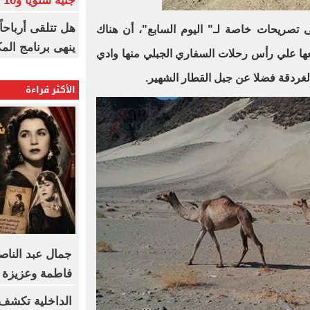
جنيه سنويا و10 بونص وإعلانات
صريحات خاصة لـ" اليوم السابع"، أن هناك
ينهى برنامج الم
ها علي رأس رحلات السفاري الجبلي منها وادي
لغردقة فضلا عن جبل القطار الشهير
.
الأكثر قراءة
جمال عبد الناص
فاطمة وعزيزة 
الداخلية تكشف