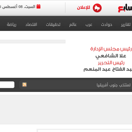
السبت، 08 أغسطس 2026
تقارير
حوادث
عرب
عالم
تحقيقات
اقتصاد
رياضة
لة غامضة من عبد الله السعيد بعد غيابه عن الزمالك
ل للجهاز الفني لفريق الكرة بقيادة معتمد جمال
 الأخيرة على صفقة جوردان مينديز
الحصول على 40 مليون جنيه سنوياً