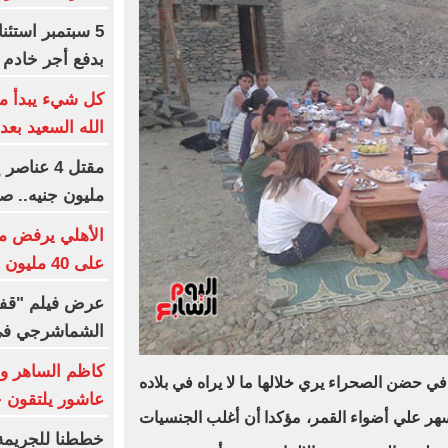
5 سبتمبر استئ
بدفع أجر خادم 
كل شيء يبدأ من
الله السعيد بعد
مليون جنيه.. ص
الأهلي يرفض م
على 40 مليون جنيه سنوياً
عرض فيلم "قفل
الشماشرجي في م
كاظم الساهر و
ي حضن الصحراء يري خلالها ما لا يراه في بلاده
عاشور يلتقون جمهورهم
هر علي أضواء القمر، مؤكدا أن أغلب الجنسيات