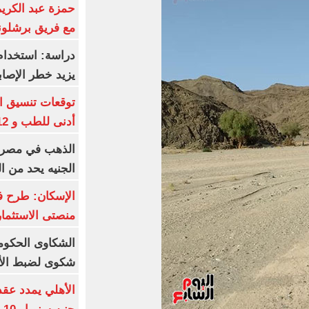
حمزة عبد الكريم 
مع فريق برشلونة
دراسة: استخدام 
يزيد خطر الإصاب
أدنى للطب و 93.12% للأسنان
الجنيه يحد من 
الإسكان: طرح ف
منصتى الاستثمار
شكوى لضبط الأس