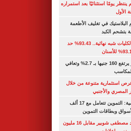
ينتظر يومًا استثنائيًا بعد استمراره
 الأول
البلاستيك في تغليف الأطعمة
ة بتشحم الكبد
توقعات تنسيق الكليات شبه نهائية.. 93.43% حد
الذهب في مصر يرتفع 160 جنيها بـ 2.7% وتعافي
المكاسب
رص استثمارية متنوعة من خلال
 المصري والأجنبي
الشكاوى الحكومية: التموين تتعامل مع 17 ألف
واق وبطاقات التموين
الأهلي يمدد عقد مصطفى شوبير مقابل 16 مليون