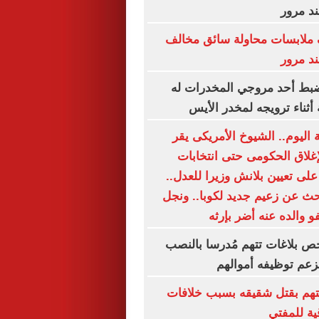
د مرور
 ملابسات محاولة سائق مخالف
د مرور
يضبط أحد مروجي المخدرات له
أثناء ترويجه لمخدر الأيس
اليوم.. الشيوخ الأمريكى يقر
إغلاق الحكومى حتى انتخابات
لى تعيين بلانش وزيرا للعدل..
حث عن زعيم جديد لكوبا.. ونجل
و والده عنه أضر بإرثه
حص بلاغات تتهم مُدرسا بالنصب
زعم توظيفه أموالهم
متهم بقتل شقيقه بسبب خلافات
ية للمفتي