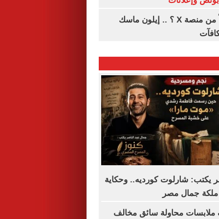
هل تتلقى أرباحاً من منصة X ؟ .. إيلون ماسك
كافآت
ر يكتب: شارلوت كورديه.. وحكاية
ملكة جمال مصر
 ملابسات محاولة سائق مخالف