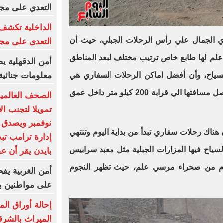
التعدي على مجن
الداخلية تكشف
 الجمال علي رأس الرحلات الجبلي، حيث أن
التعدى على مجن
لم لها طابع خاص ترتيب مختلف لبعد المناطق
أمن الدقهلية 
 السياح، وأن أفضل اماكن الرحلات السفاري هي
معلومات جنائية 
منطقة محمية وادي الجمال والتي تصل مسافتها الي قرابة 200 كيلو متر داخل عمق
الصحف العالمية 
تمويلا لتجنب ال
نوفمبر ويصدق ع
هناك رحلات سفاري تبدأ من بداية اليوم وتنتهي
إدارة ترامب تب
سياح فيها المزارات الجبلية مثل معبد سرابيس
بايدن يقر أن عف
جوم من صحراء مرسي علم، حيث تظهر النجوم
أمن الغربية يف
على مواطنين ب
إحالة أوراق ال
الميراث بالشرق