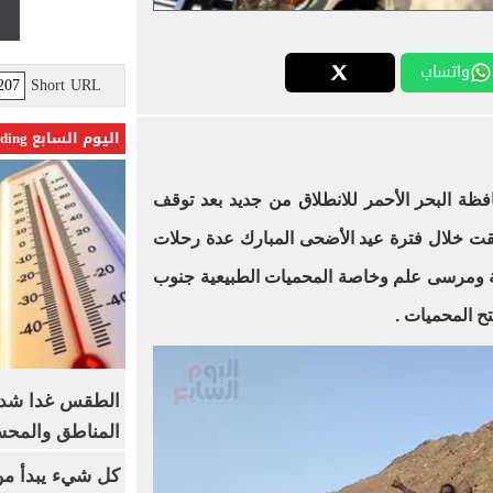
واتساب
Short URL
اليوم السابع Trending
ظة البحر الأحمر للانطلاق من جديد بعد توقف
قت خلال فترة عيد الأضحى المبارك عدة رحلات
ة ومرسى علم وخاصة المحميات الطبيعية جنوب
فتح المحميات
.
الطقس غدا شديد
المناطق والمحسوسة 
كل شيء يبدأ من