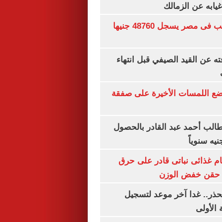
غيابه عن الزمالك
سعر الجنيه الذهب فى مصر يسجل 48760 جنيها
ته عن القيد الصيفي قبل انتهاء
يضع اللمسات الأخيرة على صفقة
الب أحمد عبد القادر بالحصول
ام غذائى نباتى قادر على حرق
ن حقن خفض الوزن
حذر.. غدا آخر موعد لتسجيل
 الأولى