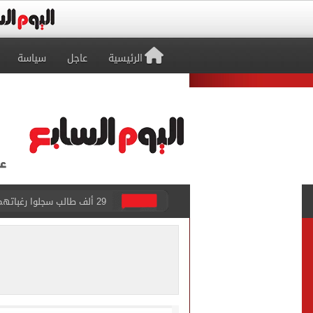
الرئيسية
عاجل
سياسة
حفلات U Arena تنطلق مع الهضبة عمرو دياب ضمن «يلا ساحل 2026» بالعلمين الجديدة
الآلاف يودعون عروس الشرقية
هل التربح من السوشيال ميدي
«يلا ساحل 2026» يقدم نموذجا جديدا للتسويق السياحى عبر المحتوى التفاعلى
الرئيس السيسى يستقبل ملك 