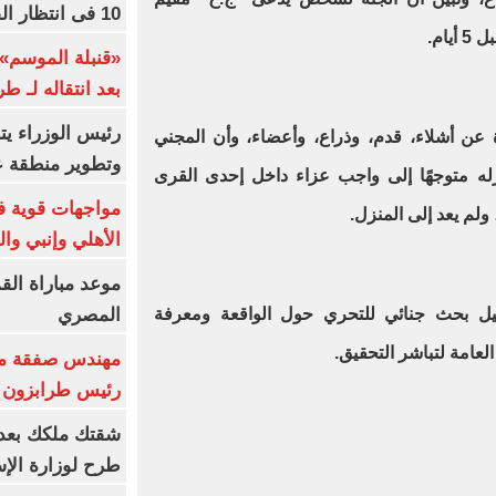
10 فى انتظار الفرعون (فيديو)
ام.
«قنبلة الموسم»
بعد انتقاله لـ ط
رئيس الوزراء ي
 عن أشلاء، قدم، وذراع، وأعضاء، وأن المجني
وتطوير منطقة ع
ه متوجهًا إلى واجب عزاء داخل إحدى القرى
مواجهات قوية فى
ولم يعد إلى المنزل.
الأهلي وإنبي وال
موعد مباراة الق
المصري
ل بحث جنائي للتحري حول الواقعة ومعرفة
لعامة لتباشر التحقيق
.‎
مهندس صفقة مح
رئيس طرابزون 
طرح لوزارة الإس