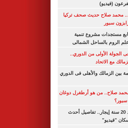
.. محمد صلاح حديث صحف تركيا
رابزون سبور
تابع مستجدات مشروع تنمية
لم الروم بالساحل الشمالى
 الجولة الأولى من الدوري..
زمالك مع الاتحاد
مة بين الزمالك والأهلى فى الدوري
مد صلاح.. من هو أرطغرل دوغان
سبور؟
شقتك ملكك بعد 20 سنة إيجار.. تفاصيل أحدث
كان "فيديو"