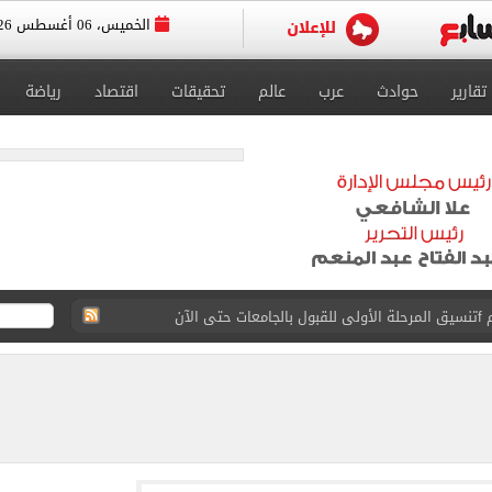
الخميس، 06 أغسطس 2026
تقارير
حوادث
عرب
عالم
تحقيقات
اقتصاد
رياضة
 إلى مثواها الأخير بعد وفاتها ليلة زفافها.. صور
ا حلال أم حرام؟.. أمين الفتوى يجيب «فيديو»
البحرين بمطار العلمين الدولى.. صور