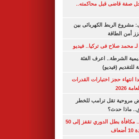
ل صفة قاضى قبل محاكمته..
 مشروع الربط الكهربائى بين
زز أمن الطاقة
لـ محمد صلاح فى تركيا.. فيديو
يمية الشرطة.. اعرف الفئة
 للتقديم (فيديو)
ا انتهاء حجز اختبارات القدرات
ة 2026
 مروحية تقل ترامب للخطر
.. ماذا حدث؟
قبل قرعة اليوم.. مكافأة بطل الدوري تقفز إلى 50
عاف