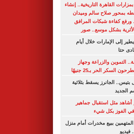
مزارات القاهرة التاريخية.. إنشاء
طه بمحور صلاح سالم وميدان
 ورفع كفاءة شبكات المرافق
الأثرية بشكل موسع.. صور
ير إلى الإمارات خلال أيام
ادى حتا
× 24 ساعة.. التموين والزراعة وجهاز
 السكر الحر بـ25 جنيهًا
بتيس.. الجانرز يسقط بثلاثية
م الجديد
أشاهد مثل استقبال جماهير
في الفوز بكل شيء
المتهمين ببيع مخدرات أمام منزل
 فيديو