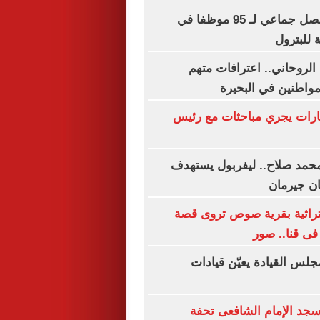
انتقادات لآلية فصل جماعي لـ 95 موظفا في
 للبترول
 الروحاني.. اعترافات متهم
واطنين في البحيرة
ارات يجري مباحثات مع رئيس
حمد صلاح.. ليفربول يستهدف
ان جيرمان
لتراثية بقرية صوص تروى قصة
ى قنا.. صور
جلس القيادة يعيّن قيادات
جد الإمام الشافعى تحفة