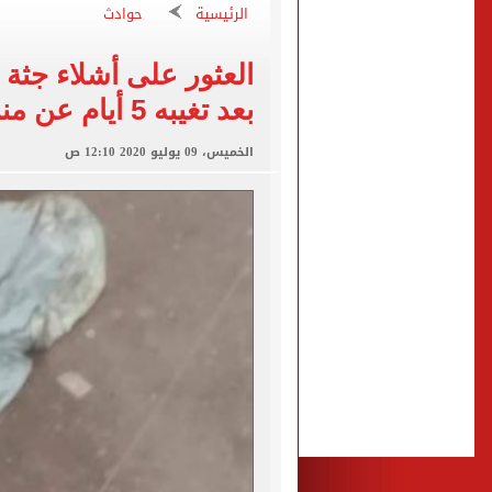
الأهلى يقسو على النجوم بسد
الرئيسية
حوادث
فوكس نيوز: مقتل عدة أشخاص
العثور على أشلاء جثة
التموين والزراعة وجهاز مستقبل مصر
بعد تغيبه 5 أيام عن منزله
البنك المركزى: ارتفاع الاحتياطى الأجنبى لـ 6.3
29 ألف طالب سجلوا رغباتهم fتنسيق المرحلة الأولى للقبول بالجامعات حتى الآن
الخميس، 09 يوليو 2020 12:10 ص