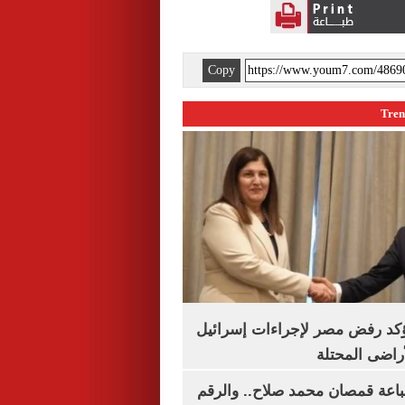
Copy
يؤكد رفض مصر لإجراءات إسرائيل
لأراضى المحتلة
باعة قمصان محمد صلاح.. والرقم