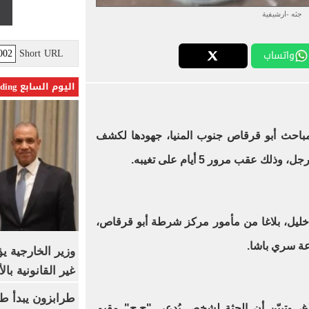
جثه -ارشيفية
Short URL
واتساب
اليوم السابع Trending
 مباحث أبو قرقاص جنوب المنيا، جهودها لكشف
عقب مرور 5 أيام على تغيبه.
د خليل، بلاغا من مأمور مركز شرطة أبو قرقاص،
عة سري باشا.
وزير الخارجية 
غير القانونية با
طرابزون يبدأ ط
اغ، وتبيّن أن الجثة لشخص يُدعى "ج.ح" مقيم