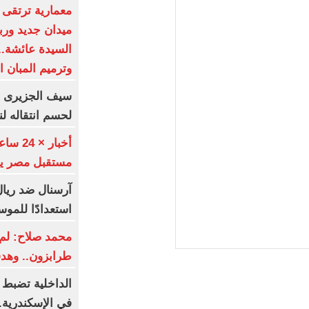
معمارية ترتقى ب
ميدان جديد ورب
السيدة عائشة..
وترميم المبان 
سيف الجزيرى يط
لحسم انتقاله لن
أخبار 
مستقبل مصر يطرحون
آرسنال ضد ريال 
استعدادًا للموس
محمد صلاح: لم 
طرابزون.. وهد
الداخلية تضبط 
في الإسكندرية..