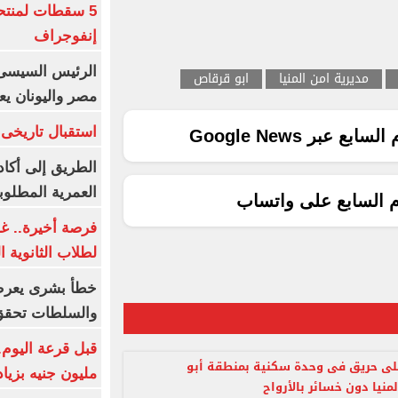
5 سقطات لمنتح
إنفوجراف
الرئيس السيسى:
مديرية امن المنيا
ابو قرقاص
مصر واليونان يع
استقبال تاريخى 
ع عبر Google News
الطريق إلى أكاد
العمرية المطلوبة
م السابع على واتساب
فرصة أخيرة.. غد
لطلاب الثانوية العام
خطأ بشرى يعرض
والسلطات تحقق
لى حريق فى وحدة سكنية بمنطقة أبو
مليون جنيه بزيادة 10 أض
منيا دون خسائر بالأرواح