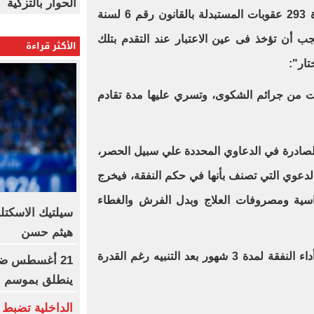
الحوار بالتزكية
في البداية - التعليق على نص المادة 293 عقوبات المستبدلة بالقانون رقم 6 لسنة
 يجب أن تؤخذ فى عين الاعتبار عند التقدم بتلك
الأكثر قراءة
تار":
 عقوبات أصبحت من جرائم الشكوى، وتسري عليها مدة تقادم
الصادرة في الدعاوي المحددة علي سبيل الحصر،
لدعوي التي تصنف بأنها في حكم النفقة، فيخرج
سية ومصروفات العلاج وبدل الفرش والغطاء
سيلتيك الاسكتل
هيثم حسن
3-أركان الجريمة وهي الامتناع عن أداء النفقة لمدة 3 شهور بعد التنبيه رغم القدرة
21 أغسطس ضرب
ينطلق بموسم جد
الداخلية تضبط 