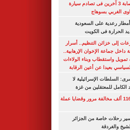
مصرع سيدة وإصابة 3 آخرين فى تصادم سيارة
وى الغربي بسوهاج
مطار رعدية على السعودية
يد الحرارة فى الكويت
عات إلى خزائن التنظيم.. أسرار
 داخل جماعة الإخوان الإرهابية..
تمويل واستقطاب وبناء الولاءات
لسياسي بعيدا عن أعين الرقابة
رى: السلطات الإسرائيلية لا
الكامل للمعتقلين من غزة
الداخلية تضبط 116 ألف مخالفة مرور وقضايا عملة
ير رحلات خاصة من الجزائر
لشيخ والغردقة