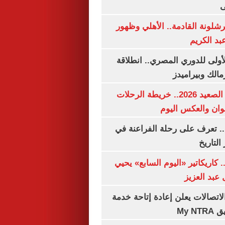
ى
شلونة القادمة.. الأهلي وظهور
بد الكريم
لأولى للدوري المصري.. انطلاقة
مالك وبيراميدز
مواعيد قطارات الصعيد 2026.. خريطة الرحلات
وان والعكس اليوم
. تعرف على رحلة الفراعنة في
التاريخ
. كاريكاتير «اليوم السابع» يحيي
عبد العزيز
لاتصالات يعلن إعادة إتاحة خدمة
My N