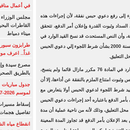
في أعمال منافي
جوء إلى رفع دعوي حبس نفقة، لأن إجراءات هذه
مجلس الوزراء 
القاطرات البح
لسداد وثبوت القدرة وإعلان أمر الدفع، تتحقق
ميناء دمياط
ة، وأن النص المستحدث قد نسخ القيد الوارد في
طرابزون سبور ي
المادة 76 مكرر من القانون رقم 1 لسنة 2000 بشأن شرط اللجوء إلي دعوي الحبس
غداً.. اعرف م
ل التعليق.
بينما يري بعض الفقهاء أن القيد الوارد في المادة 76 مكرر مازال قائما ولم ينسخ،
بالطريق الصحر
ثبوت امتناع الملزم بالنفقة عن أداءها، إلا أن
جدول مباريات ا
يد شرط اللجوء لدعوي الحبس أولا يتعارض مع
لموسم 2026-2027
 بأمر الدفع باعتباره أحد إجراءات دعوي الحبس
إسقاط مسيرات ا
محل التعليق، وذلك لأنه من ناحية عملية أن مدة
تفاصيل هجمات 
 الإعلان بأمر الدفع قد تجاوز المدة المعينة
انقطاع مياه ال