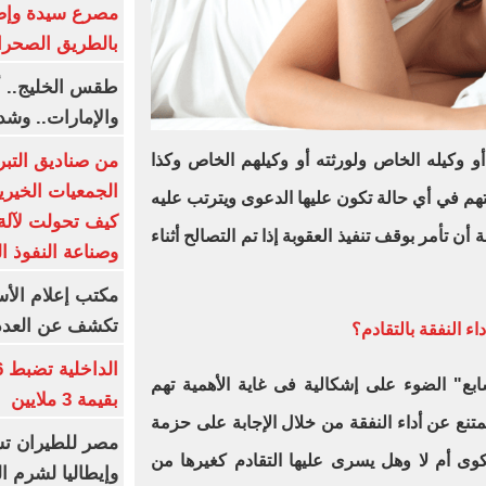
بالطريق الصحرا
طقس الخليج.. أ
والإمارات.. وشد
من صناديق التبر
و وكيله الخاص ولورثته أو وكيلهم الخاص وكذا
الجمعيات الخيرية
تهم في أي حالة تكون عليها الدعوى ويترتب عليه
كيف تحولت لآلة 
ة أن تأمر بوقف تنفيذ العقوبة إذا تم التصالح أثناء
وصناعة النفوذ ا
مكتب إعلام الأس
تكشف عن العدد 
 النفقة بالتقادم؟
سابع" الضوء على إشكالية فى غاية الأهمية تهم
بقيمة 3 ملايين
تنع عن أداء النفقة من خلال الإجابة على حزمة
مصر للطيران تس
ى أم لا وهل يسرى عليها التقادم كغيرها من
وإيطاليا لشرم ا