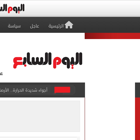
الرئيسية
عاجل
سياسة
رابطة الأندية تكشف جدول م
الأهلي يخوض أول مران فى م
وزير الاستثمار والتجارة الخا
مصدر لـ"اليوم السابع": خوان
بوتين يخطط لهجوم بري على 