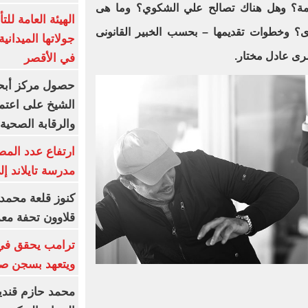
يمة؟ وهل هناك تصالح علي الشكوي؟ وما هى
الهيئة العامة ل
ى؟ وخطوات تقديمها – بحسب الخبير القانونى
جولاتها الميدانية
رى عادل مختار.
في الأقصر
حصول مركز أبحا
الشيخ على اعتماد
والرقابة الصحية
ارتفاع عدد المص
مدرسة تايلاند إلى 23 ش
كنوز قلعة محمد
قلاوون تحفة معم
ترامب يحقق في
ويتعهد بسجن صح
محمد حازم قندي