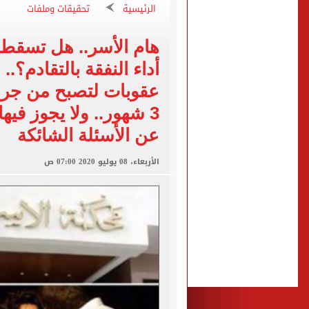
سيلتيك الاسكتلندى يضع ال
الرئيسية
تحقيقات وملفات
تقارير: بيراميدز يعرض 5 ملايين دولار راتباً لحسم صفقة يوسف النصيري
هام الأسر.. هل تسقط
هل يتغير رقم الجلوس فى امتح
طرابزون سبور يخوض مباراة 
عقوبات لتصبح من جر
أجواء شديدة الحرارة.. الأر
3 شهور.. ولا يجوز فيها
عن الأسئلة الشائكة
الأربعاء، 08 يوليو 2020 07:00 ص