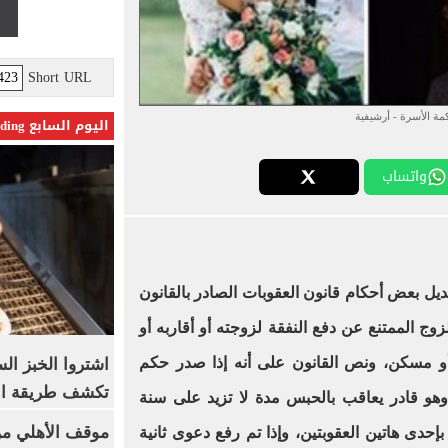
Short URL
ة الأسرة - أرشيفية
اليوم السابع Trending
واتساب
لقانون رقم 6 لسنة 2020 بتعديل بعض أحكام قانون العقوبات الصادر بالقانون
ذى، عقوبة الزوج الممتنع عن دفع النفقة لزوجته أو أقاربه أو
أو مسكن، ونص القانون على أنه إذا صدر حكم
اشتروا الخبز ال
تكشف طريقة الإ
وهو قادر يعاقب بالحبس مدة لا تزيد على سنة
موقف الأهلي من
بإحدى هاتين العقوبتين، وإذا تم رفع دعوى ثانية