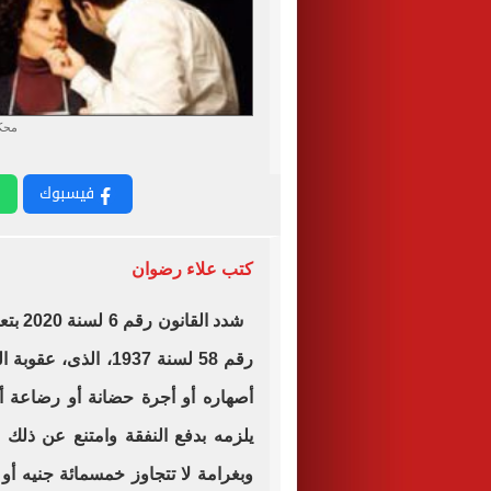
محكم
فيسبوك
كتب علاء رضوان
شدد ا
رقم 58 لسنة 1937، ال
أصهاره أو أجرة حضانة أو رضاعة 
يلزمه بدفع النفقة وامتنع عن ذلك 
وبغرامة لا تتجاوز خمسمائة جنيه أو 