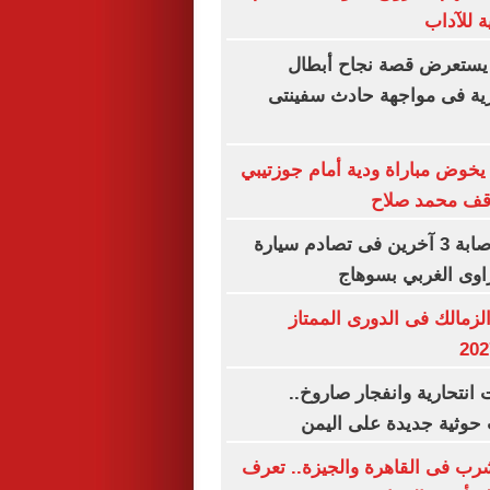
ة للآداب
يستعرض قصة نجاح أبطال
رية فى مواجهة حادث سفينتى
خوض مباراة ودية أمام جوزتيبي
وقف محمد صلاح
مصرع سيدة وإصابة 3 آخرين فى تصادم سيارة
اوى الغربي بسوهاج
لزمالك فى الدورى الممتاز
نتحارية وانفجار صاروخ..
حوثية جديدة على اليمن
شرب فى القاهرة والجيزة.. تعرف