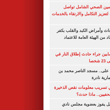
لتأمين الصحي الشامل تواصل
 لتعزيز التكامل والارتقاء بالخدمات
ث وأمراض الكبد والقلب بكفر
 من الهيئة العامة للاعتماد
ابين جراء حادث إطلاق النار في
خصا
 على.. مسجد الناصر محمد بن
ارية نادرة
 تسريب معلومات نقص الذخيرة
فيين.. ماذا حدث؟
ل يفوز بعضوية مجلس نادي