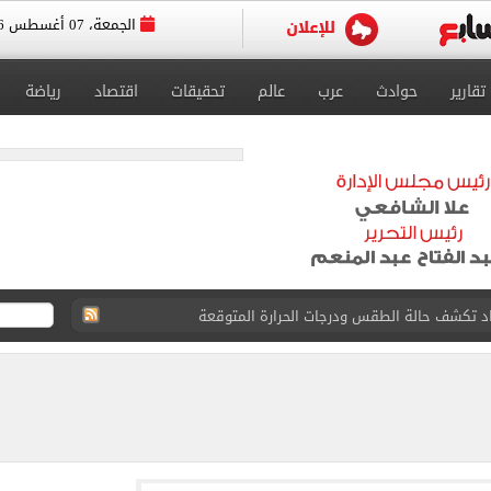
الجمعة، 07 أغسطس 2026
تقارير
حوادث
عرب
عالم
تحقيقات
اقتصاد
رياضة
واعيد مباريات الدوري.. تعديل التوقيتات فى رمضان
عسكر إسبانيا استعداداً للموسم الجديد.. صور
رجية يبحث مع نائب وزير التجارة الصيني تعزيز التعاون
 بيزيرا يرفض العودة للزمالك
دول الناتو.. ماذا سيفعل؟