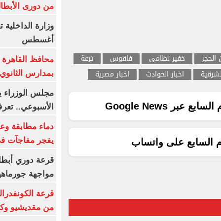
من دورى الأبطا
أغسطس
 الحجر
خفير نظامى
فاقوس
ترعة
محافظ القاهرة 
لشرقية
اخبار الحوادث
اخبار مصرية
بمدارس الثانوي 
ع عبر Google News
الأسبوعي.. تعر
دماء مطابقة وع
يفجر مفاجآت ف
م السابع على واتساب
قرعة دوري أبطال
مواجهة جورماهيا
قرعة الكونفدرال
من مقديشيو وكيت