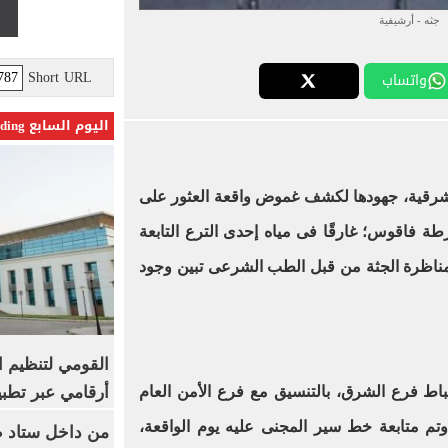
جثه - أرشيفية
Short URL
واتساب
اليوم السابع Trending
الشرقية، جهودها لكشف غموض واقعة العثور على
 فاقوس؛ غارقًا فى مياه إحدى الترع التابعة
ناظرة الجثة من قبل الطب الشرعى تبين وجود
القومي لتنظيم ا
أرقامي عبر تطبيق TRA
ط فرع الشرق، بالتنسيق مع فرع الأمن العام
م متابعة خط سير المجنى عليه يوم الواقعة،
من داخل ستاد ط