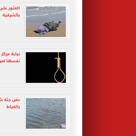
العثور على
بالشرقية
نيابة مركز
نفسها لمرو
دفن جثة شا
بالعياط