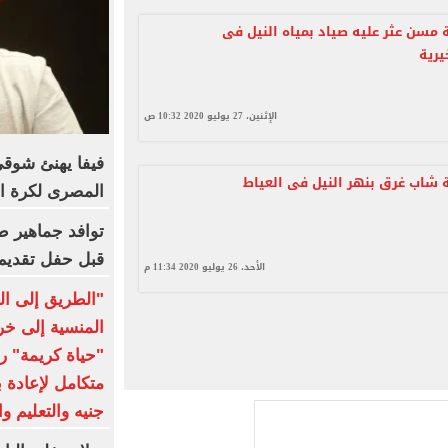
 مسن عثر عليه صياد بمياه النيل فى
يرية
الإثنين، 27 يوليو 2020 10:32 ص
فيفا يهنئ شوقي غ
 شاب غرق بنهر النيل فى العياط
المصرى لكرة ا
توافد جماهير ط
قبل حفل تقديم 
الأحد، 26 يوليو 2020 11:34 م
"الطريق إلى ال
المنسية إلى خر
"حياة كريمة" 
جنيه والتعليم و