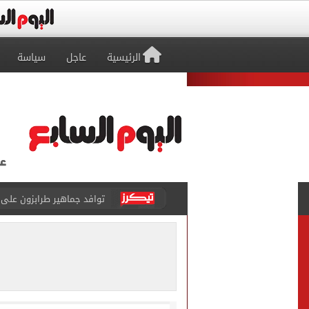
الرئيسية
عاجل
سياسة
توافد جماهير طرابزون على م
غلق كلى بشارع 26 يوليو بالاتجاه القادم من كوبرى 15 مايو لميدان لبنان
محافظ الأقصر يخفض الحد الأدنى
الرئيس السيسي يهنئ منتخب
ضبط شخص انتحل صفة ضابط 
ملك قورة تحتفل بخطوبتها 