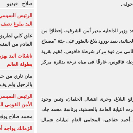
صلاح.. فيديو
وله .
الرئيس السيسي 
اليد ببلوغ نصف 
عد وزير الداخلية مدير أمن الشرقية، إخطارًا من
غلق كلي لطريق 
نائية، يفيد بورود بلاغ بالعثور على جثة "مصباح
القادم من المنيب لل
" 37 سنة، خفير نظامى من قوة مركز شرطة فاقوس، مُقيم بقرية
ناشئات اليد يهز
طة فاقوس، غارقًا فى مياه ترعة بدائرة مركز
بطولة العالم
بيان ناري من خو
بالرحيل ولم يف 
الرئيس السيسى: 
قع البلاغ، وجرى انتشال الجثمان، وتبين وجود
الأمن القومى ا
 النيابة العامة بالحسنية، برئاسة محمد جاد،
محمد صلاح يوقع 
 أحمد خفاجى، المحامى العام لنيابات شمال
الزمالك يواجه أ