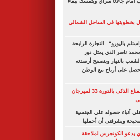
ب أمام جالاتا سراي ويتمسك ببقاء
ل بخطوبتها في الساحل الشمالي
ستلم باليورو".. التجارة الرابحة
محمد ناصر الذى يمثل دور
شعب بالنهار ويتصفح أرصدته
ليحصل على أرباح بيع الوطن
انطلاق ورشة القناع الذكى بالدورة 33 لمهرجان
ى
لى أنباء حصوله على الجنسية
صحيحة ويشرفنى أن أحملها
ي يدعو الكونجرس لملاحقة