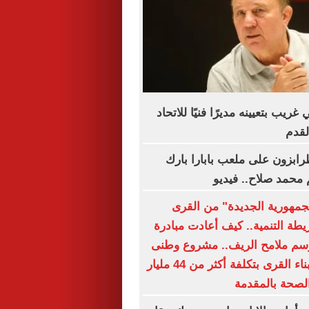
ريب بتعيينه مديرًا فنيًا للاتحاد
لقدم
رابزون على ملعب بابارا بارك
محمد صلاح.. فيديو
جمهورية الجديدة" من القرى
يطة التنمية.. كيف أعادت مبادرة
رسم ملامح الريف.. مشروع وطنى
متكامل لإعادة بناء القرى بتكلفة أكثر من 44 مليار
الصحة بالمقدمة