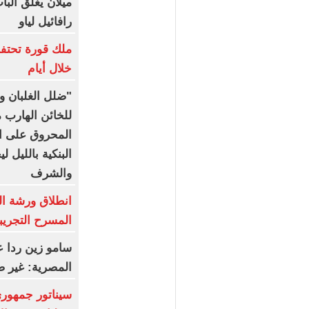
ميلان يغلق البا
رافائيل لياو
ملك قورة تحتف
خلال أيام
"ضلل الغلبان وا
للخائن الهارب 
المحروق على ال
البنكية بالليل 
والشرف
المسرح التجريب
سامو زين ردا ع
المصرية: غير 
سيناتور جمهور