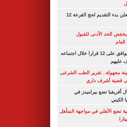
ل
وزارة الداخلية تعلن بدء التقديم لحج القرعة 12
يخفض الحد الأدنى للقبول
العام
مجلس الوزراء يوافق على 12 قرارا خلال اجتماعه
ف عليهم
ينة مجهولة.. تقرير الطب الشرعى
ى قضية أشرف داري
 أفريقيا تضع بيراميدز في
 الكيني
ية تضع الأهلي في مواجهة المتأهل
ارا