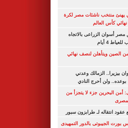
يهنئ منتخب ناشئات مصر لكرة
نهائي كأس العالم
مصر أسوان الزراعى بالاتجاه
عياط 4 أيام
من الصين ويتأهلن لنصف نهائي
ان بيزيرا.. الزمالك وعدني
بوعده.. ولن أحرج النادي
أمن البحرين جزء لا يتجزأ من
لمصرى
عقود انتقاله لـ طرابزون سبور
س بورت الجيبوتى بالدور التمهيدى