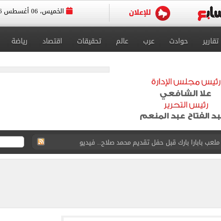
الخميس، 06 أغسطس 2026
تقارير
حوادث
عرب
عالم
تحقيقات
اقتصاد
رياضة
لعب بابارا بارك قبل حفل تقديم محمد صلاح.. فيديو
 لتنسيق القبول بالثانوى العام إلى 232 درجة
 ناشئات مصر لكرة اليد ببلوغ نصف نهائي كأس العالم
واستوقف السيارات بالشارع لفحصها
في الساحل الشمالي خلال أيام