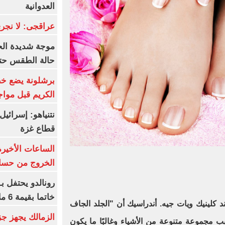
العدوانية
عراقجى: لا نجرى
موجة شديدة الح
حالة الطقس حتى
برشلونة يضع خط
الكريم قبل مواج
قطاع غزة
الساعات الأخير
الخروج من حسا
رونالدو يحتفل ب
خاتما بقيمة 6 ملايين يورو
د كلينيك ويات جيه. أندراسيك أن "الجلد الجاف
الزمالك يجهز جز
مجموعة متنوعة من الأشياء وغالبًا ما يكون