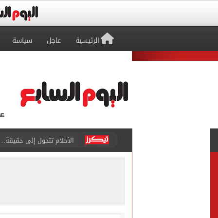
الرئيسية
عاجل
سياسة
الأحلام تتحول إلى حقيقة..
هل ترتفع أسعار آيفون 17 غدا؟.. تسريبات تكشف مفاجأة قبل إطلاق الجيل الجديد
نتنياهو: إسرائيل ترفض وثيقة النقاط الـ
برشلونة يضع خطة شاملة لت
عدد المشتغلين فى مصر يرتفع إلى 274 ألف مشتغل خلال أب
متى يتزوج رونالدو وجورجينا؟.. 