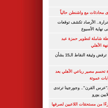
 محادثات مع واشنطن حالياً
رارة.. الأرصاد تكشف توقعات
 نهاية الأسبوع
ة شاملة لتطوير حمزة عبد
هة الأهلي
نتنياهو: إسرائيل ترفض وثيقة النقاط الـ15 بشأن
ة تحسم مصير رباعي الأهلي بعد
بات عموتة
ـ"عرس القرن".. وجورجينا ترتدى
ءًا من مستحقات اللاعبين لصرفها