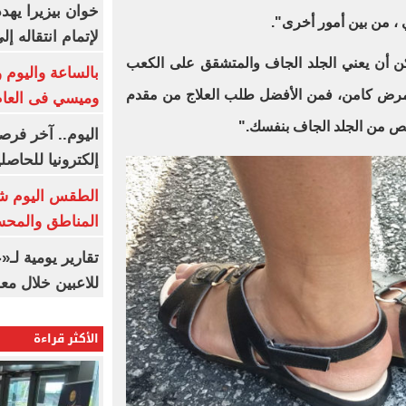
خوان بيزيرا يهدد
، من بين أمور أخرى".
لإتمام انتقاله إ
مكن أن يعني الجلد الجاف والمتشقق على الكعب
بالساعة واليوم و
رض كامن، فمن الأفضل طلب العلاج من مقدم
وميسي فى العا
خلص من الجلد الجاف بنفسك."
اليوم.. آخر فرص
إلكترونيا للحاصل
الطقس اليوم شد
المناطق والمحسوسة 
تقارير يومية لـ
للاعبين خلال مع
الأكثر قراءة