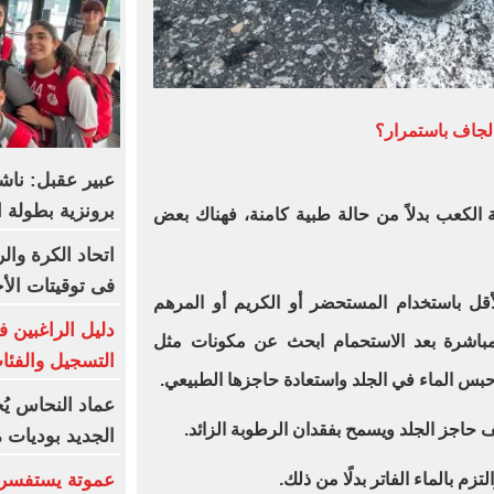
لجاف باستمرار؟
عبير عقبل: ناش
برونزية بطولة ا
 الكعب بدلاً من حالة طبية كامنة، فهناك بعض
اتحاد الكرة وال
فى توقيتات الأج
ل باستخدام المستحضر أو ​​الكريم أو المرهم
دليل الراغبين 
اشرة بعد الاستحمام ابحث عن مكونات مثل
التسجيل والفئا
س الماء في الجلد واستعادة حاجزها الطبيعي.
عماد النحاس يُ
 حاجز الجلد ويسمح بفقدان الرطوبة الزائد.
الجديد بوديات 
م بالماء الفاتر بدلًا من ذلك.
عموتة يستفسر