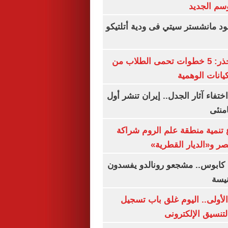
سم الجديد
 مانشستر سيتي فى ودية أتلتيكو
التعليم العالى تحذر: 5 خطوات تحمى الطلاب من
يانات الوهمية
ن اختفاء آثار الجدل.. إيران تنشر أول
منئى
تنمية منطقة علم الروم شراكة
صر و«الديار القطرية»
كابوس.. مشجعو رونالدو يفسدون
نيسة
لأولى.. اليوم غلق باب تسجيل
لتنسيق الإلكترونى