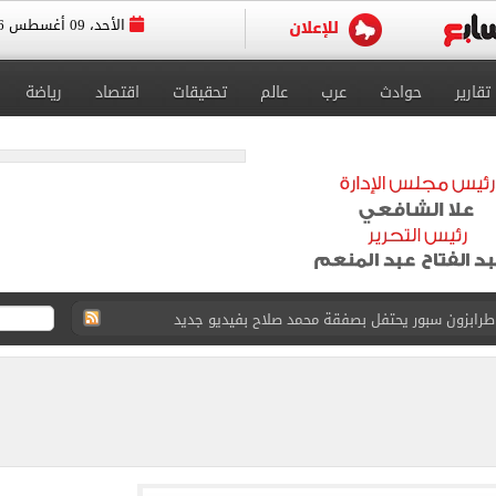
الأحد، 09 أغسطس 2026
تقارير
حوادث
عرب
عالم
تحقيقات
اقتصاد
رياضة
 طرابزون سبور يحتفل بصفقة محمد صلاح بفيديو جديد
15 بشأن قطاع غزة
طوير حمزة عبد الكريم قبل مواجهة الأهلي
ريل - يونيه 2026
والبرتغاليون يكشفون حقيقة «8 أغسطس»