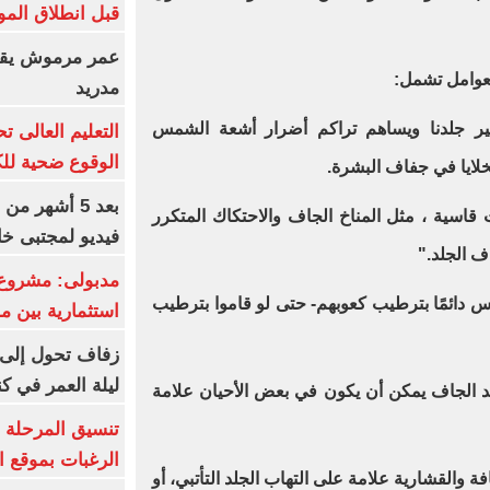
قبل انطلاق المو
عمر مرموش يقود
لعوامل تشمل:
مدريد
يتغير جلدنا ويساهم تراكم أضرار أشعة الشمس
الوقوع ضحية للك
خلايا في جفاف البشرة.
بعد 5 أشهر م
 قاسية ، مثل المناخ الجاف والاحتكاك المتكرر
فيديو لمجتبى خا
ف الجلد."
مدبولى: مشروع 
ناس دائمًا بترطيب كعوبهم- حتى لو قاموا بترطيب
استثمارية بين م
زفاف تحول إلى 
ليلة العمر في ك
جلد الجاف يمكن أن يكون في بعض الأحيان علامة
تنسيق المرحلة ا
الرغبات بموقع ا
 والقشارية علامة على التهاب الجلد التأتبي، أو