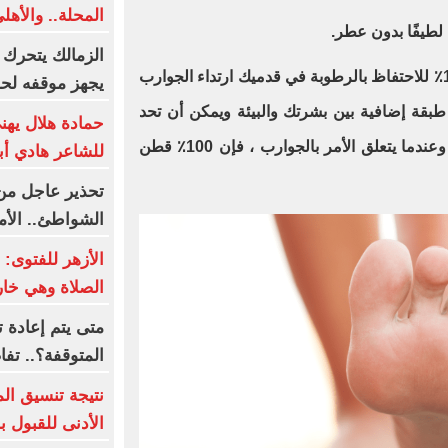
المحلة.. والأه
لطيفًا بدون عطر.
الزمالك يتحرك قا
-في الليل ، ارتدي جوارب قطنية 100٪ للاحتفاظ بالرطوبة في قدميك ارتداء الجوارب
يجهز موقفه لحم
قة إضافية بين بشرتك والبيئة ويمكن أن تحد
حمادة هلال يهن
من تلف الطبقة الخارجية من الجلد وعندما يتعلق الأمر بالجوارب ، فإن 100٪ قطن
للشاعر هادي أبو
تحذير عاجل من 
الشواطئ.. الأمواج 
الأزهر للفتوى:
الصلاة وهي خار
متى يتم إعادة 
المتوقفة؟.. تف
نتيجة تنسيق الم
الأدنى للقبول ب