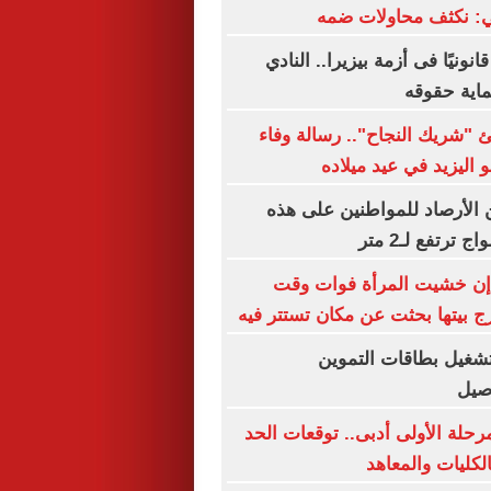
لي: نكثف محاولات ضمه
نونيًا فى أزمة بيزيرا.. النادي
اية حقوقه
ئ "شريك النجاح".. رسالة وفاء
 اليزيد في عيد ميلاده
الأرصاد للمواطنين على هذه
ترتفع لـ2 متر
 إن خشيت المرأة فوات وقت
ج بيتها بحثت عن مكان تستتر فيه
تشغيل بطاقات التموين
اصيل
رحلة الأولى أدبى.. توقعات الحد
الكليات والمعاهد