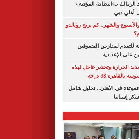
 الزمالك بـ«البطاقة المؤقتة»
لى أهلي دبي
الأسبوع والشهر.. كم يربح رونالدو
م؟
ة للتقدم لمدارس المتفوقين
ين على الإعدادية
يد الحرارة وتحذير عاجل لهذه
بالقاهرة 38 درجة
«عموتة» فى الأهلي.. تحليل شامل
سكر إسبانيا