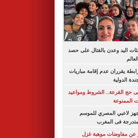
ئات اليد وعدن بالقتال على حصد
لعالم
رابطة يقرران عدم إقامة مباريات
ندة الدولية
فى حج القرعة.. الشروط ومواعيد
ت الممنوعة
جهز لاعبي المصري للموسم
متدرجة فى المغرب
 عن مفاوضات موهبة غزل