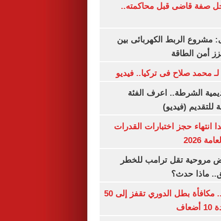
ل صفة قاضى قبل محاكمته..
 مشروع الربط الكهربائى بين
زز أمن الطاقة
لـ محمد صلاح فى تركيا.. فيديو
يمية الشرطة.. اعرف الفئة
 للتقديم (فيديو)
ا انتهاء حجز اختبارات القدرات
ة 2026
 مروحية تقل ترامب للخطر
.. ماذا حدث؟
قبل قرعة اليوم.. مكافأة بطل الدوري تقفز إلى 50
عاف