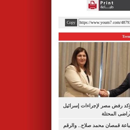
Copy
يؤكد رفض مصر لإجراءات إسرائيل
لأراضى المحتلة
باعة قمصان محمد صلاح.. والرقم