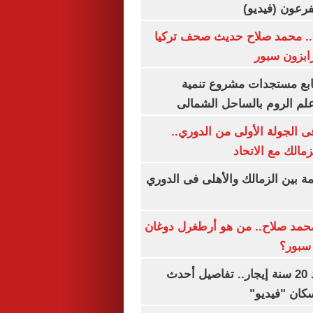
.. محمد صلاح حديث صحف تركيا
رابزون سبور
تابع مستجدات مشروع تنمية
لم الروم بالساحل الشمالى
 الجولة الأولى من الدوري..
زمالك مع الاتحاد
مة بين الزمالك والأهلى فى الدوري
مد صلاح.. من هو أرطغرل دوغان
سبور؟
شقتك ملكك بعد 20 سنة إيجار.. تفاصيل أحدث
كان "فيديو"