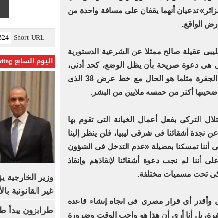
ائر» تدعيان أنهما يقفان على مسافة واحدة من
رض الواقع.
Short URL
ليبى عقيلة صالح ممثلا عن الشرعية الدستورية
اليوم السابع Trending
ركى هى دعوة صريحة بأن يظل الوضع، كحد أدنى،
على ما هو عليه عند خطر سرت - الجفرة مثلما هو الحال مع خط عرض 38 الذى
 ضحيتها أكثر من خمسة ملايين من البشر.
لال التركى بفعل أعمال الخيانة التى تقوم بها
نجدة أشقائنا فى شرقى ليبيا، فلن ينظر إلينا
على أننا تمسكنا بفضيلة «عدم التدخل فى الشؤون
 على أننا لم نجب دعوة أشقائنا لإنقاذهم وإنقاذ
ركى تحت مسميات مختلفة.
وزير الخارجية 
غير القانونية با
ل وأقدر أى قرار مصرى فى اتجاه إنشاء قاعدة
طرابزون يبدأ ط
، بل أنا أرى أن هذا هو واجب الوقت وضرورة