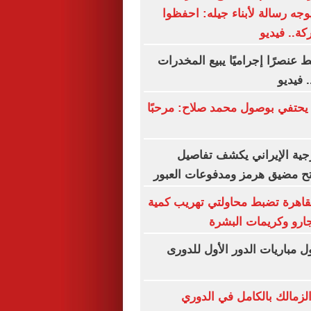
يوجه رسالة لأبناء جيله: احفظوا
كة.. فيديو
 عنصرًا إجراميًا يبيع المخدرات
 فيديو
يحتفي بوصول محمد صلاح: مرحبًا
رجية الإيراني يكشف تفاصيل
تح مضيق هرمز ومدفوعات العبور
قاهرة تضبط محاولتي تهريب كمية
جارو وكريمات البشرة
مباريات الدور الأول للدورى
لزمالك بالكامل في الدوري