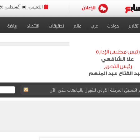
الخميس، 06 أغسطس 2026
تقارير
حوادث
عرب
عالم
تحقيقات
اقتصاد
رياضة
 إلى مثواها الأخير بعد وفاتها ليلة زفافها.. صور
ا حلال أم حرام؟.. أمين الفتوى يجيب «فيديو»
البحرين بمطار العلمين الدولى.. صور