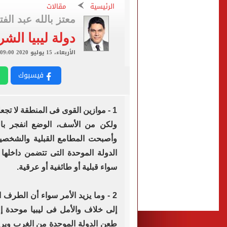
الرئيسية
مقالات
الأهلى يقسو على النجوم بسد
معتز بالله عبد الفت
فوكس نيوز: مقتل عدة أشخاص
دولة ليبيا الشر
التموين والزراعة وجهاز مستقبل مصر
الأربعاء، 15 يوليو 2020 09:00 ص
البنك المركزى: ارتفاع الاحتياطى الأجنبى لـ 6.3
فيسبوك
1 - موازين القوى فى المنطقة لا تجع
ولكن من الأسف، الوضع انفجر بال
وأصبحت المطامع القبلية والشخصية
الدولة الموحدة التى تتضمن داخلها
سواء قبلية أو طائفية أو عرقية.
2 - وما يزيد الأمر سواء أن الطرف 
إلى خلاف والأمل فى ليبيا موحدة إ
طعن الدولة الموحدة من الغرب ويريد