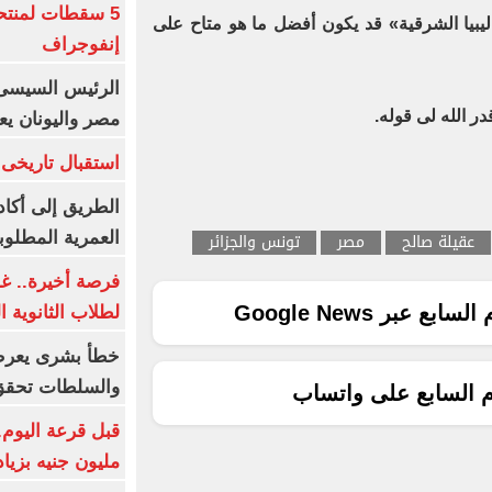
5 سقطات لمنتح
ليبيا الشرقية» قد يكون أفضل ما هو متاح على
إنفوجراف
الرئيس السيسى:
در الله لى قوله.
مصر واليونان يع
استقبال تاريخى 
الطريق إلى أكاد
العمرية المطلوبة
عقيلة صالح
مصر
تونس والجزائر
فرصة أخيرة.. غد
ع عبر Google News
لطلاب الثانوية العام
خطأ بشرى يعرض
والسلطات تحقق
م السابع على واتساب
مليون جنيه بزيادة 10 أض