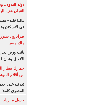
دولة التلاوة.. و
القرآن ففيه البر
«الداخلية» تضبط
في الإسكندرية..
طرابزون سبور 
ملك مصر
نائب وزير الخا
الاتفاق بشأن ف
جمارك مطار ال
من أقلام المون
تعرف على جدول 
المصرى كاملا
جدول مباريات ا