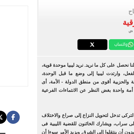
اسية ودياً.. وغياب إمام عاشور
اح
 في إطلاق نار بولاية نورث كارولينا
قية
 يعلنون طرح السكر الحر بـ25 جنيها من الغد
5 مليار دولار نهاية يوليو
واتساب
لنا نحصل على كل ما نريد. نريد ليبيا موحدة قوية،
فعل، وارتدت ليبيا إلى وضع ما قبل الوحدة،
 والحزبية أقوى من منطق الدولة - الأمة، أى
 أمة واحدة بغض النظر عن الانتماءات الفرعية
التركى تدخل لتحويل النزاع إلى صراع والاختلاف
لى سراب، ويشارك الخائنون للقضية الليبية فى
ون أن ينتقلوا إلى الشرق. ويزيد الأمر سوءا أن