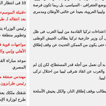
10 فى انتظار الفرعون (فيديو)
الوضع الجغرافى - السياسى، بل ربما تكون فرصة
وليبيا العروبة، بعيدا عن خائنى الأوطان ومدمرى
«قنبلة الموسم»
بعد انتقاله لـ ط
رئيس الوزراء ي
اعتداءات تركيا القادمة من ليبيا الغرب فى ظل
وتطوير منطقة ع
ى أن وزير خارجية تركيا يطالب الجيش الوطنى
مواجهات قوية فى
 حتى يكون من الممكن الحديث عن وقف إطلاق
الأهلي وإنبي وال
موعد مباراة الق
ا بد أن نعمل من أجله قدر المستطاع، لكن إن لم
المصري
والعرب عن انقاذ شرقى ليبيا من احتلال تركى
مهندس صفقة مح
بيا.
رئيس طرابزون 
طالب بوقف إطلاق النار، والكل يجيش الأسلحة
طرح لوزارة الإس