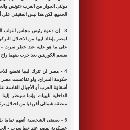
دولتى الجوار من الغرب «تونس والجز
الجميع، لكن هذا ليس الحقيقى على أ
3 - إن دعوة رئيس مجلس النواب ال
لمصر بإنقاذ ليبيا من الاحتلال الت
يقسم الكوريتين بعد حرب بينهما راح
4 - مصر لن تترك ليبيا تخضع للاحت
حكومة السراج، ولو تقاعست مصر عن 
أشقاؤنا العرب أو الأجيال القادمة 
الداخلية لليبيا»، وإنما سينظر إلينا
منطقة شمالى أفريقيا من احتلال ت
5 - بصفتى الشخصية أتفهم تماما ب
عسكرية لمصر عند خط سرت - الجفرة