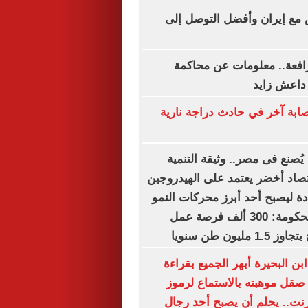
 مع إيران وأفضل التوصل إلى
مرافعة.. معلومات عن محاكمة
 داعش زايد
بة آخر في حادث دراجة نارية
ُصنع فى مصر.. وثيقة التنمية
صاد أخضر يعتمد على الهيدروجين
دة ليصبح أحد أبرز محركات النمو
حتى 2030.. والحكومة: 300 ألف فرصة عمل
ليون طن سنويا
ن البحيرة أبهر الجميع بقراءة
 صقل موهبته بالاستماع لرموز
ترنت.. يحلم أن يصبح أحد رجال