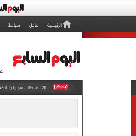
الرئيسية
عاجل
سياسة
29 ألف طالب سجلوا رغباتهم fتنسيق المرحلة الأولى للقبول بالجامعات حتى الآن
حفلات U Arena تنطلق مع الهضبة عمرو دياب ضمن «يلا ساحل 2026» بالعلمين الجديدة
الآلاف يودعون عروس الشرقية
هل التربح من السوشيال ميدي
«يلا ساحل 2026» يقدم نموذجا جديدا للتسويق السياحى عبر المحتوى التفاعلى
الرئيس السيسى يستقبل ملك 