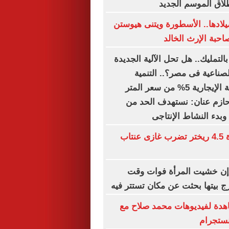
لاق الموسم الجديد
رى الـ63 لميلادها.. الأسطورة ويتنى هيوستن
حبة الإرث الخالد
بالتمليك.. هل تحل الآلية الجديدة
صناعية فى مصر؟.. التنمية
الصناعية: القيمة الإيجارية 5% من سعر المتر
ء حازم عنان: نستهدف الحد من
وبدء النشاط الإنتاجى
هزة أرضية بقوة 4.5 ريختر تضرب غازى عنتاب
 إن خشيت المرأة فوات وقت
ج بيتها بحثت عن مكان تستتر فيه
شاهدة لفيديوهات محمد صلاح مع
نستجرام