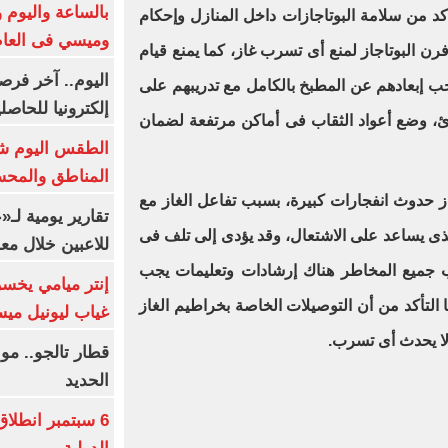
بالساعة واليوم و
أكد من سلامة البوتاجازات داخل المنازل وإحكام
وميسي فى العا
رن البوتاجاز لمنع أى تسرب غاز، كما يمنع قيام
اليوم.. آخر فرص
جب إبعادهم عن المطبخ بالكامل مع تدريبهم على
إلكترونيا للحاصل
ئ، وضع أعواد الثقاب فى أماكن مرتفعة لضمان
الطقس اليوم شد
المناطق والمحسوسة 
ز حدوث انفجارات كبيرة، بسبب تفاعل الغاز مع
تقارير يومية لـ
الذى يساعد على الاشتعال، وقد يؤدى إلى تلف فى
للاعبين خلال مع
نب جميع المخاطر هناك إرشادات وتعليمات يجب
إنتر ميامي يخسر 
ا التأكد من أن التوصيلات الخاصة بخراطيم الغاز
غياب ليونيل ميس
لا يحدث أى تسرب.
قطار تالجو.. م
الحديد
6 سبتمبر انطلا