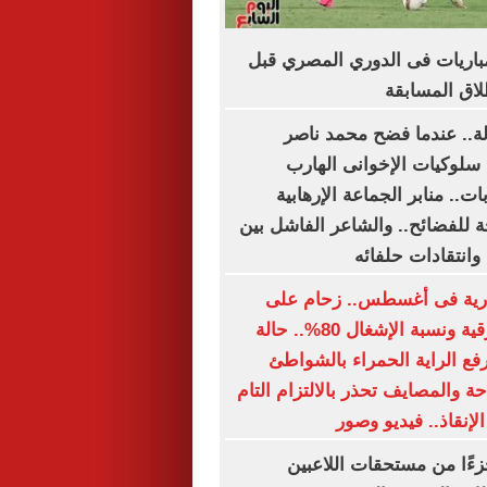
اعيد أبرز 5 مباريات فى الدوري المصري قبل
دلة.. عندما فضح محمد ناصر
 سلوكيات الإخوانى الهارب
ت.. منابر الجماعة الإرهابية
 للفضائح.. والشاعر الفاشل بين
وانتقادات حلفائه
رية فى أغسطس.. زحام على
الشواطئ الشرقية ونسبة الإشغال 80%.. حالة
رفع الراية الحمراء بالشواطئ
احة والمصايف تحذر بالالتزام التام
لإنقاذ.. فيديو وصور
زءًا من مستحقات اللاعبين