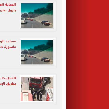
الحماية ال
بترول بطري
مساعد الوز
ماسورة طري
ال
بطريق الإس