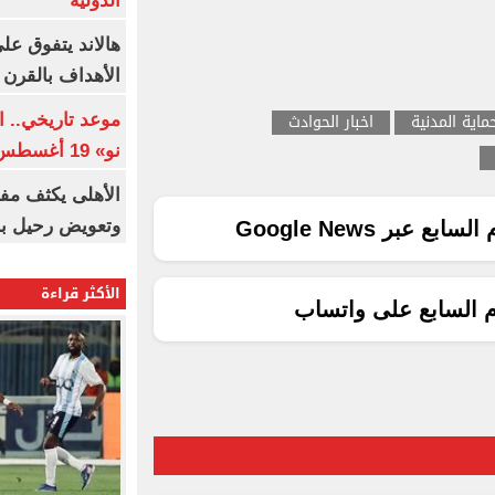
الدولية
هالاند يتفوق عل
الأهداف بالقرن 21
حماية المدنية
اخبار الحوادث
موعد تاريخي.. 
نو» 19 أغسطس
الأهلى يكثف مف
وتعويض رحيل ب
ع عبر Google News
الأكثر قراءة
م السابع على واتساب