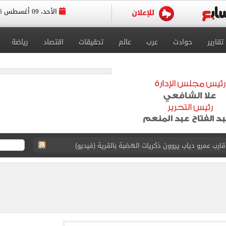
الأحد، 09 أغسطس 2026
تقارير
حوادث
عرب
عالم
تحقيقات
اقتصاد
رياضة
 عرش أندية إسطنبول بالتعاقد مع محمد صلاح
يتي فى ودية أتلتيكو مدريد
ة أفضل لاعب فى الإمارات بتصويت الجماهير
ة المصرية 6.2 مليون طن حتى الآن
قة المقترحة لإقامة مجمع حكومى للخدمات الذكية بمطروح