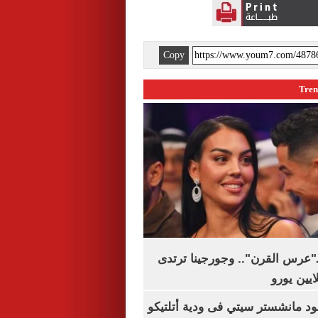
Copy
ـ"عرس القرن".. وجورجينا ترتدى
 مانشستر سيتي فى ودية أتلتيكو