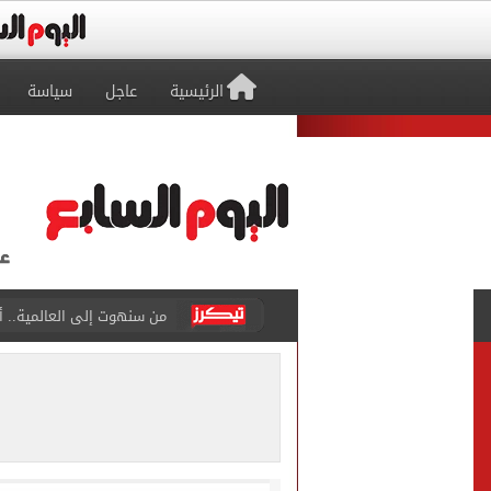
الرئيسية
عاجل
سياسة
الجارديان: طرابزون سبور هز
عمر مرموش يقود مانشستر س
رامي ربيعة ينافس على جائز
وزير الزراعة يعلن تجاوز الصادرات الزراعي
رئيس الوزراء يستعرض المنط