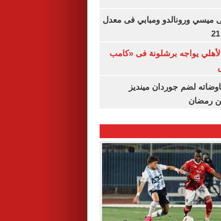
ى ميسي ورونالدو ومبابي فى معدل
الأهلي يواجه برشلونة فى «كامب
اوضاته لضم جوردان مينديز
ن رمضان