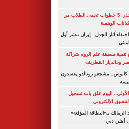
التعليم العالى تحذر: 5 خطوات تحمى الطلاب من
يانات الوهمية
ن اختفاء آثار الجدل.. إيران تنشر أول
منئى
تنمية منطقة علم الروم شراكة
صر و«الديار القطرية»
كابوس.. مشجعو رونالدو يفسدون
نيسة
لأولى.. اليوم غلق باب تسجيل
لتنسيق الإلكترونى
 الزمالك بـ«البطاقة المؤقتة»
لى أهلي دبي