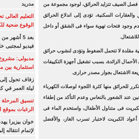
مدريد
لال فصل الصيف تتزايد الحرائق، لوجود مجموعة من
والعقارات السكنية، تؤدى إلى اندلاع الحرائق
الوقوع ضحية للك
عدم وجود فتحات تهوية سواء فى الشقق أو داخل
للاشتعال
.
بعد 5 أشهر م
فيديو لمجتبى خا
ئية مقلدة لا تتحمل الضغوط وتؤدى لنشوب حرائق
مدبولى: مشروع 
الأحمال الزائدة، بسبب تشغيل أجهزة التكييفات
استثمارية بين م
ريعة الاشتعال بجوار مصدر حرارى
.
زفاف تحول إلى 
كرر للحرائق منها كثرة اللجوء لوصلات الكهرباء
ليلة العمر في ك
دخين عند الشعور بالنعاس وعدم التأكد من إطفاء
تنسيق المرحلة ا
لكبريت فى متناول الأطفال، واستخدم الماء فى
الرغبات بموقع ا
أعواد الكبريت لاختبار تسرب الغاز، والأفضل
خوان بيزيرا يهدد
لإتمام انتقاله إ