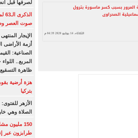
لصرفها قبل انط
المرور بسبب كسر ماسورة بترول
ماعيلية الصحراوى
الذك
صوت العصر وصا
الثلاثاء، 14 يوليو 2020 04:39 م
الإيجار المنتهى 
أزمة الأراضى ال
المربع.. اللوا
ظاهرة التسقيع 
بتركيا
الأزهر للفتوى:
الصلاة وهي خار
150 مليون م
طرابزون عبر إ