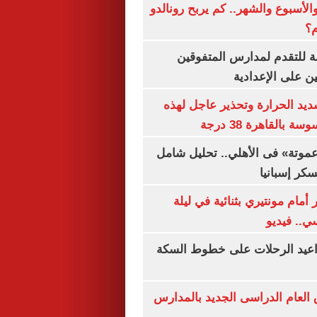
الأسبوع والشهر.. كم يربح رونالدو
م؟
ة للتقدم لمدارس المتفوقين
ين على الإعدادية
يد الحرارة وتحذير عاجل لهذه
بالقاهرة 38 درجة
«عموتة» فى الأهلي.. تحليل شامل
سكر إسبانيا
أمام مونتيري بثنائية في ليلة
ي.. فيديو
واعيد الرحلات على خطوط السكة
ق العام الدراسى الجديد بالمدارس