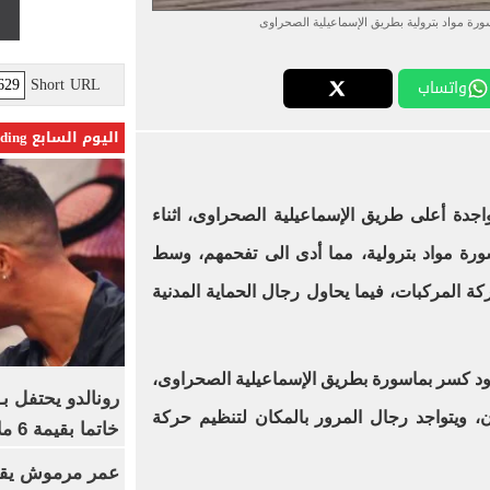
ة مواد بترولية بطريق الإسماعيلية الصحراوى
Short URL
واتساب
اليوم السابع Trending
ات كانت متواجدة أعلى طريق الإسماعيلية الصحراوى، اثناء
 مواد بترولية، مما أدى الى تفحمهم، وسط
كة المركبات، فيما يحاول رجال الحماية المدنية
جود كسر بماسورة بطريق الإسماعيلية الصحراوى،
رونالدو يحتفل ب
ن، ويتواجد رجال المرور بالمكان لتنظيم حركة
خاتما بقيمة 6 ملايين يورو
عمر مرموش يقود