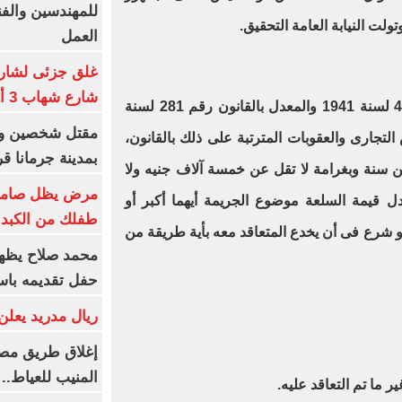
للمهندسين والفن
لت النيابة العامة التحقيق.
العمل
غلق جزئى لشارع 
شارع شهاب 3 أيام لتوصيل غاز
وحدد قانون الغش والتدليس رقم 48 لسنة 1941 والمعدل بالقانون رقم 281 لسنة
ش التجارى والعقوبات المترتبة على ذلك بالقانون،
بمدينة جرمانا ق
 سنة وبغرامة لا تقل عن خمسة آلاف جنيه ولا
مرض يظل صامتا 
ل قيمة السلعة موضوع الجريمة أيهما أكبر أو
طفلك من الكبد 
و شرع فى أن يخدع المتعاقد معه بأية طريقة من
محمد صلاح يظهر
حفل تقديمه باست
ريال مدريد يعلن 
إغلاق طريق مصر
المنيب للعياط..
ير ما تم التعاقد عليه.