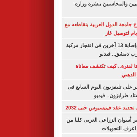
يين والمحاسبين بنشرة وزارة
جامعة الدول العربية بتقاطعه مع
مقتل شخصين وإصابة 13 آخرين فى انفجار مركبة
رب دمشق.. فيديو
لفترة.. كيف تكتشف معاناة
الدهني
 على تليفزيون اليوم السابع فى
اد طرابزون.. فيديو
تجديد عقد فينيسيوس حتى 2032
 أسوان الزراعى الغربى كليا من
 اعرف التحويلات