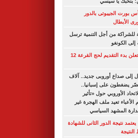
ن: بنحبك يا سيسي
أس بورت الجيبوتى بالدور
رى الأبطال
ة للشراكة من أجل التنمية ترسل
لى الكونغو
وزارة الداخلية تعلن بدء التقديم لحج القرعة 12
ل إلى صداع أوروبى جديد.. آلاف
صّر يضغطون على إسبانيا..
تحاد الأوروبي حول «تأثير
الأعباء تعيد ملف الهجرة غير
دارة المشهد السياسي
عتمد نتيجة الدور الثانى للشهادة
 النتيجة