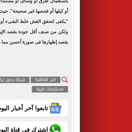
باستعمال طرق أو وسائل أو مستندات
أو كيلها أو فحصها غير صحيحة". حي
"يكفى لتحقق الغش خلط الشىء أو إ
ولكن من صنف أقل جودة بقصد الإيهام
بقصد إظهارها فى صورة أحسن مما ه
امن القاهرة
شركة بدون تر
مستلزمات طبية
تابعوا آخر أخبار اليوم الساب
اشترك في قناة اليو