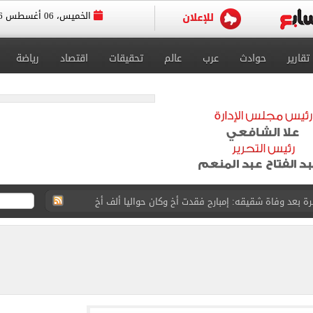
الخميس، 06 أغسطس 2026
تقارير
حوادث
عرب
عالم
تحقيقات
اقتصاد
رياضة
ازل؟.. أمين الفتوى يجيب (فيديو)
ماهير تحتفل بمحمد صلاح.. فيديو
ية بتقاطعه مع شارع شهاب 3 أيام لتوصيل غاز
عد تصدره قائمة بيلبورد عربية لـ68 أسبوعا
عى الغربى كليا من المنيب للعياط.. اعرف التحويلات