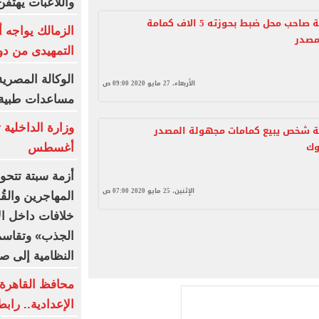
واللاعبات يهتف
اعرف عقوبة صاحب محل ضبط بحوزته 5 الاف كمامة
الزمالك يواجه 
مصدر
التمهيدى من دو
الوكالة المصري
الأربعاء، 27 مايو 2020 09:00 ص
مساعدات طبية إ
ة شخص يبيع كمامات مجهولة المصدر
وك
أغسطس
أزمة سبتة تتحو
الإثنين، 25 مايو 2020 07:00 ص
المهاجرين والقُ
خلافات داخل الا
الجذب» وتقاسم 
النظامية إلى ص
محافظ القاهرة ي
الإعدادية.. رابط