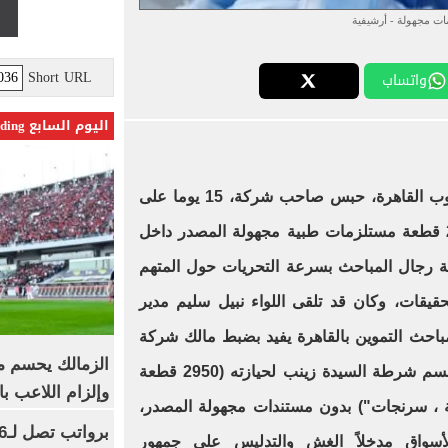
ات مجهولة - أرشيفية
Short URL
واتساب
اليوم السابع Trending
جدد قاضى المعارضات بمحكمة جنوب القاهرة، حبس صاحب شركة، 15 يوما على
ذمة التحقيقات، ضبط بحوزته 2950 قطعة مستلزمات طبية مجهولة المصدر داخل
بة رجال المباحث بسرعة التحريات حول المتهم
يقات، وكان قد تلقى اللواء نبيل سليم مدير
باحث التموين بالقاهرة يفيد بضبط مالك شركة
الزمالك يحسم مص
لتجارة المستلزمات الطبية بدائرة قسم شرطة السيدة زينب لحيازته (2950 قطعة
وإلزام اللاعب با
، سرنجات") بدون مستندات مجهولة المصدر،
بالأسواق مدخلاً الغش والتدليس على جمهور