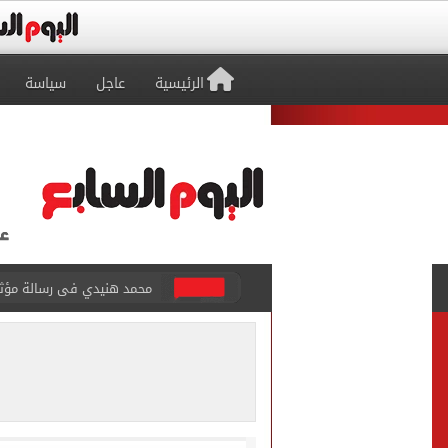
الرئيسية
عاجل
سياسة
ما حكم رشّ المياه أمام المن
من داخل ستاد طرابزون.. الج
غلق جزئى لشارع جامعة الدول العرب
عمرو دياب يدخل موسوعة جينيس ب
إغلاق طريق مصر أسوان الزرا