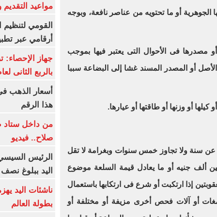
مواعيد التقديم و
ا الجوهرية أو ما تحتويه من عناصر نافعة، وبوجه
القومي لتنظيم ا
أرقامي عبر تطبيق TRA
أو مصدرها فى الأحوال التى يعتبر فيها بموجب
و الأصل أو المصدر المسند غشا إلى البضاعة سببا
بالربع الثانى لعام 26
هذا الرقم
 كيلها أو وزنها أو طاقتها أو عيارها.
من داخل ستاد ط
صلاح.. فيديو
 عن سنة ولا تجاوز خمس سنوات وبغرامة لا تقل
الرئيس السيسي 
ين ألف جنيه أو ما يعادل قيمة السلعة موضوع
اليد ببلوغ نصف 
عقوبتين إذا ارتكبت أو شرع فى ارتكابها باستعمال
ناشئات اليد يهز
مغات أو آلات فحص أخرى مزيفة أو مختلفة أو
بطولة العالم