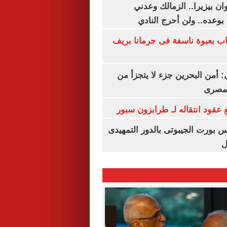
ان بيزيرا.. الزمالك وعدني
بوعده.. ولن أحرج النادي
اب بعبوة ناسفة فى جرمانا بريف
أمن البحرين جزء لا يتجزأ من
لمصرى
عقود انتقاله لـ طرابزون سبور
س بورت الجيبوتى بالدور التمهيدى
ل