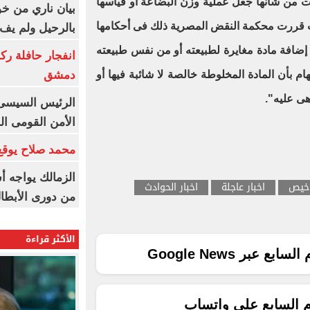
 من شأنها جعل عملية وزن البضاعة أو قياسها
بيان ناري من خو
ث قررت محكمة النقض المصرية ذلك فى أحكامها
بالرحيل ولم يف 
ضافة مادة مغايرة لطبيعته أو من نفس طبيعته
انفجار حافلة رك
دمشق
 بأن المادة المخلوطة خالصة لا شائبة فيها أو
ى عليه".
الرئيس السيسى: 
الأمن القومى ا
محمد صلاح يوقع 
الزمالك يواجه أ
اخيص
اخبار عاجلة
اخبار الحوادث
من دورى الأبطا
الأكثر قراءة
ع عبر Google News
م السابع على واتساب