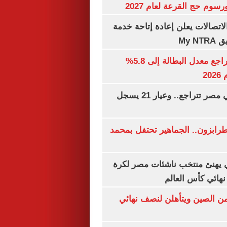
رسوم حج القرعة لعام 2027
لاتصالات يعلن إعادة إتاحة خدمة
My N
جهاز الإحصاء: تراجع معدل البطالة إلى 5.8%
20
أسعار الذهب في مصر تتراجع.. وعيار 21 يسجل
رابزون.. الجماهير تحتفل بمحمد
يهنئ منتخب ناشئات مصر لكرة
نهائي كأس العالم
من الصين ويتأهلن لنصف نهائي