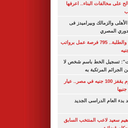
الح على مخالفات البناء.. اعرفها
ب
لأهلى والزمالك وبيراميدز فى
لدوري المصري
لجميع المؤهلات والطلبة.. 795 فرصة عمل برواتب
ات": تسجيل الخط باسم شخص لا
 الجرائم المرتكبة به
سعر الذهب اليوم يقفز 100 جنيه في مصر.. عيار
بدء العام الدراسى الجديد
هيم سعيد لاعب المنتخب السابق