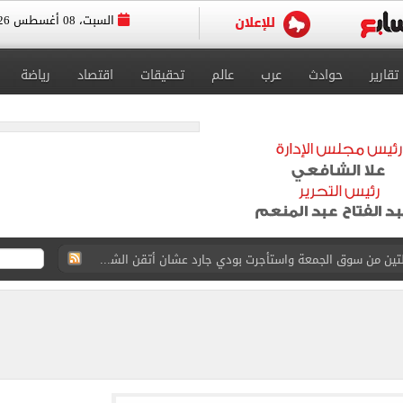
السبت، 08 أغسطس 2026
تقارير
حوادث
عرب
عالم
تحقيقات
اقتصاد
رياضة
القاضي المزيف: اشتريت بدلتين من سوق الجمعة واستأجرت بودي جارد عشان أتقن الشخصية
ة الأهلي على كأس خوان جامبر
على مستحقات محمد صلاح
ى نصف نهائى بطولة العالم
 رأسية وائل جمعة فى مران الأهلي تستحضر أمجاد الصخرة
ى معسكر إسبانيا.. جلسة عموتة وفقرة بدنية.. صور