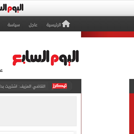
الرئيسية
عاجل
سياسة
برشلونة يطرح تذاكر مواجه
طرابزون سبور ينفي الحجز 
منتخب ناشئات كرة اليد يخسر أمام إسبانيا 27 - 26 ف
قفزة أعادت الزمن الجميل..
الأهلي ينهي مرانه الأول ف