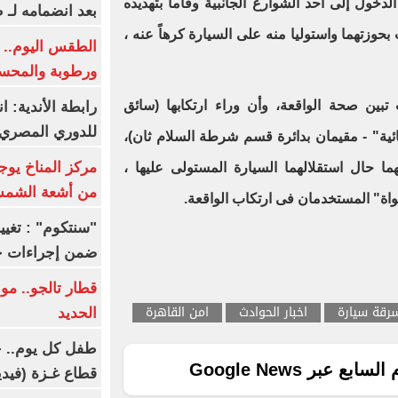
خول إلى أحد الشوارع الجانبية وقاما بتهديده
بعد انضمامه لـ 
حوزتهما واستوليا منه على السيارة كرهاً عنه ،
الطقس اليوم.. ش
ورطوبة والمحسوسة ب
تبين صحة الواقعة، وأن وراء ارتكابها (سائق
رابطة الأندية: ا
للدوري المصري 8 مار
ية" - مقيمان بدائرة قسم شرطة السلام ثان)،
مركز المناخ يوج
 حال استقلالهما السيارة المستولى عليها ،
من أشعة الشم
ضمن إجراءات ح
قطار تالجو.. م
رقة سيارة
اخبار الحوادث
امن القاهرة
الحديد
طفل كل يوم.. ح
ع عبر Google News
قطاع غـزة (فيدي