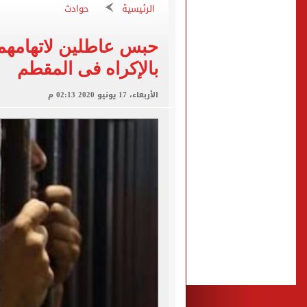
"تنظيم الاتصالات": تسجيل ا
الرئيسية
حوادث
مشاهد ساحرة على شاطئ رأس
حبس عاطلين لاتهامهما
الكشف عن قصر محمد صلاح ا
بالإكراه فى المقطم
الاتحاد التركي يمنح طرابز
الأربعاء، 17 يونيو 2020 02:13 م