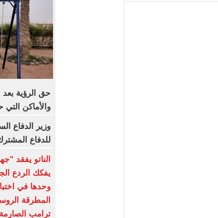
حق الرؤية بعد 
والأماكن التي ح
وزير الدفاع ال
للدفاع المشترك
الناتو يفقد "جه
يفكك الردع الج
وحدها في اختبار
المطرقة الروسي
ترامب الصارمة: 5% من الناتج الم