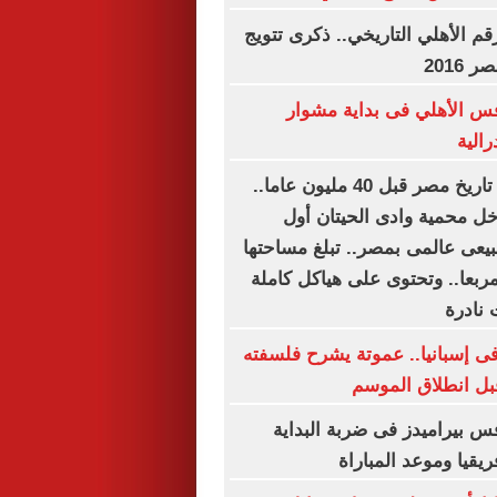
قم الأهلي التاريخي.. ذكرى تتويج
2016
س الأهلي فى بداية مشوار
رالية
صور تحكى عن تاريخ مصر قبل 40 مليون عاما..
خل محمية وادى الحيتان أول
عى عالمى بمصر.. تبلغ مساحتها
را مربعا.. وتحتوى على هياكل كاملة
 نادرة
 إسبانيا.. عموتة يشرح فلسفته
قبل انطلاق الموسم
 بيراميدز فى ضربة البداية
يقيا وموعد المباراة