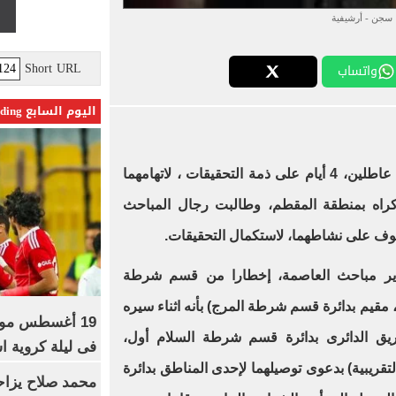
سجن - أرشيفية
Short URL
واتساب
اليوم السابع Trending
قررت نيابة المقطم الجزئية ، حبس عاطلين، 4 أيام على ذمة التحقيقات ، لاتهامهما
إكراه بمنطقة المقطم، وطالبت رجال المباحث
وف على نشاطهما، لاستكمال التحقيقات.
مدير مباحث العاصمة، إخطارا من قسم شرطة
، مقيم بدائرة قسم شرطة المرج) بأنه اثناء سيره
19 أغسطس موعد
طريق الدائرى بدائرة قسم شرطة السلام أول،
فى ليلة كروية اس
قريبية) بدعوى توصيلهما لإحدى المناطق بدائرة
محمد صلاح يزاح