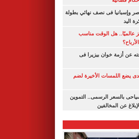
أحكام قضائية
صر وإسبانيا فى نصف نهائي بطولة
رة اليد
 عالميًا.. هل الوقت مناسب
لأرباح؟
ته عن أزمة خوان بيزيرا فى
ندى يضع اللمسات الأخيرة لضم
سياحى بالسعر الرسمى.. التموين
بلاغ عن المخالفين