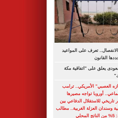
الانفصال.. تعرف على المواعيد
ددها القانون
سعودى يعلق على "اتفاقية مكة
"
ازه العصبي" الأمريكي.. ترامب
ماعي.. أوروبا تواجه مصيرها
 تاريخي للاستقلال الدفاعي بين
ة وسندان العزلة الغربية.. مطالب
حلي