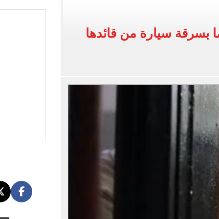
لخط باسم شخص لا يجعله مسؤولًا عن الجرائم المرتكبة به
 البر في أجواء صيفية مميزة.. فيديو
 بسرقة سيارة من قائدها
لفاخر فى طرابزون.. صور
ون سبور رخصة مشاركة محمد صلاح