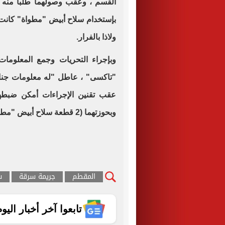
القسم ، وعقب وصولهما طلبا منه الد
بإستخدام سلاح أبيض "مطواة" كانت ب
ولاذا بالفرار.
وبإجراء التحريات وجمع المعلومات 
"تاكسى" ، عاطل "له معلومات جنائ
عقب تقنين الإجراءات أمكن ضبطهما
وبحوزتهما (2 قطعة سلاح أبيض "مطواة" المستخدمان فى ارتكاب الواقعة.
المقطم
جريمة سرقة
س
تابعوا آخر أخبار اليوم الساب