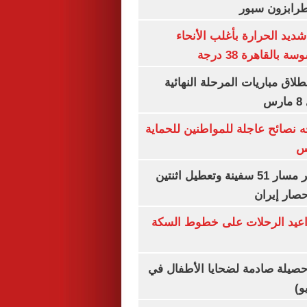
طرابزون سبور
ديد الحرارة بأغلب الأنحاء
القاهرة 38 درجة
نطلاق مباريات المرحلة النهائية
س
ه نصائح عاجلة للمواطنين للحماية
س
"سنتكوم" : تغيير مسار 51 سفينة وتعطيل اثنتين
صار إيران
واعيد الرحلات على خطوط السكة
صيلة صادمة لضحايا الأطفال في
و)