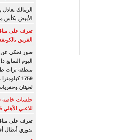
الزمالك يعادل ر
الأبيض بكأس مصر 
تعرف على مناف
الفريق بالكونفد
اليوم السابع دا
منطقة تراث طبي
1759 كيلومت
لحيتان وحفريات
جلسات خاصة فى
للاعبي الأهلي 
تعرف على منافس
بدوري أبطال أفر