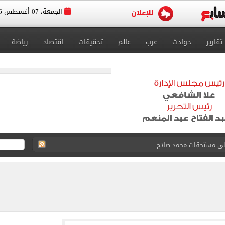
الجمعة، 07 أغسطس 2026
تقارير
حوادث
عرب
عالم
تحقيقات
اقتصاد
رياضة
على مستحقات محمد صلاح
ى نصف نهائى بطولة العالم
 رأسية وائل جمعة فى مران الأهلي تستحضر أمجاد الصخرة
ى معسكر إسبانيا.. جلسة عموتة وفقرة بدنية.. صور
 فى نصف نهائي بطولة العالم لناشئات كرة اليد