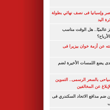
صر وإسبانيا فى نصف نهائي بطولة
رة اليد
 عالميًا.. هل الوقت مناسب
لأرباح؟
ته عن أزمة خوان بيزيرا فى
ندى يضع اللمسات الأخيرة لضم
سياحى بالسعر الرسمى.. التموين
بلاغ عن المخالفين
 ضم مدافع الاتحاد السكندري فى
ى