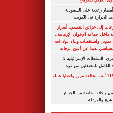
وى الغربي بسوهاج
مطار رعدية على السعودية
يد الحرارة فى الكويت
عات إلى خزائن التنظيم.. أسرار
 داخل جماعة الإخوان الإرهابية..
تمويل واستقطاب وبناء الولاءات
لسياسي بعيدا عن أعين الرقابة
رى: السلطات الإسرائيلية لا
الكامل للمعتقلين من غزة
الداخلية تضبط 116 ألف مخالفة مرور وقضايا عملة
ير رحلات خاصة من الجزائر
لشيخ والغردقة