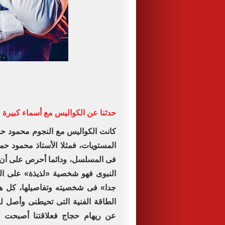
حدثنا عن الكواليس مع أسماء كبيرة 
كانت الكواليس مع النجوم محمود حم
‏المستويات، فمثلا الأستاذ محمود حم
‏فى المسلسل، ودائما أحرص على أن أس
‏النبوى فهو شخصية «لذيذة» على ال
جدا» ‏فى شخصيته وتفاصيلها، كل 
الطاقة ‏الفنية التى تحيطنى وأصل ل
عن ريهام ‏حجاج فعلاقتنا أصبحت أ