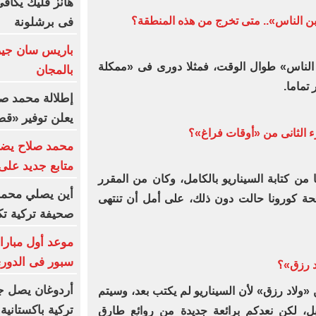
هانز فليك يكاف
بن الناس».. متى تخرج من هذه المنطقة؟
فى برشلونة
باريس سان جير
الناس» طوال الوقت، فمثلا دورى فى «ممكلة
بالمجان
تماما.‏
إطلالة محمد صل
يعلن توفير «ق
 الثانى من «أوقات فراغ»؟
متابع جديد على في
ا من كتابة السيناريو بالكامل، وكان من المقرر
أين يصلي محمد 
ئحة كورونا حالت دون ذلك، على أمل أن تنتهى
صحيفة تركية ت
موعد أول مبارا
سبور فى الدوري
د رزق»؟
أردوغان يصل ج
 «ولاد رزق» لأن السيناريو لم يكتب بعد، وسيتم
تركية باكستانية 
قبل، لكن نعدكم برائعة جديدة من روائع طارق