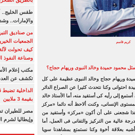
بالطريق الصحرا
طقس الخليج.. أ
والإمارات.. وشد
من صناديق التبر
الجمعيات الخيرية
كريم قاسم
كيف تحولت لآلة 
وصناعة النفوذ ا
مثل محمود حميدة وخالد النبوى وريهام حجاج؟‏
مكتب إعلام الأس
تكشف عن العدد 
يدة وريهام حجاج وخالد النبوى عظيمة على كل
يدة احتوانى وكنا نتحدث كثيرا عن الصراع الدائر
تمع إلى رأيه كى أستفيد منه، أما الأستاذ خالد
بقيمة 3 ملايين
مستوى الإنسانى، وكنت ألاحظ أنه دائما «مركز
مصر للطيران تس
هذا شجعنى على أن أكون «مركز» وأستفيد من
وإيطاليا لشرم ا
درجة عالية من التركيز والتفانى فى العمل، أما
شبه بعلاقة أخوة وكنا نستمتع بمشاهدنا سويا