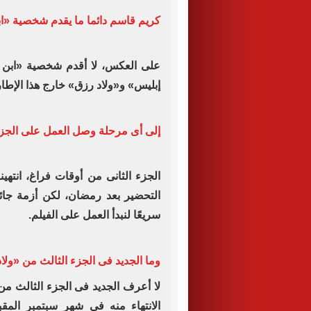
كريم قاسم دائما ما يقدم شخصية «ا
على العكس، لا أقدم شخصية «ابن 
‏إبليس» و«ولاد رزق» خارج هذا الإطار 
إلى أى مرحلة وصل العمل على الجزء
الجزء الثانى من أوقات فراغ، انتهين
‏التحضير بعد رمضان، لكن أزمة جا
‏سريعًا لنبدأ العمل على الفيلم.‏
وما الجديد فى الجزء الثالث من «ولا
لا أعرف الجديد فى الجزء الثالث من
‏الانتهاء منه فى شهر سبتمبر الم