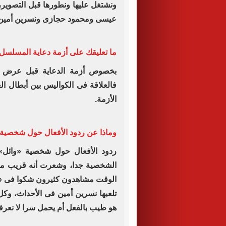
ونشتغل عليها ‏ونطورها قبل التصوير
عيسى ومحمود ‏حجازى ونسرين أمين فك
ما تعليقك على أزمة دعاية المسلس
بخصوص أزمة الدعاية قبل عرض ا
‏فالعلاقة فى الكواليس بين أبطال 
‏الأزمة.‏
وماذا عن ردود الأفعال حول شخصية
ردود الأفعال حول شخصية «وائل» ك
‏الشخصية جدا، وشعرت أنه قريب من
‏الوقت مشاهدون كثيرون شكوا فى «و
‏تلعبها نسرين أمين فى الأحداث، وك
‏هو طيب بالفعل أم يحمل سرا لا نعرف