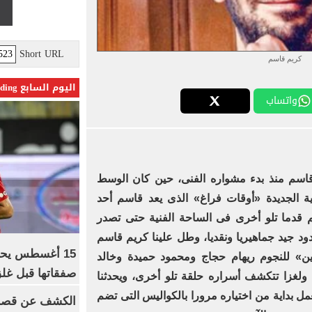
Short URL
كريم قاسم
اليوم السابع Trending
واتساب
قاسم منذ بدء مشواره الفنى، حين كان الوسط
بية الجديدة «أوقات فراغ» الذى يعد قاسم أحد
يم قدما تلو أخرى فى الساحة الفنية حتى تصدر
دود جيد جماهيريا ونقديا، وطل علينا كريم قاسم
15 أغسطس يحس
رين» للنجوم ريهام حجاج ومحمود حميدة وخالد
صفقاتها قبل غلق
ًا ولغزا تتكشف أسراره حلقة تلو أخرى، ويحدثنا
مل بداية من اختياره مرورا بالكواليس التى تضم
الكشف عن قصر 