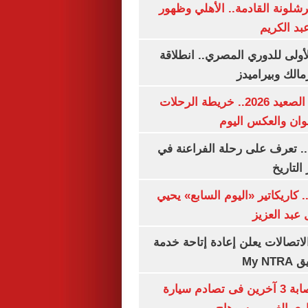
شلونة القادمة.. الأهلي وظهور
بد الكريم
لأولى للدوري المصري.. انطلاقة
مالك وبيراميدز
مواعيد قطارات الصعيد 2026.. خريطة الرحلات
وان والعكس اليوم
. تعرف على رحلة الفراعنة في
التاريخ
. كاريكاتير «اليوم السابع» يحيي
عبد العزيز
لاتصالات يعلن إعادة إتاحة خدمة
My N
مصرع سيدة وإصابة 3 آخرين فى تصادم سيارة