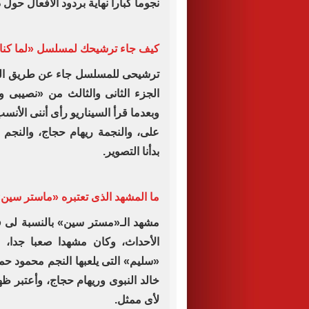
نجوما كبارا نهاية بردود الأفعال ‏حول د
كيف جاء ترشيحك لمسلسل «لما كنا 
ترشيحى للمسلسل جاء عن طريق المنت
‏الجزء الثانى والثالث من «نصيبى 
‏وبعدما قرأ السيناريو رأى أننى الأن
على، والنجمة ريهام حجاج، والنجم 
‏بدأنا التصوير.‏
ما المشهد الذى تعتبره «ماستر سين
مشهد الـ«مستر سين» بالنسبة لى 
‏الأحداث، وكان مشهدا صعبا جدا
«سليم» ‏التى يلعبها النجم محمود 
خالد ‏النبوى وريهام حجاج، وأعتبر 
لأى ‏ممثل.‏