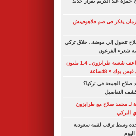
ئ حمزة عبد الكريم بقرار جديد
مان يفكر فى ضم فلاهوفيتش
اح تتحول إلى موضة.. حلاق تركي
صة شعر» الفرعون
محمد صلاح يضاعف شعبية طرابزون.. 1.4 مليون
س بوك × 48ساعة
صلاح الجمعة فى تركيا؟..
كشف التفاصيل
ة لـ محمد صلاح مع طرابزون
 التركي
دة وسط ترقب لقمة سعودية
اليوم