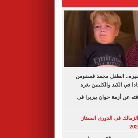
مصيره.. الطفل محمد فسفوس
ا في الكبد والكليتين بغزة
فته عن أزمة خوان بيزيرا فى
لزمالك فى الدورى الممتاز