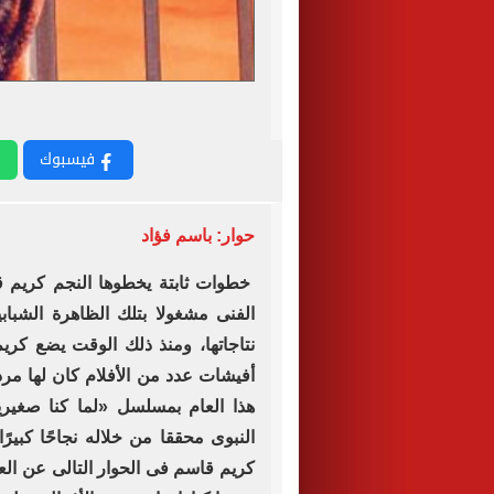
فيسبوك
حوار: باسم فؤاد
خطوات ثابتة يخطوها النجم كريم 
الفنى ‏مشغولا بتلك الظاهرة الشبا
نتاجاتها، ومنذ ‏ذلك الوقت يضع كر
أفيشات عدد من ‏الأفلام كان لها مر
هذا العام بمسلسل ‏‏«لما كنا صغي
النبوى محققا من خلاله ‏نجاحًا كبير
كريم قاسم فى الحوار التالى ‏عن الع