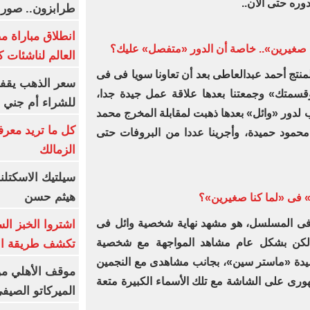
وره حتى الآن..‏
طرابزون.. صور
انطلاق مباراة م
صغيرين».. خاصة أن الدور «متفصل» عليك؟
العالم لناشئات ك
ج أحمد عبدالعاطى بعد أن تعاونا سويا فى فى
سعر الذهب يقفز
وقسمتك» وجمعتنا بعدها علاقة عمل جيدة جدا،
للشراء أم جني ا
سب لدور «وائل» بعدها ذهبت لمقابلة المخرج ‏محمد
كل ما تريد معرف
محمود حميدة، وأجرينا عددا من البروفات حتى
الزمالك
سيلتيك الاسكتل
هيثم حسن
» فى «لما كنا صغيرين»؟
فى المسلسل، هو مشهد نهاية شخصية وائل فى
اشتروا الخبز ال
، لكن بشكل عام مشاهد المواجهة مع شخصية
تكشف طريقة الإ
حميدة «ماستر سين»، بجانب مشاهدى مع النجمين
موقف الأهلي من
ظهورى على الشاشة مع تلك الأسماء الكبيرة متعة
الميركاتو الصيف