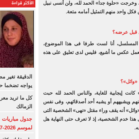
الأكثر قراءة
، وخرجت «حلوة جدا» الحمد لله، ولن أنسى نبيل
ل واحد منهم التمثيل أمامه متعة.‏
ل قبل عرضه؟
لمسلسل، أنا لست طرفا فى هذا الموضوع،
العمل عكس ما أشيع، فليس لدى تعليق على هذه
الدقيقة تغير 
 «وائل»؟
يواجه تضخما حاد
انت إيجابية للغاية، والناس الحمد لله حبت
كل ما تريد معر
هم ويشبههم أو يشبه أحد أصدقائهم، وفى نفس
الزمالك
ائل» أنه يقف وراء مقتل «نهى» الشخصية التى
جدول مباريات ا
ل هذا خدم الشخصية، إذ لا تعرف حتى النهاية هل
لموسم 2026-2027
ه.