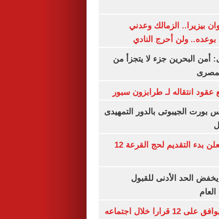
ان بيزيرا.. الزمالك وعدني
بوعده.. ولن أحرج النادي
أمن البحرين جزء لا يتجزأ من
لمصرى
عقود انتقاله لـ طرابزون سبور
س بورت الجيبوتى بالدور التمهيدى
ل
وزارة الداخلية تعلن بدء التقديم لحج القرعة 12
يخفض الحد الأدنى للقبول
العام
مجلس الوزراء يوافق على 12 قرارا خلال اجتماعه