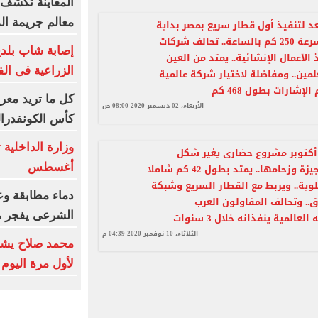
المعاينة تكشف ت
معالم جريمة ا
د لتنفيذ أول قطار سريع بمصر بداية
من 2021 بسرعة 250 كم بالساعة.. تحالف شركات
إصابة شاب بلدغ 
الأعمال الإنشائية.. يمتد من العين
الزراعية فى الف
مين.. ومفاضلة لاختيار شركة عالمية
لإشارات بطول 468 كم
كل ما تريد معر
الأربعاء، 02 ديسمبر 2020 08:00 ص
كأس الكونفدرالي
ونوريل 6 أكتوبر مشروع حضارى يغير شكل
أغسطس
محافظة الجيزة وزحامها.. يمتد بطول 42 كم شاملا
علوية.. ويربط مع القطار السريع وشبكة
دماء مطابقة وع
ق.. وتحالف المقاولون العرب
الشرعى يفجر 
لعالمية ينفذانه خلال 3 سنوات
الثلاثاء، 10 نوفمبر 2020 04:39 م
محمد صلاح يشا
لأول مرة اليوم