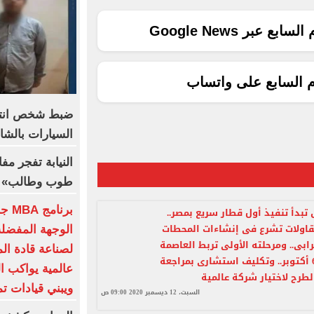
ع عبر Google News
م السابع على واتساب
ضبط شخص انت
السيارات بالشا
النيابة تفجر م
طوب وطالب» م
برنا
 تبدأ تنفيذ أول قطار سريع بمصر..
اولات تشرع فى إنشاءات المحطات
الوجهة المفضلة
ابى.. ومرحلته الأولى تربط العاصمة
لصناعة قادة الم
الإدارية بـ 6 أكتوبر.. وتكليف استشارى بمراجعة
عالمية يواكب ال
طرح لاختيار شركة عالمية
ويبني قيادات تم
السبت، 12 ديسمبر 2020 09:00 ص