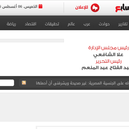
الخميس، 06 أغسطس 2026
تقارير
حوادث
عرب
عالم
تحقيقات
اقتصاد
رياضة
وله على الجنسية المصرية: غير صحيحة ويشرفنى أن أحملها
لخميس على تراجع أمام الجنيه بالبنوك المصرية
ن تنفيذ أعمال ربط طريق R4 بمصر–الإسماعيلية
اده مع مصر فى كل ما تتخذه من إجراءات لصون أمنها
ن: ضرورة التزام كافة الأطراف بتنفيذ اتفاق وقف حرب غزة