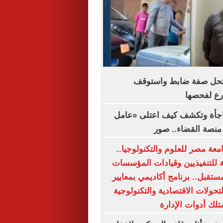
حل صفة ضابط واستوقف
رع لفحصها
فاجأة وتكشف كيف اعتلى «عامل
نصة القضاء.. صور
مج MBA جامعة مصر للعلوم والتكنولوجيا..
 للتنفيذيين وقيادات المؤسسات
ستقبل.. برنامج أكاديمي بمعايير
تحولات الاقتصادية والتكنولوجية
تلك أدوات الإدارة