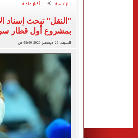
الرئيسية
أخبار عاجلة
ضبط شخص انتحل صفة ضابط 
ملك قورة تحتفل بخطوبتها 
"النقل" تبحث إسناد ال
النيابة تفجر مفاجأة وتكش
بمشروع أول قطار سري
غلق كلي لطريق مصر أسوان الزر
السبت، 26 ديسمبر 2020 08:00 ص