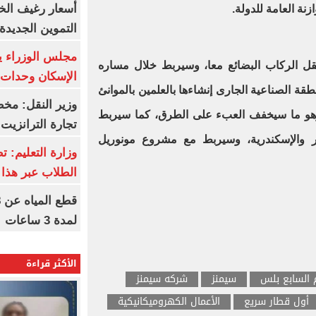
أسعار رغيف الخب
ة العامة للدولة.
التموين الجديدة
مجلس الوزراء 
ل الركاب البضائع معا، وسيربط خلال مساره
الإسكان وحدات س
 فى 6 أكتوبر والمنطقة الصناعية الجارى إنشاءها بالعلمين بالموانئ
وزير النقل: م
وهو ما سيخفف العبء على الطرق، كما سيربط
تجارة الترانزيت
لإدارية الجديدة و6 أكتوبر والإسكندرية، وسيربط مع مشروع مونوريل
وزارة التعليم: ت
الطلاب عبر هذا 
لمدة 3 ساعات
الأكثر قراءة
م السابع بلس
سيمنز
شركه سيمنز
أول قطار سريع
الأعمال الكهروميكانيكية