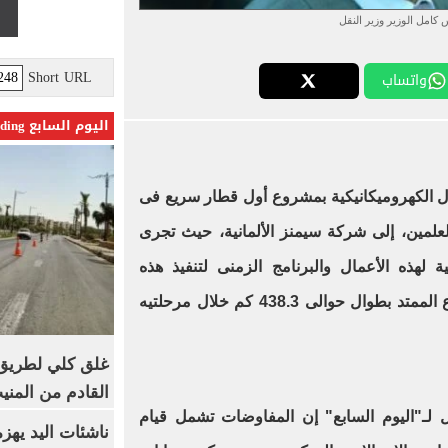
 كامل الوزير وزير النقل
Short URL
واتساب
اليوم السابع Trending
مال الكهروميكانيكية بمشروع أول قطار سريع فى
علمين، إلى شركة سيمنز الألمانية، حيث تجرى
ة لهذه الأعمال والبرنامج الزمنى لتنفيذ هذه
الأعمال، على امتداد مسار المشروع الممتد بطوال حوالى 438.3 كم خلال مرحلتيه
غلق كلي لطريق 
القادم من المنيب لل
 لـ"اليوم السابع" إن المفاوضات تشمل قيام
ناشئات اليد يهز