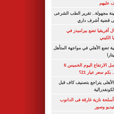
ف عليهم
ينة مجهولة.. تقرير الطب الشرعى
ى قضية أشرف داري
 أفريقيا تضع بيراميدز في
 الكيني
ية تضع الأهلي في مواجهة المتأهل
ارا
سعر الذهب يواصل الارتفاع اليوم الخميس 6
الأهلى يتراجع بتصنيف كاف قبل
كونفدرالية
لحة نازية غارقة فى الدانوب
فيديو وصور