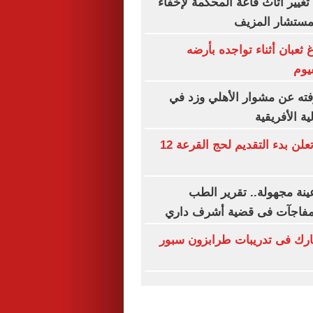
غيير أثاث قاعة المحكمة لإخفاء
لمستشار المزيف
ثعبان أثناء تواجده بأرضه
يوم
فته عن مشوار الأهلي وزد في
ة الأفريقية
وزارة الداخلية تعلن بدء التقديم لحج القرعة 12
ينة مجهولة.. تقرير الطب
مفاجآت فى قضية أشرف داري
رك فى تدريبات طرابزون سبور