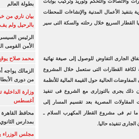
ارات والاتصالات والتحكم وتوريد وتركيب بوابات
بطولة العالم
ة بتنفيذ الأعمال المدنية والإنشاءات للمحطات
بيان ناري من خو
ا القطار السريع خلال رحلته والسكة التى سير
بالرحيل ولم يف 
الرئيس السيسى: 
الأمن القومى ا
محمد صلاح يوقع 
فاق الجارى التفاوض للوصول إلى صيغة نهائية
ية لكافة القطارات التى ستعمل خلال المشروع
الزمالك يواجه أ
من دورى الأبطا
المفاوضات الحالية حول القيمة المالية للأنظمة
أن ذلك يجرى بالتوزارى مع الشروع فى تنفيذ
أغسطس
ات المقاولات المصرية بعد تقسيم المسار إلى
محافظ القاهرة 
ما تم فى مشروع القطار المكهرب السلام ـ
بمدارس الثانوي 
الجارى تنفيذه حاليا.