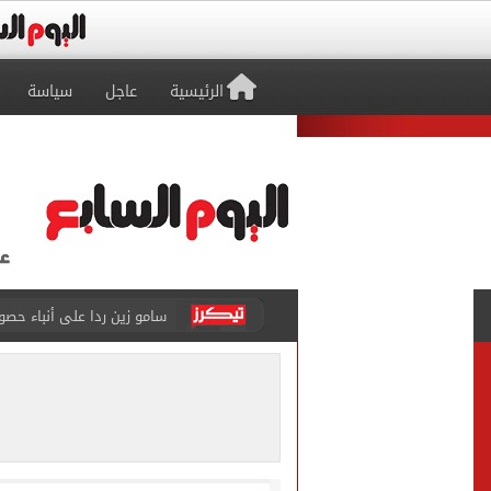
الرئيسية
عاجل
سياسة
سامو زين ردا على أنباء حص
46 ألف طالب سجلوا رغباتهم فى تنسيق المرحلة الأولى للقبول بالجامعات حتى الآن
اليورو يغلق تعاملات اليوم ا
جهاز العبور الجديدة يعلن الانتهاء م
ملك البحرين يؤكد تضامن بل
الرئيس السيسى وملك البحري