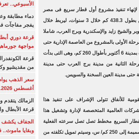
الأسبوعي.. تعر
 لإنهاء تنفيذ مشروع أول قطار سريع فى مصر
دماء مطابقة وع
يمتد من العين السخنة حتى العلمين بطول 438.3 كم خلال 3 سنوات، ليربط خلال
يفجر مفاجآت ف
مدن العاصمة الإدارية و6 أكتوبر والشيخ زايد والإسكندرية وبرج العرب، شاملا
قرعة دوري أبطال
تمتد المرحلة الأولى بالمشروع من العاصمة الإدارية حتى
مواجهة جورماهيا
مدينة برج العرب مرورا خلال مساره بمدينة 6 أكتوبر بأطوال 260 كم، وهى التى بدأت
قرعة الكونفدرال
مرحلة الثانية من مدينة برج العرب حتى مدينة
من مقديشيو وكيت
ية حتى مدينة العين السخنة والسويس.
أغسطس 2026.. بكم سعر عيار 21؟
قومية للأنفاق تتولى الإشراف على تنفيذ هذا
الزمالك يتقدم و
قرعة الأبطال وال
ركات العالمية المتخصصة لإدارة وتشغيل هذا
قطار السريع مخطط تصل تصل سرعته الفعلية
الجفاف يكشف أس
وبقايا ماموث.. 
200 كم/س بينما ستصل سرعته التصميمة إلى 250 كم/ س، وسيتم تمويل تكلفته من