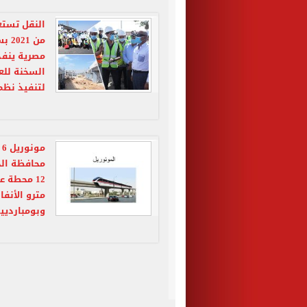
النقل تستع
مصرية ينفذ 
السخنة للعل
لتنفيذ نظم ا
م
12 محطة 
مترو الأنفا
وبومباردييه ا