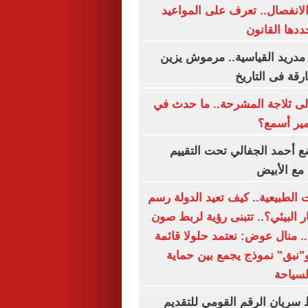
الانفصال.. تعرف على المواعيد
ددها القانون
مدريد القياسية.. مرموش يزين
ارقة فى التاريخ
لى ثلاجة المشرحة.. ما حدث في
مير أسمع؟
 أحمد الجفالي تحت التقييم
مع الأبيض
 الطبيعية.. كيف تعيد الدولة رسم
 البيئي؟.. تتبنى رؤية لربط صون
ة.. منال عوض: نعتمد حلولا قائمة
و"نبق" نموذج يجمع بين حماية
لسياحة
 سريان الرقم القومي للتقديم