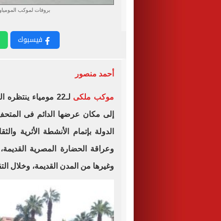
بروفات لموكب المومياو
فيسبوك
أحمد منصور
موكب ملكى
لـ22 مومياء ينتظر
إلى مكان عرضها الدائم فى المتحف
الدولة بإتمام الأنشطة الأثرية وال
وعراقة الحضارة المصرية القديمة، 
وغيرها من المدن القديمة، وخلال الت