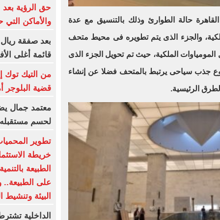
حق الرؤية بعد 
لقاهرة حالة الطوارئ وذلك بالتنسيق مع عدة
والأماكن التي ح
لكية، والجزء الذى يتم تطويره فى محيط متحف
بعد صفقة ريال 
قائمة أغلى الأف
المومياوات الملكية، حيث تم تحويل الجزء الذى
وع جذب سياحى يرتبط بالمتحف فضلا عن إنشاء
من التيك توك إ
قضية البلوجر أ
طرق الرئيسية.
معتمد جمال يضع
لحسم مستقبله 
تطوير المحميات
خريطة الاستثمار
الطبيعة بالتنمي
على الطبيعة.. 
البيئة وتنشيط ا
الداخلية تشترط