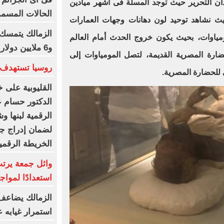
ان التحرير حيث توجد المسلة فى أشهر ميادين
الحالات المسمو
حيث نشاهد توحيد لون دهانات وجهات العمارات
الزمالك يتمسك 
مياوات، بحيث يكون خروج الحدث أمام العالم
و6 ملايين دولار كاش شرط البيع
ضارة المصرية القديمة، لتصل المومياوات إلى
روسيا تستهدف 
 للحضارة المصرية.
القليوبية على خ
الدكتور حسام عب
الرقمية لبنها و
لضمان إدراج جم
الخريطة الرقمي
وائل جمعة يرتب
استعدادًا لمواج
الزمالك يضاعف 
استمرار غيابه 