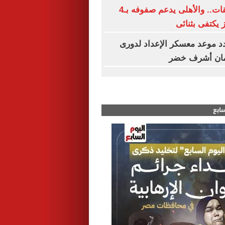
الزمالك بلا صفقات.. والأهلى يدعم صفوفه بـ4
ز يكتفى بثنائى
د موعد معسكر الإعداد لدورى
مان أشرف خضر
سابع