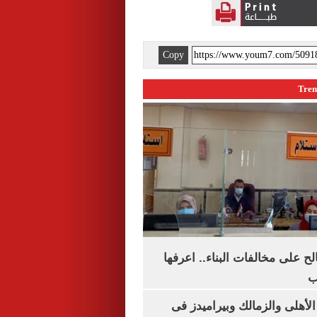
Copy
الح على مخالفات البناء.. اعرفها
ب
لأهلى والزمالك وبيراميدز فى