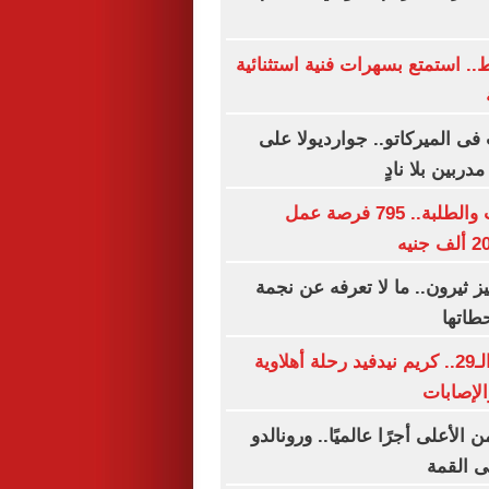
ه فقط.. استمتع بسهرات فنية استثنائية
فى الميركاتو.. جوارديولا على
لجميع المؤهلات والطلبة.. 795 فرصة عمل
يز ثيرون.. ما لا تعرفه عن نجمة
طاتها
فى عيد ميلاده الـ29.. كريم نيدفيد رحلة أهلاوية
الإصابات
لأعلى أجرًا عالميًا.. ورونالدو
لى القمة