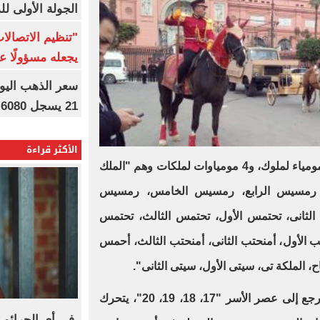
الجولة الأولى ل
"تنظيم الاتصال
يجعله مسؤولًا عن
21 يسجل 6080 جنيها
الأكثر قراءة
يتم نقل 22 مومياء ملكية ومنها 18 مومياء لملوك، و4 مومياوات لملكات وهم "الملك
 رمسيس الرابع، رمسيس الخامس، رمسيس
ثانى، تحتمس الأول، تحتمس الثالث، تحتمس
 الأول، أمنحتب الثانى، أمنحتب الثالث، أحمس
، الملكة تى، سيتى الأول، سيتى الثانى".
ترافق المومياوات 17 تابوت ملكيا ترجع إلى عصر الأسر "17، 18، 19، 20"، يتحرك
فى أى الجرائم 