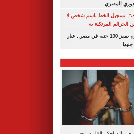
لدوري المصري
ات": تسجيل الخط باسم شخص لا
 الجرائم المرتكبة به
سعر الذهب اليوم يقفز 100 جنيه في مصر.. عيار
يجوز الصلح؟.. القانون يحسم