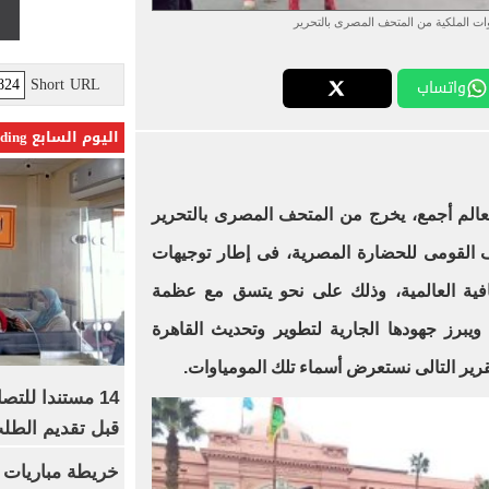
ات الملكية من المتحف المصرى بالتحرير
Short URL
واتساب
اليوم السابع Trending
ه العالم أجمع، يخرج من المتحف المصرى بالتحرير
 القومى للحضارة المصرية، فى إطار توجيهات
ثقافية العالمية، وذلك على نحو يتسق مع عظمة
ويبرز جهودها الجارية لتطوير وتحديث القاهرة
قرير التالى نستعرض أسماء تلك المومياوات.
14 مستندا للتص
قبل تقديم الطل
خريطة مباريات ا