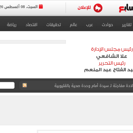
السبت، 08 أغسطس 2026
تقارير
حوادث
عرب
عالم
تحقيقات
اقتصاد
رياضة
ور على أصحابها التقديم للحج بالموسم الجديد
ل تنسيق الجامعات تستقبل طلاب المرحلة الأولى
لخط باسم شخص لا يجعله مسؤولًا عن الجرائم المرتكبة به
 البر في أجواء صيفية مميزة.. فيديو
لفاخر فى طرابزون.. صور