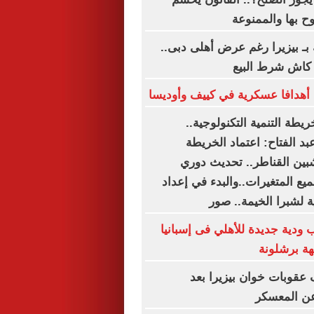
ح بها والممنوعة
بـ بيزيرا رغم عرض أهلى دبى..
أهدافا عسكرية في كييف وأوديسا
ريطة التنمية التكنولوجية..
د الفتاح: اعتماد الخريطة
شبين القناطر.. تحديث دوري
يع المتغيرات..والبدء في إعداد
ة لشبرا الخيمة.. صور
 ودية جديدة للأهلي فى إسبانيا
هة برشلونة
عقوبات خوان بيزيرا بعد
عن المعسكر