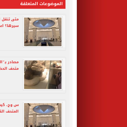
الموضوعات المتعلقة
متى تنقل ا
سيرها؟ اعر
مصادر بـ"ال
متحف الحضا
س وج.. كيف
المتحف الق