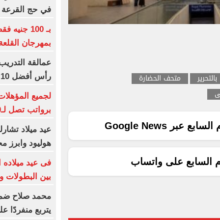
في حج القرعة
بـ 100 جني
بمهرجان القلعة
عمالقة التدريب 
رأس أفضل 10 مدربين بلا نادٍ
التحرير
متحف الحضارة
ى
برواتب تصل لـ20 ألف جنيه
ع عبر Google News
عيد ميلاد تشارل
هوليود وابرز مح
م السابع على واتساب
بين البطولات و
محمد صلاح ضمن ا
يتربع منفردًا ع