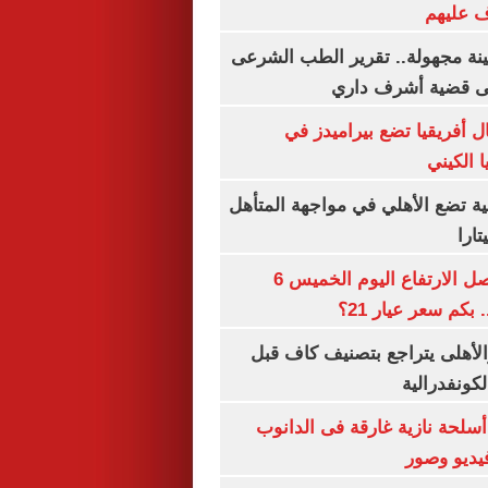
ف عليهم
ينة مجهولة.. تقرير الطب الشرعى
ى قضية أشرف داري
 أفريقيا تضع بيراميدز في
 الكيني
ية تضع الأهلي في مواجهة المتأهل
ارا
سعر الذهب يواصل الارتفاع اليوم الخميس 6
الأهلى يتراجع بتصنيف كاف قبل
كونفدرالية
لحة نازية غارقة فى الدانوب
فيديو وصور