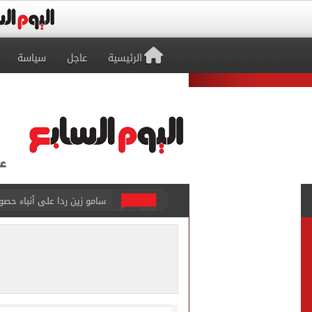
الرئيسية
عاجل
سياسة
46 ألف طالب سجلوا رغباتهم فى تنسيق المرحلة الأولى للقبول بالجامعات حتى الآن
اليورو يغلق تعاملات اليوم ا
جهاز العبور الجديدة يعلن الانتهاء م
ملك البحرين يؤكد تضامن بل
الرئيس السيسى وملك البحري