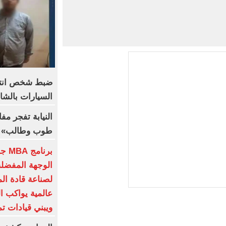
ضبط شخص انت
السيارات بالشا
النيابة تفجر م
طوب وطالب» م
برنا
الوجهة المفضلة
لصناعة قادة الم
عالمية يواكب ال
ويبني قيادات تم