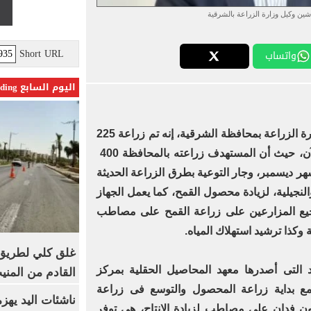
ين وكيل وزارة الزراعة بالشرقية
Short URL
واتساب
اليوم السابع Trending
قال المهندس على لاشين، وكيل وزارة الزراعة بمحافظة الشرقية، إنه تم زراعة 225
ألف فدان من محصول قمح حتى الآن، حيث أن المستهدف زراعته بالمحافظة 400
 ديسمبر، وجار التوعية بطرق الزراعة الحديثة
نجيلية، لزيادة محصول القمح، كما يعمل الجهاز
جيع المزارعين على زراعة القمح على مصاطب
 وكذا ترشيد استهلاك المياه.
غلق كلي لطريق 
د التى أصدرها معهد المحاصيل الحقلية بمركز
القادم من المنيب لل
 مع بداية زراعة المحصول والتوسع فى زراعة
ناشئات اليد يهز
ن فدان على مصاطب لزيادة الإنتاج، هى توفر