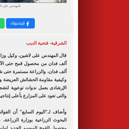
المهندس على لاش
فيسبوك
الشرقية- فتحية الديب
ألف فدان، والزراعة مستمرة حتى شهر
وكيفية مقاومة الحشائش العريضة وال
الإرشادى بعمل ندوات توعوية لتش
والتى تعود على المزارع بأعلى إنتاجية
وأضاف لـ"اليوم السابع" أن الفوائ
البحوث الزراعية بوزارة الزراعة،
محصول القمح الموسم الجديد لمليو