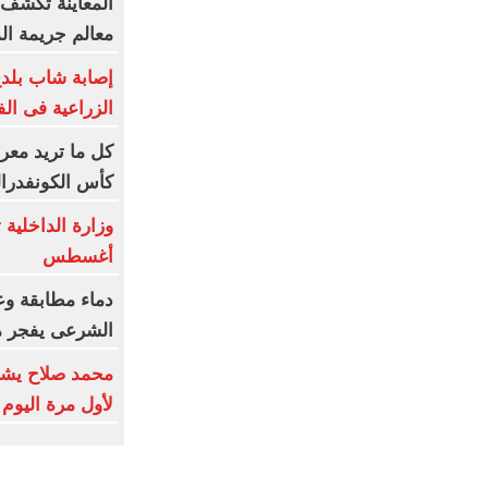
المعاينة تكشف ت
معالم جريمة ا
إصابة شاب بلدغ 
الزراعية فى الف
كل ما تريد معر
كأس الكونفدرالي
أغسطس
دماء مطابقة وع
الشرعى يفجر 
محمد صلاح يشا
لأول مرة اليوم