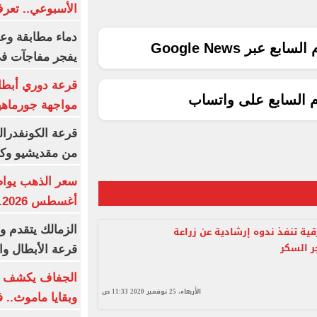
الأسبوعي.. تعر
دماء مطابقة وع
ع عبر Google News
يفجر مفاجآت ف
قرعة دوري أبطال
م السابع على واتساب
مواجهة جورماهيا
قرعة الكونفدرال
من مقديشيو وكيت
أغسطس 2026.. بكم سعر عيار 21؟
الزمالك يتقدم و
قية تنفذ ندوه إرشادية عن زراعة
ر السكر
قرعة الأبطال وال
الجفاف يكشف أس
الأربعاء، 25 نوفمبر 2020 11:33 ص
وبقايا ماموث.. 