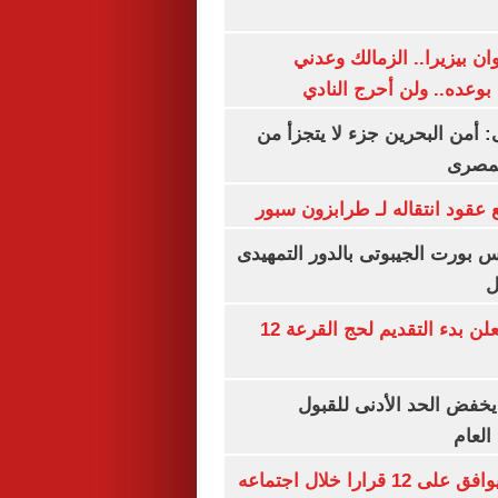
ان بيزيرا.. الزمالك وعدني
بوعده.. ولن أحرج النادي
أمن البحرين جزء لا يتجزأ من
لمصرى
عقود انتقاله لـ طرابزون سبور
س بورت الجيبوتى بالدور التمهيدى
ل
وزارة الداخلية تعلن بدء التقديم لحج القرعة 12
يخفض الحد الأدنى للقبول
العام
مجلس الوزراء يوافق على 12 قرارا خلال اجتماعه