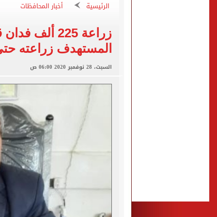
ضبط شخص انتحل صفة ضابط 
الرئيسية
أخبار المحافظات
ملك قورة تحتفل بخطوبتها 
زراعة 225 ألف
النيابة تفجر مفاجأة وتكش
المستهدف زراعته حتى
غلق كلي لطريق مصر أسوان الزر
سامو زين ردا على أنباء حص
السبت، 28 نوفمبر 2020 06:00 ص