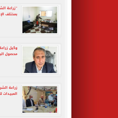
"زراعة الش
بمختلف الإد
محصول البن
زراعة الشر
المبيدات لل