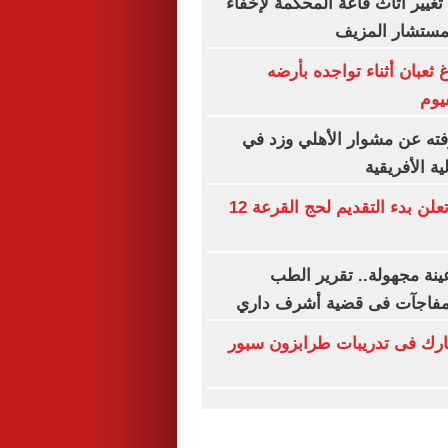
غيير أثاث قاعة المحكمة لإخفاء
لمستشار المزيف
ثعبان أثناء تواجده بأرضه
يوم
فته عن مشوار الأهلي وزد في
ة الأفريقية
وزارة الداخلية تعلن بدء التقديم لحج القرعة 12
ينة مجهولة.. تقرير الطب
مفاجآت فى قضية أشرف داري
رك فى تدريبات طرابزون سبور