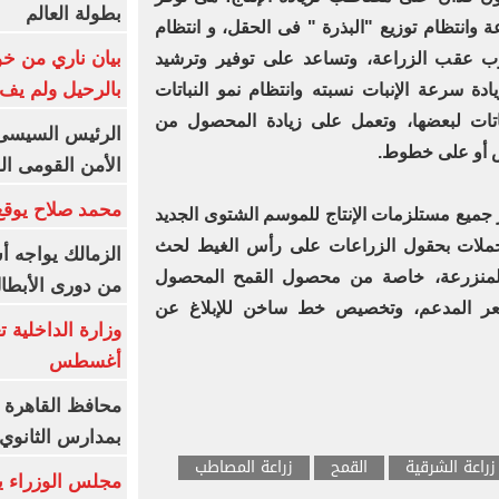
بطولة العالم
 وانتظام توزيع "البذرة " فى الحقل، و انتظام
بيان ناري من خو
ب عقب الزراعة، وتساعد على توفير وترشيد
بالرحيل ولم يف 
دة سرعة الإنبات نسبته وانتظام نمو النباتات
نباتات لبعضها، وتعمل على زيادة المحصول من
الرئيس السيسى: 
ض أو على خطوط.
الأمن القومى ا
محمد صلاح يوقع 
 جميع مستلزمات الإنتاج للموسم الشتوى الجديد
حملات بحقول الزراعات على رأس الغيط لحث
الزمالك يواجه أ
المنزرعة، خاصة من محصول القمح المحصول
من دورى الأبطا
لسعر المدعم، وتخصيص خط ساخن للإبلاغ عن
أغسطس
محافظ القاهرة 
بمدارس الثانوي 
زراعة الشرقية
القمح
زراعة المصاطب