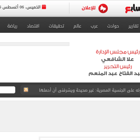
الخميس، 06 أغسطس 2026
تقارير
حوادث
عرب
عالم
تحقيقات
اقتصاد
رياضة
لخميس على تراجع أمام الجنيه بالبنوك المصرية
ن تنفيذ أعمال ربط طريق R4 بمصر–الإسماعيلية
اده مع مصر فى كل ما تتخذه من إجراءات لصون أمنها
ن: ضرورة التزام كافة الأطراف بتنفيذ اتفاق وقف حرب غزة