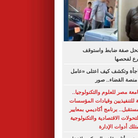
حل صفة ضابط واستوقف
رع لفحصها
فاجأة وتكشف كيف اعتلى «عامل
نصة القضاء.. صور
مج MBA جامعة مصر للعلوم والتكنولوجيا..
 للتنفيذيين وقيادات المؤسسات
ستقبل.. برنامج أكاديمي بمعايير
تحولات الاقتصادية والتكنولوجية
تلك أدوات الإدارة