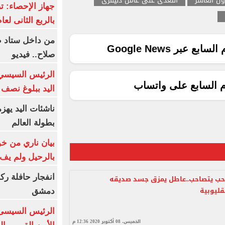
ل العاشر
التعدى على عامل دليفرى
بالربع الثانى لعام 26
من داخل ستاد ط
ع عبر Google News
صلاح.. فيديو
الرئيس السيسي 
م السابع على واتساب
اليد ببلوغ نصف 
ناشئات اليد يهز
بطولة العالم
بيان ناري من خو
بالرحيل ولم يف 
انفجار حافلة رك
ب يتصاحب..عاطل يمزق جسد صديقه
قليوبية
دمشق
الرئيس السيسى: 
الخميس، 08 أكتوبر 2020 12:36 م