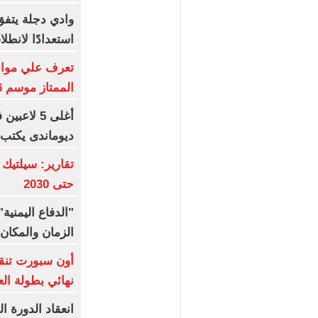
وادي دجلة يتفق
استعدادًا لانطل
تعرف علي مواعي
الممتاز موسم 2026-2027
أغلى 5 لاع
ديوماندى يكتب 
تقارير: سيلتيك
حتى 2030
"الدفاع اليمني
الزمان والمكان 
أون سبورت تنق
نهائي بطولة الع
انعقاد الدورة ا