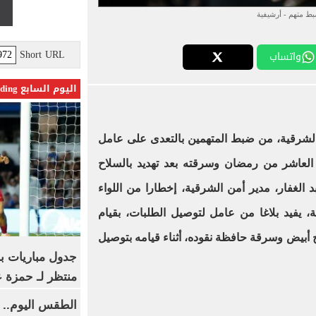
ط متهم - أرشيفية
Short URL
واتساب
اليوم السابع Trending
 الشرقية، من ضبط المتهمين بالتعدى على عامل
العاشر من رمضان وسرقته بعد تهديد بالسلاح
د الغفار، مدير أمن الشرقية، إخطارا من اللواء
، يفيد بلاغا من عامل لتوصيل الطلبات، بقيام
ح أبيض وسرقة حافظة نقوده، أثناء قيامه بتوصيل
جدول مباريات بر
منتظر لـ حمزة ع
الطقس اليوم.. 