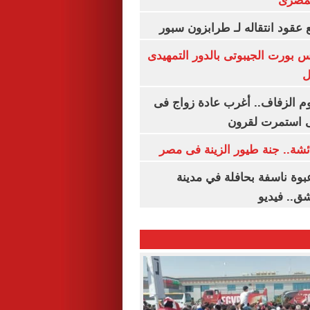
لمصرى
عقود انتقاله لـ طرابزون سبور
س بورت الجيبوتى بالدور التمهيدى
ل
م الزفاف.. أغرب عادة زواج فى
 استمرت لقرون
شة.. جنة طيور الزينة فى مصر
بوة ناسفة بحافلة في مدينة
ق.. فيديو