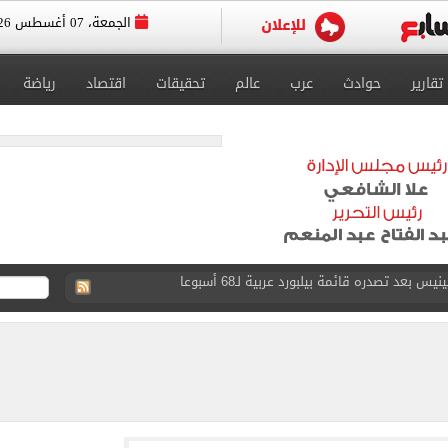
الجمعة، 07 أغسطس 2026
تقارير
حوادث
عرب
عالم
تحقيقات
اقتصاد
رياضة
عد تصدره قائمة بيلبورد عربية لـ68 أسبوعا
عى الغربى كليا من المنيب للعياط.. اعرف التحويلات
ون اليوم السابع فى حفل تقديمه باستاد طرابزون.. فيديو
سجل هذا الرقم
ذا صن وميرور حول علاج سيدة بريطانية في شرم الشيخ