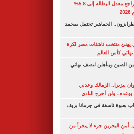
جهاز الإحصاء: تراجع معدل البطالة إلى 5.8%
20
رابزون.. الجماهير تحتفل بمحمد
يهنئ منتخب ناشئات مصر لكرة
نهائي كأس العالم
من الصين ويتأهلن لنصف نهائي
ان بيزيرا.. الزمالك وعدني
بوعده.. ولن أحرج النادي
اب بعبوة ناسفة فى جرمانا بريف
أمن البحرين جزء لا يتجزأ من