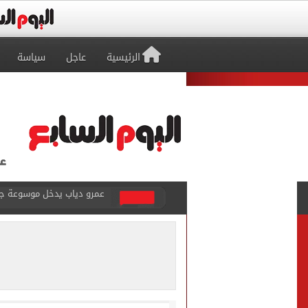
الرئيسية
عاجل
سياسة
عمرو دياب يدخل موسوعة جينيس ب
إغلاق طريق مصر أسوان الزرا
محمد صلاح يظهر على تليفزي
أسعار الذهب في مصر تتراجع.. وعيار 21 ي
الاستعلامات تفند ادعاءات 