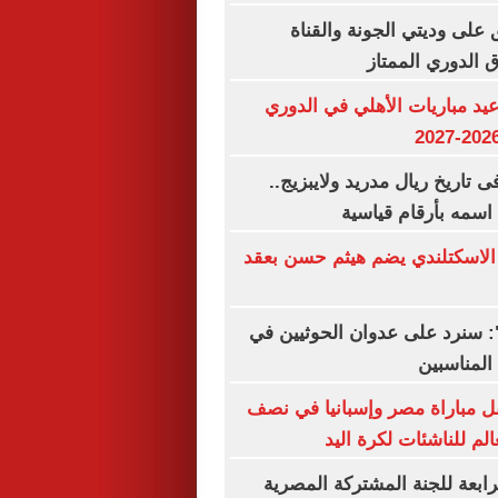
 على وديتي الجونة والقناة
اق الدوري الممتاز
د مباريات الأهلي في الدوري
بين فى تاريخ ريال مدريد ولايبزيج..
اسمه بأرقام قياسية
 الاسكتلندي يضم هيثم حسن بعقد
ة": سنرد على عدوان الحوثيين في
المناسبين
ل مباراة مصر وإسبانيا في نصف
الم للناشئات لكرة اليد
لرابعة للجنة المشتركة المصرية