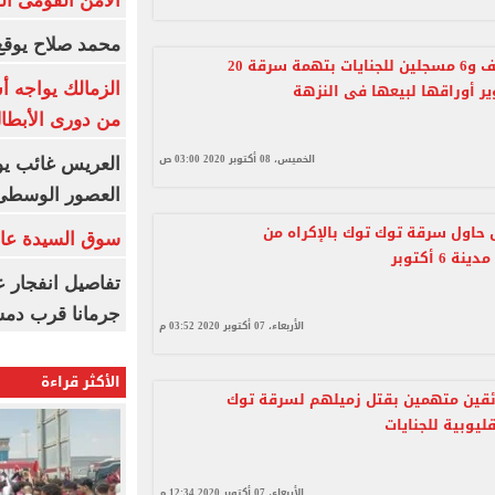
الأمن القومى ا
محمد صلاح يوقع 
إحالة موظف و6 مسجلين للجنايات بتهمة سرقة 20
ير أوراقها لبيعها فى النزهة
الزمالك يواجه أ
من دورى الأبطا
الخميس، 08 أكتوبر 2020 03:00 ص
العريس غائب يو
العصور الوسطى
حاول سرقة توك توك بالإكراه من
سوق السيدة عائ
 6 أكتوبر
تفاصيل انفجار ع
جرمانا قرب دمش
الأربعاء، 07 أكتوبر 2020 03:52 م
الأكثر قراءة
ة 4 سائقين متهمين بقتل زميلهم لسرقة توك
ليوبية للجنايات
الأربعاء، 07 أكتوبر 2020 12:34 م