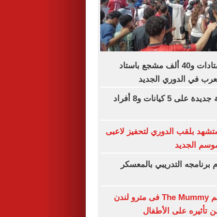
سعة كاملة للاستادات و40 ألف مشجع باستاد
لعرب في الدوري الجديد
عقوبات أمريكية جديدة على 5 كيانات و8 أفراد
شهد بلقب الدوري لتحفيز لاعبى
موسم الجديد
وم برنامجه التدريبي بالمعسكر
حظر بوستر فيلم The Mummy فى مترو لندن
تأثيره على الأطفال