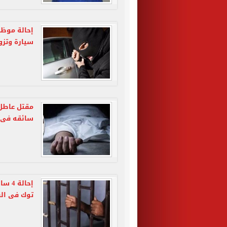
سيارة وتزو
مقتل عاطل 
سائقه فى مدينة
إحال
توك فى الق