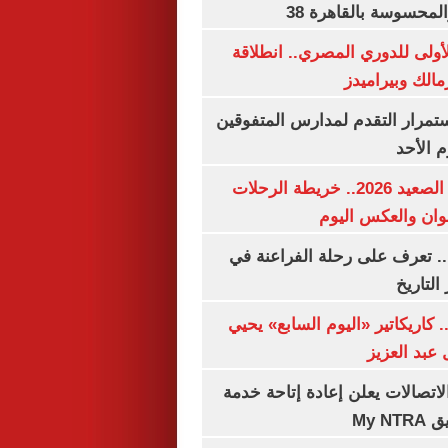
لمحسوسة بالقاهرة 38
لأولى للدوري المصري.. انطلاقة
مالك وبيراميدز
استمرار التقدم لمدارس المتفوقين
م الأحد
مواعيد قطارات الصعيد 2026.. خريطة الرحلات
وان والعكس اليوم
. تعرف على رحلة الفراعنة في
التاريخ
. كاريكاتير «اليوم السابع» يحيي
عبد العزيز
لاتصالات يعلن إعادة إتاحة خدمة
My N