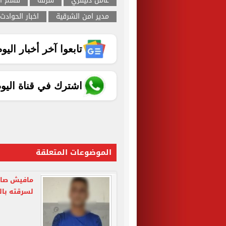
عامل دليفري
سرقة
قسم او
مدير امن الشرقية
اخبار الحوادث
تابعوا آخر أخبار اليوم الساب
اشترك في قناة اليو
الموضوعات المتعلقة
مافيش صاح
لسرقته بال