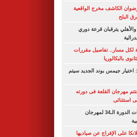
رضوان الكاشف مخرج الواقعية
رق البلح
 والأهلي يترقبان قرعة دوري
درالية
ة لكل مسار.. تفاصيل مقررات
نوى بالبكالوريا
 اختيار جيمس بوند الجديد سيتم
تم مهرجان القلعة فى دورته
تفاصيل تحضيرات الدورة الـ34 لمهرجان
ية
نكا على الإفراج عن صياديها