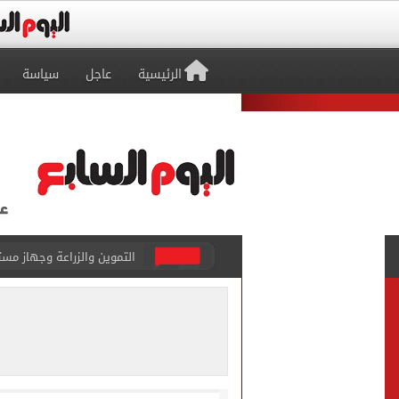
الرئيسية
عاجل
سياسة
البنك المركزى: ارتفاع الاحتياطى الأجنبى لـ 6.3
29 ألف طالب سجلوا رغباتهم fتنسيق المرحلة الأولى للقبول بالجامعات حتى الآن
حفلات U Arena تنطلق مع الهضبة عمرو دياب ضمن «يلا ساحل 2026» بالعلمين الجديدة
الآلاف يودعون عروس الشرقية
هل التربح من السوشيال ميدي