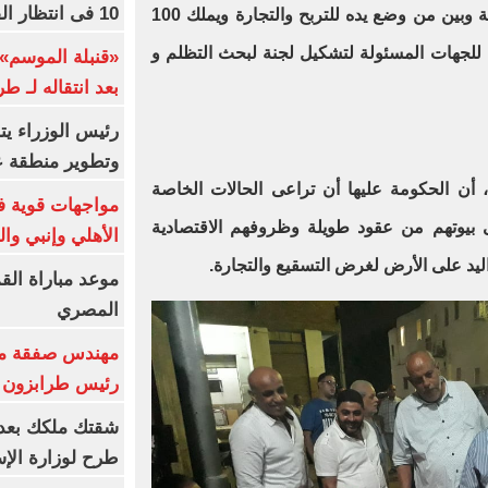
10 فى انتظار الفرعون (فيديو)
تسكن فى 100 متر من خمسين سنة وبين من وضع يده للتربح والتجارة ويملك 100
 للجهات المسئولة لتشكيل لجنة لبحث التظلم و
«قنبلة الموسم»
بعد انتقاله لـ ط
رئيس الوزراء ي
وتطوير منطقة ع
ن الحكومة عليها أن تراعى الحالات الخاصة
مواجهات قوية فى
 بيوتهم من عقود طويلة وظروفهم الاقتصادية
الأهلي وإنبي وال
ليد على الأرض لغرض التسقيع والتجارة.
موعد مباراة الق
المصري
مهندس صفقة مح
رئيس طرابزون 
طرح لوزارة الإس