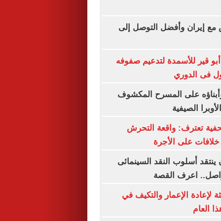
 مع إيران وأفضل التوصل إلى
 أبو قير للأسمدة لتدعيم صفوفه
ول فى الدوري
بناؤه على المسرح المكشوف
لأوبرا الصيفية
فية تعترف: واقعة التحرش
لافات على الأجرة
 ينتقد أسلوب النقد السينمائى
واصل.. اعرف القصة
ة لإعادة الإعمار والتكيف في
ا العام