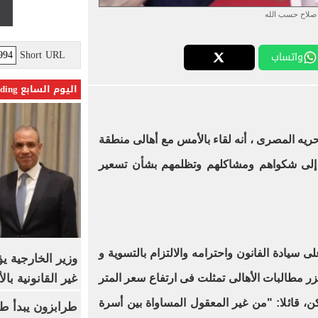
صلاح حسب الله
Short URL
واتساب
اليوم السابع Trending
يه المصرى ، أنه لقاء بالأمس مع أهالى منطقة
ع إلى شكواهم ومشاكلهم وتظلمهم بشأن تسعير
ى سيادة الفانون واحترامه والالتزام بالتسوية و
وزير الخارجية 
غير القانونية با
زر مطالبات الأهالى تمثلت فى ارتفاع سعر المتر
 قائلا: "من غير المعقول المساواة بين أسرة
طرابزون يبدأ ط