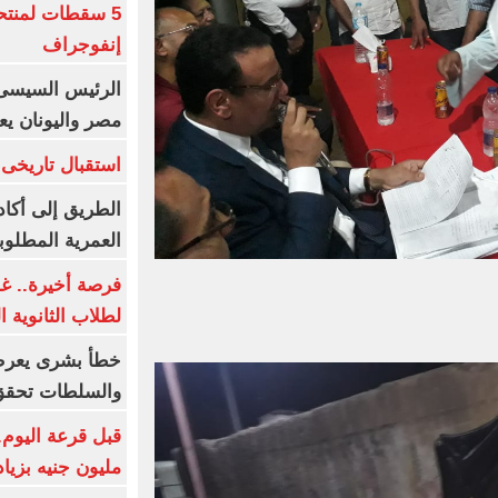
5 سقطات لمنتح
إنفوجراف
الرئيس السيسى:
مصر واليونان يع
استقبال تاريخى 
الطريق إلى أكاد
العمرية المطلوبة
فرصة أخيرة.. غد
لطلاب الثانوية العام
خطأ بشرى يعرض
والسلطات تحقق
مليون جنيه بزيادة 10 أض