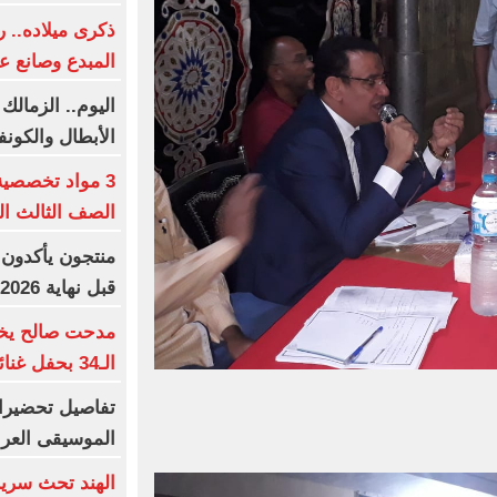
ذكرى ميلاده.. 
المبدع وصانع ع
اليوم.. الزمالك
الأبطال والكونف
3 مواد تخصصي
الصف الثالث الثا
منتجون يأكدون:
قبل نهاية 2026
مدحت صالح يخت
الـ34 بحفل غنائى استثنائى
الموسيقى العرب
الهند تحث سريلا