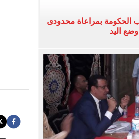
: عاملة بمحل عطور وانتحلت صفة صحفية
 الحكومة بمراعاة محدودى
اسية ودياً.. وغياب إمام عاشور
ضع اليد
 في إطلاق نار بولاية نورث كارولينا
 يعلنون طرح السكر الحر بـ25 جنيها من الغد