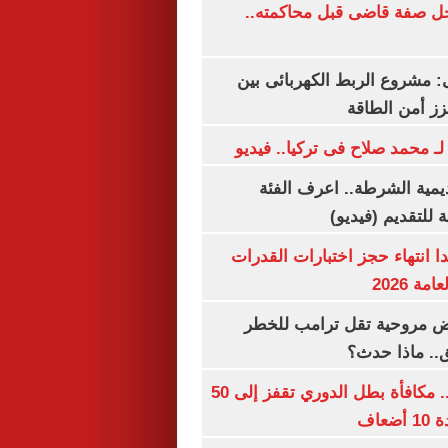
ل صفة قاضى قبل محاكمته..
 مشروع الربط الكهربائى بين
زز أمن الطاقة
لـ محمد صلاح فى تركيا.. فيديو
يمية الشرطة.. اعرف الفئة
 للتقديم (فيديو)
ا انتهاء حجز اختبارات القدرات
ة 2026
 مروحية تقل ترامب للخطر
.. ماذا حدث؟
قبل قرعة اليوم.. مكافأة بطل الدوري تقفز إلى 50
عاف