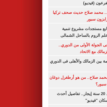
.. محمد صلاح حديث صحف تركيا
رابزون سبور
تابع مستجدات مشروع تنمية
لم الروم بالساحل الشمالى
 الجولة الأولى من الدوري..
زمالك مع الاتحاد
مة بين الزمالك والأهلى فى الدوري
مد صلاح.. من هو أرطغرل دوغان
سبور؟
شقتك ملكك بعد 20 سنة إيجار.. تفاصيل أحدث
كان "فيديو"