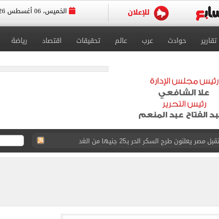
الخميس، 06 أغسطس 2026
تقارير
حوادث
عرب
عالم
تحقيقات
اقتصاد
رياضة
5 مليار دولار نهاية يوليو
 إلى مثواها الأخير بعد وفاتها ليلة زفافها.. صور
ا حلال أم حرام؟.. أمين الفتوى يجيب «فيديو»