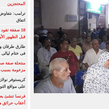
المحتجزين
ترامب: نتفاوض
اتفاق
18 صفقة تقود
قبل الظهور الأ
طارق طرقان وأ
فى ختام ليالى ا
منتحلة صفة صح
مزعومة بسبب خ
كريستوفر نولان
على مواقع الت
فرنسا تنشئ بعث
أعقاب حرائق هذ