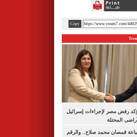
Copy
يؤكد رفض مصر لإجراءات إسرائيل
لأراضى المحتلة
باعة قمصان محمد صلاح.. والرقم