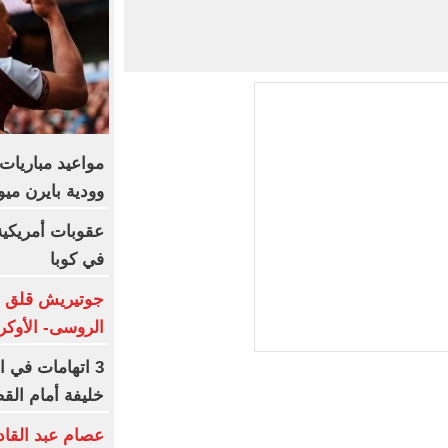
مواعيد مباريات 
وودية بايرن ميو
في كوبا
جوتيريش قلق حي
الروسى- الأوكر
3 اتهامات في ا
خليفة أمام الق
عصام عبد القاد