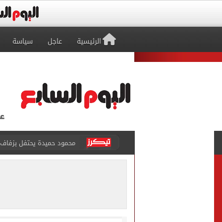
الرئيسية
عاجل
سياسة
إخلاء سبيل سائق أوبر وفتاة
غلق جزئى لشارع جامعة الدول العرب
عمرو دياب يدخل موسوعة جينيس ب
إغلاق طريق مصر أسوان الزرا
محمد صلاح يظهر على تليفزي