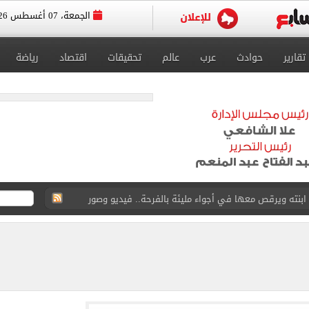
الجمعة، 07 أغسطس 2026
تقارير
حوادث
عرب
عالم
تحقيقات
اقتصاد
رياضة
 واقعة التحرش المزيفة بكفالة مالية
ية بتقاطعه مع شارع شهاب 3 أيام لتوصيل غاز
عد تصدره قائمة بيلبورد عربية لـ68 أسبوعا
عى الغربى كليا من المنيب للعياط.. اعرف التحويلات
ون اليوم السابع فى حفل تقديمه باستاد طرابزون.. فيديو