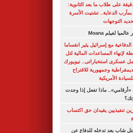
دقيقة على طلاب ما بعد الثانوية:
بمآرب الدعاية.. تشتيت الأسرة
حديد التوجهات
لدفاعية مع إسرائيل يثير انقساما
ة لإنهاء المساعدات المالية لتل
مل عسكرى استخباراتى.. نيويورك
ديمقراطية وجمهورية للاقتراح
لسيادة الأمريكية
«أرقامي».. ماذا تفعل إذا وجدت
تك؟
ين تنفيذيين يقيدان حق اكتساب
ة
تل شاب بعد تدخله للدفاع عن