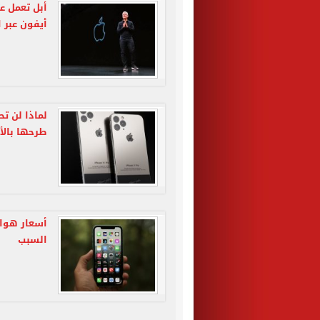
أبل تعمل ع
أيفون عبر ا
طرحها بال
أسعار هوات
السبب