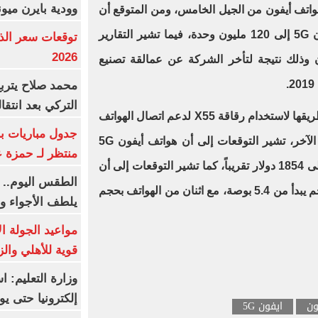
وودية بايرن ميون
أن تقدم أبل 4 نماذج لهواتف أيفون من الجيل الخامس، ومن المتوقع أن
يصل مخزون أبل من وحدات الأيفون 5G إلى 120 مليون وحدة، فيما تشير التقارير
2026
 4 هواتف أيفون وذلك نتيجة لتأخر الشركة عن عمالقة تصنيع
محمد صلاح يترب
التركي بعد انتقا
كما تشير التوقعات إلى أن أبل فى طريقها لاستخدام رقاقة X55 لدعم اتصال الهواتف
جدول مباريات بر
بشبكات SA وNSA، وعلى الجانب الآخر، تشير التوقعات إلى أن هواتف أيفون 5G
منتظر لـ حمزة ع
ستأتى بمستوى تسعير مرتفع يصل إلى 1854 دولار تقريباً، كما تشير التوقعات إلى أن
الطقس اليوم.. 
هواتف الأيفون تأتي العام المقبل بحجم يبدأ من 5.4 بوصة، مع اثنان من الهواتف بحجم
يلطف الأجواء وا
مواعيد الجولة ا
قوية للأهلي والز
وزارة التعليم: 
إلكترونيا حتى يو
ون
ايفون 5G