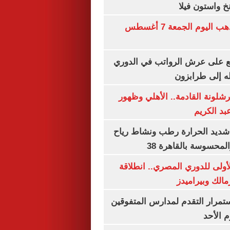
خ واستون فيلا
توقعات سعر الذهب اليوم الجمعة 7 أغسطس
ع على عرش الرواتب في الدوري
له إلى طرابزون
شلونة القادمة.. الأهلي وظهور
بد الكريم
شديد الحرارة رطب ونشاط رياح
لمحسوسة بالقاهرة 38
لأولى للدوري المصري.. انطلاقة
مالك وبيراميدز
استمرار التقدم لمدارس المتفوقين
م الأحد