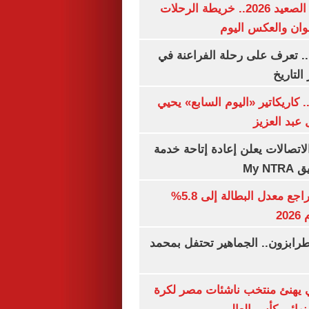
مواعيد قطارات الصعيد 2026.. خريطة الرحلات
وان والعكس اليوم
. تعرف على رحلة الفراعنة في
التاريخ
. كاريكاتير «اليوم السابع» يحيي
عبد العزيز
لاتصالات يعلن إعادة إتاحة خدمة
My N
جهاز الإحصاء: تراجع معدل البطالة إلى 5.8%
20
رابزون.. الجماهير تحتفل بمحمد
يهنئ منتخب ناشئات مصر لكرة