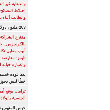
والدعاية غير ال
اختلاط النصائح 
والطالب أثناء ت
263 مليون دولار عالميا لفيلم Moana
مقترح الشراكة ا
بالكونجرس.. خط
أبيب مقابل تكا
تايمز: معارضة 
واعتباره خيانة ل
بعد عودة خدمة 
خطًا ليس بحوز
ترامب يوقع أمر
الجنسية بالولاد
حبس المتهم بق