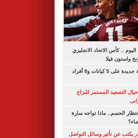
اليوم .. كأس الاتحاد الانجليزي
نخ واستون فيلا
عقوبات أمريكية جديدة على 5 كيانات و8 أفراد
ال التصعيد المستمر للنزاع
انى
نتظار الحسم.. ماذا تواجه سارة
ضاء؟
ر يكتب عن تأثير وسائل التواصل