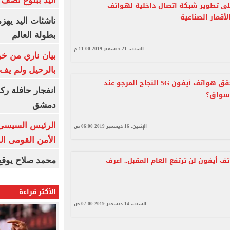
اليد ببلوغ نصف 
لى تطوير شبكة اتصال داخلية لهواتف
لأقمار الصناعية
ناشئات اليد يهز
بطولة العالم
السبت، 21 ديسمبر 2019 11:00 م
بيان ناري من خو
بالرحيل ولم يف 
لماذا لن تحقق هواتف أيفون 5G النجاح المرجو عند
انفجار حافلة رك
أسواق؟
دمشق
الرئيس السيسى: 
الإثنين، 16 ديسمبر 2019 06:00 ص
الأمن القومى ا
ف أيفون لن ترتفع العام المقبل.. اعرف
محمد صلاح يوقع 
الأكثر قراءة
السبت، 14 ديسمبر 2019 07:00 ص