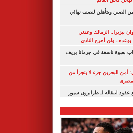
نهائي كأس العالم
من الصين ويتأهلن لنصف نهائي
ان بيزيرا.. الزمالك وعدني
بوعده.. ولن أحرج النادي
اب بعبوة ناسفة فى جرمانا بريف
أمن البحرين جزء لا يتجزأ من
لمصرى
عقود انتقاله لـ طرابزون سبور