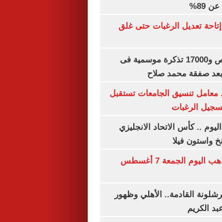
 89%
تاحة تعديل الرغبات حتى غلق
بيع 15 ألف قميص و17000 تذكرة موسمية فى
بعد صفقة محمد صلاح
. معامل تنسيق الجامعات تستقبل
تسجيل الرغبات
ليوم .. كأس الاتحاد الانجليزي
خ واستون فيلا
توقعات سعر الذهب اليوم الجمعة 7 أغسطس
شلونة القادمة.. الأهلي وظهور
بد الكريم