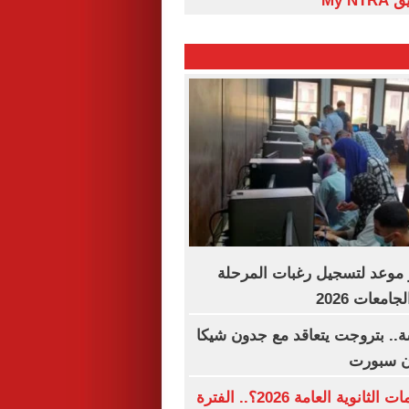
My N
موعد لتسجيل رغبات المرحلة
امعات 2026
.. بتروجت يتعاقد مع جدون شيكا
ن سبورت
متى تنتهى تظلمات الثانوية العامة 2026؟.. الفترة