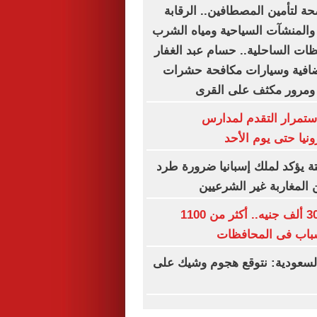
ة لتأمين المصطافين.. الرقابة
المنشآت السياحية ومياه الشرب
ظات الساحلية.. حسام عبد الغفار
افية وسيارات مكافحة حشرات
 ومرور مكثف على القرى
استمرار التقدم لمدارس
ونيا حتى يوم الأحد
ة يؤكد لملك إسبانيا ضرورة طرد
 المغاربة غير الشرعيين
رواتب تصل لـ 30 ألف جنيه.. أكثر من 1100
باب فى المحافظات
سعودية: نتوقع هجوم وشيك على