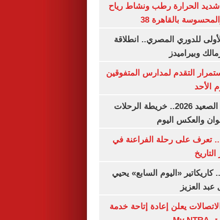
شديد الحرارة رطب ونشاط رياح
لمحسوسة بالقاهرة 38
لأولى للدوري المصري.. انطلاقة
مالك وبيراميدز
استمرار التقدم لمدارس المتفوقين
م الأحد
مواعيد قطارات الصعيد 2026.. خريطة الرحلات
وان والعكس اليوم
. تعرف على رحلة الفراعنة في
التاريخ
. كاريكاتير «اليوم السابع» يحيي
عبد العزيز
لاتصالات يعلن إعادة إتاحة خدمة