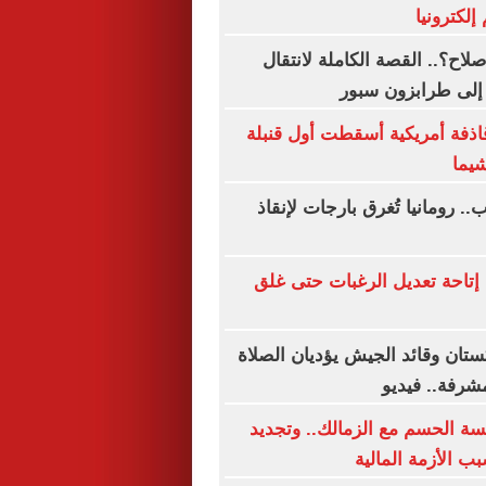
 إلكترونيا
اح؟.. القصة الكاملة لانتقال
إلى طرابزون سبور
قاذفة أمريكية أسقطت أول قنبلة
يما
. رومانيا تُغرق بارجات لإنقاذ
إتاحة تعديل الرغبات حتى غلق
ستان وقائد الجيش يؤديان الصلاة
شرفة.. فيديو
ة الحسم مع الزمالك.. وتجديد
ب الأزمة المالية