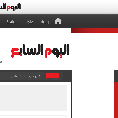
الرئيسية
عاجل
سياسة
هل تريد محمد صلاح؟.. القصة
توقعات تنسيق شبه نهائية.. 
مكتب التنسيق: إتاحة تعديل
بيع 15 ألف قميص و17000 تذكرة موسمية فى طرابزون سبور بعد صفقة محمد صلاح
المرحلة الأولى.. معامل تنس
7 قتلى و15 مصابا بإطلاق نار داخل مدرسة فى تايلاند