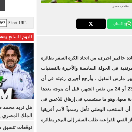
منتخب مصر
Short URL
واتساب
اليوم السابع Trending
ة خافيير اجيرى، من اتحاد الكرة السفر بطائرة
رتقبة فى الجولة السادسة والأخيرة بالتصفيات
 افريقيا 2019 ، فى شهر مارس المقبل ، وأرجع أجيرى رغبته فى أن
المنتخب سيواجه النيجر أحد يومىّ 23 أو 24 من نفس الشهر، قبل أن يتوجه بعدها
ية معها، وهو ما سيتسبب فى إرهاق للاعبين فى
هل تريد محمد صل
أن المنتخب الوطني تأهل رسمياً لأمم أفريقيا
الملك المصري إ
الجهاز الفني للفراعنة طلب السفر إلى النيجر بطائرة
توقعات تنسيق شب