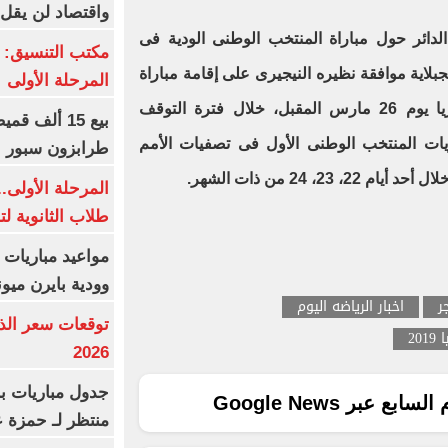
واقتصاد لن يقل عن
الدائر حول مباراة المنتخب الوطنى الودية فى
مكتب التنسيق: إ
بلاية
موافقة نظيره النيجيرى على إقامة مباراة
المرحلة الأولى
ودية بين منتخبى البلدين فى نيجيريا يوم 26 مارس المقبل، خلال فترة التوقف
ريات المنتخب الوطنى الأول فى تصفيات الأمم
طرابزون سبور 
23، 24 من ذات الشهر.
المرحلة الأولى.
طلاب الثانوية ل
مواعيد مباريات ا
وودية بايرن ميون
ر
اخبار الرياضه اليوم
20
2026
جدول مباريات بر
ع عبر Google News
منتظر لـ حمزة ع