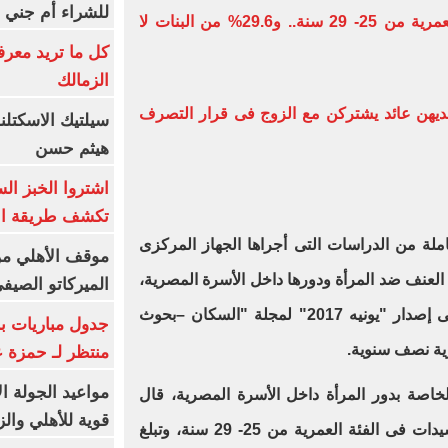
للشراء أم جني ا
- 22% من نساء مصر فى الفئة العمرية من 25- 29 سنة.. و29.6% من البنات لا
كل ما تريد معرف
الزمالك
ليس لديهن عائد يشتركن مع الزوج فى قرار التصرف
سيلتيك الاسكتل
هيثم حسن
اشتروا الخبز ال
تكشف طريقة الإ
لة من الدراسات التى أجراها الجهاز المركزى
موقف الأهلي من
 العنف ضد المرأة ودورها داخل الأسرة المصرية،
الميركاتو الصيف
حيث تناول الجهاز هذه الدراسات فى إصدار "يونيه 2017" لمجلة "السكان –بحوث
جدول مباريات بر
ية نصف سنوية.
منتظر لـ حمزة ع
مواعيد الجولة ا
خاصة بدور المرأة داخل الأسرة المصرية، قال
قوية للأهلي والز
الجهاز إن 22% تقريبا من جملة السيدات فى الفئة العمرية من 25- 29 سنة، وتبلغ