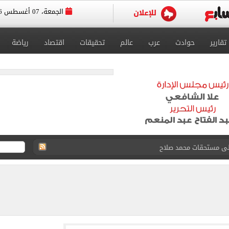
الجمعة، 07 أغسطس 2026
تقارير
حوادث
عرب
عالم
تحقيقات
اقتصاد
رياضة
ى نصف نهائى بطولة العالم
 رأسية وائل جمعة فى مران الأهلي تستحضر أمجاد الصخرة
ى معسكر إسبانيا.. جلسة عموتة وفقرة بدنية.. صور
 فى نصف نهائي بطولة العالم لناشئات كرة اليد