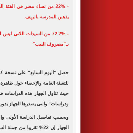
يذهبن للمدرسة بالريف
- 72.2% من السيدات اللاتى 
بـ"مصروف البيت"
حصل "اليوم السابع" على نسخة كام
للتعبئة العامة والإحصاء حول ظاهرة
ودراسات" والتى يصدرها الجهاز بدور
وبحسب تفاصيل الدراسة الأولى وال