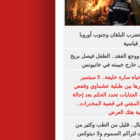
تضرب البلقان وجنوب أوروبا
قياسية
ة ووجع الفقد.. الطفل فيصل بربخ
ل خارج خيمته في خانيونس
أخطر يوم في حياة سارة خليفة.. 5 سبتمبر
ها بين طبلية عشماوي وقفص
 الجنايات تحدد الحكم بعد إحالة
 المفتي في قضية المخدرات..
ة هتك العرض
ل.. قليل من الطب وكثير من
ات لتراكم السموم ولا ديتوكس