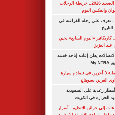
مواعيد قطارات الصعيد 2026.. خريطة الرحلات
وان والعكس اليوم
. تعرف على رحلة الفراعنة في
التاريخ
. كاريكاتير «اليوم السابع» يحيي
عبد العزيز
لاتصالات يعلن إعادة إتاحة خدمة
My N
مصرع سيدة وإصابة 3 آخرين فى تصادم سيارة
وى الغربي بسوهاج
مطار رعدية على السعودية
يد الحرارة فى الكويت
عات إلى خزائن التنظيم.. أسرار