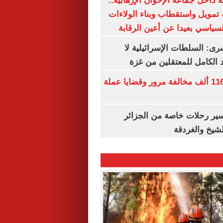
 داخل جماعة الإخوان الإرهابية..
تمويل واستقطاب وبناء الولاءات
لسياسي بعيدا عن أعين الرقابة
رى: السلطات الإسرائيلية لا
الكامل للمعتقلين من غزة
الداخلية تضبط 116 ألف مخالفة مرور وقضايا عملة
ير رحلات خاصة من الجزائر
لشيخ والغردقة