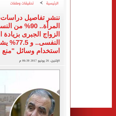
الكشف عن قصر محمد صلاح ا
الرئيسية
تحقيقات وملفات
الاتحاد التركي يمنح طرابز
ننشر تفاصيل دراسات 
المرأة.. 90% م
برشلونة يطرح تذاكر مواجه
طرابزون سبور ينفي الحجز 
النفسى.. 
استخدام وسائل "منع 
الإثنين، 26 يونيو 2017 06:30 م