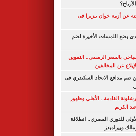
لأرباح؟
ته عن أزمة خوان بيزيرا فى
ندى يضع اللمسات الأخيرة لضم
سياحى بالسعر الرسمى.. التموين
بلاغ عن المخالفين
 ضم مدافع الاتحاد السكندري فى
ى
شلونة القادمة.. الأهلي وظهور
بد الكريم
لأولى للدوري المصري.. انطلاقة
مالك وبيراميدز