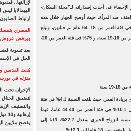
لإزالتها.. فيديو
هاز الإحصاء فى أحدث إصداراته لـ"مجلة السكان-
الهيمالايا ليس
ارسة العنف ضد المرأة، حيث أوضح الجهاز خلال هذه
ارتباط الصابون
الدراسة أن 90% من النساء تقريبا فى فئة العمر من 18- 64 عام تم ختانهن، وتبلغ
المصري يتمسك 
هذه النسبة حوالى 62% فى فئة العمر من 18-19 سنة، و 75% فى فئة العمر من 20-
ويرفض عروض ال
الحل فى الإسم
مُقيد القدمين 
منزله في بورسع
19 سنة
الإخوان تحت ال
لتضييق الخناق 
وأشار إلى ارتفاع نسبة الزواج الجبرى بزيادة العمر، حيث بلغت النسبة 4.1% فى فئة
والتصنيف الإرهاب
العمر من 18-19 سنة، وارتفعت إلى 10.1% فى فئة العمر من 40-44 عاما، فيما
إرهاب
سجلت فئة العمر من 60-64 أكبر نسبة للزواج الجبرى بمعدل 22.2%، لافتا إلى
يفضح ملايين الي
18 عاما إلى 12.3%.