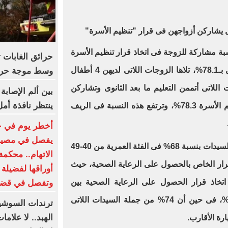
قل يشاركن أزواجهن فى قرار "تنظيم الأسرة
"
بة مشاركة للزوجة فى اتخاذ قرار تنظيم الأسرة
حرائق الغابات 
كانت للسيدات التى لديهن 1-2 طفل بـ78.1%، تلاها الزوجات اللاتى لديهن 4 أطفال
وسط موجة حر 
للاتى أتممن التعليم ما بعد الثانوى وتشاركن
بين ألم الإصاب
ينتظر نافذة أم
أزواجهن قرار استخدام وسائل تنظيم الأسرة 78.3%، وترتفع هذه النسبة فى الريف
يفصل في مصير
وأوضحت الدراسة أن أكثر من ثلثى السيدات بنسبة 68% فى الفئة العمرية من 40-49
الاتهام.. محكمة
رار الخاص بالحصول على الرعاية الصحية، حيث
أوراقها لفضيلة
تخاذ قرار الحصول على الرعاية الصحية بين
وتفصل في قضي
السيدات العاملات بنسبة 74%- 76%، فى حين أن 74% من جملة السيدات اللاتى
ترندات السوشيا
الهبد.. لا علام
رة الأقارب.