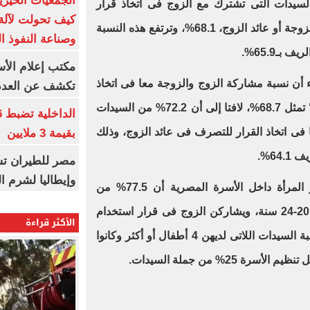
الجمعيات الخيرية
لسيدات التى تشترك مع الزوج فى اتخاذ قرار
كيف تحولت لآلة 
التصرف فى العائد سواء كان عائد الزوجة أو عائد الزوج، 68.1%، وترتفع هذه النسبة
وصناعة النفوذ ا
مكتب إعلام الأس
 أن نسبة مشاركة الزوج والزوجة معا فى اتخاذ
تكشف عن العدد 
قرار التصرف فى "مصروف البيت" تمثل 68.7%، لافتا إلى أن 72.2% من السيدات
 فى اتخاذ القرار للتصرف فى عائد الزوج، وذلك
بقيمة 3 ملايين
64%.
مصر للطيران تس
وإيطاليا لشرم ا
وذكر الجهاز فى دراسته حول دور المرأة داخل الأسرة المصرية أن 77.5% من
السيدات تقع فى الفئة العمرية من 20-24 سنة، ويشاركن الزوج فى قرار استخدام
الأكثر قراءة
وسائل تنظيم الأسرة، فيما بلغت نسبة السيدات اللاتى لديهن 4 أطفال أو أكثر وكانوا
25% من جملة السيدات.