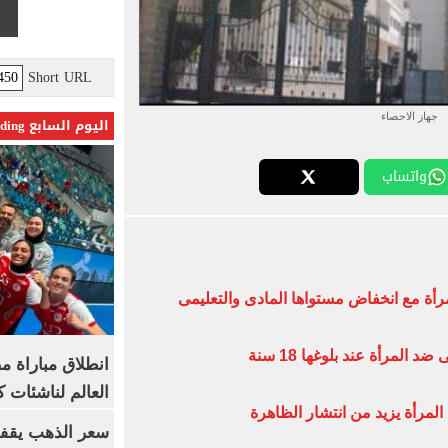
Short URL
جهاز الاحصاء
اليوم السابع Trending
واتساب
مرأة مع انخفاض مستواها المادى والتعليمى
 المرأة عند بلوغها 18 سنة
انطلاق مباراة م
العالم لناشئات ك
المرأة يزيد من انتشار الظاهرة
سعر الذهب يقفز