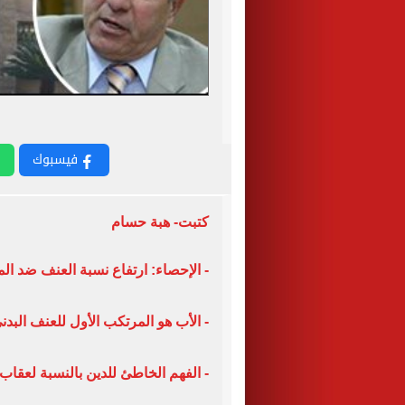
فيسبوك
كتبت- هبة حسام
- الإحصاء: ارتفاع نسبة العنف ضد ال
- الأب هو المرتكب الأول للعنف البدنى ضد
- الفهم الخاطئ للدين بالنسبة لعقاب 