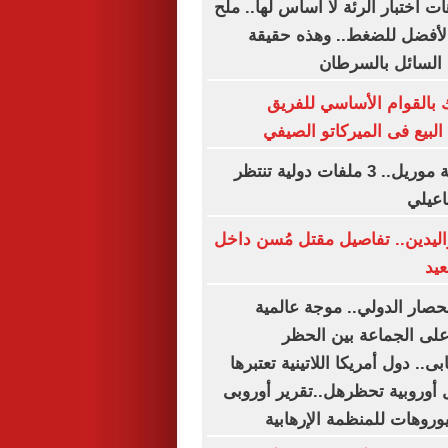
هات اختبار الرئة لا أساس لها.. ملح
 الأفضل للضغط.. وهذه حقيقة
 السائل بالسرطان
بالقوام الأساسي للفريق
بيع فى الميركاتو الصيفي
بعد تسوية قضية موريل.. 3 ملفات دولية تنتظر
اعيلي
واليدين.. تفاصيل مقتل مُسن داخل
يد
حصار الدولي.. موجة عالمية
على الجماعة بين الحظر
ى.. دول أمريكا اللاتينية تعتبرها
ية و10 دول أوروبية تحظرهل..تقرير أوروبى
وروهات للمنظمة الإرهابية