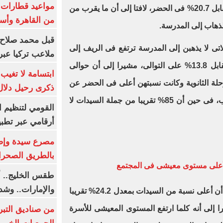
نسبة هذه الفئة 22.4% فى الريف مقابل 20.7% فى الحضر، لافتا إلى أن ما يقرب من
من القاهرة وأس
قبل محمد صلاح.
تى لا يذهبن إلى المدرسة ترتفع فى الريف إلى
ملاعب تركيا عبر 
أكثر من ضعف الحضر بـ 29.6% مقابل 13.8% على التوالى، مشيرا إلى أن حوالى
ابتسامة لا تغيب.
حلة الثانوية وكانت نسبتهن أعلى فى الحضر عن
ذكرى رحيل دلال 
الريف بـ 42.1% مقابل 36.3 بالترتيب، فى حين أن 85% تقريبا من جملة السيدات لا
القومي لتنظيم ا
أرقامي عبر تطبيق TRA
بالطريق الصحرا
طقس الخليج.. أ
والإمارات.. وشد
وأشار الجهاز فى دراسته الأولى إلى أن أعلى نسبة من السيدات بمعدل 24.2% تقريبا
إلى أنه كلما ارتفع المستوى المعيشى للأسرة
من صناديق التبر