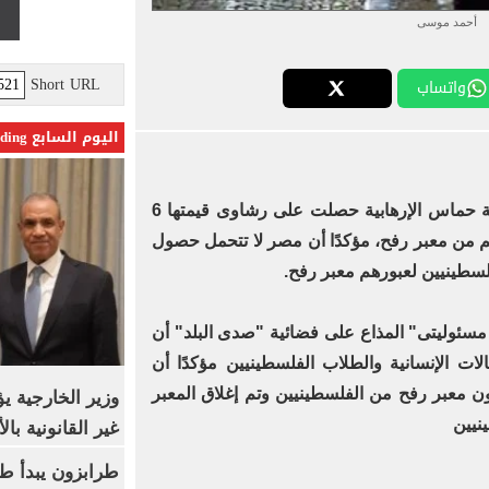
أحمد موسى
Short URL
واتساب
اليوم السابع Trending
قال الإعلامى أحمد موسى، إن حركة حماس الإرهابية حصلت على رشاوى قيمتها 6
م من معبر رفح، مؤكدًا أن مصر لا تتحمل حصول
سطينيين لعبورهم معبر رفح.
ئوليتى" المذاع على فضائية "صدى البلد" أن
ات الإنسانية والطلاب الفلسطينيين مؤكدًا أن
ون معبر رفح من الفلسطينيين وتم إغلاق المعبر
وزير الخارجية 
نيين
غير القانونية با
طرابزون يبدأ ط