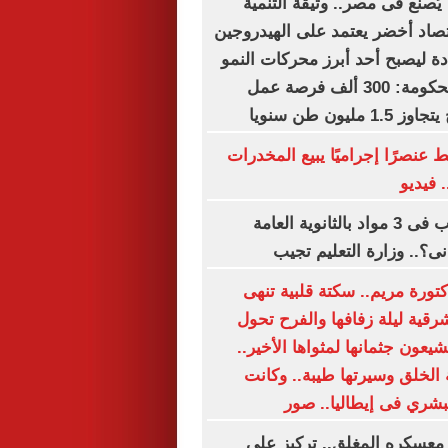
ُصنع فى مصر.. وثيقة التنمية
صاد أخضر يعتمد على الهيدروجين
دة ليصبح أحد أبرز محركات النمو
حتى 2030.. والحكومة: 300 ألف فرصة عمل
ليون طن سنويا
 عنصرًا إجراميًا يبيع المخدرات
 فيديو
هل يحق للراسب فى 3 مواد بالثانوية العامة
نى؟.. وزارة التعليم تجيب
كتورة مريم.. سكتة قلبية تنهى
قية ليلة زفافها والفرح تحول
شيعون جثمانها لمثواها الأخير..
 الخلق وسيرتها طيبة.. وكانت
شري فى إيطاليا.. صور
معسكره المغلق.. تركيز على