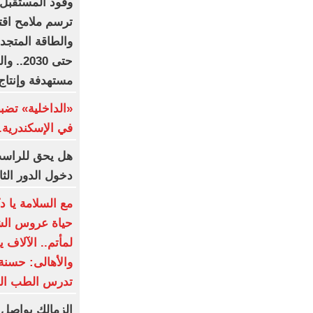
وقود المستقبل ي
ترسم ملامح اقت
والطاقة المتجد
مستهدفة وإنتاج يتجاوز 1.5 م
«الداخلية» تضبط
في الإسكندرية..
دخول الدور الثا
مع السلامة يا د
حياة عروس الشر
لمأتم.. الآلاف ي
والأهالى: حسنة
تدرس الطب الب
الزمالك يواصل 