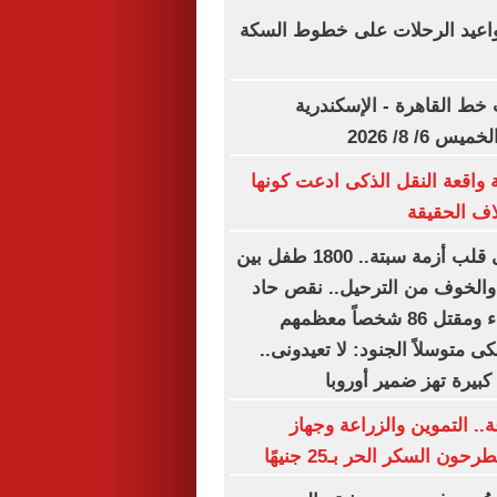
مواعيد الرحلات على خطوط السكة
خط القاهرة - الإسكندرية
 6/ 8/ 2026
 واقعة النقل الذكى ادعت كونها
ف الحقيقة
مأساة صغار فى قلب أزمة سبتة.. 1800 طفل بين
والخوف من الترحيل.. نقص حاد
فى الغذاء والماء ومقتل 86 شخصاً معظمهم
ى متوسلاً الجنود: لا تعيدونى..
كبيرة تهز ضمير أوروبا
× 24 ساعة.. التموين والزراعة وجهاز
 السكر الحر بـ25 جنيهًا