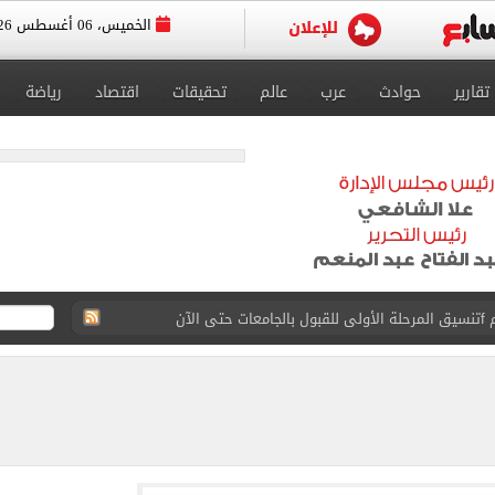
الخميس، 06 أغسطس 2026
تقارير
حوادث
عرب
عالم
تحقيقات
اقتصاد
رياضة
 إلى مثواها الأخير بعد وفاتها ليلة زفافها.. صور
ا حلال أم حرام؟.. أمين الفتوى يجيب «فيديو»