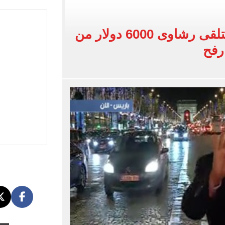
البحرين بمطار العلمين الدولى.. صور
اسية ودياً.. وغياب إمام عاشور
أحمد موسى: حماس تتلقى رشاوى 6000 دولار من
 في إطلاق نار بولاية نورث كارولينا
رفح
 يعلنون طرح السكر الحر بـ25 جنيها من الغد
5 مليار دولار نهاية يوليو