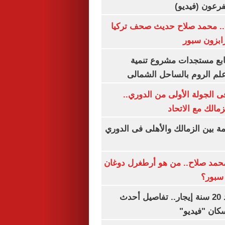
.. محمد صلاح حديث صحف تركيا
رابزون سبور
تابع مستجدات مشروع تنمية
لم الروم بالساحل الشمالى
 الجولة الأولى من الدوري..
زمالك مع الاتحاد
مة بين الزمالك والأهلى فى الدوري
مد صلاح.. من هو أرطغرل دوغان
سبور؟
شقتك ملكك بعد 20 سنة إيجار.. تفاصيل أحدث
كان "فيديو"