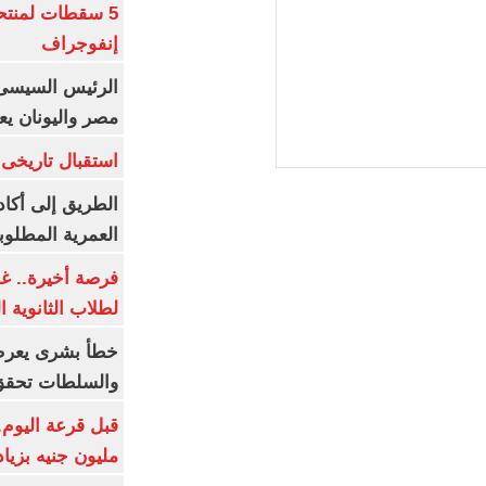
5 سقطات لمنتح
إنفوجراف
الرئيس السيسى:
مصر واليونان يع
استقبال تاريخى 
الطريق إلى أكاد
العمرية المطلوبة
فرصة أخيرة.. غد
لطلاب الثانوية العام
خطأ بشرى يعرض
والسلطات تحقق
مليون جنيه بزيادة 10 أض