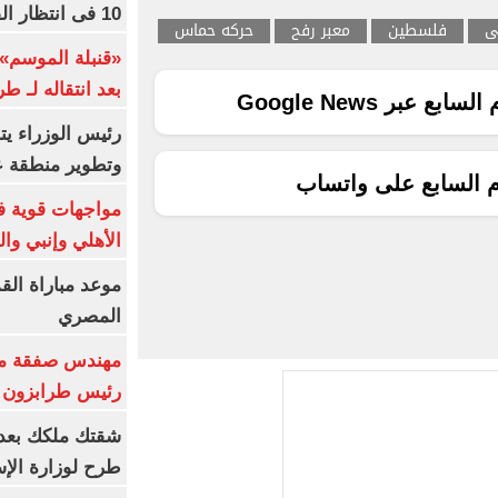
10 فى انتظار الفرعون (فيديو)
ى
فلسطين
معبر رفح
حركه حماس
«قنبلة الموسم»
بعد انتقاله لـ ط
ع عبر Google News
رئيس الوزراء ي
وتطوير منطقة ع
م السابع على واتساب
مواجهات قوية فى
الأهلي وإنبي وال
موعد مباراة الق
المصري
مهندس صفقة مح
رئيس طرابزون 
طرح لوزارة الإس