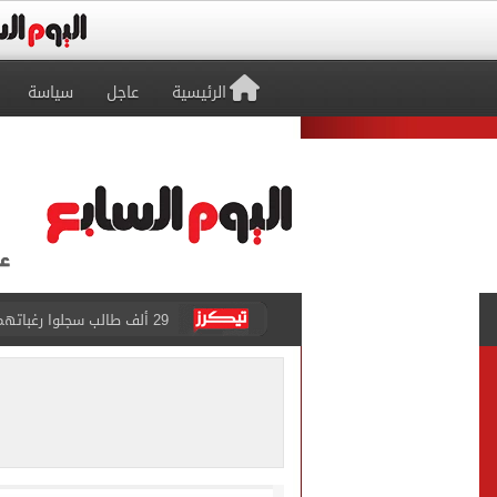
الرئيسية
عاجل
سياسة
29 ألف طالب سجلوا رغباتهم fتنسيق المرحلة الأولى للقبول بالجامعات حتى الآن
حفلات U Arena تنطلق مع الهضبة عمرو دياب ضمن «يلا ساحل 2026» بالعلمين الجديدة
الآلاف يودعون عروس الشرقية
هل التربح من السوشيال ميدي
«يلا ساحل 2026» يقدم نموذجا جديدا للتسويق السياحى عبر المحتوى التفاعلى