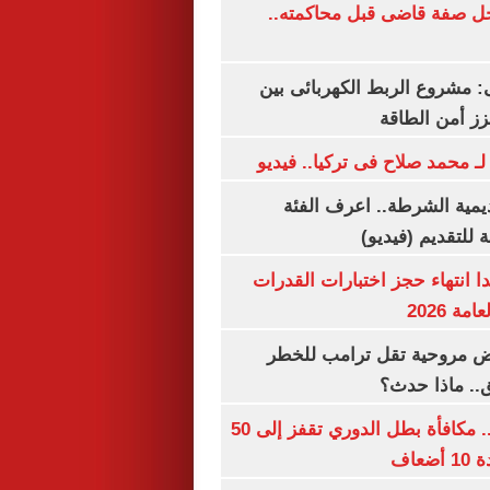
ل صفة قاضى قبل محاكمته..
 مشروع الربط الكهربائى بين
زز أمن الطاقة
لـ محمد صلاح فى تركيا.. فيديو
يمية الشرطة.. اعرف الفئة
 للتقديم (فيديو)
ا انتهاء حجز اختبارات القدرات
ة 2026
 مروحية تقل ترامب للخطر
.. ماذا حدث؟
قبل قرعة اليوم.. مكافأة بطل الدوري تقفز إلى 50
عاف