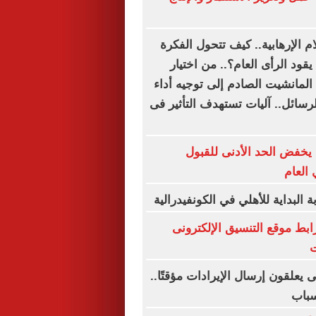
م الإرهابية.. كيف تتحول الفكرة
ود الرأى العام؟.. من اختيار
المانشيت الصادم إلى توجيه أداء
لرسائل.. آليات تستهدف التأثير فى
يخفض الحد الأدنى للقبول
 العام
لبداية للأهلي في الكونفيدرالية
ق 2026.. رابط موقع التنسيق الإلكترونى
ت
يعلقون إرسال الإيرادات مؤقتًا..
سباب