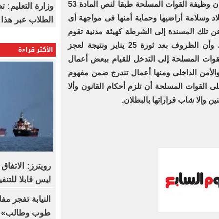
وتطرقت المحكمة فى حيثياتها إلى أن وظيفة القوات المسلحة طبقا لنص المادة 53
وزارة التعليم: ت
اد وسلامة أراضيها وحماية أمنها فى مواجهة أى
الطلاب عبر هذا 
 تلك المسندة إلى الشرطة كهيئة مدنية تقوم
على تنفيذ القوانين والأمن الداخلى، وأن الظروف بعد ثورة 25 يناير ونتيجة لعجز
الأكثر قراءة
وات المسلحة إلى التدخل للقيام ببعض أعمال
الأمن الداخلى ومنها أعمال تندرج ضمن مفهوم
لى القوات المسلحة أن تلزم أحكام القانون وألا
ن وإلا شاب قراراتها بالبطلان.
رويترز: الاتفاق
ليس قابلا للتنف
النيابة تفجر م
طوب وطالب» م