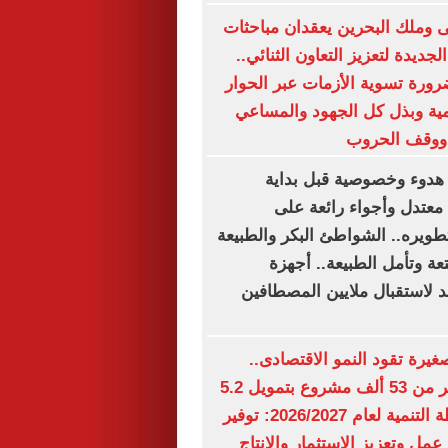
 وملك البحرين يعقدان مباحثات
لجديدة لتعزيز التعاون الثنائي..
ورة تسوية الأزمات عبر الحوار
ية وبذل كل الجهود والمساعي
 ووقف الحروب
دوء وخصوصية قبل بداية
عتدل وأجواء رائعة على
طويره.. الشواطئ البكر والطبيعة
تعة وتأمل الطبيعة.. أجهزة
 لاستقبال ملايين المصطافين
يرة تقود النمو الاقتصادى..
الدولة تدعم أكثر من 53 ألف مشروع بتمويل 5.2
مليار جنيه.. خطة التنمية لعام 2026/2027: توفير
 عمل وتعزيز الاستثمار والإنتاج