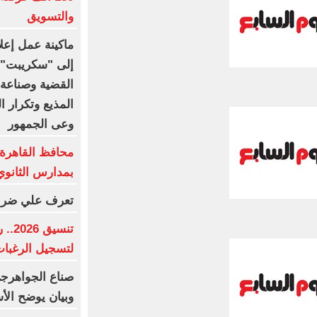
والتسويق
ماكينة عمل إعلا
إلى "سكريبت" يق
القضية وصناعة 
المذيع وتكرار ا
وعى الجمهور
محافظ القاهرة 
بمدارس الثانوي
تعرف علي ضربة ا
تنسي
لتسجيل الرغبا
صناع الجواهرجى 
وبيان يوضح الأ