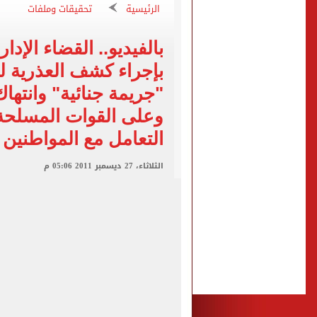
من داخل ستاد طرابزون.. الج
الرئيسية
تحقيقات وملفات
القومي لتنظيم الاتصالات يعلن
بالفيديو.. القضاء الإ
الذهب على مدار الساعة.. جرام عيار 21 يسج
بإجراء كشف العذرية لل
الداخلية تضبط المتهمة بالتر
"جريمة جنائية" وانتها
توافد جماهير طرابزون على م
وعلى القوات المسلحة 
التعامل مع المواطنين
الثلاثاء، 27 ديسمبر 2011 05:06 م