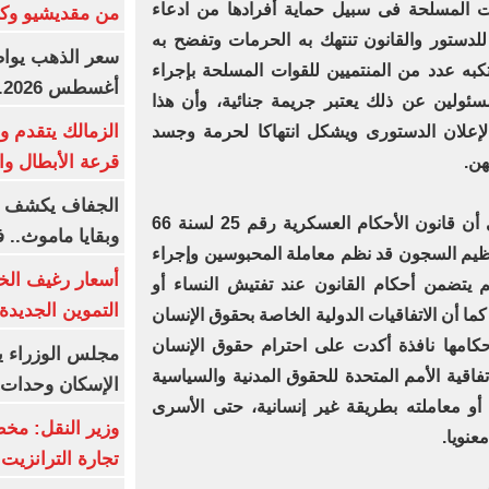
ت المسلحة فى سبيل حماية أفرادها من ادعاء
من مقديشيو وكيت
لدستور والقانون تنتهك به الحرمات وتفضح به
كبه عدد من المنتميين للقوات المسلحة بإجراء
أغسطس 2026.. بكم سعر عيار 21؟
ئولين عن ذلك يعتبر جريمة جنائية، وأن هذا
الزمالك يتقدم و
الإعلان الدستورى ويشكل انتهاكا لحرمة وجسد
قرعة الأبطال وال
هن.
الجفاف يكشف أس
وأشارت محكمة القضاء الإدارى إلى أن قانون الأحكام العسكرية رقم 25 لسنة 66
وبقايا ماموث.. 
 قوانين تنظيم السجون قد نظم معاملة المحبوسين وإجراء
أسعار رغيف الخب
تضمن أحكام القانون عند تفتيش النساء أو
التموين الجديدة
ا أن الاتفاقيات الدولية الخاصة بحقوق الإنسان
كامها نافذة أكدت على احترام حقوق الإنسان
مجلس الوزراء 
نصت المادتين 7 و10 من اتفاقية الأمم المتحدة للحقوق المدنية والسياسية
الإسكان وحدات س
و معاملته بطريقة غير إنسانية، حتى الأسرى
وزير النقل: م
عنويا.
تجارة الترانزيت