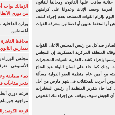
نائية يعاقب عليها القانون، ومخالفا للقانون
الزمالك يواجه أ
ا لحرمة وجسد الإناث وعدوانا على كرامتهن
من دورى الأبطا
اليوم بإلزام القوات المسلحة بعدم إجراء كشف
زهن أو التحفظ عليهن أو اعتقالهن بمعرفة القوات
أغسطس
محافظ القاهرة 
لصادر ضد كل من رئيس المجلس الأعلى للقوات
بمدارس الثانوي 
قائد المنطقة المركزية العسكرية، إن المجلس
سميا بإجراء كشف العذرية للفتيات المحتجزات
الأسبوعي.. تعر
، وذلك كما جاء على لسان اللواء عبد الفتاح
ه مع أمين عام منظمة العفو الدولية مسألة
دماء مطابقة وع
فحوص أجريت للمعتقلات فى شهر مارس من أجل
يفجر مفاجآت ف
كما جاء بتقرير المنظمة أن رئيس المخابرات
قرعة دوري أبطال
ة أن الجيش سوف يتوقف عن إجراء تلك الفحوص
مواجهة جورماهيا
قرعة الكونفدرال