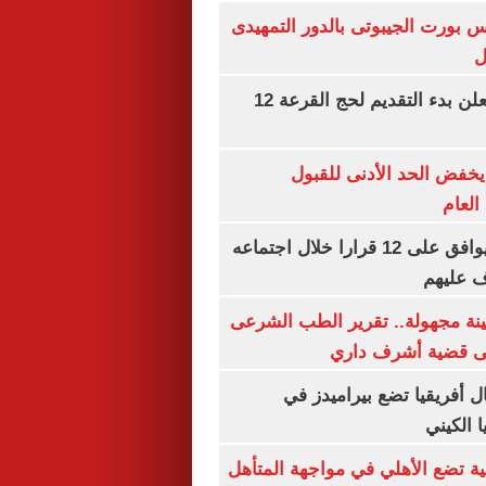
س بورت الجيبوتى بالدور التمهيدى
ل
وزارة الداخلية تعلن بدء التقديم لحج القرعة 12
يخفض الحد الأدنى للقبول
العام
مجلس الوزراء يوافق على 12 قرارا خلال اجتماعه
ف عليهم
ينة مجهولة.. تقرير الطب الشرعى
ى قضية أشرف داري
 أفريقيا تضع بيراميدز في
 الكيني
ية تضع الأهلي في مواجهة المتأهل