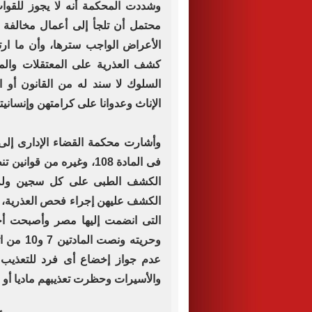
وشددت المحكمة أنه لا يجوز للقوا
محتمل أن تلجأ إلى أعمال مخالفة ل
الأعراض الواجب سترها، وأن ما ارت
كشف العذرية على المعتقلات والمس
السلوك لا سند له من القانون أو 
الإناث وعدوانا على كرامتهن وإنسانيت
فى المادة 108، وغيره من
الكشف الطبى على كل سجين ولم ي
الكشف عليهن إجراء فحص العذرية، كم
التى انضمت إليها مصر وأصبحت أح
وحريته و
عدم جواز إخضاع أى فرد للتعذيب أ
والأسيرات وحظرت تعذيبهم ماديا أو م