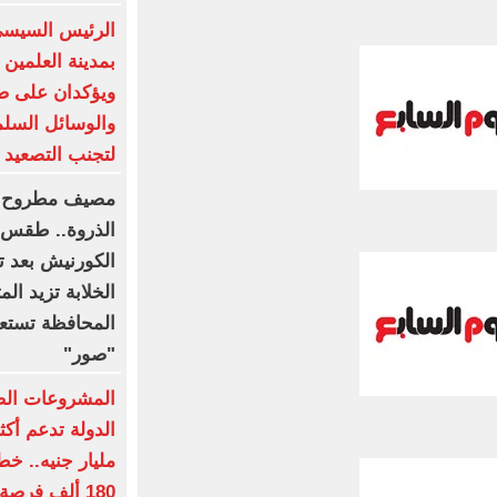
الرئيس السيسى
بمدينة العلمين ا
ويؤكدان على ضر
والوسائل السلم
لتجنب التصعيد
مصيف مطروح ه
الذروة.. طقس م
الكورنيش بعد ت
الخلابة تزيد الم
المحافظة تستعد
"صور"
المشروعات الصغ
180 ألف فرصة