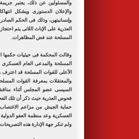
والمسئولين عن ذلك، يعتبر جريمة ج
والإعلان الدستورى ويشكل انتهاك
وإنسانيتهن، وذلك فى الحكم الصادر 
العذرية على الإناث اللاتى يتم احتجا
المسلحة عند فض المظاهرات.
وقالت المحكمة فى حيثيات حكمها ا
المسلحة والمدعى العام العسكرى و
الأعلى للقوات المسلحة قد اعترف ر
والمعتقلات بمعرفة القوات المسلحة
السيسى عضو المجلس أثناء مناقشت
فحوص العذرية حيث ذكر أن تلك ال
حماية الجيش من مزاعم الاغتصاب. 
العسكرية وعد منظمة العفو الدولي
ولم تنكر جهة الإدارة هذه التصريحات.