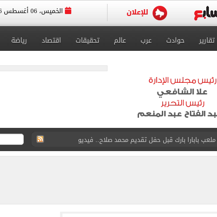
الخميس، 06 أغسطس 2026
تقارير
حوادث
عرب
عالم
تحقيقات
اقتصاد
رياضة
 لتنسيق القبول بالثانوى العام إلى 232 درجة
 ناشئات مصر لكرة اليد ببلوغ نصف نهائي كأس العالم
واستوقف السيارات بالشارع لفحصها
في الساحل الشمالي خلال أيام