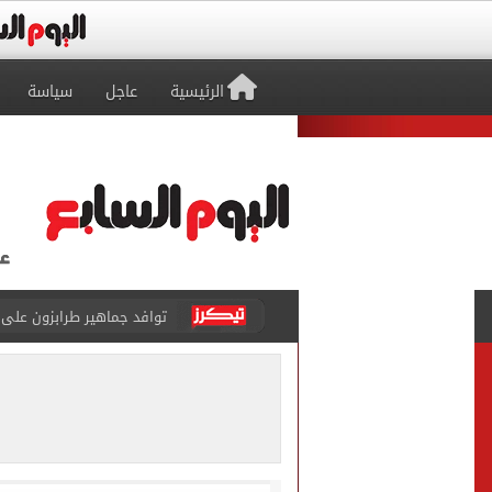
الرئيسية
عاجل
سياسة
غلق كلى بشارع 26 يوليو بالاتجاه القادم من كوبرى 15 مايو لميدان لبنان
محافظ الأقصر يخفض الحد الأدنى
الرئيس السيسي يهنئ منتخب
ضبط شخص انتحل صفة ضابط 
ملك قورة تحتفل بخطوبتها 