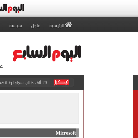
الرئيسية
عاجل
سياسة
حفلات U Arena تنطلق مع الهضبة عمرو دياب ضمن «يلا ساحل 2026» بالعلمين الجديدة
الآلاف يودعون عروس الشرقية
هل التربح من السوشيال ميدي
«يلا ساحل 2026» يقدم نموذجا جديدا للتسويق السياحى عبر المحتوى التفاعلى
الرئيس السيسى يستقبل ملك 
Microsoft
الأهلى يقسو على النجوم بسد