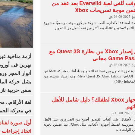
مايكروسوفت تُلغى لعبة Everwild بعد عقد من
من موجة تسريحات Xbox
ة لصناعة الألعاب، ألغت شركة مايكروسوفت رسميًا مشروع
ميتا تُطلق إصدار Xbox من نظارة Quest 3S مع
أزمة مناخية غير
نهرين فى أوروب
في خطوة جديدة تعزز التعاون بين عمالقة التكنولوجيا، أعلنت شركة Meta عن
أنوار المجر ورو
إطلاق الإصدار الخاص Meta Quest 3S Xbox Edition، وهو إصدار محدود من
تلط (MR)..
سفن حربية ناز
كيف تُعد جهاز Xbox لطفلك؟ دليل شامل للأهل
لغة الأرقام.. م
ائهم
في معركة الجما
ال الأطفال على ألعاب الفيديو، أصبح من الضروري على الأهل
أول صورة لفتاة
اتخاذ خطوات مدروسة لضبط أجهزة الألعاب، مثل Xbox، بما يضمن تجربة
ي الوقت ذاته
اتخاذ إجراءات ق