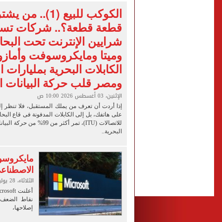
فوكس نيوز: مقتل عدة أشخاص
الكوكب للبيع (1).. 
قطعة قطعة؟.. شركات تست
التموين والزراعة وجهاز مستقبل مصر
شرايين الإنترنت تحت البحا
البنك المركزى: ارتفاع الاحتياطى الأجنبى لـ 6.3
وميتا ومايكروسوفت وأمازو
29 ألف طالب سجلوا رغباتهم fتنسيق المرحلة الأولى للقبول بالجامعات حتى الآن
الكابلات البحرية بمليارات ا
ومصر قلب حركة البيانات ال
الإثنين، 03 أغسطس 2026 10:00 ص
إذا أردت أن تعرف من يملك المستقبل، فلا تنظر إل
على هاتفك، بل إلى الكابلات المدفونة فى قاع البحار،
للاتصالات (ITU)، تمر أكثر من 99
البحرية..
مايكروسوف
الاصطناعي
الثلاثاء، 28 يوليو 2026 10:00 م
نقاط الضعف د
إصلاحها،