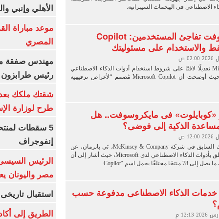
اء الاصطناعي في الهجمات السيبرانية.
الأهلي وإنبي وال
موعد مباراة الق
مايكروسوفت تفاجئ المستخدمين: Copilot
المصري
قط والاستخدام على مسئوليتك
مهندس صفقة مح
أجرت Microsoft تعديلًا لافتًا على شروط استخدام أدوات الذكاء الاصطناعي
رئيس طرابزون 
الخاصة بها، حيث أوضحت أن Microsoft Copilot مُصمم “لأغراض ترفيهية
طرح لوزارة الإس
ار «كوبايلوت» فى مايكروسوفت.. هل
مساعدة الذكية إلى فوضى؟
5 سقطات لمنتح
إنفوجراف
كشف الشريك السابق في شركة McKinsey & Company، تَي بانرمان، عن
رقم لافت يتعلق بأدوات الذكاء الاصطناعي لدى Microsoft، حيث أشار إلى أن
الرئيس السيسى:
ًا مختلفًا يحمل اسم “Copilot.
مصر واليونان يع
خدمات الذكاء الاصطناعى مدفوعة حسب
استقبال تاريخى 
؟
الطريق إلى أكاد