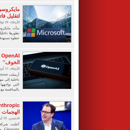
لتقليل فا
الأربعاء، 08 يوليو 2026 11:09 ص
بدأت مايكروس
خطوة تستهدف ت
الخوف”
الأربعاء، 15 أبريل 2026 09:00 ص
داخلية إلى مو
التي تواجهه
بالمنافسة مع شركة c
الهجمات الس
الخميس، 09 أبريل 2026 06:00 ص
wing