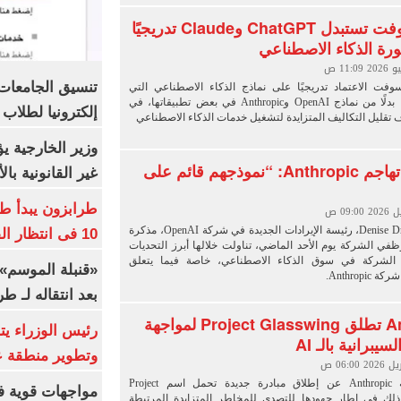
مايكروسوفت تستبدل ChatGPT وClaude تدريجيًا
تورة الذكاء الاصطناعي
وفت الاعتماد تدريجيًا على نماذج الذكاء الاصطناعي التي
تطورها داخليًا بدلًا من نماذج OpenAI وAnthropic في بعض تطبيقاتها، في
إلكترونيا لطلاب 
قليل التكاليف المتزايدة لتشغيل خدمات الذكاء الاصطناعي
وزير الخارجية 
OpenAI تهاجم Anthropic: “نموذجهم قائم على
غير القانونية با
طرابزون يبدأ ط
أرسلت Denise Dresser، رئيسة الإيرادات الجديدة في شركة OpenAI، مذكرة
10 فى انتظار الفرعون (فيديو)
ظفي الشركة يوم الأحد الماضي، تناولت خلالها أبرز التحديات
ا الشركة في سوق الذكاء الاصطناعي، خاصة فيما يتعلق
«قنبلة الموسم»
Anthropi.
بعد انتقاله لـ ط
Anthropic تطلق Project Glasswing لمواجهة
رئيس الوزراء ي
يبرانية بالـ AI
وتطوير منطقة ع
أعلنت شركة Anthropic عن إطلاق مبادرة جديدة تحمل اسم Project
مواجهات قوية فى
Glass، وذلك في إطار جهودها للتصدي للمخاطر المتزايدة المرتبطة