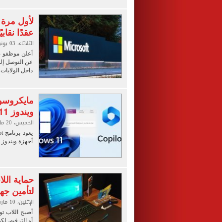
لأول مرة ف
عقدًا نقاب
الثلاثاء، 03 يونيو 2025 02:00 ص
عن التوصل إل
داخل الولايات 
ويندوز 11 بعد إزالته عن طريق الخطأ
الخميس، 20 مارس 2025 09:00 م
أجهزة ويندوز 11، وفي تحديث لصفحة الدعم.
لتأمين جها
الإثنين، 10 مارس 2025 09:00 م
أصبح اللاب تو
أو الترفيه، لك