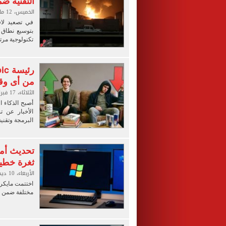
التقنية ض
الخميس، 12 مارس 2026 02:26 م
في تصعيد لاف
بتوسيع نطاق 
تكنولوجية مرتب
من أى و
الثلاثاء، 17 فبراير 2026 02:00 ص
أصبح الذكاء 
الأخبار عن 
البرمجة وتقني
ثغرة خطير
الأربعاء، 10 ديسمبر 2025 02:56 م
مختلفة ضمن من