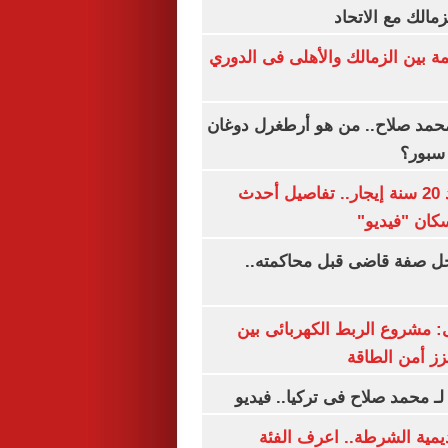
زمالك مع الاتحاد
مة بين الزمالك والأهلى فى الدوري
مد صلاح.. من هو أرطغرل دوغان
سبور؟
شقتك ملكك بعد 20 سنة إيجار.. تفاصيل أحدث
كان "فيديو"
ل صفة قاضى قبل محاكمته..
 مشروع الربط الكهربائى بين
زز أمن الطاقة
لـ محمد صلاح فى تركيا.. فيديو
يمية الشرطة.. اعرف الفئة