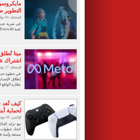
التطوير ض
الجمعة، 04 يوليو 2025 03:00 ص
في ضربة جديد
لعبة Everwild التابع لاستوديو Rare، بعد أكثر من عقد كامل من التطوير.
اشتراك Game Pass مجانى
الجمعة، 27 يونيو 2025 05:00 ص
نظارة الواقع المخ
لحماية أبن
الإثنين، 09 يونيو 2025 10:00 م
مع تزايد إقب
ممتعة وآمنة ف