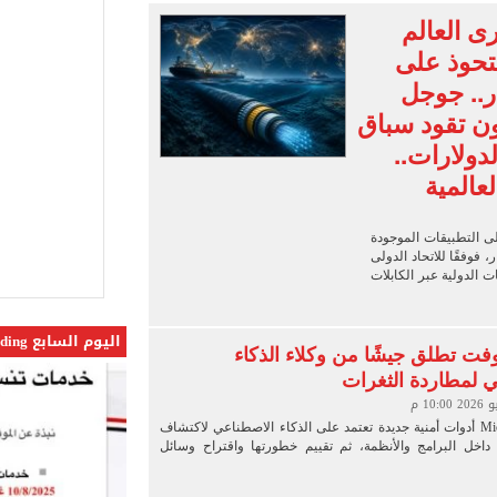
 في إطلاق نار بولاية نورث كارولينا
من يشترى العالم
حوذ على
 يعلنون طرح السكر الحر بـ25 جنيها من الغد
ر.. جوجل
5 مليار دولار نهاية يوليو
ن تقود سباق
لدولارات..
عالمية
ى التطبيقات الموجودة
 فوفقًا للاتحاد الدولى
% من حركة البيانات الدولية عبر الكابلات
اليوم السابع Trending
ت تطلق جيشًا من وكلاء الذكاء
 لمطاردة الثغرات
أعلنت Microsoft أدوات أمنية جديدة تعتمد على الذكاء الاصطناعي لاكتشاف
اخل البرامج والأنظمة، ثم تقييم خطورتها واقتراح وسائل