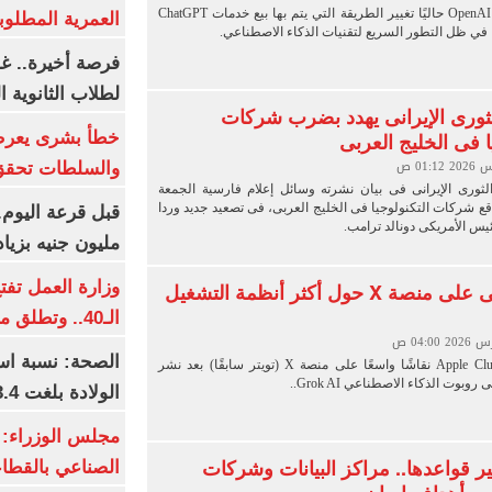
تدرس شركة OpenAI حاليًا تغيير الطريقة التي يتم بها بيع خدمات ChatGPT
العمرية المطلوبة
في ظل التطور السريع لتقنيات الذكاء الاصطناعي.
فرصة أخيرة.. غد
لطلاب الثانوية العام
ثورى الإيرانى يهدد بضرب شركات
ا فى الخليج العربى
خطأ بشرى يعرض
والسلطات تحقق
ثورى الإيرانى فى بيان نشرته وسائل إعلام فارسية الجمعة
ع شركات التكنولوجيا فى الخليج العربى، فى تصعيد جديد وردا
ئيس الأمريكى دونالد ترامب.
مليون جنيه بزيادة 10 أض
وزارة العمل تف
نقاش تقنى على منصة X حول أكثر أنظمة التشغيل
الـ40.. وتطلق مبادرة دعم الخبرات
الصحة: نسبة اس
أثار حساب Apple Club نقاشًا واسعًا على منصة X (تويتر سابقًا) بعد نشر
وبوت الذكاء الاصطناعي Grok AI..
الولادة بلغت 63.4% خلال 2026
مجلس الوزراء: 
ر قواعدها.. مراكز البيانات وشركات
الصناعي بالقطاع