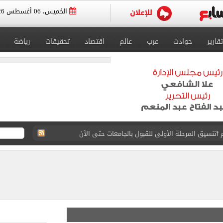
الخميس، 06 أغسطس 2026
تقارير
حوادث
عرب
عالم
اقتصاد
تحقيقات
رياضة
 إلى مثواها الأخير بعد وفاتها ليلة زفافها.. صور
ا حلال أم حرام؟.. أمين الفتوى يجيب «فيديو»
البحرين بمطار العلمين الدولى.. صور
اسية ودياً.. وغياب إمام عاشور