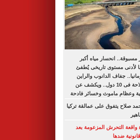
 مسبوقة.. انحسار مياه أكبر
ا لأدنى مستوى تاريخى يُطفئ
مانيا.. جفاف الدانوب والراين
يشل حركة الملاحة فى 10 دول.. ويكشف عن
ية وعظام ماموث وخسائر فادحة
حمد صلاح يتفوق على عمالقة تركيا
هير
 واقعة التحرش المزعومة بعد
انونية ضدها