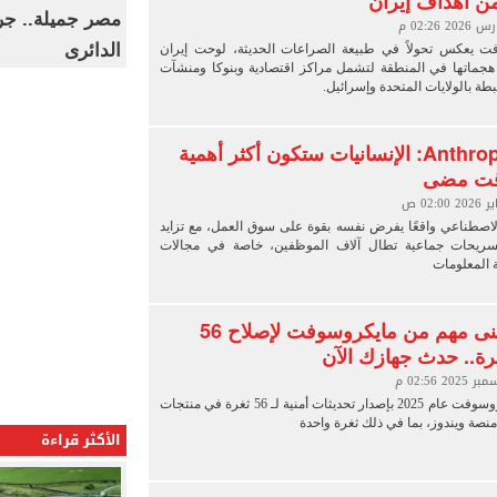
من أهداف إيران
مصر جميلة.. جرا
الدائرى
ت يعكس تحولاً في طبيعة الصراعات الحديثة، لوحت إيران
هجماتها في المنطقة لتشمل مراكز اقتصادية وبنوكا ومنشآت
طة بالولايات المتحدة وإسرائيل.
رئيسة Anthropic: الإنسانيات ستكون أكثر أهمية
قت مضى
الاصطناعي واقعًا يفرض نفسه بقوة على سوق العمل، مع تزايد
تسريحات جماعية تطال آلاف الموظفين، خاصة في مجالات
ة المعلومات
تحديث أمنى مهم من مايكروسوفت لإصلاح 56
ة.. حدث جهازك الآن
اختتمت مايكروسوفت عام 2025 بإصدار تحديثات أمنية لـ 56 ثغرة في منتجات
صة ويندوز، بما في ذلك ثغرة واحدة
الأكثر قراءة