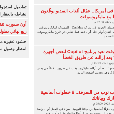
تفاصيل استجوا
ى أمريكا.. عمّال ألعاب الفيديو يوقّعون
نشاطه بالعقارا
يًا مع مايكروسوفت
أون سبورت تنقل
أعلن موظفو ضمان الجودة في شركة ZeniMax - المملوكة لمايكروسوفت -
ربع نهائي بطولة
ى اتفاق أولي على أول عقد عمل نقابي في تاريخ مايكروسوفت
المتحدة
حشود غفيرة من
انتظار وصول مح
مايكروسوفت تعيد برنامج Copilot لبعض أجهزة
يعود برنامج Copilot بعد أن أزالته مايكروسوفت عن طريق الخطأ من بعض
حماية اللاب توب من السرقة.. 8 خطوات أساسية
زك وبياناتك
ب جزءًا أساسيًا من حياتنا اليومية، سواء في العمل أو الدراسة
ن مع تزايد استخدامه، تزداد أيضًا مخاطر فقدانه أو سرقته