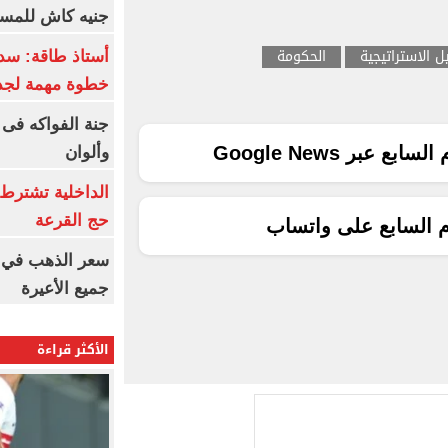
جنيه كاش للمست
ل الاستراتيجية
الحكومة
أستاذ طاقة: سد
خطوة مهمة لجذ
جنة الفواكه فى
ع عبر Google News
وألوان
الداخلية تشترط 
حج القرعة
م السابع على واتساب
سعر الذهب في ا
جميع الأعيرة
الأكثر قراءة