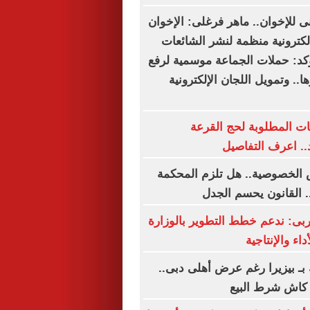
نى للإخوان.. ماهر فرغلى: الإخوان
لكترونية منظمة لنشر الشائعات
ؤكد: حملات الجماعة موسمية لرفع
.. وتمويل اللجان الإلكترونية
ت المطلوبة لحج القرعة
.. اعرف التفاصيل
 الخصوصية.. هل تلزم المحكمة
. القانون يحسم الجدل
حربى: ندعم خطط التطوير بالوزارة
اء والإنتاجية
بـ بيزيرا رغم عرض أهلى دبى..