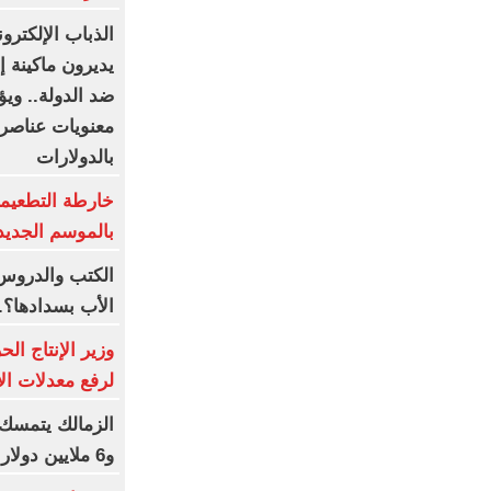
الذباب الإلكترو
يديرون ماكينة إ
ضد الدولة.. وي
معنويات عناصرها
بالدولارات
خارطة التطعيما
بالموسم الجديد
الكتب والدروس
الأب بسدادها؟.
وزير الإنتاج ال
لرفع معدلات الأد
الزمالك يتمسك 
و6 ملايين دولار كاش شرط البيع