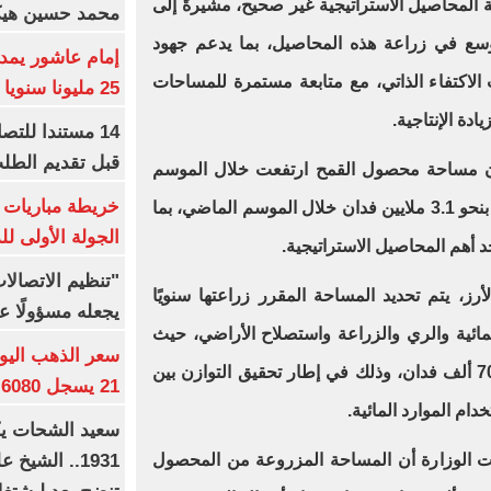
ة المحاصيل الاستراتيجية غير صحيح، مشيرةً إلى
محمد حسين هيكل
وسع في زراعة هذه المحاصيل، بما يدعم جهود
 الاكتفاء الذاتي، مع متابعة مستمرة للمساحات
25 مليونا سنويا وعقد إعلاني
ادة الإنتاجية.
14 مستندا للتص
قبل تقديم الطل
أن مساحة محصول القمح ارتفعت خلال الموسم
خريطة مباريات ا
الحالي إلى 3.7 ملايين فدان، مقارنة بنحو 3.1 ملايين فدان خلال الموسم الماضي، بما
الجولة الأولى ل
أهم المحاصيل الاستراتيجية.
"تنظيم الاتصال
ز، يتم تحديد المساحة المقرر زراعتها سنويًا
يجعله مسؤولًا عن
مائية والري والزراعة واستصلاح الأراضي، حيث
تبلغ المساحة المقررة نحو مليون و70 ألف فدان، وذلك في إطار تحقيق التوازن بين
21 يسجل 6080 جنيها
ام الموارد المائية.
1931.. الشي
الوزارة أن المساحة المزروعة من المحصول