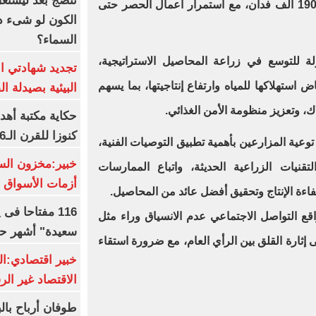
تنضج بعد ليشتغل 
تجاوزت -وفقًا للحصر المبدئي- نحو 190 ألف فدان، مع استمرار أعمال الحصر حتى
الكون لو شىء دم
السماء؟
لة للتوسع في زراعة المحاصيل الاستراتيجية،
تجديد شهادتي الأ
 استهلاكها للمياه وارتفاع إنتاجيتها، بما يسهم
البيئية بصيدلة ال
اك، وتعزيز منظومة الأمن الغذائي.
حكاية مكتبة أهد
كنوزا للقرن الـ16 ميلاديا
وعية المزارعين بأهمية تطبيق التوصيات الفنية،
خبير:مخزون الس
قنيات الزراعية الحديثة، واتباع الممارسات
أزمات الأسواق ا
فاءة الإنتاج وتحقيق أفضل عائد من المحاصيل.
116 مفتاحا فى
قع التواصل الاجتماعي عدم الانسياق وراء مثل
سعيدة" أشهر حا
ى إثارة القلق بين الرأي العام، مع ضرورة استقاء
خبير اقتصادي:ال
الاقتصاد غير ال