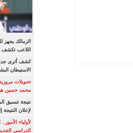
الزمالك يجهز لل
اللاعب تكشف م
كشف أثرى جديد 
الاستيطان البش
تحويلات مرورية
محمد حسين هيك
نتيجة تنسيق الم
لإعلان النتيجة إل
لأولياء الأمور.
الدراسى الجديد 027