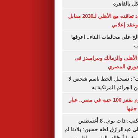
 بالقاهرة
إمام عاشور يمدد تعاقده مع الأهلي لـ2030 مقابل
الح على مخالفات البناء.. اعرفها
ب
لأهلى والزمالك وبيراميدز فى
لدوري المصري
ات": تسجيل الخط باسم شخص لا
 الجرائم المرتكبة به
سعر الذهب اليوم يقفز 100 جنيه في مصر.. عيار
سعيد الشحات يكتب: ذات يوم.. 8 أغسطس
خ على عبدالرازق لطه حسين: بلادنا لم