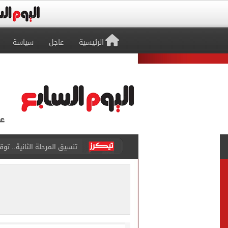
الرئيسية
عاجل
سياسة
إمام عاشور يمدد تعاقده مع الأهلي لـ2030 مقابل 25 مليون
نتيجة تنسيق المرحلة الأولى.
أجواء شديدة الحرارة.. الأ
تيك توك علمني.. اعترافات 
مياه الشرب بالجيزة: عودة ا