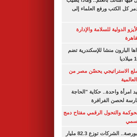
فيها أمثالك بالعلم.. وماذا يصيب
ر كل الكتب ورفع العلماء إلى
يزو الدولية للسلامة والإدارة
قاهرة
اها البارون منشا للإسكندرية تضم
لع الاستراتيجي يحصّن مصر من
لعالمية
 يد امرأة واحدة.. حكاية "الحاجة
رسة لحصن الفرافرة
حوكمة والتحول الرقمي مفتاح دمج
رسمي
طوفان أرباح بالبورصة.. الشركات توزع 82.3 مليار