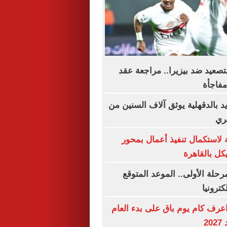
تصعيد ضد بيزيرا.. مراجعة عقد
فاجأة
بالدقهلية يوثق آلاف السنين من
ري
 لاستكمال تنفيذ أعمال بمحور
ل بالقاهرة
رحلة الأولى.. الموعد المتوقع
كترونيا
. اعرف كام يوم باق على بدء العام
2