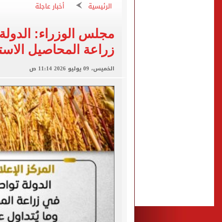
تقارير: انتقال محمد صلاح لـ 
الرئيسية
أخبار عاجلة
كشف أثرى جديد بالدقهلية 
مجلس الوزراء: الدولة
تحويلات مرورية لاستكمال ت
زراعة المحاصيل الاستر
الأهلي يختتم مرانه الصباحي
تنسيق المرحلة الثانية.. تو
الخميس، 09 يوليو 2026 11:14 ص