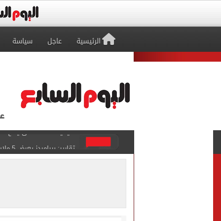
الرئيسية
عاجل
سياسة
تقارير: بيراميدز يعرض 5 ملايين دولار راتباً لحسم صفقة يوسف النصيري
هل يتغير رقم الجلوس فى امتح
طرابزون سبور يخوض مباراة 
أجواء شديدة الحرارة.. الأر
رابطة الأندية تكشف جدول م