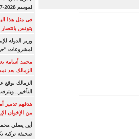
لموسم 2026-2027
فى مثل هذا الي
بتونس بانتصار 
وزير الدولة للإن
لمشروعات "حيا
محمد أسامة يعو
الزمالك بعد تمس
الزمالك يوقع ع
التأخير.. ويتر
هدفهم تدمير أمر
من الإخوان الإر
أين يصلي محمد 
صحيفة تركية ت