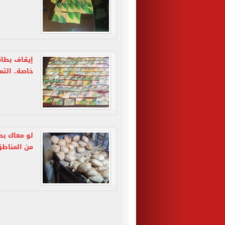
إيقاف بطاق
خاصة.. الت
لو معاك بط
من المناطق