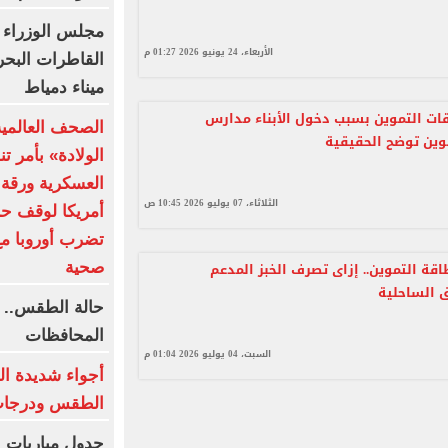
مجلس الوزراء 
الأربعاء، 24 يونيو 2026 01:27 م
القاطرات البح
ميناء دمياط
ات التموين بسبب دخول الأبناء مدارس
الصحف العالمي
موين توضح الحقيقية
الولادة» بأمر ت
العسكرية ورقة 
الثلاثاء، 07 يوليو 2026 10:45 ص
أمريكا لوقف حر
تضرب أوروبا مع
اقة التموين.. إزاى تصرف الخبز المدعم
صحية
 الساحلية
المحافظات
السبت، 04 يوليو 2026 01:04 م
أجواء شديدة ال
الطقس ودرجات 
جدول مباريات ا