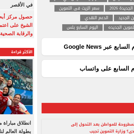
في الأقصر
ديدة 2026
سعر الزيت فى التموين
ن الجديد
الدعم النقدي
حصول مركز أبحا
الشيخ على اعتماد
موين الجديده
اليوم السابع بلس
والرقابة الصحية
ع عبر Google News
الأكثر قراءة
م السابع على واتساب
انطلاق مباراة 
لمطروحة للمواطن بعد التحول إلى
دى؟ وزارة التموين تجيب
بطولة العالم لن