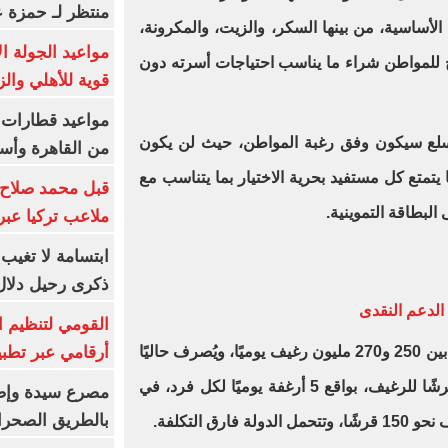
منتظر لـ حمزة ع
لأساسية، من بينها السكر، والزيت، والمكرونة،
مواعيد الجولة ا
ح للمواطن شراء ما يناسب احتياجات أسرته دون
قوية للأهلي والز
لع سيكون وفق رغبة المواطن، حيث لن يكون
من القاهرة وأس
 يتمتع كل مستفيد بحرية الاختيار بما يتناسب مع
قبل محمد صلاح.
لبطاقة التموينية.
ملاعب تركيا عبر 
ابتسامة لا تغيب.
ذكرى رحيل دلال 
الدعم النقدى
القومي لتنظيم ا
أرقامي عبر تطبيق TRA
تواصل وزارة التموين إنتاج ما يتراوح بين 250 و270 مليون رغيف يوميًا، ويُصرف حاليًا
على البطاقات التموينية بسعر 20 قرشًا للرغيف، بواقع 5 أرغفة يوميًا لكل فرد، في
بالطريق الصحرا
رق التكلفة.