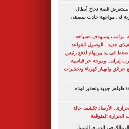
يستعرض قصة نجاح أبطال
رية فى مواجهة حادث سفينتى
ة: ترامب يستهدف «سياحة
نفيذى جديد.. الوصول للقواعد
ضغط فى يد بيرنهام لدفع رئيس
ب إيران.. وموجة حر قياسية
 حرائق وانهيار كهرباء وتحذيرات
حالة الطقس.. 6 ظواهر جوية وتحذير لهذه
حرارة.. الأرصاد تكشف حالة
الحرارة المتوقعة
لزمالك فى الدورى الممتاز