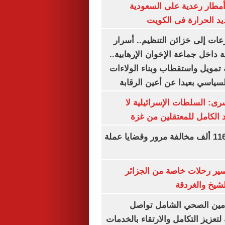
مطار رعدية على السعودية
يد الحرارة فى الكويت
عات إلى خزائن التنظيم.. أسرار
 داخل جماعة الإخوان الإرهابية..
تمويل واستقطاب وبناء الولاءات
لسياسي بعيدا عن أعين الرقابة
رى: السلطات الإسرائيلية لا
الكامل للمعتقلين من غزة
الداخلية تضبط 116 ألف مخالفة مرور وقضايا عملة
ير رحلات خاصة من الجزائر
لشيخ والغردقة
لتأمين الصحي الشامل تواصل
 لتعزيز التكامل والارتقاء بالخدمات