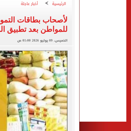
الأهلي ينهي مرانه الأول ف
الرئيسية
أخبار عاجلة
انطلاق مباراة مصر وإسبانيا
لأصحاب بطاقات التموين
الزمالك يبلغ 4 لاعبين بعدم التواجد مع الفريق الأول بالموسم الجديد
للمواطن بعد تطبيق ال
محمد صلاح يتلقى هدية استثن
سيلتيك الاسكتلندى يضع ال
الخميس، 09 يوليو 2026 01:00 ص