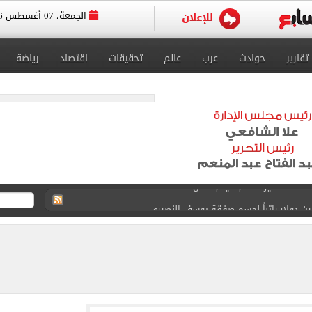
الجمعة، 07 أغسطس 2026
تقارير
حوادث
عرب
عالم
تحقيقات
اقتصاد
رياضة
انات الدور الثانى للثانوية العامة؟.. التعليم توضح
ودية أمام جوزتيبي غداً.. اعرف موقف محمد صلاح
صاد تكشف حالة الطقس ودرجات الحرارة المتوقعة
واعيد مباريات الدوري.. تعديل التوقيتات فى رمضان