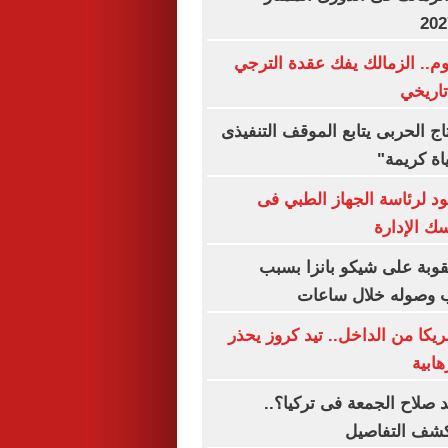
وم.. الزمالك يفك عقدة الترجي
تاريخي
تاج الحربى يتابع الموقف التنفيذى
ة كريمة"
د لرئاسة الجهاز الطبي فى
ك الإدارة
قوبة على شيكو بانزا بسبب
قب وصوله خلال ساعات
يكا من الداخل.. تيد كروز يحذر
هابية
صلاح الجمعة فى تركيا؟..
كشف التفاصيل