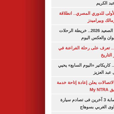
بد الكريم
لأولى للدوري المصري.. انطلاقة
مالك وبيراميدز
مواعيد قطارات الصعيد 2026.. خريطة الرحلات
وان والعكس اليوم
. تعرف على رحلة الفراعنة في
التاريخ
. كاريكاتير «اليوم السابع» يحيي
عبد العزيز
لاتصالات يعلن إعادة إتاحة خدمة
My N
مصرع سيدة وإصابة 3 آخرين فى تصادم سيارة
وى الغربي بسوهاج