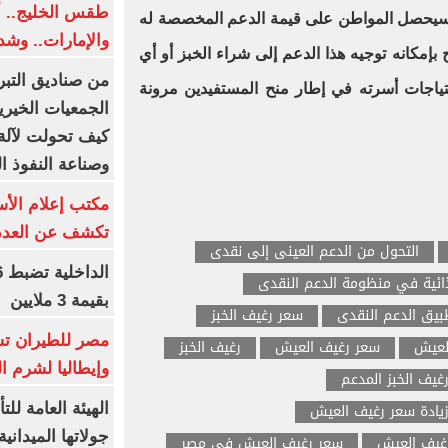
طقس الخليج.. أ
 سيحصل المواطن على قيمة الدعم المخصصة له
والإمارات.. وشد
 بإمكانه توجيه هذا الدعم إلى شراء الخبز أو أي
من صناديق التبر
تياجات أسرته في إطار منح المستفيدين مرونة
الجمعيات الخيرية
كيف تحولت لآلة 
وصناعة النفوذ ا
مكتب إعلام الأس
تكشف عن العدد 
التحول من الدعم العينى إلى نقدى
ئية في منظومة الدعم النقدى
بقيمة 3 ملايين
يق الدعم النقدى
سعر رغيف الخبز
مصر للطيران تس
لعيش
سعر رغيف العيش
رغيف الخبز
وإيطاليا لشرم ا
غيف الخبز المدعم
يادة سعر رغيف العيش
الهيئة العامة ل
جولاتها الميدانية
رغيف العيش
سعر رغيف العيش في مصر