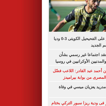
المقاولون يفوز على الفحيحيل الكويتى 3-0 وديا
م الجديد
قد اجتماعا غير رسمي بشأن
لمدنيين الأوكرانيين في روسيا
أحمد عبد القادر: اللاعب فضّل
المصرى من بوابة بيراميدز
مدريد يعزيان ميسي في وفاة
 فى ودية ريزا سبور التركي بختام