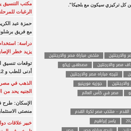
مكتب التنسيق ي
 لكن كل تركيزي سيكون مع بلجيكا".
الرغبات للمرحلة
حمزة عبد الكريم 
مع فريق برشلونة
دراسة: استخدام 
يزيد خطر الإصاب
 والارجنتين
ملخص مباراة مصر والارجنتين
اف مصر والارجنتين
مصطفى زيكو
أدنى للطب و 93.12% للأسنان
ن
نتيجه مباراه مصر والارجنتين
والارجنتين
جوزيه مورينيو
الجنيه يحد من 
و
مصر في كأس العالم
الإسكان: طرح ف
ة القدم – منتخب مصر لكرة القدم
منصتى الاستثمار
ياسر إبراهيم
خبير علاقات دول
نتين
نتيجه مباراه مصر
مصر