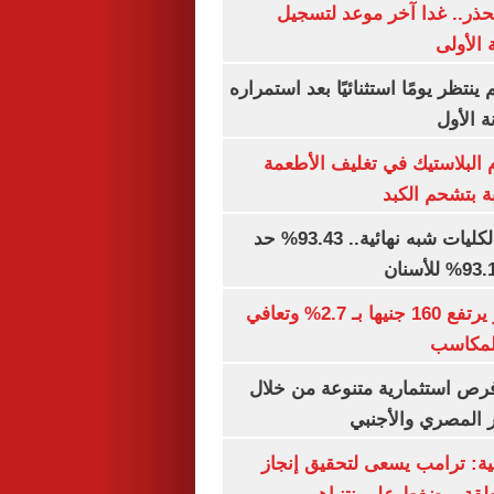
حذر.. غدا آخر موعد لتسجيل
 الأولى
ينتظر يومًا استثنائيًا بعد استمراره
 الأول
البلاستيك في تغليف الأطعمة
ة بتشحم الكبد
توقعات تنسيق الكليات شبه نهائية.. 93.43% حد
الذهب في مصر يرتفع 160 جنيها بـ 2.7% وتعافي
المكاسب
رص استثمارية متنوعة من خلال
 المصري والأجنبي
ية: ترامب يسعى لتحقيق إنجاز