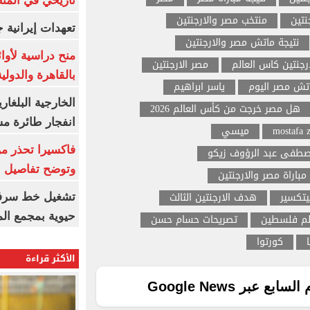
تاريخي في المن
نتين
منتخب مصر والارجنتين
تعهدات إيرانية
نتيجة ماتش مصر والارجنتين
منح دراسية لأوائل
رجنتين كاس العالم
مصر الارجنتين
بالقاهرة والدولي
اتش مصر اليوم
ياسر ابراهيم
الخارجية البلغار
هل مصر خرجت من كأس العالم 2026
انفجار طائرة مس
mostafa 
ميسي
فاكسيرا تحذر م
طفى عبد الرؤوف زيكو
وتوضح تفاصيل ال
مباراة مصر والارجنتين
يتكسير
هدف الارجنتين الثالث
حيوية بمجمع ال
م فلسطين
تصريحات حسام حسن
كورتوا
الأكثر قراءة
ع عبر Google News