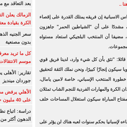
بعد التعاقد مع 
ا ..
الزمالك يعلن ال
 الاسبانية إن فريقه يمتلك القدرة على إقصاء
الكرة بقيادة مع
 مشددًا على أن "الشياطين الحمر" جاهزون
 مضيفا أن المنتخب البلجيكي استعاد مستواه
بدون مصنعية
لمجموعات.
كل ما تريد معرف
قائلا: "نثق بأن كل شيء وارد، لدينا فريق قوي
موسم الانتقالات
 سيكون إنجازًا كبيرًا، ونحن نملك الثقة لتحقيق
تقارير: الأهلى 
طورة المنتخب الإسباني، خاصة لامين يامال،
جوردان مينديز
ن الكرة والمهارات الفردية للنجم الشاب تمثلان
الأهلي يرفض مط
 مفتاح المباراة سيكون استغلال المساحات خلف
على 40 مليون جنيه سنوياً
دراسة: اتباع نظ
الدهون أكثر م
ماءه لإسبانيا بحكم سنوات لعبه هناك لن يؤثر على