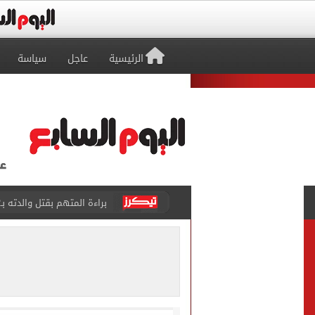
الرئيسية
عاجل
سياسة
براءة المتهم بقتل والدته بـ12 طعنة والشروع في قتل شقيقته بالشرقية
بيتسو موسيماني مديرا فنيا 
كل شيء يبدأ من العقل.. رسا
طرابزون سبور يعلن بيع 18 ألف تذكرة موسمية بعد التعاقد مع محمد صلاح
الزمالك يعلن التشكيل الكام