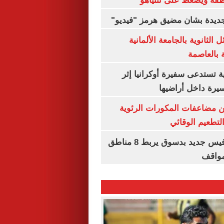
طقة ويضغط على نتنياهو
 جديدة بشان مضيق هرمز "فيديو"
 الثانوية بالجامعة الألمانية
ة بالعاصمة
ية تستدعى سفيرة أوكرانيا إثر
يرة داخل أراضيها
ن مضاعفات المكورات الرئوية
تطعيم الوقائي
تشغيل خط سرفيس جديد بدسوق يربط 8 مناطق
مواقف