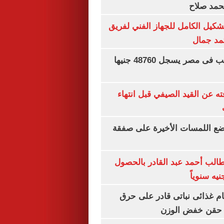
محمد صلاح
تشكيل الكامل للجهاز الفني لفريق
تمد جمال
سعر الجنيه الذهب فى مصر يسجل 48760 جنيها
ته عن القيد الصيفي قبل انتهاء
يضع اللمسات الأخيرة على صفقة
الب أحمد عبد القادر بالحصول
ام غذائى نباتى قادر على حرق
ن حقن خفض الوزن