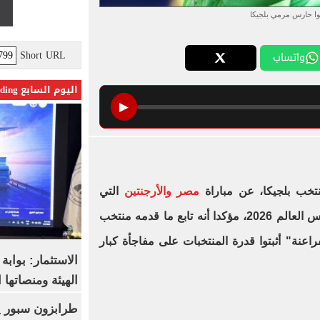
وا حارس مرمي بلجيكا
Short URL
واتساب
اليوم السابع Trending
▶
تخب بلجيكا، عن مباراة
مصر والأرجنتين
التي
أقيمت في دور الـ 16 من بطولة كأس العالم 2026، مؤكدا أنه تابع ما قدمه منتخب
فراعنة" أثبتوا قدرة المنتخبات على مفاجأة كبار
الاستثمار: بواب
الهيئة ومنصاتها 