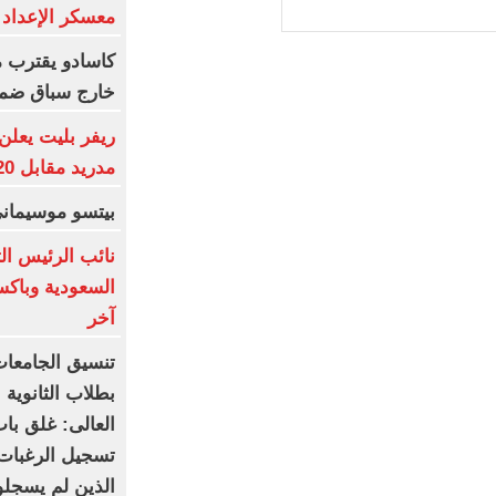
معسكر الإعداد
كاسادو يقترب م
خارج سباق ضمه
ريفر بليت يعلن 
مدريد مقابل 20 مليون يورو
بيتسو موسيماني
نائب الرئيس الت
السعودية وباك
آخر
بطلاب الثانوية 
العالى: غلق با
تسجيل الرغبات
الذين لم يسجلو