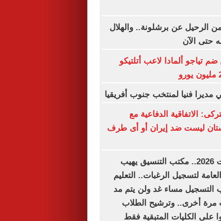
ن الرحيل عن برشلونة.. والهلال
 حتى الآن
ضم تياجو ألمادا لاعب أتلتيكو
 مديرا فنيا لمنتخب جنوب أفريقيا
ركى: الاتفاقية الدفاعية مع
ستان ليست ضد إيران أو أى طرف
تنسيق الجامعات 2026.. مكتب التنسيق يهيب
العامة لتسجيل الرغبات.. التعليم
ب التسجيل مساء غد ولن يتم مد
 مرة أخرى.. وترشيح الطلاب
ا على الكليات المتبقية فقط