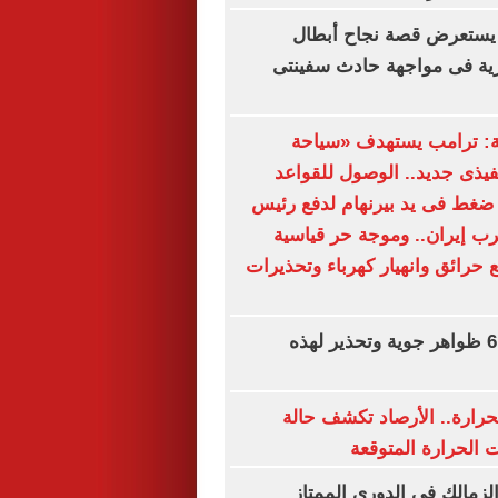
يستعرض قصة نجاح أبطال
رية فى مواجهة حادث سفينتى
ة: ترامب يستهدف «سياحة
نفيذى جديد.. الوصول للقواعد
ضغط فى يد بيرنهام لدفع رئيس
ب إيران.. وموجة حر قياسية
 حرائق وانهيار كهرباء وتحذيرات
حالة الطقس.. 6 ظواهر جوية وتحذير لهذه
حرارة.. الأرصاد تكشف حالة
الحرارة المتوقعة
لزمالك فى الدورى الممتاز