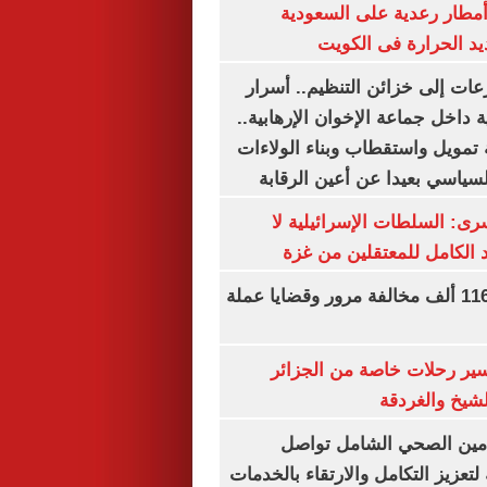
مطار رعدية على السعودية
يد الحرارة فى الكويت
عات إلى خزائن التنظيم.. أسرار
 داخل جماعة الإخوان الإرهابية..
تمويل واستقطاب وبناء الولاءات
لسياسي بعيدا عن أعين الرقابة
رى: السلطات الإسرائيلية لا
الكامل للمعتقلين من غزة
الداخلية تضبط 116 ألف مخالفة مرور وقضايا عملة
ير رحلات خاصة من الجزائر
لشيخ والغردقة
لتأمين الصحي الشامل تواصل
 لتعزيز التكامل والارتقاء بالخدمات