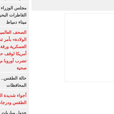
مجلس الوزراء 
القاطرات البح
ميناء دمياط
الصحف العالمي
الولادة» بأمر ت
العسكرية ورقة 
أمريكا لوقف حر
تضرب أوروبا مع
صحية
المحافظات
أجواء شديدة ال
الطقس ودرجات 
جدول مباريات ا