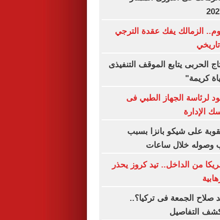
وم.. الزمالك يفك عقدة الترجي
تاريخي
تاج الحربى يتابع الموقف التنفيذى
ة كريمة"
د لرئاسة الجهاز الطبي فى
ك الإدارة
قوبة على شيكو بانزا بسبب
قب وصوله خلال ساعات
يكا من الداخل.. تيد كروز يحذر
هابية
صلاح الجمعة فى تركيا؟..
كشف التفاصيل