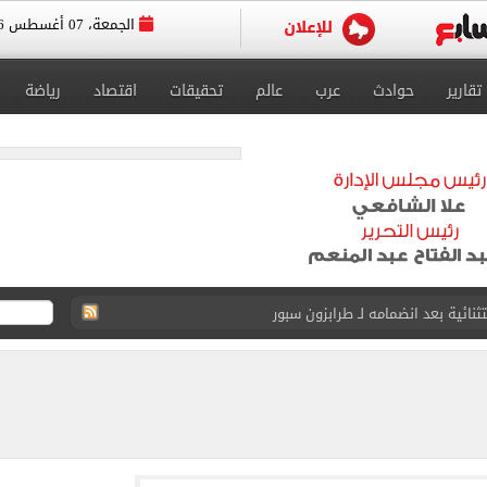
الجمعة، 07 أغسطس 2026
تقارير
حوادث
عرب
عالم
تحقيقات
اقتصاد
رياضة
لمسات الأخيرة لضم هيثم حسن
انات الدور الثانى للثانوية العامة؟.. التعليم توضح
ودية أمام جوزتيبي غداً.. اعرف موقف محمد صلاح
صاد تكشف حالة الطقس ودرجات الحرارة المتوقعة