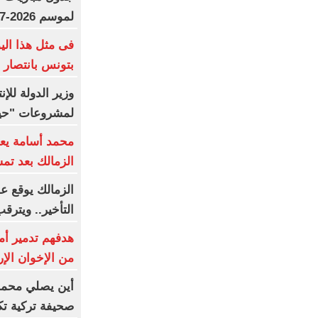
لموسم 2026-2027
فى مثل هذا الي
بتونس بانتصار 
وزير الدولة للإن
لمشروعات "حيا
محمد أسامة يعو
الزمالك بعد تمس
الزمالك يوقع ع
التأخير.. ويتر
هدفهم تدمير أمر
من الإخوان الإر
أين يصلي محمد 
صحيفة تركية ت