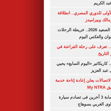
بد الكريم
لأولى للدوري المصري.. انطلاقة
مالك وبيراميدز
مواعيد قطارات الصعيد 2026.. خريطة الرحلات
وان والعكس اليوم
. تعرف على رحلة الفراعنة في
التاريخ
. كاريكاتير «اليوم السابع» يحيي
عبد العزيز
لاتصالات يعلن إعادة إتاحة خدمة
My N
مصرع سيدة وإصابة 3 آخرين فى تصادم سيارة
وى الغربي بسوهاج