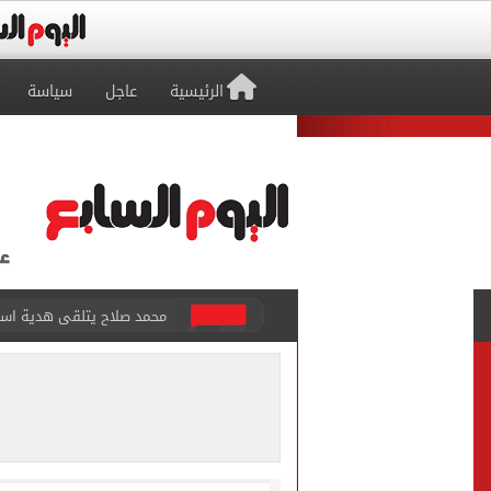
الرئيسية
عاجل
سياسة
سيلتيك الاسكتلندى يضع ال
تقارير: بيراميدز يعرض 5 ملايين دولار راتباً لحسم صفقة يوسف النصيري
هل يتغير رقم الجلوس فى امتح
طرابزون سبور يخوض مباراة 
أجواء شديدة الحرارة.. الأر