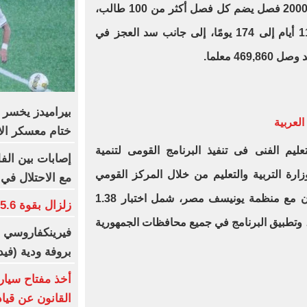
2025/ 2026، بعد أن كان هناك نحو 2000 فصل يضم كل فصل أكثر من 100 طالب،
مع ارتفاع عدد أيام الدراسة من 110 أيام إلى 174 يومًا، إلى جانب سد العجز في
46 معلما.
العربية
ختام معسكر الا
عليم الفنى فى تنفيذ البرنامج القومى لتنمية
إصابات بين الف
وزارة التربية والتعليم من خلال المركز القومي
مع الاحتلال ف
للامتحانات والتقويم التربوي بالتعاون مع منظمة يونيسف مصر، شمل اختبار 1.38
زلزال بقوة 5.6 درجة يضرب شمال شرقي اليابان
دريب 30 ألف معلم، وتطبيق البرنامج في جميع محافظات الجمهورية
بروفة ودية (فيد
أخذ مفتاح سيارة
القانون عن قيا