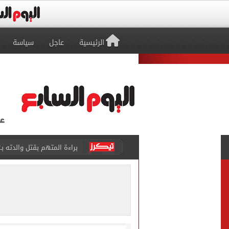
الرئيسية
عاجل
سياسة
براءة المتهم بقتل والدته بـ12 طعنة والشروع في قتل شقيقته بالشرقية
بيتسو موسيماني مديرا فنيا 
كل شيء يبدأ من العقل.. رسا
طرابزون سبور يعلن بيع 18 ألف تذكرة موسمية بعد التعاقد مع محمد صلاح
الزمالك يعلن التشكيل الكام