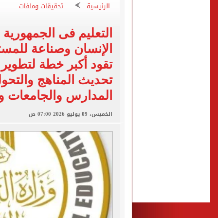
تقارير: الأهلى يضع اللمسات
الرئيسية
تحقيقات وملفات
عبد الله السعيد يواصل الغي
التعليم فى الجمهورية 
برنامج غذائى خاص للاعبى ا
الإنسان وصناعة للمست
شيكو بانزا يخطر الزمالك بالعودة 
تقود أكبر خطة لتطوير 
رسميا.. اتحاد الكرة يعلن استض
تحديث المناهج والتحو
المدارس والجامعات وت
الخميس، 09 يوليو 2026 07:00 ص