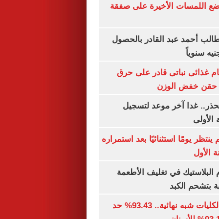
يضع اللمسات الأخيرة على صفقة
الب أحمد عبد القادر بالحصول
ام غذائى نباتى قادر على حرق
ن حقن خفض الوزن
حذر.. غدا آخر موعد لتسجيل
 الأولى
ينتظر يومًا استثنائيًا بعد استمراره
 الأول
البلاستيك في تغليف الأطعمة
ة بتشحم الكبد
توقعات تنسيق الكليات شبه نهائية.. 93.43% حد