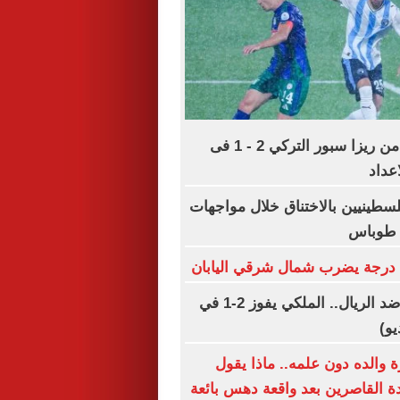
بيراميدز يخسر من ريزا سبور التركي 2 - 1 فى
عداد
لسطينيين بالاختناق خلال مواجهات
ي طوباس
فيرينكفاروسي ضد الريال.. الملكي يفوز 2-1 في
يو)
 والده دون علمه.. ماذا يقول
دة القاصرين بعد واقعة دهس بائعة