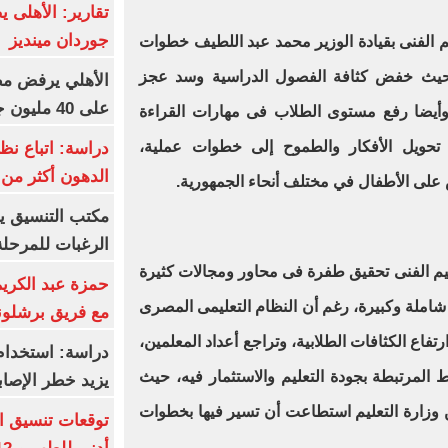
تقارير: الأهلى 
جوردان مينديز
ليم الفنى بقيادة الوزير محمد عبد اللطيف خطوات
حيث خفض كثافة الفصول الدراسية وسد عجز
الأهلي يرفض مط
على 40 مليون جنيه سنوياً
وأيضا رفع مستوى الطلاب فى مهارات القراءة
تحويل الأفكار والطموح إلى خطوات عملية،
دراسة: اتباع نظ
الدهون أكثر م
على الأطفال في مختلف أنحاء الجمهورية.
مكتب التنسيق ي
الرغبات للمرحلة
عليم الفنى تحقيق طفرة فى محاور ومجالات كثيرة
حمزة عبد الكريم 
شاملة وكبيرة، رغم أن النظام التعليمى المصرى
مع فريق برشلونة
رتفاع الكثافات الطلابية، وتراجع أعداد المعلمين،
دراسة: استخدام 
لمرتبطة بجودة التعليم والاستثمار فيه، حيث
يزيد خطر الإصاب
 وزارة التعليم استطاعت أن تسير فيها بخطوات