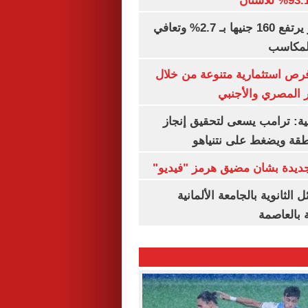
الذهب في مصر يرتفع 160 جنيها بـ 2.7% وتعافي
المكاسب
رص استثمارية متنوعة من خلال
 المصري والأجنبي
ية: ترامب يسعى لتحقيق إنجاز
طقة ويضغط على نتنياهو
 جديدة بشان مضيق هرمز "فيديو"
 الثانوية بالجامعة الألمانية
ة بالعاصمة