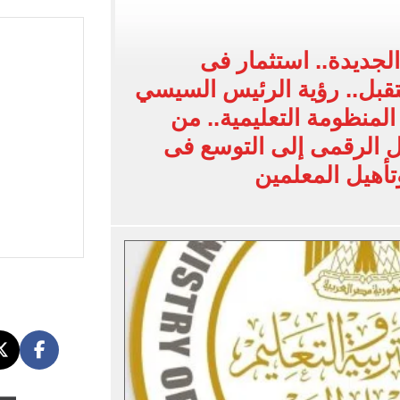
 الأخيرة على صفقة جوردان مينديز
اب عن معسكر الزمالك بالعاصمة الجديدة
الجديدة.. استثمار فى
لأهلي فى معسكر إسبانيا
قبل.. رؤية الرئيس السيسي
إلى القاهرة 15 أغسطس
المنظومة التعليمية.. من
افة مصر بطولة أمم أفريقيا تحت 23 سنة
ل الرقمى إلى التوسع فى
أهيل المعلمين