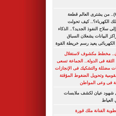
الكوكب للبيع (6).. من يشترى العالم قطعة
ك الكهرباء؟.. كيف تحولت
ى سلاح النفوذ الجديد؟.. الذكاء
كز البيانات يشعلان السباق
 الكهربائى يعيد رسم خريطة القوة
ن.. مخطط مكشوف لاستغلال
لثقة فى الدولة.. الجماعة تسعى
ات مضللة والتشكيك فى الإنجازات
قومية وتحويل الضغوط المؤقتة
مة فى وعى المواطن
ال شهود عيان لكشف ملابسات
العياط
بة الفنانة ملك قورة