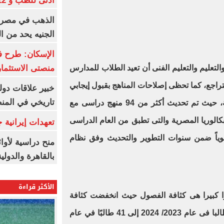
أدنى للطب و 93.12% للأسنان
الجنيه يحد من 
الإسكان: طرح ف
منصتى الاستثمار
لتعليم والتعليم الفنى أن تعيد الطلاب للمدارس
راجع، كما تحظى إصلاحات المناهج بقبول إيجابي
خبير علاقات دول
تاريخي في المن
داخل المدارس والمجتمعات المحلية، حيث تم تحديث أكثر من 94 منهج دراسى مع
كالوريا المصرية والتى تطبق من العام الدراسى
تعهدات إيرانية
اً ضمن سنوات التطوير والتحديث وفق نظام
منح دراسية لأوائل
بالقاهرة والدولي
الأكثر قراءة
ا كبيرا هى كثافة الفصول حيث انخفضت كثافة
الفصول بالمرحلة الابتدائية من 63 طالبا فى عام 2023/ 2024 إلى 41 طالبًا في عام