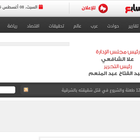
السبت، 08 أغسطس 2026
تقارير
حوادث
عرب
عالم
تحقيقات
اقتصاد
رياضة
لمنتخب جنوب أفريقيا
لة غامضة من عبد الله السعيد بعد غيابه عن الزمالك
ل للجهاز الفني لفريق الكرة بقيادة معتمد جمال
 الأخيرة على صفقة جوردان مينديز