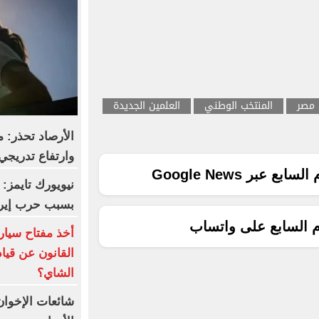
 مصر
المنتخب الوطني
العلمين الجديدة
الأرصاد تحذر: 
وارتفاع تدريجي
ع عبر Google News
نيويورك تايمز: 
بسبب حرب إير
م السابع على واتساب
أخذ مفتاح سيارة
القانون عن قيا
الشاي؟
شائعات الإخوا