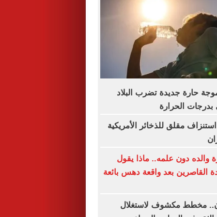
موجة حارة جديدة تضرب البلاد
 بدرجات الحرارة
استنزاف مقلق للذخائر الأمريكية
ان
 والده دون علمه.. ماذا يقول
دة القاصرين بعد واقعة دهس بائعة
ن.. مخطط مكشوف لاستغلال