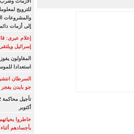
الأزمات وضرب ا
للترويج لمعلوم
والمشروعات ال
إلى أزمات دائ
إعلام عبرى: قائ
إسرائيل ويلتقى
استعدادا للموس
السرطان انتشر
جو بايدن يفجر
أكتوبر
خاطروا بحياتهم
بأجسادهم أثناء ز