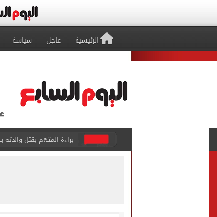
الرئيسية
عاجل
سياسة
بيتسو موسيماني مديرا فنيا 
كل شيء يبدأ من العقل.. رسا
طرابزون سبور يعلن بيع 18 ألف تذكرة موسمية بعد التعاقد مع محمد صلاح
الزمالك يعلن التشكيل الكام
تقارير: الأهلى يضع اللمسات