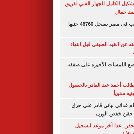
تشكيل الكامل للجهاز الفني لفريق
تمد جمال
سعر الجنيه الذهب فى مصر يسجل 48760 جنيها
ته عن القيد الصيفي قبل انتهاء
يضع اللمسات الأخيرة على صفقة
الب أحمد عبد القادر بالحصول
ام غذائى نباتى قادر على حرق
ن حقن خفض الوزن
حذر.. غدا آخر موعد لتسجيل