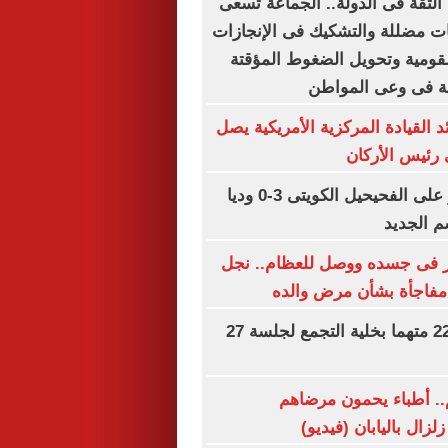
لثقة فى الدولة.. الجماعة تسعى
ات مضللة والتشكيك فى الإنجازات
قومية وتحويل الضغوط المؤقتة
مة فى وعى المواطن
د القيادة المركزية الأمريكية يصل
 رئيس الأركان
المقاولون يفوز على الفحيحيل الكويتى 3-0 وديا
م الجديد
 فى جسده ووصل للعظام.. نجل
 مفاجأة بشأن مرض والده
تأجيل محاكمة 22 متهما بخلية التجمع لجلسة 27
.. أطباء يحمون مرضاهم
لزال باليابان (فيديو)