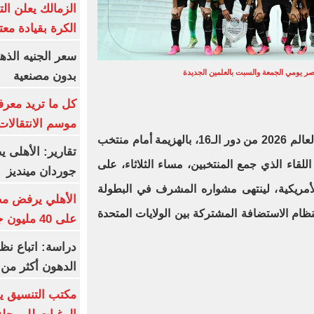
الزمالك يعلن ال
الكرة بقيادة مع
ر يومي الجمعة والسبت بالعلمين الجديدة
بدون مصنعية
كل ما تريد معرف
موسم الانتقالات
وودع منتخب مصر منافسات كأس العالم 2026 من دور الـ16، بالهزيمة أمام منتخب
تقارير: الأهلى 
اللقاء الذي جمع المنتخبين، مساء الثلاثاء، على
جوردان مينديز
لأمريكية، لينتهى مشواره المشرف في البطولة
الأهلي يرفض مط
بنظام الاستضافة المشتركة بين الولايات المتحدة
على 40 مليون جنيه سنوياً
دراسة: اتباع نظ
الدهون أكثر م
مكتب التنسيق ي