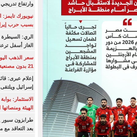
وارتفاع تدريجي 
نيويورك تايمز: 
بسبب حرب إيرا
الري: السيطرة 
الغاز أسفل ترعة
21 بدون مصنعية بـ6115 جنيها
إعلام عبرى: قائد
إسرائيل ويلتقى 
الاستثمار: بواب
الهيئة ومنصاتها 
بعد التعاقد مع 