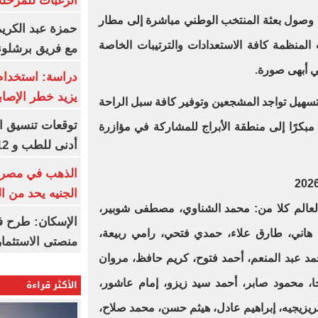
الرغبات للمرحلة
 مع وصول بعثة المنتخب الوطني مباشرة إلى مطار
حمزة عبد الكريم 
المنظمة كافة الاستعدادات والترتيبات الخاصة
مع فريق برشلونة
ي أبهى صورة.
دراسة: استخدام 
يزيد خطر الإصاب
تسهيل تواجد المشجعين وتوفير كافة سبل الراحة
بكرًا إلى منطقة الأبراج للمشاركة في مؤازرة
أدنى للطب و 93.12% للأسنان
الجنيه يحد من 
الم كلا من: محمد الشناوي، مصطفى شوبير،
الإسكان: طرح ف
 هاني، طارق علاء، حمدي فتحي، رامي ربيعة،
منصتى الاستثمار
مد عبد المنعم، أحمد فتوح، كريم حافظ، مروان
الأكثر قراءة
ا، محمود صابر، أحمد سيد زيزو، إمام عاشور،
زيجيه، إبراهيم عادل، هيثم حسن، محمد صلاح،