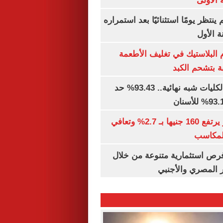
 الأولى
ينتظر يومًا استثنائيًا بعد استمراره
 الأول
البلاستيك في تغليف الأطعمة
ة بتشحم الكبد
توقعات تنسيق الكليات شبه نهائية.. 93.43% حد
الذهب في مصر يرتفع 160 جنيها بـ 2.7% وتعافي
المكاسب
رص استثمارية متنوعة من خلال
 المصري والأجنبي