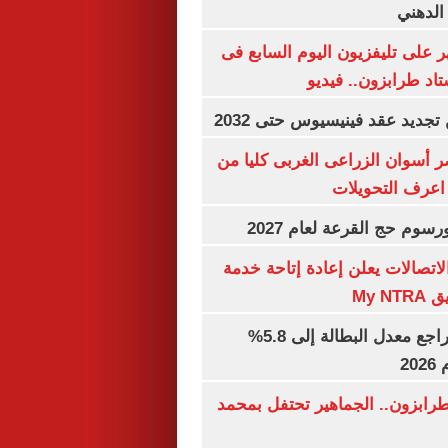
الدهني
 على تليفزيون اليوم السابع فى
اد طرابزون.. فيديو
تجديد عقد فينيسيوس حتى 2032
 أسوان الزراعى الغربى كليا من
 اعرف التحويلات
رسوم حج القرعة لعام 2027
لاتصالات يعلن إعادة إتاحة خدمة
My N
جهاز الإحصاء: تراجع معدل البطالة إلى 5.8%
20
رابزون.. الجماهير تحتفل بمحمد