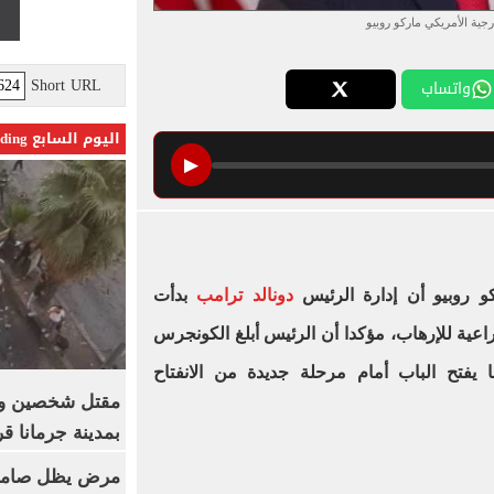
رجية الأمريكي ماركو روبيو
Short URL
واتساب
اليوم السابع Trending
▶
كو روبيو أن إدارة الرئيس
دونالد ترامب
بدأت
اعية للإرهاب، مؤكدا أن الرئيس أبلغ الكونجرس
 يفتح الباب أمام مرحلة جديدة من الانفتاح
بمدينة جرمانا ق
مرض يظل صامتا 