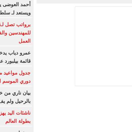
أحمد العوضى ي
ويستعد لـ سلطا
للمهندسين والف
العمل
عمرو دياب يدخ
قائمة بيلبورد عربية لـ8
جدول مواعيد م
دوري الموسم ا
بيان ناري من خو
بالرحيل ولم يف
ناشئات اليد يه
بطولة العالم