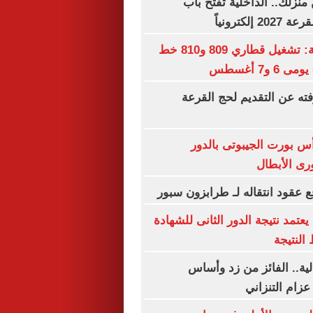
نزلك.. الداخلية تفتح باب
إلكترونياً
السكك الحديدية: تشغيل قطاري 809 و810 خط
 و7 أغسطس
فته عن التقديم لحج القرعة
أس بورت الجيبوتى بالدور
رى الأبطال
 عقود انتقاله لـ طرابزون سبور
عتمد نتيجة الدور الثانى للشهادة
 النتيجة
لية.. الفائز من زد وأساس
عزام التنزاني