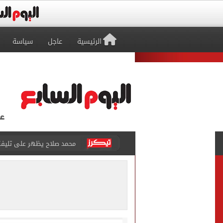
الرئيسية
عاجل
سياسة
أسعار الذهب في مصر تتراجع.. وعيار 21 ي
الاستعلامات تفند ادعاءات 
حكم تصوير الحوادث والمشا
محمد هنيدي فى رسالة مؤثرة
ما حكم رشّ المياه أمام المن