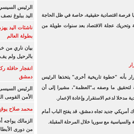
الرئيس السيسي 
ا فرصة اقتصادية حقيقية، خاصة في ظل الحاجة
اليد ببلوغ نصف 
حتية وتحريك عجلة الاقتصاد بعد سنوات طويلة من
ناشئات اليد يهز
بطولة العالم
بيان ناري من خو
بالرحيل ولم يف 
ار
انفجار حافلة رك
دمشق
ار بأنه "خطوة تاريخية أخرى" يتخذها الرئيس
تحقيق ما وصفه بـ"العظمة"، مشيرا إلى أن
الرئيس السيسى: 
الأمن القومى ا
ة مدخلا لدعم الاستقرار وإعادة الإعمار.
محمد صلاح يوقع 
 أمريكي جديد تجاه دمشق، قد يفتح الباب أمام
الزمالك يواجه أ
ة والسياسية مع سوريا خلال المرحلة المقبلة.
من دورى الأبطا