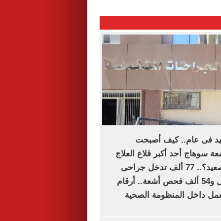
فيد فى عام.. كيف أصبحت
 سوهاج أحد أكبر قلاع العلاج
المجانى فى الصعيد؟.. 77 ألف تدخل جراحى
و394 ألف تحليل و54 ألف فحص أشعة.. أرقام
ل داخل المنظومة الصحية