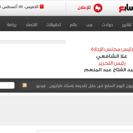
الخميس، 06 أغسطس 2026
تقارير
حوادث
عرب
عالم
تحقيقات
اقتصاد
رياضة
سجل هذا الرقم
ذا صن وميرور حول علاج سيدة بريطانية في شرم الشيخ
جرات ونشرها على مواقع التواصل
 بعد وفاة شقيقه: إمبارح فقدت أخ وكان حواليا ألف أخ
ازل؟.. أمين الفتوى يجيب (فيديو)