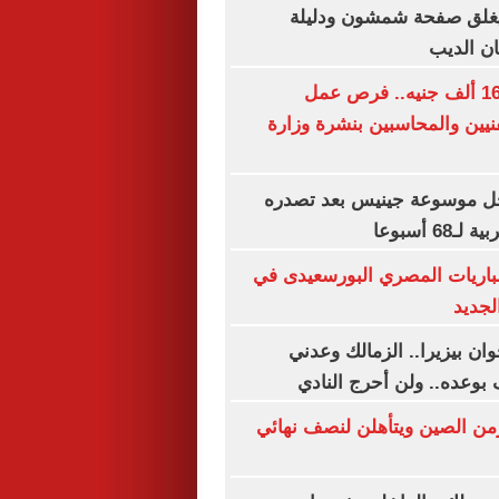
غلق صفحة شمشون ودليلة
ن الديب
برواتب تصل لـ16 ألف جنيه.. فرص عمل
نيين والمحاسبين بنشرة وزارة
ل موسوعة جينيس بعد تصدره
6 أسبوعا
باريات المصري البورسعيدى في
لجديد
ان بيزيرا.. الزمالك وعدني
 بوعده.. ولن أحرج النادي
زمن الصين ويتأهلن لنصف نهائي