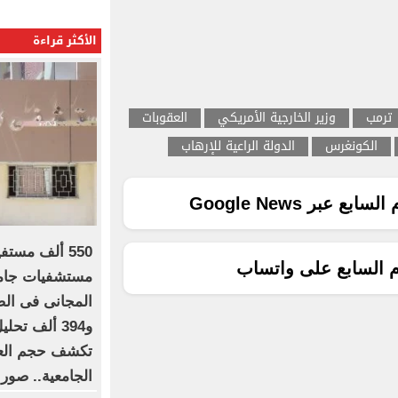
الأكثر قراءة
ترمب
وزير الخارجية الأمريكي
العقوبات
الكونغرس
الدولة الراعية للإرهاب
ع عبر Google News
550 ألف مست
م السابع على واتساب
مستشفيات جامعة
تكشف حجم العم
الجامعية.. صور