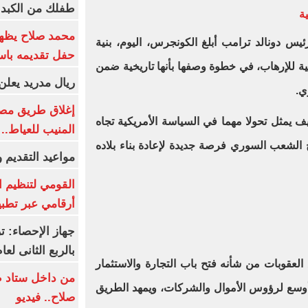
طفلك من الكبد 
ية
محمد صلاح يظهر
ئيس دونالد ترامب أبلغ الكونجرس، اليوم، بنية
حفل تقديمه باست
عية للإرهاب، في خطوة وصفها بأنها تاريخية ضمن
ريال مدريد يعلن 
ي.
إغلاق طريق مصر
ف يمثل تحولا مهما في السياسة الأمريكية تجاه
المنيب للعياط..
 الشعب السوري فرصة جديدة لإعادة بناء بلاده
مواعيد التقديم و
القومي لتنظيم ا
أرقامي عبر تطبيق TRA
بالربع الثانى لعام 26
 العقوبات من شأنه فتح باب التجارة والاستثمار
من داخل ستاد ط
قا أوسع لرؤوس الأموال والشركات، ويمهد الطريق
صلاح.. فيديو