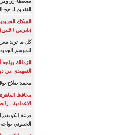
بضغطة زر ومن م
التقديم لـ حج القرعة 2027 
(شربين / قلين) يومى 6
كل ما تريد معر
للموسم الجديد
الزمالك يواجه 
التمهيدى من دو
محمد صلاح يوقع
محافظ القاهرة ي
الإعدادية.. رابط
قرعة الكونفدرا
الجيبوتي يواجه 