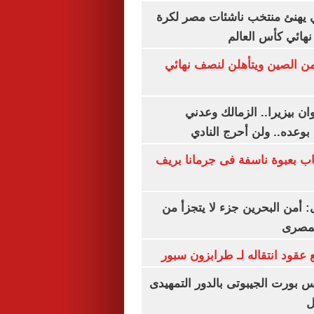
يهنئ منتخب ناشئات مصر لكرة
نهائي كأس العالم
من الصين ويتأهلن لنصف نهائي
ان بيزيرا.. الزمالك وعدني
بوعده.. ولن أحرج النادي
اب بعبوة ناسفة فى جرمانا بريف
أمن البحرين جزء لا يتجزأ من
لمصرى
عقود انتقاله لـ طرابزون سبور
س بورت الجيبوتى بالدور التمهيدى
ل