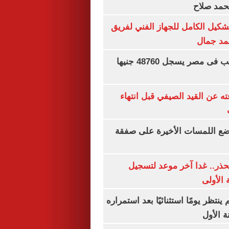
محمد صلاح
تشكيل الكامل للجهاز الفني لفريق
تمد جمال
سعر الجنيه الذهب فى مصر يسجل 48760 جنيها
ته عن القيد الصيفي قبل انتهاء
يضع اللمسات الأخيرة على صفقة
حذر.. غدا آخر موعد لتسجيل
 الأولى
ينتظر يومًا استثنائيًا بعد استمراره
 الأول