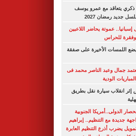
و ذكري يتعاقد مع عمرو يوسف
ل جديد رمضان 2027
إسبانيا.. عموتة يحاضر اللاعبين
 وفقرة للحراس
 يضع اللمسات الأخيرة على صفقة
تمد جمال وعبد الناصر محمد فى
مباريات الودية
أشخاص إثر انقلاب سيارة نقل بطريق
لية
صار الدولى..أمريكا الجنوبية
هة جديدة مع التنظيم.. إبراهيم
تمويل يضرب أذرع التنظيم العابرة