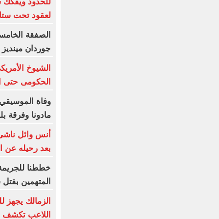
للحدود ويفكك 
لعقود تحت ستار
جوردان مينديز 
الشيوخ الأمريكى
الحكومى حتى ان
وفاة الموسيقي 
مادونا وفرقة بلور 
أنس وائل ناشئ 
بعد رحيله عن ال
المتهمين بقتل 
الزمالك يجهز لل
اللاعب تكشف م