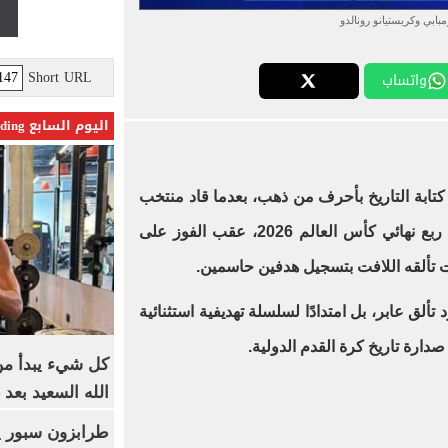
مبابي وكريستيانو رونالدو
Short URL
واتساب
اليوم السابع Trending
تابة التاريخ بأحرف من ذهب، بعدما قاد منتخب
بلاده لإنجاز غير مسبوق بالتأهل إلى ربع نهائي كأس العالم 2026، عقب الفوز على
ألق عابر، بل امتدادًا لسلسلة تهديفية استثنائية
رة تاريخ كرة القدم الدولية.
كل شيء يبدأ من
الله السعيد بعد 