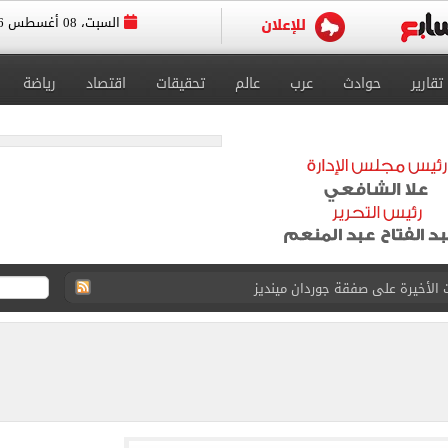
السبت، 08 أغسطس 2026
تقارير
حوادث
عرب
عالم
تحقيقات
اقتصاد
رياضة
الحصول على 40 مليون جنيه سنوياً
د الناصر محمد فى الزمالك بسبب المباريات الودية
قيا تحت 23 عاماً 2027
د صراع طويل مع المرض
 استثنائيًا بعد استمراره مع فريق برشلونة الأول