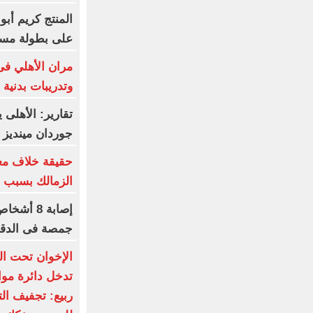
المنتج كريم أب
على بطولة مسلس
مران الأهلي فى 
وتدريبات بدنية
تقارير: الأهلى
جوردان مينديز
حقيقة خلاف مع
الزمالك بسبب ال
إصابة 8 
جمصة فى الدقه
الإخوان تحت الح
تدخل دائرة مواج
ربيع: تجفيف ال