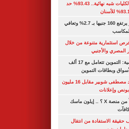
توقعات تنسيق الكليات شبه نهائية.. 93.43% حد
الذهب في مصر يرتفع 160 جنيها بـ 2.7% وتعافي
المكاسب
رص استثمارية متنوعة من خلال
 المصري والأجنبي
الشكاوى الحكومية: التموين تتعامل مع 17 ألف
واق وبطاقات التموين
الأهلي يمدد عقد مصطفى شوبير مقابل 16 مليون
هل تتلقى أرباحاً من منصة X ؟ .. إيلون ماسك
كافآت
حقيقة الاستفادة من انتقال