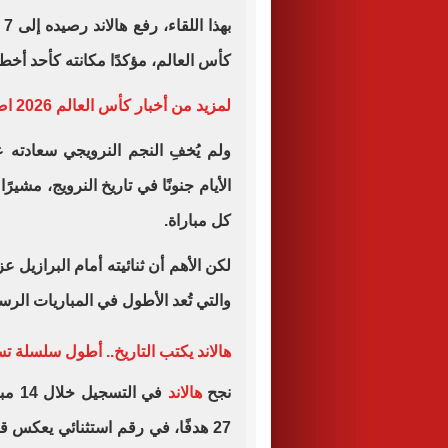
كأس العالم، مؤكدًا مكانته كأحد أخط
لمزيد من أخبار كأس العالم 2026 اضغط هنا
ولم يُخفِ النجم النرويجي سعادته ع
الأيام جنونًا في تاريخ النرويج، مشي
كل مباراة.
لكن الأهم أن ثنائيته أمام البرازيل 
والتي تُعد الأطول في المباريات الر
هالاند يكتب التاريخ.. أطول سلسلة ت
نجح
هالاند
في ا
27 هدفًا، في رقم استثنائي يعكس ق