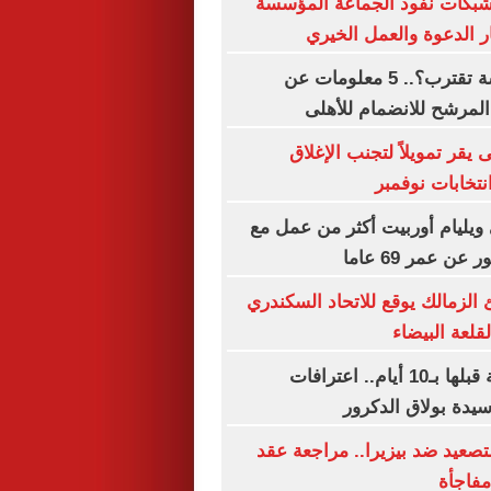
شبكات نفوذ الجماعة المؤسسة
 الدعوة والعمل الخيري
الصفقة الخامسة تقترب؟.. 5 معلومات عن
المرشح للانضمام للأهلى
 يقر تمويلاً لتجنب الإغلاق
تخابات نوفمبر
ويليام أوربيت أكثر من عمل مع
عن عمر 69 عاما
الزمالك يوقع للاتحاد السكندري
قلعة البيضاء
خططنا للجريمة قبلها بـ10 أيام.. اعترافات
سيدة بولاق الدكرور
تصعيد ضد بيزيرا.. مراجعة عقد
فاجأة