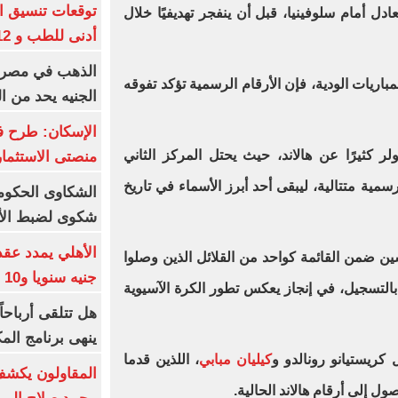
في التعادل أمام سلوفينيا، قبل أن ينفجر تهديفيًا خلال
أدنى للطب و 93.12% للأسنان
اريات الودية، فإن الأرقام الرسمية تؤكد تفوقه
الجنيه يحد من 
الإسكان: طرح ف
ولر كثيرًا عن هالاند، حيث يحتل المركز الثاني
منصتى الاستثمار
ل امتدت لـ12 مباراة رسمية متتالية، ليبقى أحد أبرز الأسماء في تاريخ
شكوى لضبط الأس
ن ضمن القائمة كواحد من القلائل الذين وصلوا
جنيه سنويا و10 بونص وإعلانات
يات متتالية بالتسجيل، في إنجاز يعكس تطور الكرة الآسيوية
ينهى برنامج الم
 كريستيانو رونالدو و
كيليان مبابي
، اللذين قدما
المقاولون يكشف 
ل إلى أرقام هالاند الحالية.