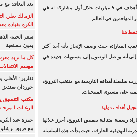
بعد التعاقد مع 
بهذا اللقاء، رفع هالاند رصيده إلى 7 أهداف في 5 مباريات خلال أول مشاركة له في
الزمالك يعلن ال
ر المهاجمين في العالم.
الكرة بقيادة مع
بدون مصنعية
قب المباراة، حيث وصف الإنجاز بأنه أحد أكثر
رًا إلى أنه يواصل الوصول إلى مستويات جديدة في
كل ما تريد معرف
موسم الانتقالات
تقارير: الأهلى 
عززت سلسلة أهدافه التاريخية مع منتخب النرويج،
جوردان مينديز
سمية على مستوى المنتخبات.
مكتب التنسيق ي
الرغبات للمرحلة
سجيل أهداف دولية
حمزة عبد الكريم 
لتسجيل خلال 14 مباراة رسمية متتالية بقميص النرويج، أحرز خلالها
مع فريق برشلونة
درته التهديفية الخارقة، حيث بدأت هذه السلسلة