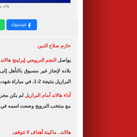
هالاند و
فيسبوك
حازم صلاح الدين
يواصل
النجم النرويجي إيرلينج هالاند
ك
البرازيل بنتيجة 2-1، في مباراة شهدت تألقه اللافت بتسجيل هدفين حاسمين.
أداء هالاند أمام البرازيل
لم يكن مجرد ت
مع منتخب النرويج وضعت اسمه في صدا
هالاند.. ماكينة أهداف لا تتوقف