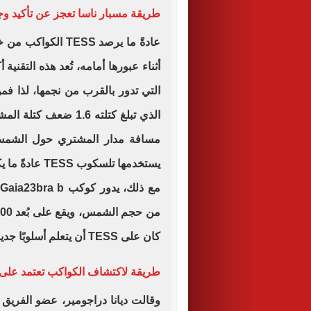
طريقة مسبار ناسا تعجز عن تأكيد وج
عادةً ما يرصد ESS
أثناء عبورها أمامه، تُعد هذه التقنية
الذي تبلغ كتلته 1.6 
مسافة مدار المشتري حول الشمس، 
يستخدمها تلسكوب TESS عادةً ما يكون نصف قطر بحثها حوالي 150 سنة ضوئية.
كان على TESS أن يتعلم أسلوبًا جديدًا.
طريقة لاكتشاف الكواكب تعتمد على 
وقالت ديانا دراجومير، عضو الفريق 