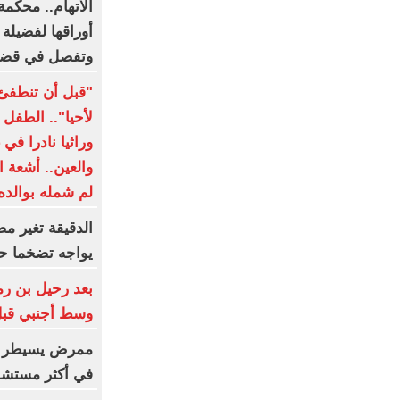
الاتهام.. محكمة
أوراقها لفضيلة
وتفصل في قضي
"قبل أن تنطفئ 
لأحيا".. الطف
وراثيا نادرا في
والعين.. أشعة 
لم شمله بوالده 
الدقيقة تغير 
يواجه تضخما حاد
بعد رحيل بن ر
وسط أجنبي قبل
ممرض يسيطر عل
في أكثر مستشفيا