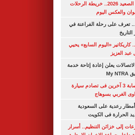
مواعيد قطارات الصعيد 2026.. خريطة الرحلات
وان والعكس اليوم
. تعرف على رحلة الفراعنة في
التاريخ
. كاريكاتير «اليوم السابع» يحيي
عبد العزيز
لاتصالات يعلن إعادة إتاحة خدمة
My N
مصرع سيدة وإصابة 3 آخرين فى تصادم سيارة
وى الغربي بسوهاج
مطار رعدية على السعودية
يد الحرارة فى الكويت
عات إلى خزائن التنظيم.. أسرار