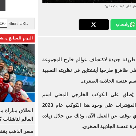
عثر على كوكب "مختبئ"
Short URL
واتساب
اليوم السابع Trending
ريقة جديدة لاكتشاف عوالم خارج المجموعة
لى ظاهرةٍ طرحها أينشتاين في نظريته النسبية
ا لما ذكره موقع "space"، يُطلق على الكوكب الخارجي المعني اسم
Gaia23bra b، وقد رصدت أولى المؤشرات على وجود هذا الكوكب عام 2023
انطلاق مباراة م
ي توقف عن العمل الآن، وذلك من خلال زيادة
العالم لناشئات ك
رة عدسة الجاذبية الصغرى.
سعر الذهب يقفز