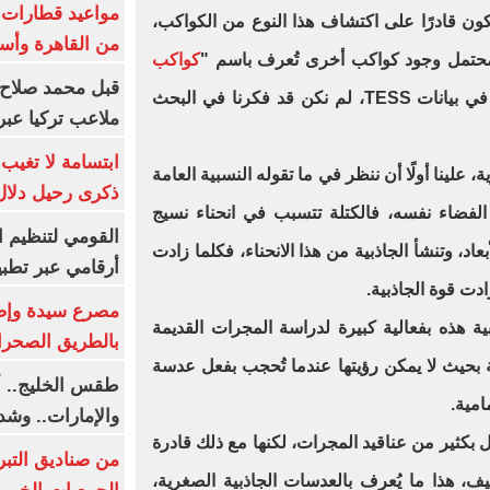
أحد أن يكون قادرًا على اكتشاف هذا النوع من الكواكب،
من القاهرة وأس
لمحتمل وجود كواكب أخرى تُعرف باسم "
كواكب
قبل محمد صلاح.
" مخفية في بيانات TESS، لم نكن قد فكرنا في البحث
ملاعب تركيا عبر 
ابتسامة لا تغيب.
 علينا أولًا أن ننظر في ما تقوله النسبية العامة
ذكرى رحيل دلال 
الفضاء نفسه، فالكتلة تتسبب في انحناء نسيج
القومي لتنظيم ا
اد، وتنشأ الجاذبية من هذا الانحناء، فكلما زادت
أرقامي عبر تطبيق TRA
زادت قوة الجاذبية.
 هذه بفعالية كبيرة لدراسة المجرات القديمة
بالطريق الصحرا
تة بحيث لا يمكن رؤيتها عندما تُحجب بفعل عدسة
طقس الخليج.. أ
امية.
والإمارات.. وشد
ل بكثير من عناقيد المجرات، لكنها مع ذلك قادرة
من صناديق التبر
، هذا ما يُعرف بالعدسات الجاذبية الصغرية،