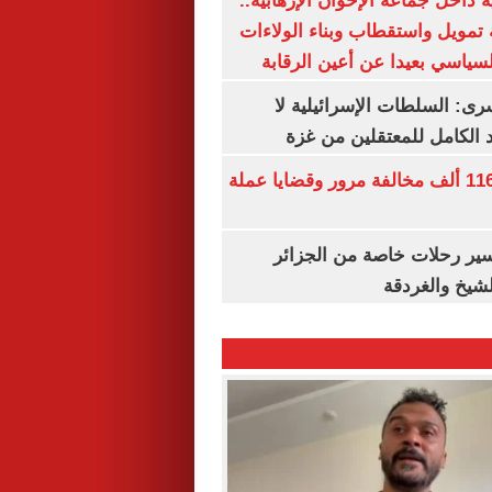
 داخل جماعة الإخوان الإرهابية..
تمويل واستقطاب وبناء الولاءات
لسياسي بعيدا عن أعين الرقابة
رى: السلطات الإسرائيلية لا
الكامل للمعتقلين من غزة
الداخلية تضبط 116 ألف مخالفة مرور وقضايا عملة
ير رحلات خاصة من الجزائر
لشيخ والغردقة