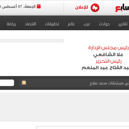
الجمعة، 07 أغسطس 2026
تقارير
حوادث
عرب
عالم
تحقيقات
اقتصاد
رياضة
على مستحقات محمد صلاح
ى نصف نهائى بطولة العالم
 رأسية وائل جمعة فى مران الأهلي تستحضر أمجاد الصخرة
ى معسكر إسبانيا.. جلسة عموتة وفقرة بدنية.. صور
 فى نصف نهائي بطولة العالم لناشئات كرة اليد