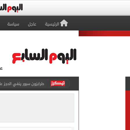
الرئيسية
عاجل
سياسة
طرابزون سبور ينفي الحجز 
منتخب ناشئات كرة اليد يخسر أمام إسبانيا 27 - 26 ف
قفزة أعادت الزمن الجميل..
الأهلي ينهي مرانه الأول ف
انطلاق مباراة مصر وإسبانيا