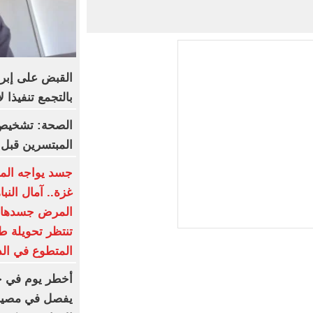
القبض على إبرا
بالتجمع تنفيذا 
الصحة: تشخيص 
المبتسرين قبل 
جسد يواجه الم
غزة.. آمال الن
المرض جسدها د
تنتظر تحويلة طب
المتطوع في ال
يفصل في مصير