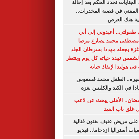
 الجنايات تحدد الحكم بعد إحالة
 المفتي في قضية المخدرات..
ة هتك العرض
طفولتى.. أعيدوني إلى أبي
ل مصطفى محمد يصارع مرضا
 غزة يجعله مهددا بسرطان الجلد
الشمس تهدد حياته كل يوم وينتظر
فى هولندا لإنقاذ حياته
مصيره.. الطفل محمد فسفوس
ا في الكبد والكليتين بغزة
مضان.. الأهلي يبحث عن لاعب
 غلق باب القيد
ى مريض عنيف بفنون قتالية
ت أستراليا ازدحاما.. فيديو