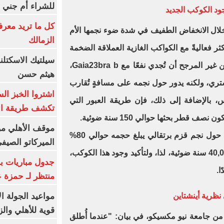
للشراء أم جني ا
ود الكوكب الجديد
كل ما تريد معرف
T الكواكب من خلال الانخفاض الطفيف في شدة ضوء نجمها الأم
الزمالك
 أكثر فعاليةً مع الكواكب الغازية العملاقة الضخمة
سيلتيك الاسكتل
التي تدور بالقرب من نجمها، لذا فمن غير المرجح أن تُجدي نفعًا مع Gaia23bra b،
هيثم حسن
ضعف كتلة المشتري، ولكنه يدور حول نجمه على مسافةٍ تُقارب
اشتروا الخبز ال
بالإضافة إلى ذلك، فإن طريقة العبور التي
تكشف طريقة الإ
موقف الأهلي من
مع ذلك، يدور كوكب Gaia23bra b حول نجم قزم برتقالي يبلغ حجمه حوالي 80%
الميركاتو الصيف
من حجم الشمس، ويقع على بُعد 40,000 سنة ضوئية، لذا، ولتأكيد وجود هذا الكوكب،
جدول مباريات بر
منتظر لـ حمزة ع
مواعيد الجولة ا
نظرية أينشتاين
قوية للأهلي والز
من جامعة نيو مكسيكو، في بيان: "عندما أُطلق