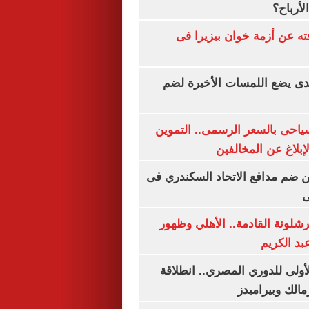
لأرباح؟
ته عن أزمة خوان بيزيرا فى
ندى يضع اللمسات الأخيرة لضم
سياحى بالسعر الرسمى.. التموين
بلاغ عن المخالفين
 ضم مدافع الاتحاد السكندري فى
ى
شلونة القادمة.. الأهلي وظهور
بد الكريم
لأولى للدوري المصري.. انطلاقة
مالك وبيراميدز