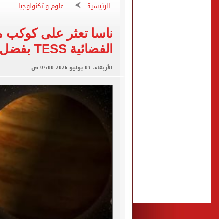
الزمالك يبلغ 4 لاعبين بعدم التواجد مع الفريق الأول بالموسم الجديد
الرئيسية
علوم و تكنولوجيا
الكشف عن قصر محمد صلاح ا
ناسا تعثر على كوكب م
الاتحاد التركي يمنح طرابز
الفضائية TESS بفضل أينشتاين
برشلونة يطرح تذاكر مواجه
الأربعاء، 08 يوليو 2026 07:00 ص