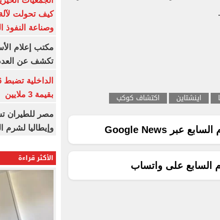
الجمعيات الخيرية
كيف تحولت لآلة 
وصناعة النفوذ ا
مكتب إعلام الأس
تكشف عن العدد 
بقيمة 3 ملايين
اينشتاين
اكتشاف كوكب
مصر للطيران تس
وإيطاليا لشرم ا
ع عبر Google News
الأكثر قراءة
م السابع على واتساب