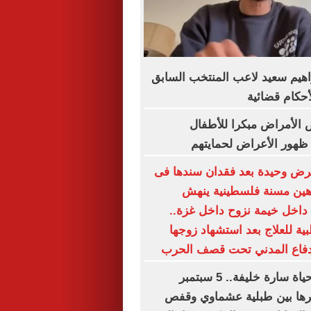
هيم سعيد لاعب المنتخب السابق
لأحكام قضائية
الأمراض مبكرا للأطفال
ظهور الأعراض لحمايتهم
رض وحيدة بعد فقدان سندها فى
باهين مسنة فلسطينية ينهش
اخل خيمة نزوح داخل غزة..
ية للعلاج بعد استشهاد زوجها
دفاع المدني تحت قصف الحرب
أخطر يوم في حياة سارة خليفة.. 5 سبتمبر
ها بين طبلية عشماوي وقفص