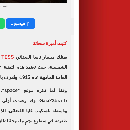
ناسا ت
فيسبوك
كتبت أميرة شحاتة
يمتلك مسبار ناسا الفضائي
TESS
ط
الشمسية، حيث تعتمد هذه التقنية ع
العامة للجاذبية عام 1915، وتُعرف باسم عدسة الجاذبية الصغرى.
وفق
بواسطة تلسكوب غايا الفضائي، الذ
طفيفة في سطوع نجمٍ ما نتيجةً لظاه