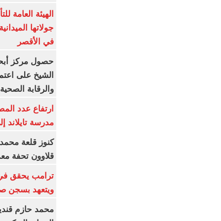
الهيئة العامة ل
جولاتها الميدانية
في الأقصر
حصول مركز أبحا
الشيخ على اعتماد
والرقابة الصحية
ارتفاع عدد المص
مدرسة تايلاند إلى 23 ش
كنوز قلعة محمد
قلاوون تحفة معم
ترامب يحقق في
ويتعهد بسجن صح
محمد حازم قندي