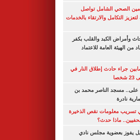
لتأمين الصحي الشامل تواصل
 لتعزيز التكامل والارتقاء بالخدمات
ث وأمراض الكبد والقلب بكفر
 من الهيئة العامة للاعتماد
ابين جراء حادث إطلاق النار في
خصا
 على.. مسجد الناصر محمد بن
ارية نادرة
 تسريب معلومات نقص الذخيرة
فيين.. ماذا حدث؟
ل يفوز بعضوية مجلس نادي