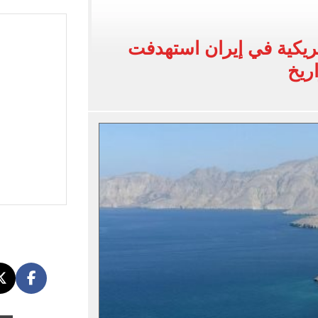
ريكية في إيران استهدفت
انات الدور الثانى للثانوية العامة؟.. التعليم توضح
ريخ
ودية أمام جوزتيبي غداً.. اعرف موقف محمد صلاح