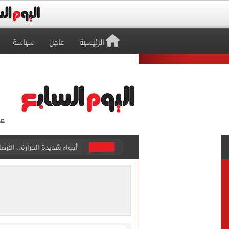
الرئيسية
عاجل
سياسة
أجواء شديدة الحرارة.. الأر
رابطة الأندية تكشف جدول م
الأهلي يخوض أول مران فى م
وزير الاستثمار والتجارة الخا
مصدر لـ"اليوم السابع": خوان
بوتين يخطط لهجوم بري على 
سيلتيك الاسكتلندى يضع ال