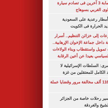
مصرع سيدة وإصابة 3 آخرين فى تصادم سيارة
وى الغربي بسوهاج
مطار رعدية على السعودية
يد الحرارة فى الكويت
عات إلى خزائن التنظيم.. أسرار
 داخل جماعة الإخوان الإرهابية..
تمويل واستقطاب وبناء الولاءات
لسياسي بعيدا عن أعين الرقابة
رى: السلطات الإسرائيلية لا
الكامل للمعتقلين من غزة
الداخلية تضبط 116 ألف مخالفة مرور وقضايا عملة
ير رحلات خاصة من الجزائر
لشيخ والغردقة