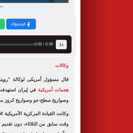
مضي
فيسبوك
1x
0:38 / 0:00
وكالات
قال مسؤول أمريكى لوكالة "رويترز"،
هجمات أمريكية
في إيران ⁠استهدفت
وصواريخ سطح-جو وصواريخ كروز مضا
وقت سابق ⁠من ​الثلاثاء، ⁠دون ‌تقد