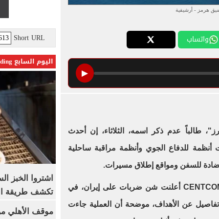
ق هرمز - أرشيفية
Short URL
واتساب
اليوم السابع Trending
▶
 ⁠طالباً عدم ذكر ‌اسمه، الثلاثاء، ​إن أحدث
 أنظمة للدفاع الجوي وأنظمة مراقبة ​ساحلية
دة للسفن ومواقع ⁠إطلاق مسيرات.
اشتروا الخبز ال
وكانت ​القيادة ​المركزية الأمريكية CENTCOM أعلنت شن ‌ضربات على إيران، ​في
تكشف طريقة الإ
يم تفاصيل عن الأهداف، موضحة أن العملية ‌جاءت
موقف الأهلي من