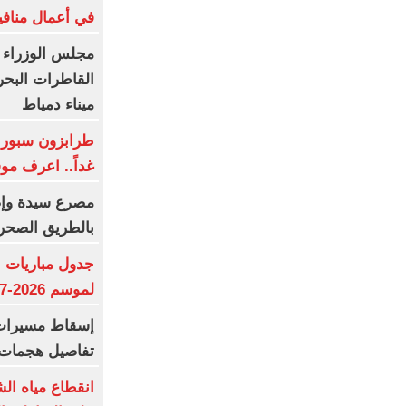
في أعمال منافي
مجلس الوزراء 
القاطرات البح
ميناء دمياط
طرابزون سبور ي
غداً.. اعرف م
بالطريق الصحر
جدول مباريات ا
لموسم 2026-2027
إسقاط مسيرات ا
تفاصيل هجمات 
انقطاع مياه ال