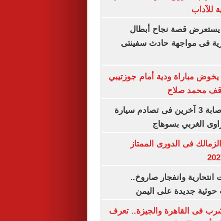
ة للآداب
يستعرض قصة نجاح أبطال
رية فى مواجهة حادث سفينتى
خوض مباراة ودية أمام جوزتيبي
وقف محمد صلاح
مصرع سيدة وإصابة 3 آخرين فى تصادم سيارة
اوى الغربي بسوهاج
لزمالك فى الدورى الممتاز
نتحارية وانفجار صاروخ..
حوثية جديدة على اليمن
شرب فى القاهرة والجيزة.. تعرف