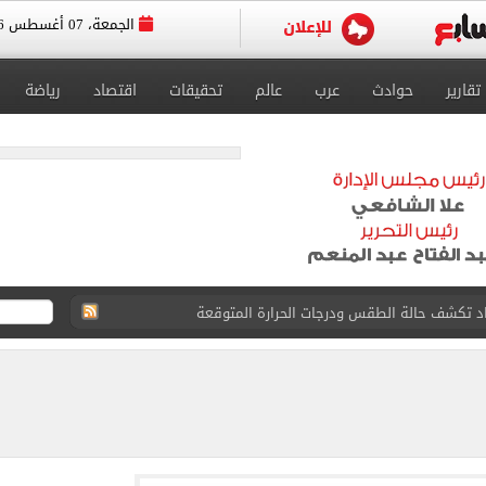
الجمعة، 07 أغسطس 2026
تقارير
حوادث
عرب
عالم
تحقيقات
اقتصاد
رياضة
صاد تكشف حالة الطقس ودرجات الحرارة المتوقعة
واعيد مباريات الدوري.. تعديل التوقيتات فى رمضان
عسكر إسبانيا استعداداً للموسم الجديد.. صور
رجية يبحث مع نائب وزير التجارة الصيني تعزيز التعاون
 بيزيرا يرفض العودة للزمالك
دول الناتو.. ماذا سيفعل؟
لمسات الأخيرة لضم هيثم حسن