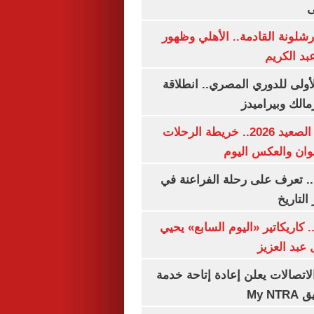
ى
شلونة القادمة.. الأهلي وظهور
بد الكريم
لأولى للدوري المصري.. انطلاقة
مالك وبيراميدز
مواعيد قطارات الصعيد 2026.. خريطة الرحلات
وان والعكس اليوم
. تعرف على رحلة الفراعنة في
التاريخ
. كاريكاتير «اليوم السابع» يحيي
عبد العزيز
لاتصالات يعلن إعادة إتاحة خدمة
My N