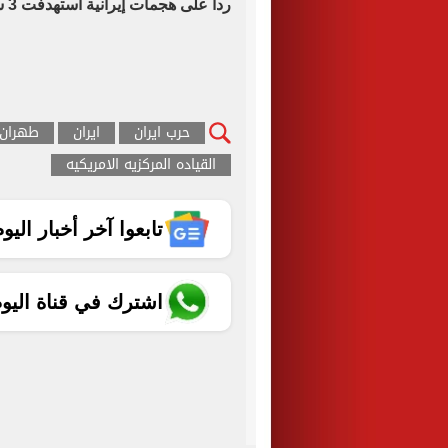
رداً على هجمات إيرانية استهدفت 3 ​سفن تجارية في أثناء عبورها مضيق هرمز.
حرب ايران
ايران
طهران
القياده المركزيه الامريكيه
تابعوا آخر أخبار اليوم الساب
اشترك في قناة اليو