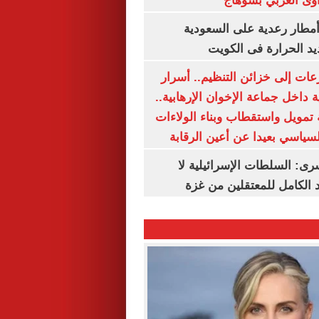
وى الغربي بسوهاج
مطار رعدية على السعودية
يد الحرارة فى الكويت
عات إلى خزائن التنظيم.. أسرار
 داخل جماعة الإخوان الإرهابية..
تمويل واستقطاب وبناء الولاءات
لسياسي بعيدا عن أعين الرقابة
رى: السلطات الإسرائيلية لا
الكامل للمعتقلين من غزة