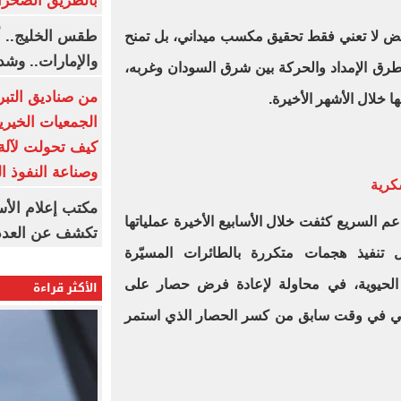
بالطريق الصحرا
طقس الخليج.. أ
يض لا تعني فقط تحقيق مكسب ميداني، بل تمنح
والإمارات.. وشد
طرق الإمداد والحركة بين شرق السودان وغربه،
من صناديق التبر
ا خلال الأشهر الأخيرة.
الجمعيات الخيرية
كيف تحولت لآلة 
وصناعة النفوذ ا
كرية
مكتب إعلام الأس
عم السريع كثفت خلال الأسابيع الأخيرة عملياتها
تكشف عن العدد 
تنفيذ هجمات متكررة بالطائرات المسيّرة
الأكثر قراءة
ق الحيوية، في محاولة لإعادة فرض حصار على
اني في وقت سابق من كسر الحصار الذي استمر