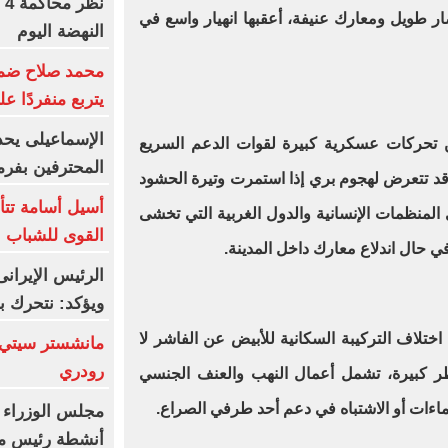
ن
 طويل ومعارك عنيفة، أعقبها انهيار واسع في
النهضة اليوم
محمد صلاح ضمن ا
يتربع منفردًا ع
الإسماعيلى يحد
 تحركات عسكرية كبيرة لقوات الدعم السريع
المحترفين بفر
قد تتعرض لهجوم بري إذا استمرت وتيرة الحشود
أسيل أسامة تتأه
لدى المنظمات الإنسانية والدول الغربية التي تخشى
القوى للشباب ب
ي حال اندلاع معارك داخل المدينة.
الرئيس الإيران
ويؤكد: نتحرك ب
ختلاف التركيبة السكانية للأبيض عن الفاشر لا
مانشستر سيتي 
رودري
طر كبيرة، تشمل أعمال النهب والعنف الجنسي
ماءات أو الاشتباه في دعم أحد طرفي الصراع.
مجلس الوزراء 
أنشطة رئيس مج