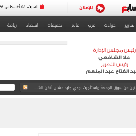
السبت، 08 أغسطس 2026
تقارير
حوادث
عرب
عالم
تحقيقات
اقتصاد
رياضة
ة الأهلي على كأس خوان جامبر
على مستحقات محمد صلاح
ى نصف نهائى بطولة العالم
 رأسية وائل جمعة فى مران الأهلي تستحضر أمجاد الصخرة
ى معسكر إسبانيا.. جلسة عموتة وفقرة بدنية.. صور