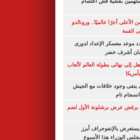
ظر محاكمة 4 متهمين بقضية فض اعتصام
لأعلى أجرًا عالميًا.. ورونالدو
لى القمة
د موعد معسكر الإعداد لدورى
مان أشرف خضر
ل إلى نهائى بطولة العالم لألعاب
أمريكا
ى ينفى وجود خلافات مع الجيش
انسجام تام
يرفض عرض برشلونة الأول لضم
يستعرض بالإنفوجراف أبرز
لس الوزراء هذا الأسبوع