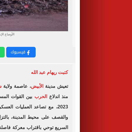
الأوضاع الإ
فيسبوك
كتبت ريهام عبد الله
تعيش مدينة
الأبيض
، عاصمة ولاية
ش
منذ اندلاع
الحرب
بين القوات المس
2023، مع تصاعد العمليات العس
والقصف على محيط المدينة، بالتز
السريع توحي باقتراب معركة فاصلة