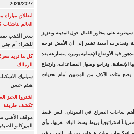
2026/2027
انطلاق مباراة م
العالم لناشئات ك
سيطرته على محاور القتال حول المدينة وتعزيز
سعر الذهب يقفز
ية وتحذيرات أممية تشير إلى أن الأبيض تواجه
للشراء أم جني ا
هور فيه الأوضاع الإنسانية بوتيرة متسارعة بعد
كل ما تريد معرف
تها الإنسانية، وتراجع وصول المساعدات، وارتفاع
الزمالك
ي يضع مئات الآلاف من المدنيين أمام تحديات
سيلتيك الاسكتل
هيثم حسن
اشتروا الخبز ال
تكشف طريقة الإ
ى أهم ساحات الصراع في السودان، ليس فقط
موقف الأهلي من
شرياناً استراتيجياً يربط وسط البلاد بغربها، وأي
الميركاتو الصيف
له انعكاسات مباشرة على مجريات الحرب في