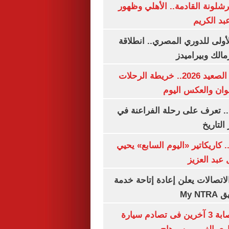
شلونة القادمة.. الأهلي وظهور
بد الكريم
لأولى للدوري المصري.. انطلاقة
مالك وبيراميدز
مواعيد قطارات الصعيد 2026.. خريطة الرحلات
وان والعكس اليوم
. تعرف على رحلة الفراعنة في
التاريخ
. كاريكاتير «اليوم السابع» يحيي
عبد العزيز
لاتصالات يعلن إعادة إتاحة خدمة
My N
مصرع سيدة وإصابة 3 آخرين فى تصادم سيارة