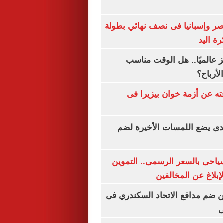
صر وإسبانيا فى نصف نهائي بطولة
رة اليد
 عالميًا.. هل الوقت مناسب
لأرباح؟
ته عن أزمة خوان بيزيرا فى
ندى يضع اللمسات الأخيرة لضم
سياحى بالسعر الرسمى.. التموين
بلاغ عن المخالفين
 ضم مدافع الاتحاد السكندري فى
ى