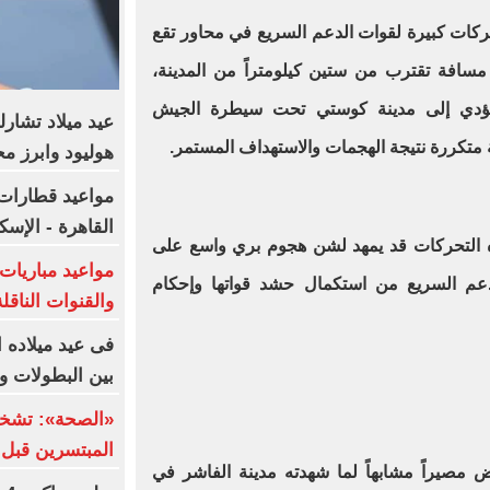
كات كبيرة لقوات الدعم السريع في محاور تقع
افة تقترب من ستين كيلومتراً من المدينة،
لمؤدي إلى مدينة كوستي تحت سيطرة الجيش
عيد ميلاد تشارل
متكررة نتيجة الهجمات والاستهداف المستمر.
هوليود وابرز مح
مواعيد قطارات 
القاهرة - الإسك
ه التحركات قد يمهد لشن هجوم بري واسع على
عم السريع من استكمال حشد قواتها وإحكام
والقنوات الناقلة
بين البطولات و
«الصحة»: تشخي
المبتسرين قبل 
ض مصيراً مشابهاً لما شهدته مدينة الفاشر في