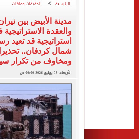
"تنظيم الاتصالات": تسجيل ا
الرئيسية
تحقيقات وملفات
مشاهد ساحرة على شاطئ رأس
مدينة الأبيض بين نير
الكشف عن قصر محمد صلاح ا
والعقدة الاستراتيجية 
الاتحاد التركي يمنح طرابز
استراتيجية قد تعيد ر
شمال كردفان.. تحذيرا
ومخاوف من تكرار سينا
الأربعاء، 08 يوليو 2026 06:00 ص