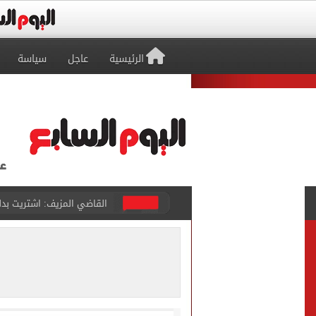
الرئيسية
عاجل
سياسة
برشلونة يطرح تذاكر مواجه
طرابزون سبور ينفي الحجز 
منتخب ناشئات كرة اليد يخسر أمام إسبانيا 27 - 26 ف
قفزة أعادت الزمن الجميل..
الأهلي ينهي مرانه الأول ف