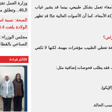
وزارة العمل تف
أمعاء تعمل بشكل طبيعي، بينما قد يشير غياب
الـ40.. وتطلق مبادرة دعم الخبرات
الأمعاء، كما أن الأصوات العالية جدًا قد تظهر
الصحة: نسبة اس
الولادة بلغت 63.4% خلال 2026
مجلس الوزراء: 
راض؟
الصناعي بالقطاع
Mayo Clin أن السماعة تعطي الطبيب مؤشرات مهمة، لكنها لا تكفي
الأكثر قراءة
ية، فقد يطلب فحوصات إضافية مثل:
إيكو).
حسب الحالة.