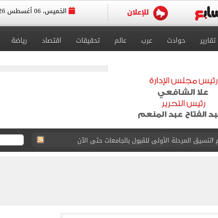
الخميس، 06 أغسطس 2026
تقارير
حوادث
عرب
عالم
تحقيقات
اقتصاد
رياضة
 إلى مثواها الأخير بعد وفاتها ليلة زفافها.. صور
ا حلال أم حرام؟.. أمين الفتوى يجيب «فيديو»
البحرين بمطار العلمين الدولى.. صور