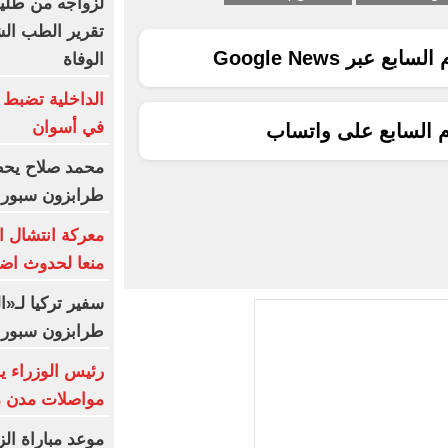
لزواجه من طليقة
تقرير الطب ال
ع عبر Google News
الوفاة
الداخلية تضبط 
في أسوان
م السابع على واتساب
محمد صلاح يحظ
طرابزون سبور..
معركة انتشال ال
منعا لحدوث اض
سفير تركيا لـ«
طرابزون سبور 
رئيس الوزراء ي
مواصلات مدن 
موعد مباراة ال