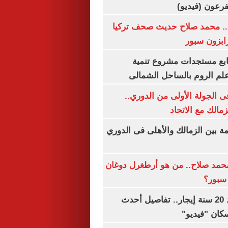
.. محمد صلاح حديث صحف تركيا
رابزون سبور
تابع مستجدات مشروع تنمية
لم الروم بالساحل الشمالى
 الجولة الأولى من الدوري..
زمالك مع الاتحاد
مة بين الزمالك والأهلى فى الدوري
مد صلاح.. من هو أرطغرل دوغان
سبور؟
شقتك ملكك بعد 20 سنة إيجار.. تفاصيل أحدث
كان "فيديو"