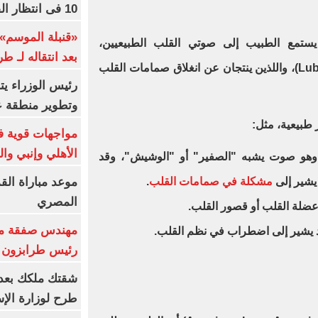
10 فى انتظار الفرعون (فيديو)
«قنبلة الموسم»
ستمع الطبيب إلى صوتي القلب الطبيعيين،
بعد انتقاله لـ ط
المعروفين باسم "لوب-دب" (Lub-Dub)، واللذين ينتجان عن انغلاق صمامات القلب
رئيس الوزراء ي
وتطوير منطقة ع
طبيعية، مثل:
مواجهات قوية فى
الأهلي وإنبي وال
لغط القلبي (Heart Murmur): وهو صوت يشبه "الصفير" أو "الوشيش"، وقد
موعد مباراة الق
يشير إلى
مشكلة في صمامات القلب
.
المصري
ضلة القلب أو قصور القلب.
مهندس صفقة مح
د يشير إلى اضطراب في نظم القلب.
رئيس طرابزون 
طرح لوزارة الإس