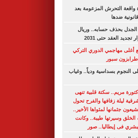
 واقعة التحرش المزعومة بعد
انونية ضدها
الجدل بحذف حسابه.. وريال
 تجديد العقد حتى 2031
 أغلى مهاجمي الدوري التركي
 طرابزون سبور
ى النجوم بسداسية ودياً.. وغياب
كتورة مريم.. سكتة قلبية تنهى
قية ليلة زفافها والفرح تحول
شيعون جثمانها لمثواها الأخير..
 الخلق وسيرتها طيبة.. وكانت
شري فى إيطاليا.. صور