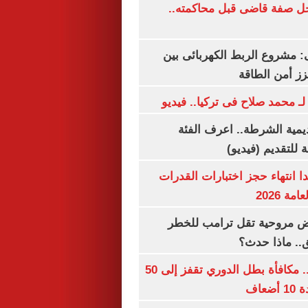
ل صفة قاضى قبل محاكمته..
 مشروع الربط الكهربائى بين
زز أمن الطاقة
لـ محمد صلاح فى تركيا.. فيديو
يمية الشرطة.. اعرف الفئة
 للتقديم (فيديو)
ا انتهاء حجز اختبارات القدرات
ة 2026
 مروحية تقل ترامب للخطر
.. ماذا حدث؟
قبل قرعة اليوم.. مكافأة بطل الدوري تقفز إلى 50
عاف