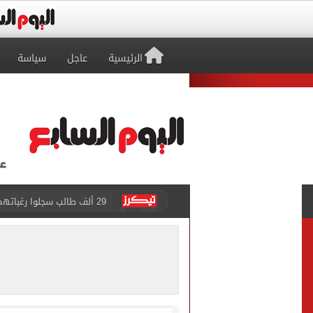
الرئيسية
عاجل
سياسة
حفلات U Arena تنطلق مع الهضبة عمرو دياب ضمن «يلا ساحل 2026» بالعلمين الجديدة
الآلاف يودعون عروس الشرقية
هل التربح من السوشيال ميدي
«يلا ساحل 2026» يقدم نموذجا جديدا للتسويق السياحى عبر المحتوى التفاعلى
الرئيس السيسى يستقبل ملك 