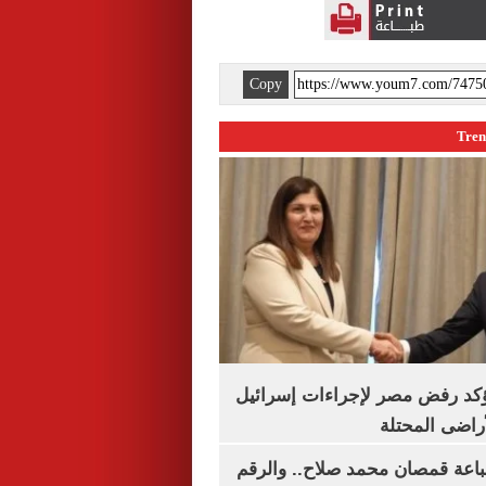
Copy
يؤكد رفض مصر لإجراءات إسرائيل
لأراضى المحتلة
باعة قمصان محمد صلاح.. والرقم