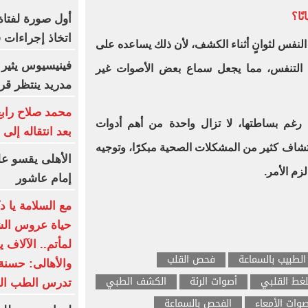
ًا؟
أول صورة لفتاة
اتخاذ إجراءات ق
فس لثوانٍ أثناء الكشف، لأن ذلك يساعده على
فينيسيوس يثير 
لتنفس، مما يجعل سماع بعض الأصوات غير
مدريد ينتظر قرار
محمد صلاح رابع
، رغم بساطتها، لا تزال واحدة من أهم أدوات
بعد انتقاله إلى
شاف كثير من المشكلات الصحية مبكرًا، وتوجيه
الأهلى يقسو عل
زم الأمر.
إمام عاشور
مع السلامة يا د
حياة عروس الشر
لمأتم.. الآلاف ي
الطبيب بالسماعة
فحص القلب
والأهالى: حسنة
لغط القلبي
أصوات الرئة
الكشف الطبي
تدرس الطب الب
صوات الأمعاء
الفحص بالسماعة