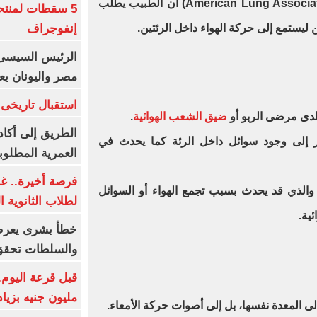
توضح الجمعية الأمريكية للرئة (American Lung Association) أن الطبيب يطلب
5 سقطات لمنتح
إنفوجراف
يستمع إلى حركة الهواء داخل الرئتين.
الرئيس السيسى:
مصر واليونان يع
استقبال تاريخى 
ضيق الشعب الهوائية
.
الطريق إلى أكاد
Crack): وقد تشير إلى وجود سوائل داخل الرئة كما يحدث في
العمرية المطلوبة
فرصة أخيرة.. غد
والذي قد يحدث بسبب تجمع الهواء أو السوائل
لطلاب الثانوية العام
ية.
خطأ بشرى يعرض
والسلطات تحقق
مليون جنيه بزيادة 10 أض
ى المعدة نفسها، بل إلى أصوات حركة الأمعاء.