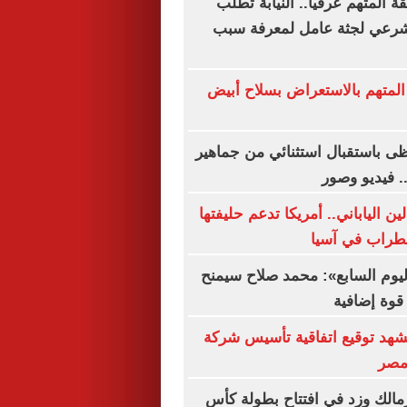
 المتهم عرفيا.. النيابة تطلب
شرعي لجثة عامل لمعرفة سبب
المتهم بالاستعراض بسلاح أبيض
ى باستقبال استثنائي من جماهير
 فيديو وصور
ين الياباني.. أمريكا تدعم حليفتها
طراب في آسيا
اليوم السابع»: محمد صلاح سيمنح
قوة إضافية
شهد توقيع اتفاقية تأسيس شركة
مصر
زمالك وزد في افتتاح بطولة كأس