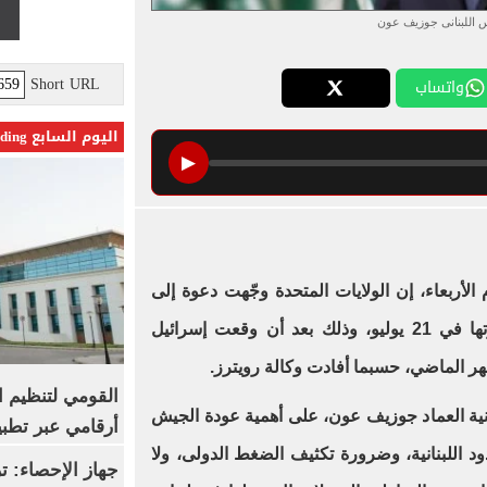
س اللبنانى جوزيف عون
Short URL
واتساب
اليوم السابع Trending
▶
لأربعاء، إن الولايات المتحدة وجّهت دعوة إلى
لزيارتها في 21 يوليو، وذلك بعد أن وقعت إسرائيل
هر الماضي، حسبما أفادت وكالة رويترز.
القومي لتنظيم ا
نية العماد جوزيف عون، على أهمية عودة الجيش
أرقامي عبر تطبيق TRA
ود اللبنانية، وضرورة تكثيف الضغط الدولى، ولا