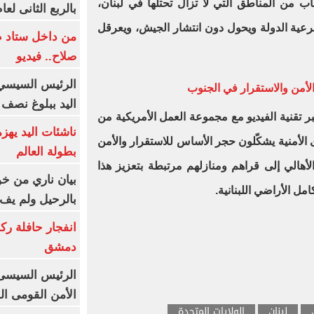
 من المناطق التي لا تزال تحتلها في لبنان،
بالربع الثانى لعام 26
شرعية الدولة ويحول دون انتشار الجيش، ويعرقل
من داخل ستاد ط
صلاح.. فيديو
الرئيس السيسي 
لأمن والاستقرار في الجنوب
اليد ببلوغ نصف 
تقنية الفيديو مع مجموعة العمل الأمريكية من
ناشئات اليد يهز
ى الأمنية يشكّلون حجر الأساس للاستقرار والأمن
بطولة العالم
أهالي إلى قراهم ومنازلهم مرتبطة بتعزيز هذا
بيان ناري من خو
ل الأراضي اللبنانية.
بالرحيل ولم يف 
انفجار حافلة رك
دمشق
الرئيس السيسى: 
الأمن القومى ا
لبنان
الولايات المتحدة