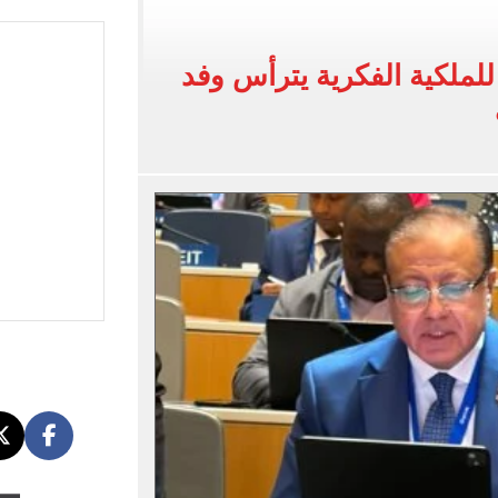
بنته ويرقص معها في أجواء مليئة بالفرحة.. فيديو وصور
 واقعة التحرش المزيفة بكفالة مالية
لملكية الفكرية يترأس وفد
ية بتقاطعه مع شارع شهاب 3 أيام لتوصيل غاز