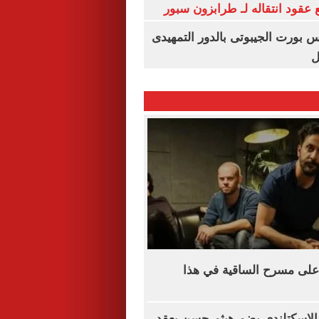
عقود انتقاله لـ طرابزون سبور
س بورت الجيبوتى بالدور التمهيدى
ل
على مسرح الساقية في هذا
 الاسكتلندي يضم هيثم حسن بعقد