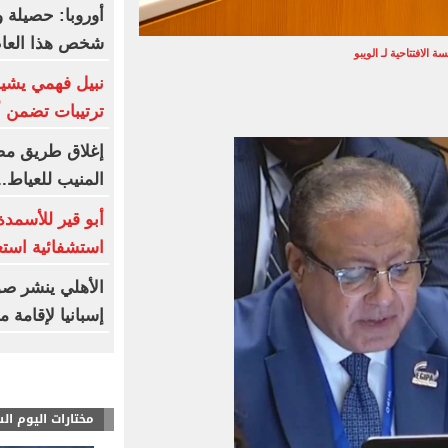
شخص هذا العا
ة الافتتاحية لـ الويبو
نبيل فهمي يشيد 
ترتيبات تضمن أ
إغلاق طريق مصر
المنيب للعياط.
أبو قير للأسمدة
استشفائية استع
الأهلي ينشر صو
إسبانيا لإقامة
مختارات اليوم ال