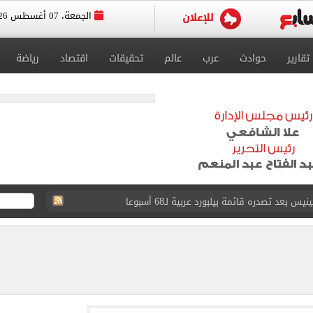
الجمعة، 07 أغسطس 2026
تقارير
حوادث
عرب
عالم
تحقيقات
اقتصاد
رياضة
عد تصدره قائمة بيلبورد عربية لـ68 أسبوعا
عى الغربى كليا من المنيب للعياط.. اعرف التحويلات
ون اليوم السابع فى حفل تقديمه باستاد طرابزون.. فيديو
سجل هذا الرقم
ذا صن وميرور حول علاج سيدة بريطانية في شرم الشيخ
جرات ونشرها على مواقع التواصل
يضم هيثم حسن بعقد حتى 2030