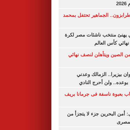
20
رابزون.. الجماهير تحتفل بمحمد
يهنئ منتخب ناشئات مصر لكرة
نهائي كأس العالم
من الصين ويتأهلن لنصف نهائي
ان بيزيرا.. الزمالك وعدني
بوعده.. ولن أحرج النادي
اب بعبوة ناسفة فى جرمانا بريف
أمن البحرين جزء لا يتجزأ من
لمصرى