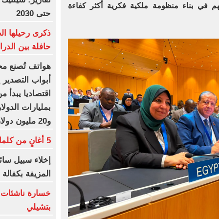
يسهم في بناء منظومة ملكية فكرية أكثر كفاءة
حتى 2030
ذكرى رحيلها ال
حافلة بين الدر
هواتف تُصنع مح
أبواب التصدير إ
اقتصاديا يبدأ من
و20 مليون دولار صادرات وآلالاف فرص عمل
5 أغانٍ من كلمات أمير عيد فى ألبوم سوبرنوڤا
إخلاء سبيل سائ
المزيفة بكفالة م
خسارة ناشئات ال
بتشيلي