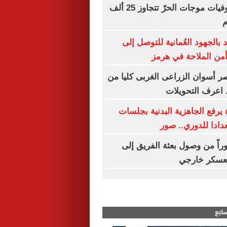
أوروبا: حصيلة وفيات موجات الحرّ تتجاوز 25 ألف
م
بالجهود العُمانية للتوصل إلى
من الملاحة في هرمز
 أسوان الزراعى الغربى كليا من
. اعرف التحويلات
 يرفع الجاهزية البدنية بجلسات
دادا للدوري.. صور
راً من وصول بعثة الفريق إلى
 معسكر خارجي
سابع