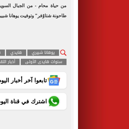
من حياة محام - من الجبال السويس
طاحونة شتاوْفر" وتوفيت يوهانا شبيري 
يوهانا شبيري
هايدي
ق
سنوات هايدى الأولى
أخبار الثق
تابعوا آخر أخبار اليوم الساب
اشترك في قناة اليو