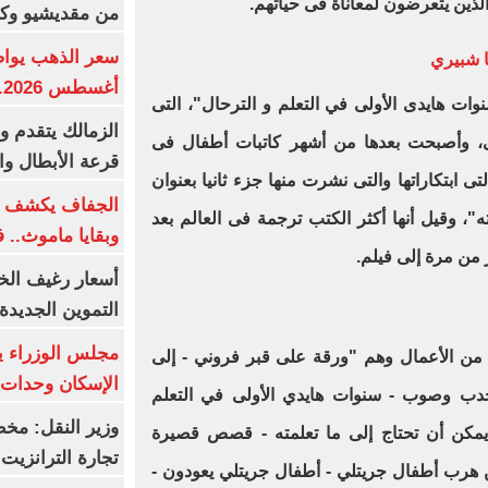
الذين يتعرضون لمعاناة فى حياتهم.
من مقديشيو وكيت
ا شبيري
أغسطس 2026.. بكم سعر عيار 21؟
ات هايدى الأولى في التعلم و الترحال"، التى
الزمالك يتقدم و
 وأصبحت بعدها من أشهر كاتبات أطفال فى
قرعة الأبطال وال
ى ابتكاراتها والتى نشرت منها جزء ثانيا بعنوان
الجفاف يكشف أس
ه"، وقيل أنها أكثر الكتب ترجمة فى العالم بعد
وبقايا ماموث.. 
 من مرة إلى فيلم.
أسعار رغيف الخب
التموين الجديدة
مجلس الوزراء 
 من الأعمال وهم "ورقة على قبر فروني - إلى
الإسكان وحدات س
 حدب وصوب - سنوات هايدي الأولى في التعلم
وزير النقل: م
 يمكن أن تحتاج إلى ما تعلمته - قصص قصيرة
تجارة الترانزيت
ن هرب أطفال جريتلي - أطفال جريتلي يعودون -