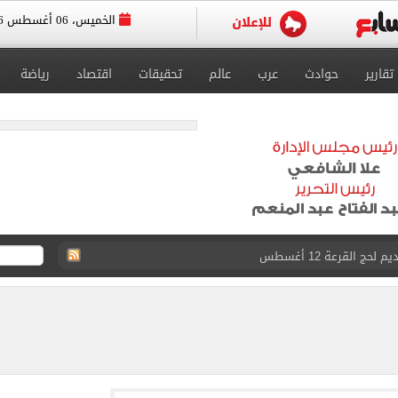
الخميس، 06 أغسطس 2026
تقارير
حوادث
عرب
عالم
تحقيقات
اقتصاد
رياضة
ى للقبول بمدارس الثانوي العام لـ220 درجة
القبول بمدارس التعليم الفني
لدور الثانى للشهادة الإعدادية.. رابط النتيجة