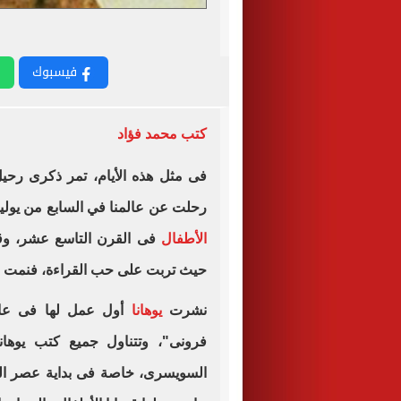
فيسبوك
كتب محمد فؤاد
فى مثل هذه الأيام، تمر ذكرى رحي
رحلت عن عالمنا في السابع من يوليو عام 1901، وتعد يوهانا من أ
الأطفال
فى القرن التاسع عشر، وقد س
حيث تربت على حب القراءة، فنمت ل
نشرت
يوهانا
فرونى"، وتتناول جميع كتب يوها
السويسرى، خاصة فى بداية عصر الت