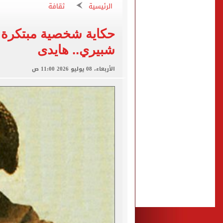
وزير التخطيط: معدل البطالة تراجع إلى 5.8% خلال الر
الرئيسية
ثقافة
الشيوخ الأمريكي يواجه "الإ
حكاية شخصية مبتكرة ف
تظلمات الثانوية العامة.. الت
شبيري.. هايدى
أين سيكون كسوف الشمس الكلى لعا
وزارة الداخلية تعلن بدء التقديم ل
الأربعاء، 08 يوليو 2026 11:00 ص