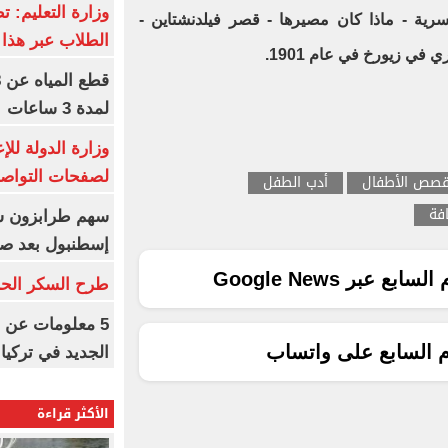
وزارة التعليم: ت
رية - ماذا كان مصيرها - قصر فيلدنشتاين -
الطلاب عبر هذا 
في زيورخ في عام 1901.
لمدة 3 ساعات
وزارة الدولة لل
لصفحات التواصل
صص الأطفال
أدب الطفل
افة
إسطنبول بعد ص
ع عبر Google News
طرح السكر الحر اليوم بس
5 معلومات عن 
م السابع على واتساب
الجديد في تركيا
الأكثر قراءة