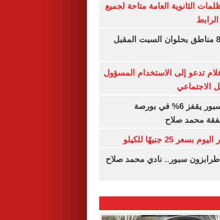
ظلمات الثانوية العامة متاحة لجميع
الرابط
قطع المياه عن 8 مناطق بحلوان السبت المقبل
إعلام تدعو إلى الاستخدام المسؤول
 الاجتماعي
سهم طرابزون سبور يقفز 6% في بورصة
فقة محمد صلاح
عر 25 جنيهًا للكيلو
طرابزون سبور.. نادي محمد صلاح