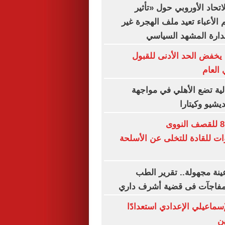
تحاد الأوروبي حول «تأثير
الأعباء تعيد ملف الهجرة غير
دارة المشهد السياسي
يخفض الحد الأدنى للقبول
 العام
لية تضع الأهلي في مواجهة
يشيو وكيتارا
في الذكرى الـ81 للقصف النووى
ات للقادة للتخلى عن الأسلحة
ينة مجهولة.. تقرير الطب
مفاجآت فى قضية أشرف داري
سماعيلي الإعدادي استعدادًا
ن