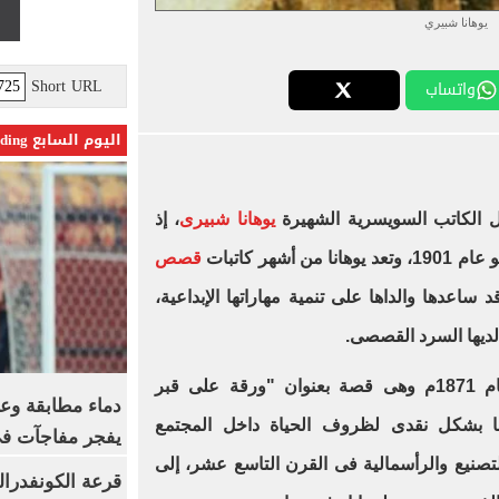
يوهانا شبيري
Short URL
واتساب
اليوم السابع Trending
ل الكاتب السويسرية الشهيرة
يوهانا شبيرى
، إذ
شهر كاتبات
قصص
اعدها والداها على تنمية مهاراتها الإبداعية،
ديها السرد القصصى.
أول عمل لها فى عام 1871م وهى قصة بعنوان "ورقة على قبر
دماء مطابقة وع
نا بشكل نقدى لظروف الحياة داخل المجتمع
يفجر مفاجآت ف
صنيع والرأسمالية فى القرن التاسع عشر، إلى
قرعة الكونفدرال