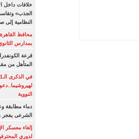
خلافات داخل الا
الجذب» وتقاسم 
النظامية إلى ص
محافظ القاهرة 
بمدارس الثانوي
قرعة الكونفدرا
المتأهل من مقد
لهيروشيما..دعو
النووية
دماء مطابقة وع
الشرعى يفجر 
إلغاء معسكر الإ
لدوري المحترفي