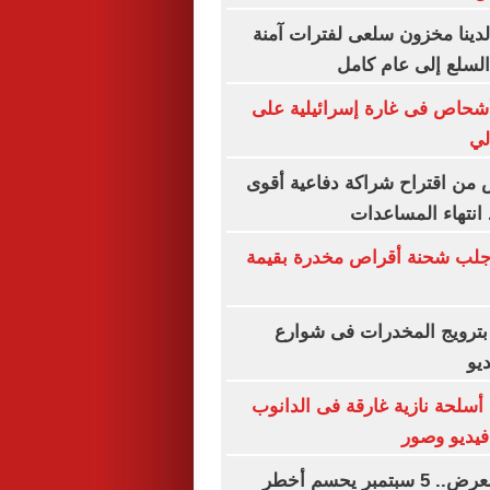
لدينا مخزون سلعى لفترات آمنة
سلع إلى عام كامل
نان: إصابة 8 أشحاص فى غارة إسرائيلية على
لي
من اقتراح شراكة دفاعية أقوى
 انتهاء المساعدات
 جلب شحنة أقراص مخدرة بقيمة
بترويج المخدرات فى شوارع
ديو
سلحة نازية غارقة فى الدانوب
فيديو وصور
الإعدام وهتك العرض.. 5 سبتمبر يحسم أخطر