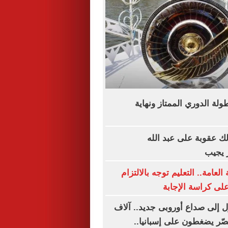
لة الدوري الممتاز ونهاية
ك عقوبة على عبد الله
 يجيب
العامة.. التعليم توجه بالالتزام
على كراسة الإجابة
ل إلى صداع أوروبى جديد.. آلاف
صّر يضغطون على إسبانيا..