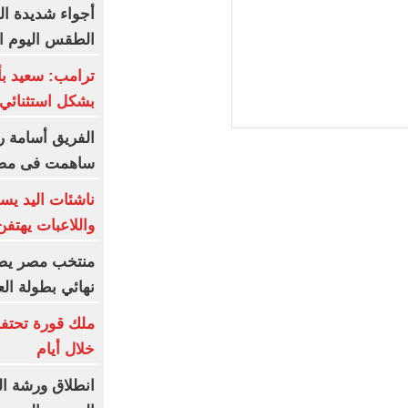
أجواء شديدة ال
الطقس اليوم الجمعة 7 أ
ترامب: سعيد ب
بشكل استثنائي 
الفريق أسامة ر
ساهمت فى مضا
ناشئات اليد يس
واللاعبات يهتف
منتخب مصر يضر
نهائي بطولة الع
ملك قورة تحتف
خلال أيام