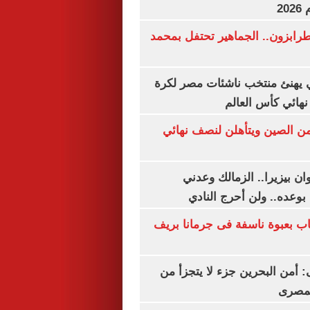
20
رابزون.. الجماهير تحتفل بمحمد
يهنئ منتخب ناشئات مصر لكرة
نهائي كأس العالم
من الصين ويتأهلن لنصف نهائي
ان بيزيرا.. الزمالك وعدني
بوعده.. ولن أحرج النادي
اب بعبوة ناسفة فى جرمانا بريف
أمن البحرين جزء لا يتجزأ من
لمصرى