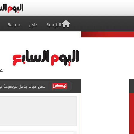
الرئيسية
عاجل
سياسة
إغلاق طريق مصر أسوان الزرا
محمد صلاح يظهر على تليفزي
أسعار الذهب في مصر تتراجع.. وعيار 21 ي
الاستعلامات تفند ادعاءات 
حكم تصوير الحوادث والمشا