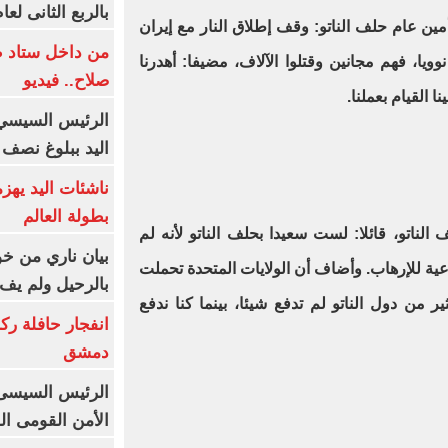
بالربع الثانى لعام 26
 عام حلف الناتو: وقف إطلاق النار مع إيران
من داخل ستاد ط
وويا، فهم مجانين وقتلوا الآلاف، مضيفا: أهدرنا
صلاح.. فيديو
 القيام بعملنا.
الرئيس السيسي 
اليد ببلوغ نصف 
ناشئات اليد يهز
بطولة العالم
الناتو، قائلا: لست سعيدا بحلف الناتو لأنه لم
بيان ناري من خو
ية للإرهاب. وأضاف أن الولايات المتحدة تحملت
بالرحيل ولم يف 
ير من دول الناتو لم تدفع شيئا، بينما كنا ندفع
انفجار حافلة رك
دمشق
الرئيس السيسى: 
الأمن القومى ا