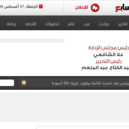
الجمعة، 07 أغسطس 2026
تقارير
حوادث
عرب
عالم
تحقيقات
اقتصاد
رياضة
عى الغربى كليا من المنيب للعياط.. اعرف التحويلات
ون اليوم السابع فى حفل تقديمه باستاد طرابزون.. فيديو
سجل هذا الرقم
ذا صن وميرور حول علاج سيدة بريطانية في شرم الشيخ
جرات ونشرها على مواقع التواصل