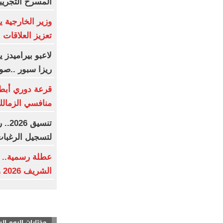
المسرح التجريب
وزير الخارجية 
تعزيز العلاقات ال
لاعبو بيراميدز
ريزا سبور ..صو
قرعة دوري أبطال
منافسي الزمالك
تنسي
لتسجيل الرغبا
عطلة رسمية.. م
الشريف 2026 وفقا للحسابات الفلكية
مختارات اليوم ال