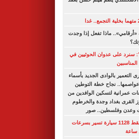
«أرقامي».. ماذا تفعل إذا وجدت
تك؟
ة": سنرد على عدوان الحوثيين في
المناسبين
 التعمير بالوادى الجديد بأسماء
وعواصمها.. نجاح خطة التوطين
ت عمرانية لتسكين الوافدين من
رز القرى بغداد وجدة والخرطوم
ت وعدن وفلسطين.. صور
رادار المرور يلتقط 1128 سيارة تسير بسرعات