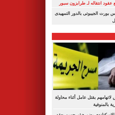
عقود انتقاله لـ طرابزون سبور
س بورت الجيبوتى بالدور التمهيدى
ل
خاص لاتهامهم بقتل عامل أثناء محاولة
ة بالمنوفية
 الاسكتلندي يضم هيثم حسن بعقد