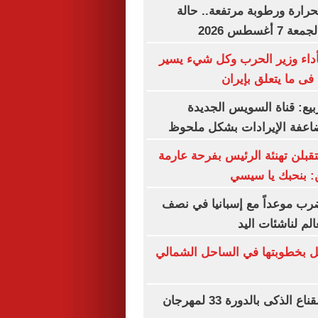
حرارة ورطوبة مرتفعة.. حالة
غسطس 2026
أداء وزير الحرب وكل شيء يسير
فى ما يتعلق بإيران
بيع: قناة السويس الجديدة
عفة الإيرادات بشكل ملحوظ
تقبلن تهنئة الرئيس بفرحة عارمة
ن: بنحبك يا سيسي
ب موعداً مع إسبانيا في نصف
الم لناشئات اليد
ل بخطوبتها في الساحل الشمالي
انطلاق ورشة القناع الذكى بالدورة 33 لمهرجان