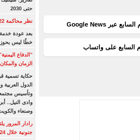
حتى 2030
نظر محاكمة 22 متهما بخلية التجمع.. غدا
ع عبر Google News
بعد عودة خدمة 
خطًا ليس بحوز
م السابع على واتساب
"الدفاع اليمني
الزمان والمكان 
حكاية تسمية قرى
الدول العربية 
وتأسيس مجتمعا
وادى النيل.. أب
وصنعاء والكوي
جنونية خلال 24 ساعة