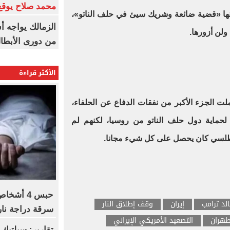
محمد صلاح يوقع 
بأنها «قضية ضائعة وشريك سيئ في حلف الناتو»،
الزمالك يواجه أ
ولن أزورها.
من دورى الأبطا
الأكثر قراءة
ملت الجزء الأكبر من نفقات الدفاع عن الحلفاء،
ار لحماية دول حلف الناتو من روسيا، لكنهم لم
طلسي كان يحصل على كل شيء مجانا.
حبس 4 أش
لد ترامب
إيران
وقف إطلاق النار
سرقة دراجة ناري
هران
التصعيد الأمريكي الإيراني
تقارير: سيلتيك