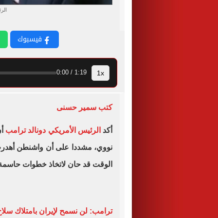
الر
فيسبوك
1x
1:19 / 0:00
كتب سمير حسنى
أكد
الرئيس الأمريكي دونالد ترامب
أن
نووي، مشددا على أن واشنطن أهدرت
الوقت قد حان لاتخاذ خطوات حاسمة
ترامب: لن نسمح لإيران بامتلاك سلا