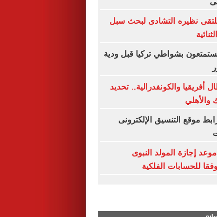
ى
يلتقى نظيره التشادى لبحث سبل
ثنائية
 يستمتعون بشواطي تركيا قبل ودية
ر
 أفريقيا والكونفدرالية.. تحديد
 والأهلي
ق 2026.. رابط موقع التنسيق الإلكترونى
ت
وعد إجازة المولد النبوى
سابع