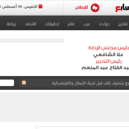
الخميس، 06 أغسطس 2026
تقارير
حوادث
عرب
عالم
تحقيقات
اقتصاد
رياضة
الدور الثاني للشهادة الإعدادية بنسبة 79.9%
لفينو بعد قرارات التموين الجديدة.. تفاصيل
ت طرابزون سبور لأول مرة اليوم
 العام لمنظمة اليونسكو
رة استعدادًا للسفر إلى إسبانيا لخوض المعسكر الخارجي