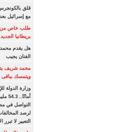
قلق بالكونجرس 
مع إسرائيل بعد
طلب خاص من ما
بريطانيا الجديد.
هل يقدم محمد ع
الفنان يجيب
محمد شريف يتف
ويتمسك بباقى ع
وزارة الدولة لل
أمانً
التواصل في مصر
لرصد المخالفات
التعبير لا تبرر ا