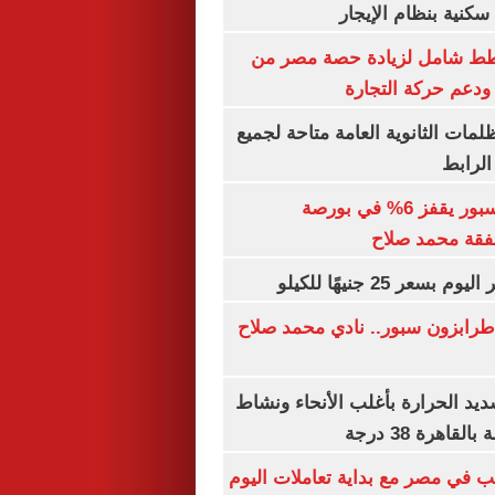
كنية بنظام الإيجار
خطط شامل لزيادة حصة مصر من
 ودعم حركة التجارة
ظلمات الثانوية العامة متاحة لجميع
الرابط
سهم طرابزون سبور يقفز 6% في بورصة
فقة محمد صلاح
عر 25 جنيهًا للكيلو
طرابزون سبور.. نادي محمد صلاح
يد الحرارة بأغلب الأنحاء ونشاط
اهرة 38 درجة
ب في مصر مع بداية تعاملات اليوم