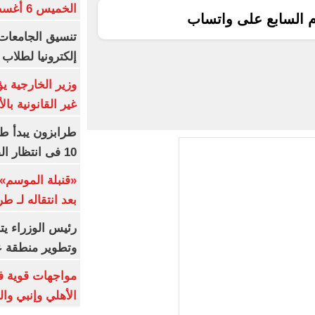
الخميس 6 أغسطس 2026
م السابع على واتساب
إلكترونيا لطلاب 
وزير الخارجية 
غير القانونية با
طرابزون يبدأ ط
10 فى انتظار الفرعون (فيديو)
«قنبلة الموسم»
بعد انتقاله لـ ط
رئيس الوزراء ي
وتطوير منطقة ع
مواجهات قوية فى
الأهلي وإنبي وال