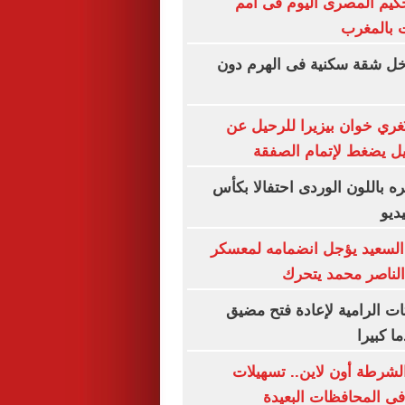
كيم المصرى اليوم فى أمم
ت بالمغرب
خل شقة سكنية فى الهرم دون
 تُغري خوان بيزيرا للرحيل عن
كيل يضغط لإتمام الصفقة
 باللون الوردى احتفالا بكأس
السعيد يؤجل انضمامه لمعسكر
 الناصر محمد يتحرك
ات الرامية لإعادة فتح مضيق
ا كبيرا
الشرطة أون لاين.. تسهيلات
ى المحافظات البعيدة