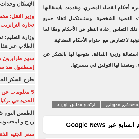
الإسكان وحدات س
ترم أحكام القضاء المصري، وتقدمت باستقالتها
وزير النقل: م
ه القضية الشخصية، وستستكمل اتخاذ جميع
تجارة الترانزيت
ى ذلك التماس إعادة النظر في الأحكام وفقًا لما
وزارة التعليم: ت
نية لا تتعارض مع احترام الأحكام القضائية.
الطلاب عبر هذا 
تقالة وزيرة الثقافة، متوجها لها بالشكر عن
، ومتمنيا لها التوفيق في مسيرتها.
إسطنبول بعد ص
طرح السكر الحر اليوم بس
5 معلومات عن 
الجديد في تركيا
مصطفى مدبولي
اجتماع مجلس الوزراء
الطقس اليوم شد
رياح والمحسوسة بالق
ع عبر Google News
سعر الجنيه الذه