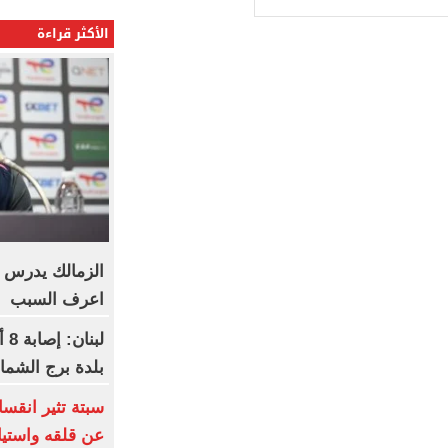
الأكثر قراءة
الزمالك يدرس من
اعرف السبب
لب
بلدة برج الشما
سبتة تثير انقسا
عن قلقه واستيا