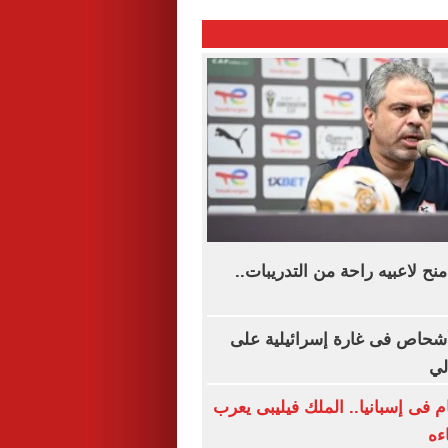
ح لاعبيه راحة من التدريبات..
نان: إصابة 8 أشحاص فى غارة إسرائيلية على
لي
م فى إسبانيا.. الملك فيليبى يعرب
ءه