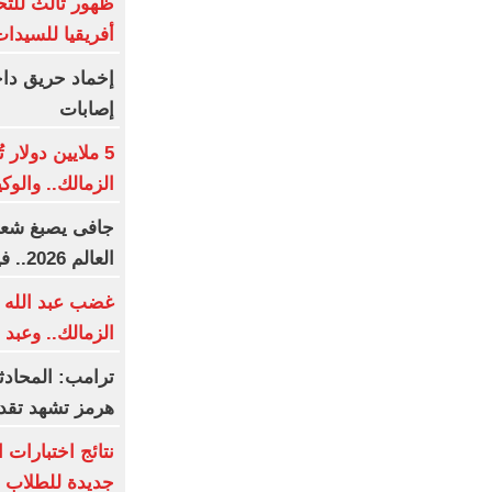
ظهور ثالث للتح
أفريقيا للسيدا
إخماد حريق دا
إصابات
5 ملايين دولار
الزمالك.. والو
جافى يصبغ شعره
العالم 2026.. فيديو
غضب عبد الله 
الزمالك.. وعبد
ترامب: المحادث
هرمز تشهد تقدم
نتائج اختبارات 
جديدة للطلاب ف