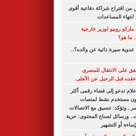
من اقتراح شراكة دفاعية أقوى
 انتهاء المساعدات
ركو روبيو لوزير خارجية
. ما هو؟
دوية سيرة ذاتية عن والده؟..
ق على الانتقال للمصرى
قده قبل الرحيل عن الأهلى
إعلام تدعو إلى فضاء رقمى أكثر
ا.. 54.3 مليون مستخدم نشط لمنصات
.. وتؤكد: تنسيق مع الاتصالات
.. ورسائل لصناع المحتوى: حرية
لإساءة أو التشهير