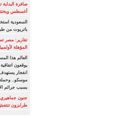
أغسطس ويختتم
باتريوت من طراز "3
المؤهلة لأولمب
العالم هذا المس
يوقعون اتفاقية
انفجار يستهدف 
موسكو.. وحملة
بسبب جرائم الا
جنون جماهيري 
طرابزون تنتعش بـ12 مليون