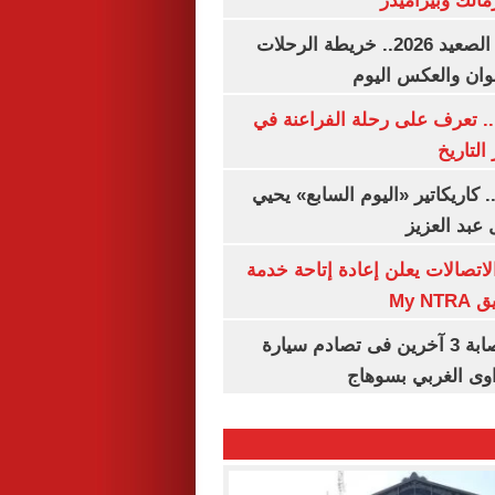
مالك وبيراميدز
مواعيد قطارات الصعيد 2026.. خريطة الرحلات
وان والعكس اليوم
. تعرف على رحلة الفراعنة في
التاريخ
. كاريكاتير «اليوم السابع» يحيي
عبد العزيز
لاتصالات يعلن إعادة إتاحة خدمة
My N
مصرع سيدة وإصابة 3 آخرين فى تصادم سيارة
وى الغربي بسوهاج