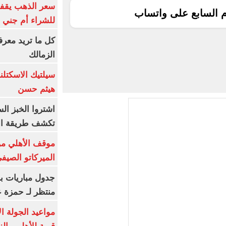
سعر الذهب يقفز
م السابع على واتساب
للشراء أم جني ا
كل ما تريد معرف
الزمالك
سيلتيك الاسكتل
هيثم حسن
اشتروا الخبز ال
تكشف طريقة الإ
موقف الأهلي من
الميركاتو الصيف
جدول مباريات بر
منتظر لـ حمزة ع
مواعيد الجولة ا