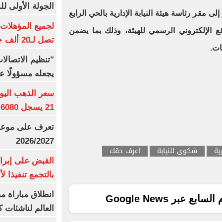
الجولة الأولى ل
ى مقر رئاسة هيئة النيابة الإدارية بالحي الرابع
 الموقع الإلكتروني الرسمي للهيئة، وذلك بما يضمن
تصل لـ20 ألف جنيه
ات.
"تنظيم الاتصال
يجعله مسؤولًا عن
21 يسجل 6080 جنيها
تعرف على موعد 
2026/2027
رية
شكوى للنيابة
اعرف حقك
القبض على إبرا
بالتجمع تنفيذا ل
انطلاق مباراة م
ع عبر Google News
العالم لناشئات ك