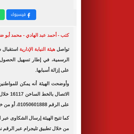
فيسبوك
كتب - أحمد عبد الهادي - محمد أبو 
تواصل
هيئة النيابة الإدارية
استقبال ش
الرسمية، في إطار تسهيل الحصو
على إزالة أسبابها.
وأوضحت الهيئة أنه يمكن للمواطن
الاتصال 
على الرقم 01050601888، أو من خلال البريد الإلكتروني shakwa@ap.gov.eg.
من خلال تطبيق تليجرام عبر الرقم ن