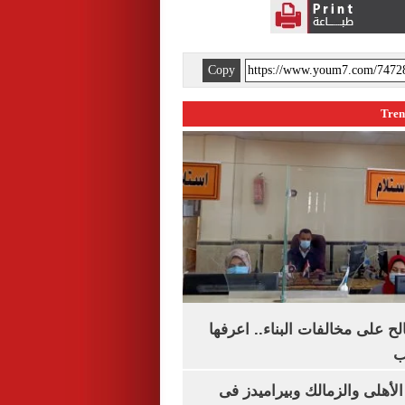
Copy
الح على مخالفات البناء.. اعرفها
ب
لأهلى والزمالك وبيراميدز فى