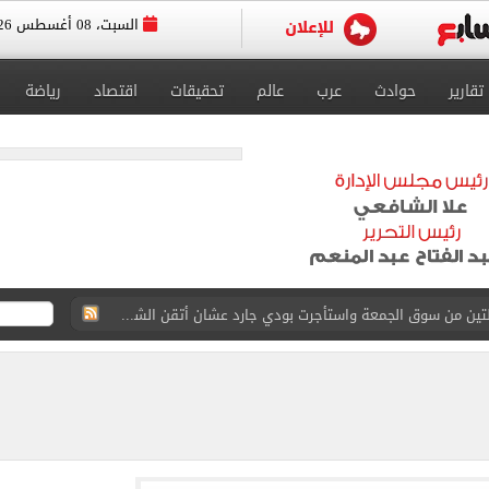
السبت، 08 أغسطس 2026
تقارير
حوادث
عرب
عالم
تحقيقات
اقتصاد
رياضة
ة الأهلي على كأس خوان جامبر
على مستحقات محمد صلاح
ى نصف نهائى بطولة العالم
 رأسية وائل جمعة فى مران الأهلي تستحضر أمجاد الصخرة
ى معسكر إسبانيا.. جلسة عموتة وفقرة بدنية.. صور