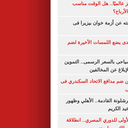
 عالميًا.. هل الوقت مناسب
لأرباح؟
ته عن أزمة خوان بيزيرا فى
ندى يضع اللمسات الأخيرة لضم
سياحى بالسعر الرسمى.. التموين
بلاغ عن المخالفين
 ضم مدافع الاتحاد السكندري فى
ى
شلونة القادمة.. الأهلي وظهور
بد الكريم
لأولى للدوري المصري.. انطلاقة