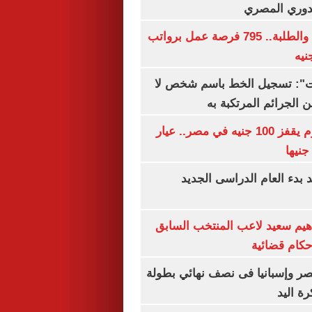
لدوري المصري
لجميع المؤهلات والطلبة.. 795 فرصة عمل برواتب
ات": تسجيل الخط باسم شخص لا
 الجرائم المرتكبة به
سعر الذهب اليوم يقفز 100 جنيه في مصر.. عيار
بدء العام الدراسى الجديد
هيم سعيد لاعب المنتخب السابق
أحكام قضائية
صر وإسبانيا فى نصف نهائي بطولة
رة اليد