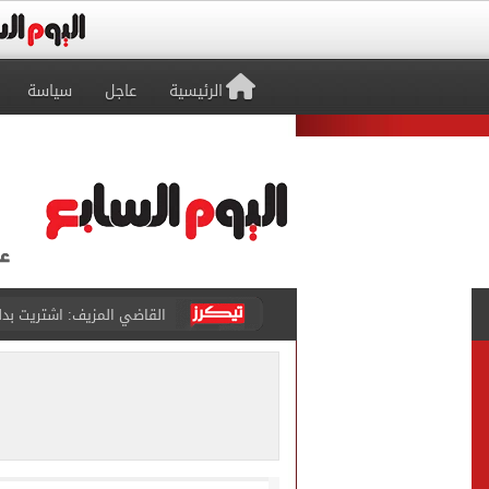
الرئيسية
عاجل
سياسة
برشلونة يطرح تذاكر مواجه
طرابزون سبور ينفي الحجز 
منتخب ناشئات كرة اليد يخسر أمام إسبانيا 27 - 26 ف
قفزة أعادت الزمن الجميل..
الأهلي ينهي مرانه الأول ف