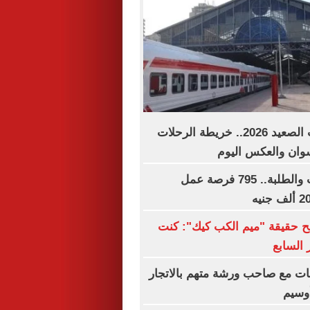
مواعيد قطارات الصعيد 2026.. خريطة الرحلات
وان والعكس اليوم
لجميع المؤهلات والطلبة.. 795 فرصة عمل
ح حقيقة "ميم الكب كيك": كنت
 السابع
ات مع صاحب ورشة متهم بالاتجار
وسيم