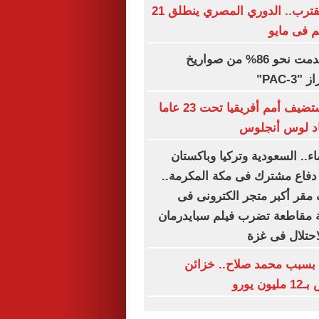
صافرة البداية تقترب.. الدوري المصري ينطلق 21
 فى مايو
السعودية استخدمت نحو 86% من صواريخ
PAC-"
تقارير: مصر تستضيف أمم أفريقيا تحت 23 عاما
ياد لوس أنجلوس
اء.. السعودية وتركيا وباكستان
 دفاع مشترك فى مكة المكرمة..
مقر أكبر متجر الكترونى فى
 مقاطعة تضرب فيلم سبايدرمان
حتلال فى غزة
بسبب محمد صلاح.. خزائن
 يورو