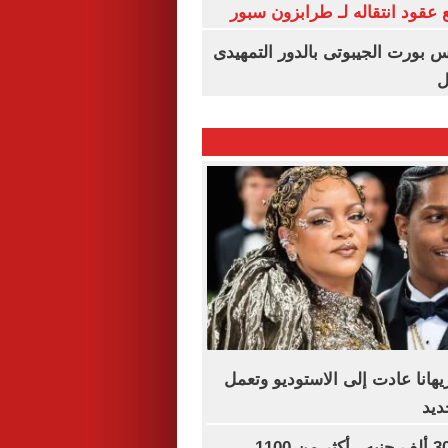
عقود انتقاله لـ طرابزون سبور
س بورت الجيبوتى بالدور التمهيدى
ل
هانا عادت إلى الاستوديو وتعمل
ديد
رواتب تصل لـ 30 ألف جنيه.. أكثر من 1100