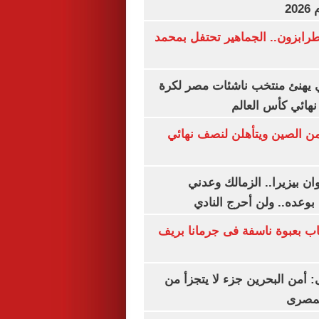
20
رابزون.. الجماهير تحتفل بمحمد
يهنئ منتخب ناشئات مصر لكرة
نهائي كأس العالم
من الصين ويتأهلن لنصف نهائي
ان بيزيرا.. الزمالك وعدني
بوعده.. ولن أحرج النادي
اب بعبوة ناسفة فى جرمانا بريف
أمن البحرين جزء لا يتجزأ من
لمصرى