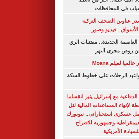
باب فى المحافظات
ر عناوين الصحف التركية
لأسواق.. فيديو وصور
العاصمة الجديدة.. مقتنيات الري
ن روض مجرى النهر
مواعيد الرحلات على خطوط السكة
لدفاعية مع إسرائيل يثير انقساما
ة لإنهاء المساعدات المالية لتل
مل عسكرى استخباراتى.. نيويورك
ديمقراطية وجمهورية للاقتراح
لسيادة الأمريكية