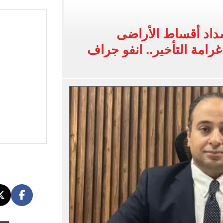
يضم هيثم حسن بعقد حتى 2030
بنته ويرقص معها في أجواء مليئة بالفرحة.. فيديو وصور
داد أقساط الأراضى
 واقعة التحرش المزيفة بكفالة مالية