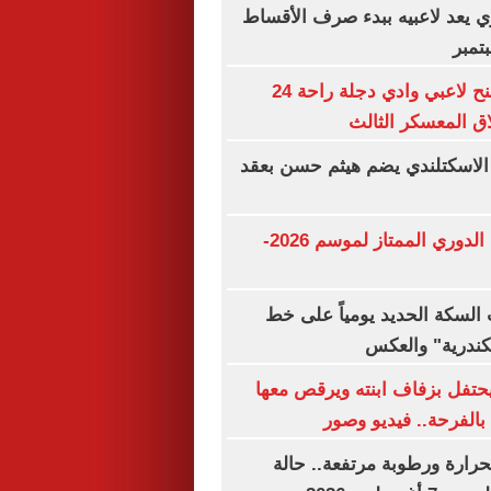
ري يعد لاعبيه ببدء صرف الأقساط
تمبر
محمد الشيخ يمنح لاعبي وادي دجلة راحة 24
ق المعسكر الثالث
 الاسكتلندي يضم هيثم حسن بعقد
مواعيد مباريات الدوري الممتاز لموسم 2026-
السكة الحديد يومياً على خط
سكندرية" والعكس
تفل بزفاف ابنته ويرقص معها
بالفرحة.. فيديو وصور
حرارة ورطوبة مرتفعة.. حالة