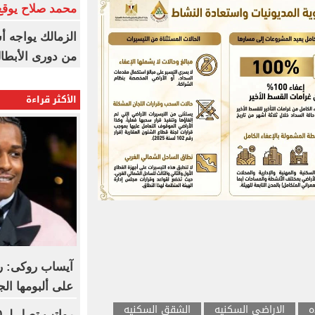
محمد صلاح يوقع 
الزمالك يواجه أ
من دورى الأبطا
الأكثر قراءة
آيساب روكى: ري
على ألبومها الج
ه
الاراضى السكنيه
الشقق السكنيه