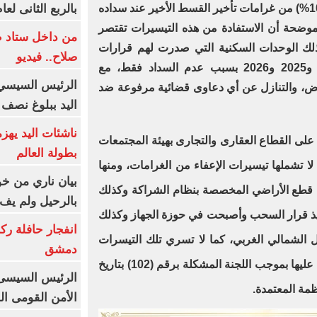
بالربع الثانى لعام 26
الوحدات الشاطئية، وإعفاءً كاملاً (100%) من غرامات تأخير القسط الأخير عند سداده
 موضحة أن الاستفادة من هذه التيسيرات تقتصر
من داخل ستاد ط
لك الوحدات السكنية التي صدرت لهم قرارات
صلاح.. فيديو
إلغاء تخصيص خلال الأعوام 2024 و2025 و2026 بسبب عدم السداد فقط، مع
الرئيس السيسي 
أرض، والتنازل عن أي دعاوى قضائية مرفوعة ضد
اليد ببلوغ نصف 
ناشئات اليد يهز
لى القطاع العقارى والتجارى بهيئة المجتمعات
بطولة العالم
لا تشملها تيسيرات الإعفاء من الغرامات، ومنها
بيان ناري من خو
ا قطع الأراضي المخصصة بنظام الشراكة وكذلك
بالرحيل ولم يف 
نفيذ قرار السحب وأصبحت في حوزة الجهاز وكذلك
انفجار حافلة رك
 الشمالي الغربي، كما لا تسري تلك التيسرات
دمشق
على قطع الأرضي الموقوف التعامل عليها بموجب اللجنة المشكلة برقم (102) بتاريخ
الرئيس السيسى: 
الأمن القومى ا