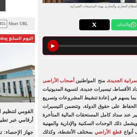
طاع العقارى والتجارى بهيئة المجتمعات العمرانية
Short URL
واتساب
اليوم السابع Trending
▶
مرانية الجديدة
، منح المواطنين
أصحاب الأراضى
د الأقساط، تيسيرات جديدة، لتسوية المديونيات
ء، بما يسهم في إعادة تنشيط المشروعات وتسريع
ع الحفاظ على حقوق الدولة، وتتضمن التيسيرات
القومي لتنظيم ا
مات التأخير عند سداد كامل المستحقات المالية المتأخرة
أرقامي عبر تطبيق TRA
ويشمل ذلك الوحدات السكنية والإدارية والمهنية
 أنواع
قطع الأراضي
بمختلف الأنشطة، وكذلك