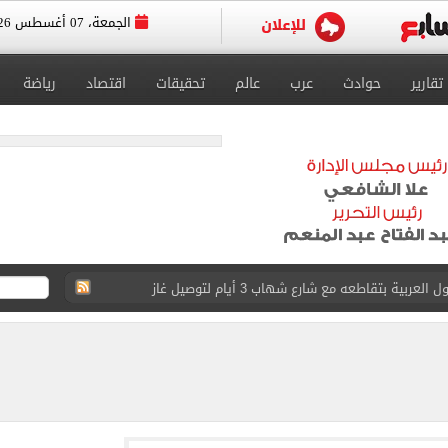
الجمعة، 07 أغسطس 2026
تقارير
حوادث
عرب
عالم
تحقيقات
اقتصاد
رياضة
ية بتقاطعه مع شارع شهاب 3 أيام لتوصيل غاز
عد تصدره قائمة بيلبورد عربية لـ68 أسبوعا
عى الغربى كليا من المنيب للعياط.. اعرف التحويلات
ون اليوم السابع فى حفل تقديمه باستاد طرابزون.. فيديو
سجل هذا الرقم
ذا صن وميرور حول علاج سيدة بريطانية في شرم الشيخ
وين الصحف التركية وقميصه يشعل الأسواق في طرابزون