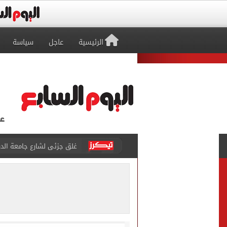
الرئيسية
عاجل
سياسة
غلق جزئى لشارع جامعة الدول العرب
عمرو دياب يدخل موسوعة جينيس ب
إغلاق طريق مصر أسوان الزرا
محمد صلاح يظهر على تليفزي
أسعار الذهب في مصر تتراجع.. وعيار 21 ي
الاستعلامات تفند ادعاءات 
صفقة محمد صلاح تتصدر عنا