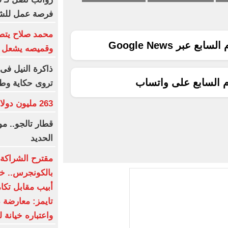
فرصة عمل للش
محمد صلاح يتصد
ع عبر Google News
وقميصه يشعل ا
ذاكرة النيل فى 
م السابع على واتساب
تروى حكاية وط
263 مليون دولار عالميا لفيلم Moana
قطار تالجو.. 
الحديد
مقترح الشراكة ا
بالكونجرس.. خط
أبيب مقابل تكا
تايمز: معارضة 
واعتباره خيانة ل