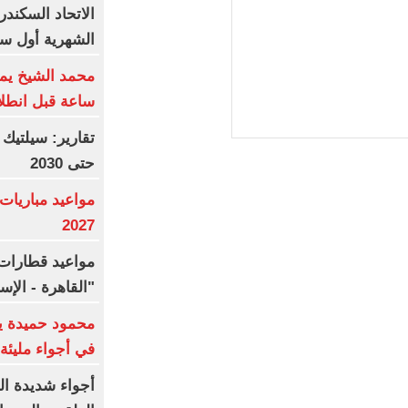
الاتحاد السكند
الشهرية أول سب
ساعة قبل انطلا
تقارير: سيلتيك
حتى 2030
2027
مواعيد قطارات 
"القاهرة - الإ
محمود حميدة يح
في أجواء مليئة 
أجواء شديدة ال