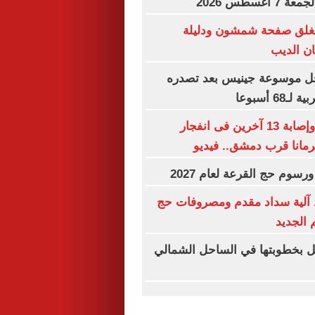
غسطس 2026
غلق صفحة شمشون ودليلة
ن الديب
ل موسوعة جينيس بعد تصدره
6 أسبوعا
مقتل شخصين وإصابة 13 آخرين فى انفجار
رمانا قرب دمشق.. فيديو
رسوم حج القرعة لعام 2027
آلية سداد مقدم ومصروفات حج
 الجديد
ل بخطوبتها في الساحل الشمالي