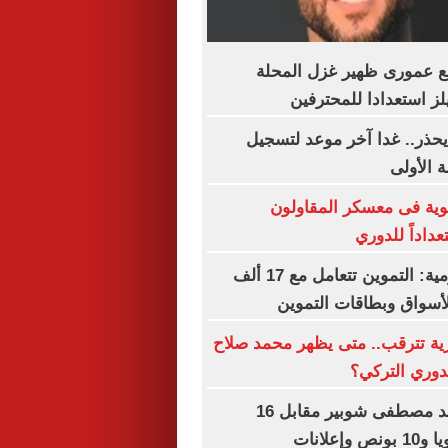
مع عمورى ظهير غزل المحلة
ز استعدادا للمحترفين
حذر.. غدا آخر موعد لتسجيل
 الأولى
قوية فى معسكر المقاولون
عداداً للدوري
الشكاوى الحكومية: التموين تتعامل مع 17 ألف
سواق وبطاقات التموين
ية تترقب.. متى يظهر محمد صلاح
دوري التركي؟
الأهلي يمدد عقد مصطفى شوبير مقابل 16
إعلانات