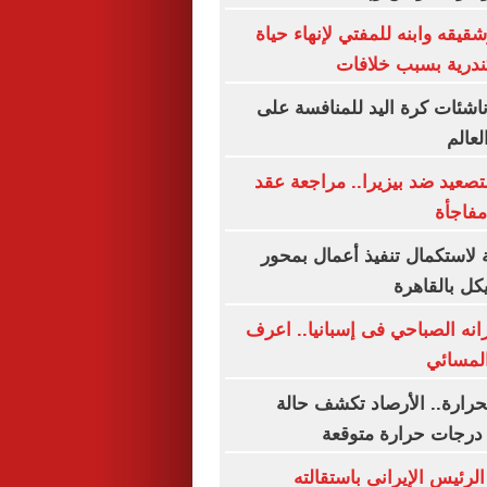
قيقه وابنه للمفتي لإنهاء حياة
درية بسبب خلافات
شئات كرة اليد للمنافسة على
لعالم
تصعيد ضد بيزيرا.. مراجعة عقد
فاجأة
 لاستكمال تنفيذ أعمال بمحور
ل بالقاهرة
انه الصباحي فى إسبانيا.. اعرف
المسائي
حرارة.. الأرصاد تكشف حالة
رجات حرارة متوقعة
لرئيس الإيرانى باستقالته