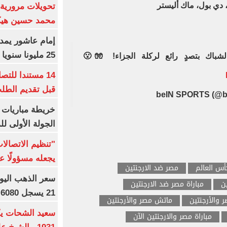
 دي بول، ماك أليستر
تحويلات مرورية 
محمد حسين هيكل
25 مليونا سنويا وعقد إعلاني
باك بتصدٍ رائع لركلة الجزاء! 🧤😮
14 مستندا للتص
قبل تقديم الطل
خريطة مباريات ا
الجولة الأولى ل
"تنظيم الاتصال
يجعله مسؤولًا عن
س العالم
مصر ضد الارجنتين
ن
مباراة مصر ضد الارجنتين
21 يسجل 6080 جنيها
ر والأرجنتين
ماتش مصر والأرجنتين
مباراة مصر والارجنتين الآن