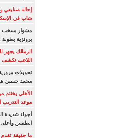
إحالة صنايعي وش
شاب فى الإسكن
مشوار منتخب نا
برونزية بطولة ا
الزمالك يجهز لل
اللاعب تكشف م
تحويلات مرورية
محمد حسين هيك
الأهلي يختتم مر
موعد التدريب 
أجواء شديدة ال
الطقس وأعلى د
ما حقيقة تقدم ا