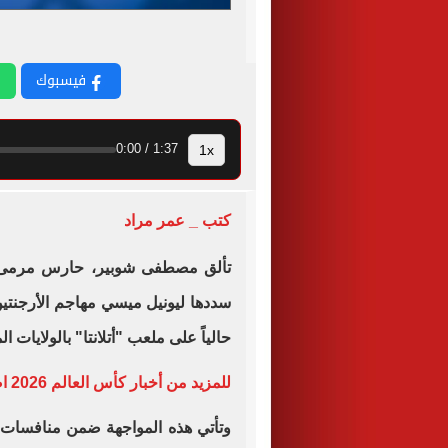
فيسبوك
1x
1:37 / 0:00
كتب _ عمر مراد
تألق مصطفى شوبير، حارس مرم
حالياً على ملعب "أتلانتا" بالولايات ال
للمزيد من أخبار كأس العالم 2026 اضغط هنا..
وتأتي هذه المواجهة ضمن منافسات دور الـ6