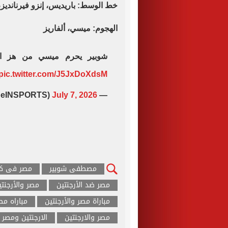
خط الوسط: باريديس، إنزو فيرنانديز،
الهجوم: ميسي، ألفاريز
شوبير يحرم ميسي من هز الش
pic.twitter.com/J5JxDoXdsM
July 7, 2026
— beIN SPORTS (@beINSPORTS)
مصطفى شوبير
مصر فى كأ
مصر ضد الأرجنتين
مصر والأرجنتي
مباراة مصر والأرجنتين
مباراه مص
مصر والارجنتين
الارجنتين ومصر