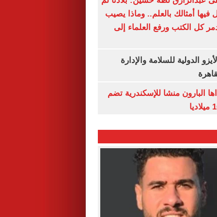
خ على عبدالرازق لطه حسين: بلادنا لم
فيها أمثالك بالعلم.. وماذا يصيب
ر كل الكتب ورفع العلماء إلى
يزو الدولية للسلامة والإدارة
قاهرة
اها البارون منشا للإسكندرية تضم