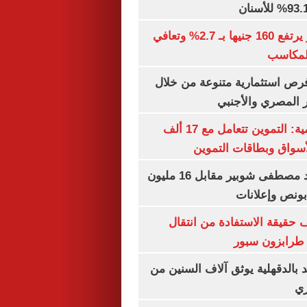
الذهب في مصر يرتفع 160 جنيها بـ 2.7% وتعافي
المكاسب
رص استثمارية متنوعة من خلال
 المصري والأجنبي
الشكاوى الحكومية: التموين تتعامل مع 17 ألف
واق وبطاقات التموين
الأهلي يمدد عقد مصطفى شوبير مقابل 16 مليون
حقيقة الاستفادة من انتقال
طرابزون سبور
بالدقهلية يوثق آلاف السنين من
ري