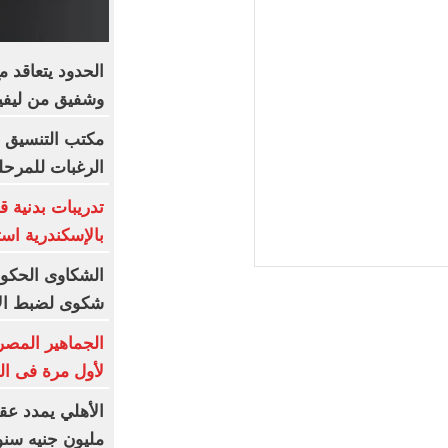
الحدود يتعاقد 
وشفيق من ليفيل
مكتب التنسيق ي
الرغبات للمرحلة
تدريبات بدنية 
بالإسكندرية است
شكوى لضبط الأ
الجماهير المصر
لأول مرة فى ال
مليون جنيه سنويا و10 بونص و