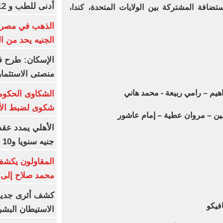
أدنى للطب و 93.12% للأسنان
ستضافة المشتركة بين الولايات المتحدة، كندا،
الجنيه يحد من 
الإسكان: طرح ف
منصتى الاستثمار
هيم – رامي ربيعة - محمد هاني
شكوى لضبط الأس
ين – مروان عطية – إمام عاشور
جنيه سنويا و10 بونص وإعلانات
المقاولون يكشف 
محمد صلاح إلى 
كشف أثرى جديد 
افيكو
الاستيطان البش