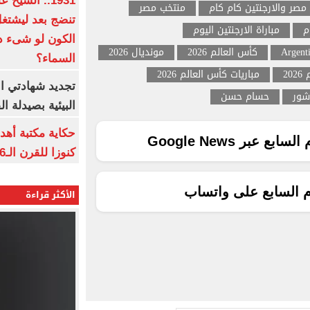
1931.. الشي
مصر والارجنتين كام كام
منتخب مصر
تنضج بعد ليشتغل 
م
مباراة الارجنتين اليوم
الكون لو شىء دم
Argent
كأس العالم 2026
مونديال 2026
السماء؟
2
مباريات كأس العالم 2026
تجديد شهادتي الأ
شور
حسام حسن
البيئية بصيدلة ال
حكاية مكتبة أهد
ع عبر Google News
كنوزا للقرن الـ16 ميلاديا
م السابع على واتساب
الأكثر قراءة