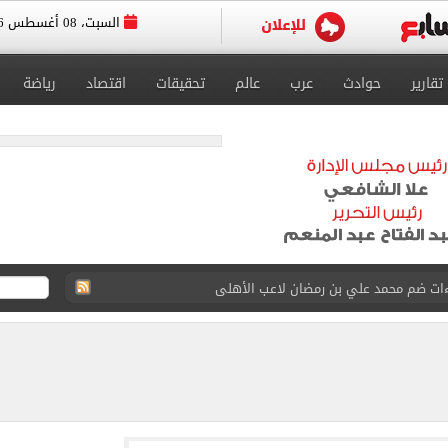
السبت، 08 أغسطس 2026
تقارير
حوادث
عرب
عالم
تحقيقات
اقتصاد
رياضة
طرابزون سبور غيّر منظور العالم للدورى التركى
يوثق آلاف السنين من الاستيطان البشري
نفيذ أعمال بمحور محمد حسين هيكل بالقاهرة
 فى إسبانيا.. اعرف موعد التدريب المسائي
قعات الكليات والمعاهد الموجود بها أماكن شاغرة