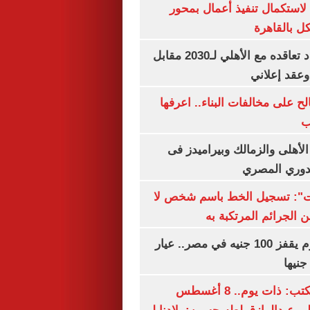
لاستكمال تنفيذ أعمال بمحور
 بالقاهرة
إمام عاشور يمدد تعاقده مع الأهلي لـ2030 مقابل
الح على مخالفات البناء.. اعرفها
ب
لأهلى والزمالك وبيراميدز فى
لدوري المصري
ات": تسجيل الخط باسم شخص لا
 الجرائم المرتكبة به
سعر الذهب اليوم يقفز 100 جنيه في مصر.. عيار
سعيد الشحات يكتب: ذات يوم.. 8 أغسطس