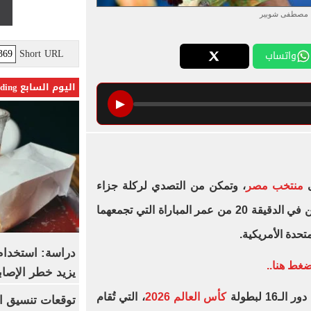
مصطفى شوبير
Short URL
واتساب
اليوم السابع Trending
▶
ى
منتخب مصر
، وتمكن من التصدي لركلة جزاء
سددها ليونيل ميسي مهاجم الأرجنتين في الدقيقة 20 من عمر المباراة التي تجمعهما
متحدة الأمريكية.
دراسة: استخدام 
يزيد خطر الإصاب
1 لبطولة
كأس العالم 2026
، التي تُقام