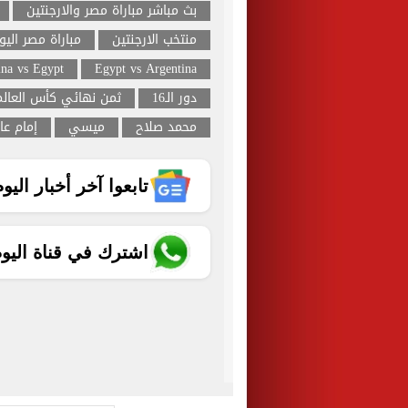
بث مباشر مباراة مصر والارجنتين
منتخب الارجنتين
مباراة مصر اليو
ina vs Egypt
Egypt vs Argentina
دور الـ16
ثمن نهائي كأس العالم 026
محمد صلاح
ميسي
إمام عا
تابعوا آخر أخبار اليوم الساب
اشترك في قناة اليو