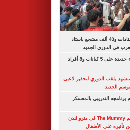
سعة كاملة للاستادات و40 ألف مشجع باستاد
لعرب في الدوري الجديد
عقوبات أمريكية جديدة على 5 كيانات و8 أفراد
شهد بلقب الدوري لتحفيز لاعبى
موسم الجديد
وم برنامجه التدريبي بالمعسكر
حظر بوستر فيلم The Mummy فى مترو لندن
تأثيره على الأطفال