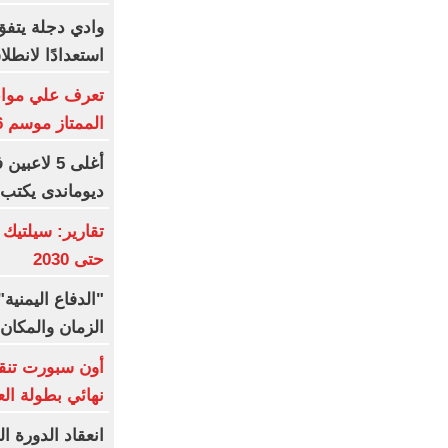
وادي دجلة يتفق
استعدادًا لانطل
تعرف علي مواعي
الممتاز موسم 2026-2027
أغلى 5 لاع
ديوماندى يكتب 
تقارير: سيلتيك
حتى 2030
"الدفاع اليمني
الزمان والمكان 
أون سبورت تنق
نهائي بطولة الع
انعقاد الدورة ا