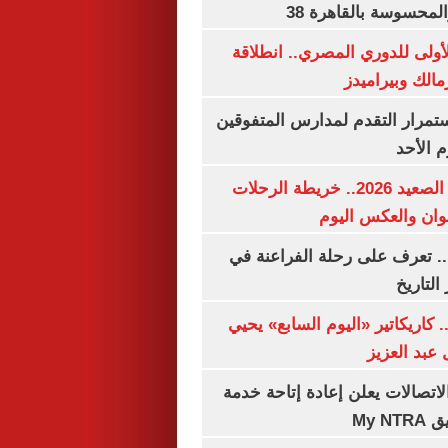
لمحسوسة بالقاهرة 38
لأولى للدوري المصري.. انطلاقة
مالك وبيراميدز
استمرار التقدم لمدارس المتفوقين
م الأحد
مواعيد قطارات الصعيد 2026.. خريطة الرحلات
وان والعكس اليوم
. تعرف على رحلة الفراعنة في
التاريخ
. كاريكاتير «اليوم السابع» يحيي
عبد العزيز
لاتصالات يعلن إعادة إتاحة خدمة
My N