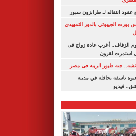
لمصرى
عقود انتقاله لـ طرابزون سبور
س بورت الجيبوتى بالدور التمهيدى
ل
م الزفاف.. أغرب عادة زواج فى
 استمرت لقرون
شة.. جنة طيور الزينة فى مصر
بوة ناسفة بحافلة في مدينة
ق.. فيديو