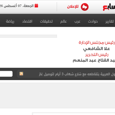
الجمعة، 07 أغسطس 2026
تقارير
حوادث
عرب
عالم
تحقيقات
اقتصاد
رياضة
عد تصدره قائمة بيلبورد عربية لـ68 أسبوعا
عى الغربى كليا من المنيب للعياط.. اعرف التحويلات
ون اليوم السابع فى حفل تقديمه باستاد طرابزون.. فيديو
سجل هذا الرقم
ذا صن وميرور حول علاج سيدة بريطانية في شرم الشيخ