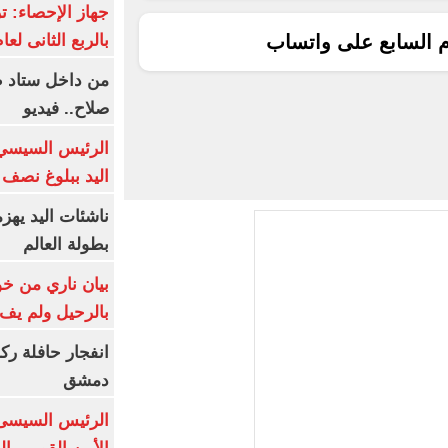
بالربع الثانى لعام 26
م السابع على واتساب
من داخل ستاد ط
صلاح.. فيديو
الرئيس السيسي 
اليد ببلوغ نصف 
ناشئات اليد يهز
بطولة العالم
بيان ناري من خو
بالرحيل ولم يف 
انفجار حافلة رك
دمشق
الرئيس السيسى: 