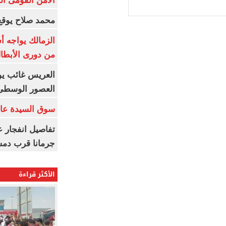
الأمن القومى ا
محمد صلاح يوقع 
الزمالك يواجه أ
من دورى الأبطا
العريس غائب يو
العصور الوسطى
سوق السيدة عائ
تفاصيل انفجار ع
جرمانا قرب دمش
الأكثر قراءة