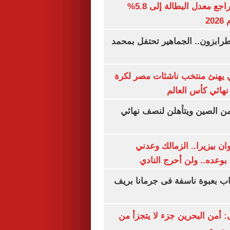
جهاز الإحصاء: تراجع معدل البطالة إلى 5.8%
20
رابزون.. الجماهير تحتفل بمحمد
يهنئ منتخب ناشئات مصر لكرة
نهائي كأس العالم
من الصين ويتأهلن لنصف نهائي
ان بيزيرا.. الزمالك وعدني
بوعده.. ولن أحرج النادي
اب بعبوة ناسفة فى جرمانا بريف
أمن البحرين جزء لا يتجزأ من