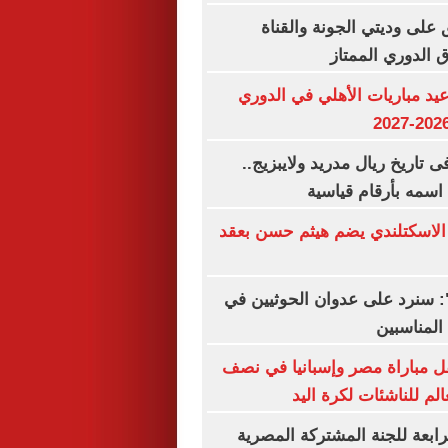
 على وديتي الجونة والقناة
اق الدوري الممتاز
د مباريات الأهلي في الدوري
بين فى تاريخ ريال مدريد ولايبزيج..
اسمه بأرقام قياسية
 الاسكتلندي يضم هيثم حسن بعقد
ة": سنرد على عدوان الحوثيين في
المناسبين
ل مباراة مصر وإسبانيا في نصف
الم للناشئات لكرة اليد
لرابعة للجنة المشتركة المصرية