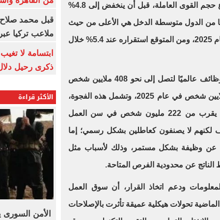
من القاهرة وأس
المستوى في عام 2026 نتيجة اتساع حجم القوى العاملة، قبل أن ينخفض إلى 4.8%
قبل محمد صلاح.
ريحة العليا من الدول متوسطة الدخل هي الأعلى من حيث
ملاعب تركيا عبر 
معدل البطالة، الذي بلغ 5.5% في عام 2025، ومن المتوقع استقراره عند 5.4% خلال
ابتسامة لا تغيب.
ذكرى رحيل دلال 
- ومن المتوقع اتساع الفجوة في الوظائف عالميًا لتصل إلى نحو 408 ملايين شخص
الأكثر قراءة
في عام 2026، مقارنة بنحو 403 ملايين شخص في عام 2025، وتشمل هذه الفجوة،
إلى جانب العاطلين عن العمل، ما يقرب من 222 مليون شخص في سن العمل
ف لكنهم لا يصنفون كعاطلين بشكل رسمي؛ إما
م عن وظيفة بشكل مستمر، وذلك لأسباب مثل
ط الناتج عن محدودية الفرص المتاحة.
معلومات ودعم اتخاذ القرار، أن سوق العمل
الماضية تحولات هيكلية عميقة تأثرت بالإصلاحات
الأمن السورى ي