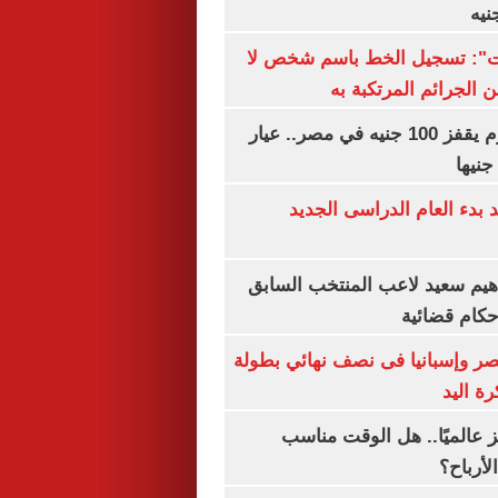
ات": تسجيل الخط باسم شخص لا
 الجرائم المرتكبة به
سعر الذهب اليوم يقفز 100 جنيه في مصر.. عيار
بدء العام الدراسى الجديد
هيم سعيد لاعب المنتخب السابق
أحكام قضائية
صر وإسبانيا فى نصف نهائي بطولة
رة اليد
 عالميًا.. هل الوقت مناسب
لأرباح؟