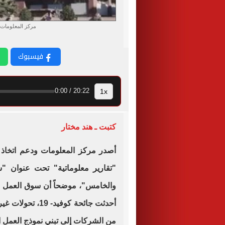
مركز المعلومات 
فيسبوك
1x
20:22 / 0:00
كتبت ـ هند مختار
أصدر مركز المعلومات ودعم اتخاذ ا
"تقارير معلوماتية" تحت عنوان "
والخامس"، موضحاً أن سوق العمل ش
أحدثت جائحة كوفي
من الشركات إلى تبني نموذج العمل ا