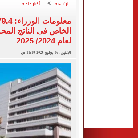
مشاهد ساحرة على شاطئ رأس
الرئيسية
أخبار عاجلة
الكشف عن قصر محمد صلاح ا
الاتحاد التركي يمنح طرابز
الخاص فى الناتج المحل
لعام 2024/ 2025
برشلونة يطرح تذاكر مواجه
الإثنين، 06 يوليو 2026 11:18 ص