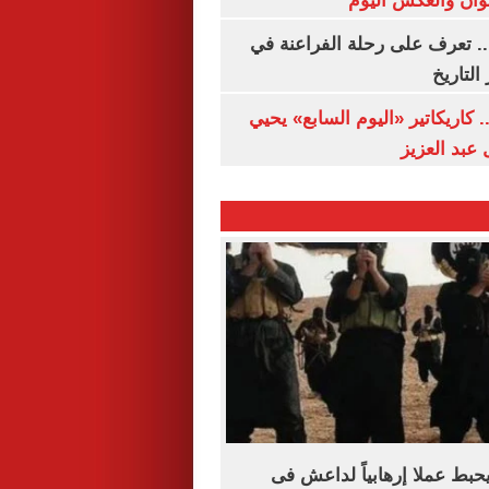
وان والعكس اليوم
. تعرف على رحلة الفراعنة في
التاريخ
. كاريكاتير «اليوم السابع» يحيي
عبد العزيز
حبط عملا إرهابياً لداعش فى