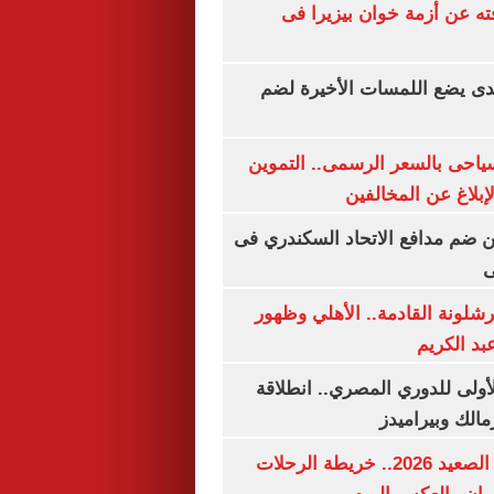
ته عن أزمة خوان بيزيرا فى
ندى يضع اللمسات الأخيرة لضم
سياحى بالسعر الرسمى.. التموين
بلاغ عن المخالفين
 ضم مدافع الاتحاد السكندري فى
ى
شلونة القادمة.. الأهلي وظهور
بد الكريم
لأولى للدوري المصري.. انطلاقة
مالك وبيراميدز
مواعيد قطارات الصعيد 2026.. خريطة الرحلات