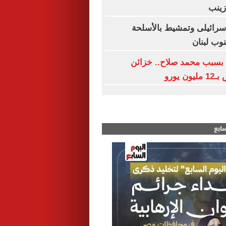
زينب
ائيلى وتمشيط بالأسلحة
وب لبنان
بسبب محمد صلاح.. خزائن
 يورو
سابع