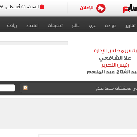
السبت، 08 أغسطس 2026
تقارير
حوادث
عرب
عالم
تحقيقات
اقتصاد
رياضة
على مستحقات محمد صلاح
ى نصف نهائى بطولة العالم
 رأسية وائل جمعة فى مران الأهلي تستحضر أمجاد الصخرة
ى معسكر إسبانيا.. جلسة عموتة وفقرة بدنية.. صور
لخط باسم شخص لا يجعله مسؤولًا عن الجرائم المرتكبة به