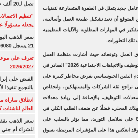
تصل لـ20 ألف جنيه
 عامل جديد يتمثل في الطفرة المتسارعة لتقنيات
"تنظيم الاتصال
ن المتوقع أن تعيد تشكيل طبيعة العمل وأساليبه،
يجعله مسؤولًا عن
فكير في المهارات المطلوبة والآليات التنظيمية
ب تلك التطورات.
21 يسجل 6080 جنيها
سوق العمل وتوقعاته حيث أشارت منظمة العمل
تعرف على موعد 
الدولية (ILO) في تقريرها بعنوان "التوظيف والاتجاهات الاجتماعية 2026" الصادر في
2026/2027
مستوى عدم اليقين الجيوسياسي يفرض مخاطر كبيرة على
القبض على إبرا
إلى تراجع ثقة الشركات والمستهلكين، وانخفاض
بالتجمع تنفيذا ل
عدلات التوظيف، بالإضافة إلى زيادة معدلات
انطلاق مباراة م
العالم لناشئات ك
ستهلاك المحلي، فضلًا عن ضعف الطلب الكلي في
ًا على سلاسل التوريد، مما يؤثر بالسلب على
سعر الذهب يقفز
للشراء أم جني ا
، وقد انعكس هذا على المؤشرات المرتبطة بسوق