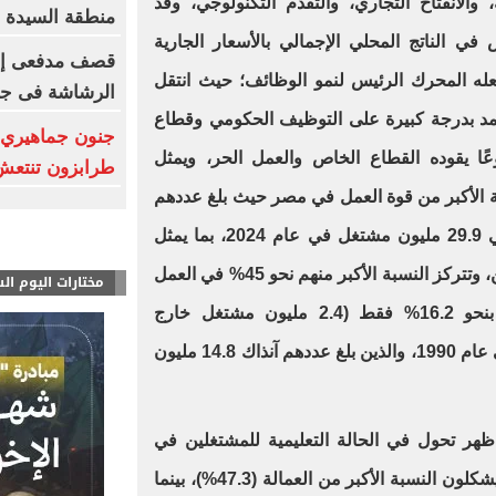
، والانفتاح التجاري، والتقدم التكنولوجي، وقد
منطقة السيدة 
ي الناتج المحلي الإجمالي بالأسعار الجارية
قصف مدفعى إسر
202/ 2025 ، مما يجعله المحرك الرئيس لنمو الوظائف؛ حيث انتقل
الرشاشة فى جن
د بدرجة كبيرة على التوظيف الحكومي وقطاع
جنون جماهيري 
وعًا يقوده القطاع الخاص والعمل الحر، ويمثل
طرابزون تنتعش بـ12 مليون
 الأكبر من قوة العمل في مصر حيث بلغ عددهم
نحو 24.6 مليون مشتغل من إجمالي 29.9 مليون مشتغل في عام 2024، بما يمثل
حوالي 82.3% من إجمالي المشتغلين، وتتركز النسبة الأكبر منهم نحو 45% في العمل
مختارات اليوم ال
المستقل خارج المنشآت، مقارنًة بنحو 16.2% فقط (2.4 مليون مشتغل خارج
المنشآت) من إجمالي المشتغلين في عام 1990، والذين بلغ عددهم آنذاك 14.8 مليون
 ظهر تحول في الحالة التعليمية للمشتغلين في
مصر ففي عام 1990، كان الأميون يشكلون النسبة الأكبر من العمالة (47.3%)، بينما