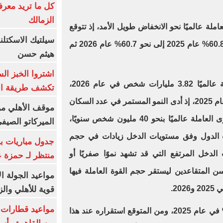
كل ما تريد معرف
الزمالك
ملة عالميًا نحو الانخفاض طويل الأمد، إذ تتوقع
سيلتيك الاسكتل
منظمة العمل الدولية انخفاضه من 60.8% عام 2025 إلى نحو 60.7% عام 2026 ثم
هيثم حسن
اشتروا الخبز ال
- يتوقع أن يبلغ حجم القوى العاملة عالميًا 3.82 مليارات شخص في عام 2026،
تكشف طريقة الإ
مقارنًة بنحو 3.78 مليار شخص في عام 2025، إذ أدى النمو المستمر في عدد السكان
موقف الأهلي من
في سن العمل إلى زيادة حجم القوى العاملة عالميًا بنحو 40 مليون شخص سنويًا،
الميركاتو الصيف
 الدول وفق مستويات الدخل زيادات في حجم
جدول مباريات بر
 الدخل المرتفع التي قد تشهد نموًا صفريًا أو
منتظر لـ حمزة ع
سن المتقاعدين ليستقر حجم القوة العاملة فيها
مواعيد الجولة ا
قوية للأهلي والز
- بلغ معدل البطالة عالميًا نحو 4.9% في عام 2025، ومن المتوقع استقراره عند هذا