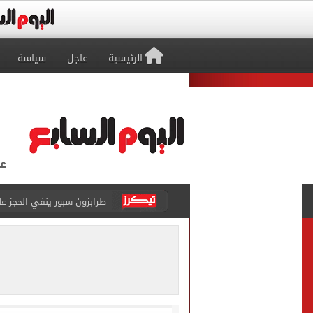
الرئيسية
عاجل
سياسة
طرابزون سبور ينفي الحجز 
منتخب ناشئات كرة اليد يخسر أمام إسبانيا 27 - 26 ف
قفزة أعادت الزمن الجميل..
الأهلي ينهي مرانه الأول ف
"تنظيم الاتصالات": تسجيل ا